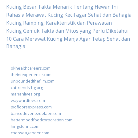
Kucing Besar: Fakta Menarik Tentang Hewan Ini
Rahasia Merawat Kucing Kecil agar Sehat dan Bahagia
Kucing Ramping: Karakteristik dan Perawatan
Kucing Gemuk: Fakta dan Mitos yang Perlu Diketahui
10 Cara Merawat Kucing Manja Agar Tetap Sehat dan
Bahagia
okhealthcareers.com
theintexperience.com
unboundedthefilm.com
catfriends-bg.org
marianlives.org
waywardtees.com
pidfloorsexpress.com
bancodevenezuelaen.com
bettermoodfoodcorporation.com
hingstonnt.com
chooseagender.com