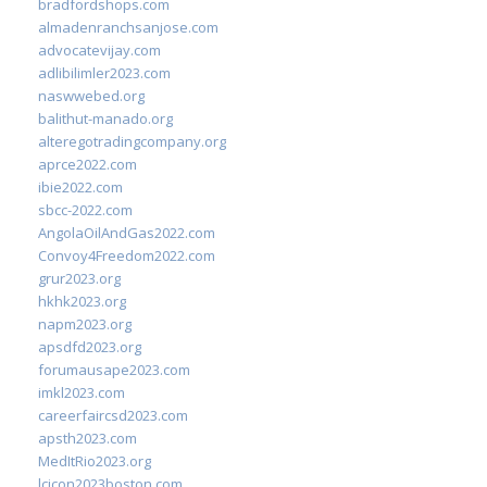
bradfordshops.com
almadenranchsanjose.com
advocatevijay.com
adlibilimler2023.com
naswwebed.org
balithut-manado.org
alteregotradingcompany.org
aprce2022.com
ibie2022.com
sbcc-2022.com
AngolaOilAndGas2022.com
Convoy4Freedom2022.com
grur2023.org
hkhk2023.org
napm2023.org
apsdfd2023.org
forumausape2023.com
imkl2023.com
careerfaircsd2023.com
apsth2023.com
MedItRio2023.org
lcicon2023boston.com