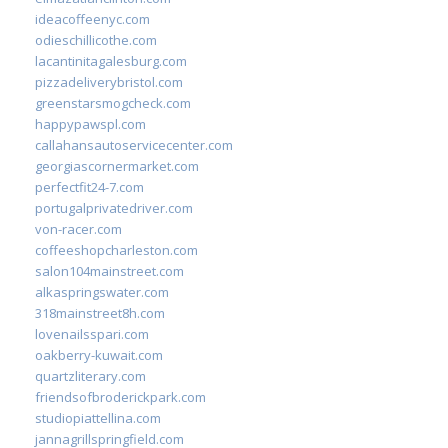
ideacoffeenyc.com
odieschillicothe.com
lacantinitagalesburg.com
pizzadeliverybristol.com
greenstarsmogcheck.com
happypawspl.com
callahansautoservicecenter.com
georgiascornermarket.com
perfectfit24-7.com
portugalprivatedriver.com
von-racer.com
coffeeshopcharleston.com
salon104mainstreet.com
alkaspringswater.com
318mainstreet8h.com
lovenailsspari.com
oakberry-kuwait.com
quartzliterary.com
friendsofbroderickpark.com
studiopiattellina.com
jannagrillspringfield.com