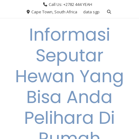
Skip
Call Us: +2782 444 YEAH
to
Cape Town, South Africa
data sgp
content
Informasi
Seputar
Hewan Yang
Bisa Anda
Pelihara Di
Rumah