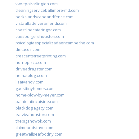
vwrepairarlington.com
cleaningservicebaltimore-md.com
beckslandscapeandfence.com
vistaaltadelveramendi.com
coastlinecateringnc.com
cuesburgershouston.com
psicologiaespecializadaencampeche.com
dmtacos.com
crescentstreetprinting.com
hornopizza.com
driveadragster.com
hematologa.com
lizaivanov.com
guesttinyhomes.com
home-plow-by-meyer.com
palatelatincuisine.com
blackdoglegacy.com
eatvivahouston.com
thebigshowok.com
chimeandstave.com
greatwallseafoodny.com