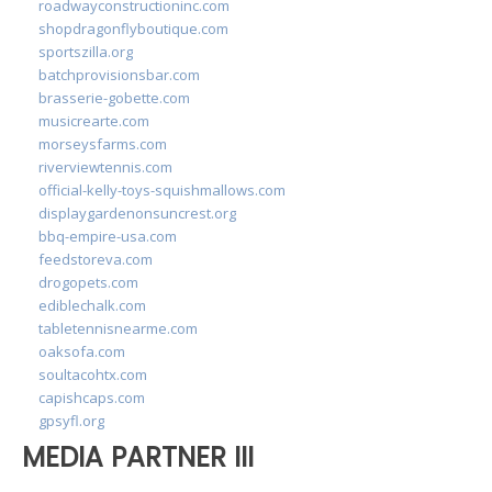
roadwayconstructioninc.com
shopdragonflyboutique.com
sportszilla.org
batchprovisionsbar.com
brasserie-gobette.com
musicrearte.com
morseysfarms.com
riverviewtennis.com
official-kelly-toys-squishmallows.com
displaygardenonsuncrest.org
bbq-empire-usa.com
feedstoreva.com
drogopets.com
ediblechalk.com
tabletennisnearme.com
oaksofa.com
soultacohtx.com
capishcaps.com
gpsyfl.org
MEDIA PARTNER III