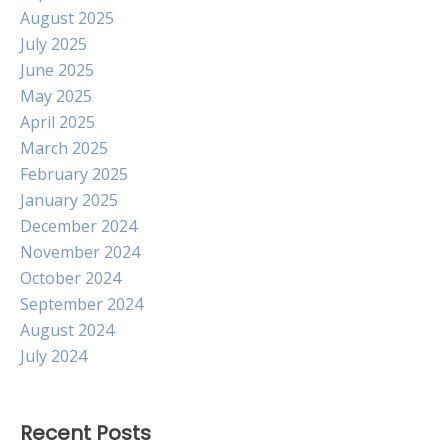
August 2025
July 2025
June 2025
May 2025
April 2025
March 2025
February 2025
January 2025
December 2024
November 2024
October 2024
September 2024
August 2024
July 2024
Recent Posts