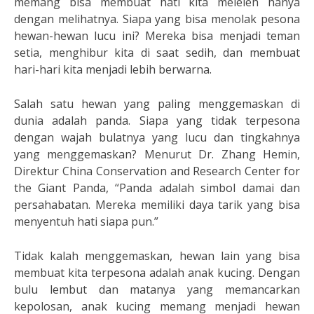
memang bisa membuat hati kita meleleh hanya
dengan melihatnya. Siapa yang bisa menolak pesona
hewan-hewan lucu ini? Mereka bisa menjadi teman
setia, menghibur kita di saat sedih, dan membuat
hari-hari kita menjadi lebih berwarna.
Salah satu hewan yang paling menggemaskan di
dunia adalah panda. Siapa yang tidak terpesona
dengan wajah bulatnya yang lucu dan tingkahnya
yang menggemaskan? Menurut Dr. Zhang Hemin,
Direktur China Conservation and Research Center for
the Giant Panda, “Panda adalah simbol damai dan
persahabatan. Mereka memiliki daya tarik yang bisa
menyentuh hati siapa pun.”
Tidak kalah menggemaskan, hewan lain yang bisa
membuat kita terpesona adalah anak kucing. Dengan
bulu lembut dan matanya yang memancarkan
kepolosan, anak kucing memang menjadi hewan