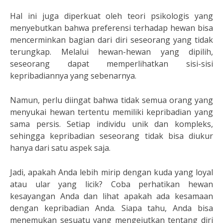
Hal ini juga diperkuat oleh teori psikologis yang
menyebutkan bahwa preferensi terhadap hewan bisa
mencerminkan bagian dari diri seseorang yang tidak
terungkap. Melalui hewan-hewan yang dipilih,
seseorang dapat memperlihatkan sisi-sisi
kepribadiannya yang sebenarnya.
Namun, perlu diingat bahwa tidak semua orang yang
menyukai hewan tertentu memiliki kepribadian yang
sama persis. Setiap individu unik dan kompleks,
sehingga kepribadian seseorang tidak bisa diukur
hanya dari satu aspek saja.
Jadi, apakah Anda lebih mirip dengan kuda yang loyal
atau ular yang licik? Coba perhatikan hewan
kesayangan Anda dan lihat apakah ada kesamaan
dengan kepribadian Anda. Siapa tahu, Anda bisa
menemukan sesuatu yang mengejutkan tentang diri