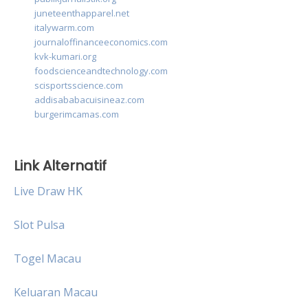
juneteenthapparel.net
italywarm.com
journaloffinanceeconomics.com
kvk-kumari.org
foodscienceandtechnology.com
scisportsscience.com
addisababacuisineaz.com
burgerimcamas.com
Link Alternatif
Live Draw HK
Slot Pulsa
Togel Macau
Keluaran Macau