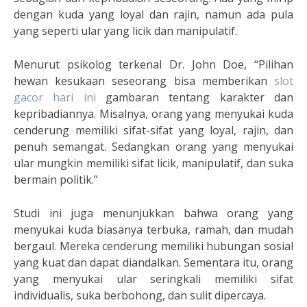
dengan kuda yang loyal dan rajin, namun ada pula
yang seperti ular yang licik dan manipulatif.
Menurut psikolog terkenal Dr. John Doe, “Pilihan
hewan kesukaan seseorang bisa memberikan
slot
gacor hari ini
gambaran tentang karakter dan
kepribadiannya. Misalnya, orang yang menyukai kuda
cenderung memiliki sifat-sifat yang loyal, rajin, dan
penuh semangat. Sedangkan orang yang menyukai
ular mungkin memiliki sifat licik, manipulatif, dan suka
bermain politik.”
Studi ini juga menunjukkan bahwa orang yang
menyukai kuda biasanya terbuka, ramah, dan mudah
bergaul. Mereka cenderung memiliki hubungan sosial
yang kuat dan dapat diandalkan. Sementara itu, orang
yang menyukai ular seringkali memiliki sifat
individualis, suka berbohong, dan sulit dipercaya.