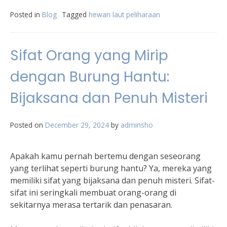
Posted in
Blog
Tagged
hewan laut peliharaan
Sifat Orang yang Mirip
dengan Burung Hantu:
Bijaksana dan Penuh Misteri
Posted on
December 29, 2024
by
adminsho
Apakah kamu pernah bertemu dengan seseorang
yang terlihat seperti burung hantu? Ya, mereka yang
memiliki sifat yang bijaksana dan penuh misteri. Sifat-
sifat ini seringkali membuat orang-orang di
sekitarnya merasa tertarik dan penasaran.