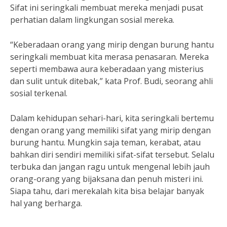
Sifat ini seringkali membuat mereka menjadi pusat
perhatian dalam lingkungan sosial mereka.
“Keberadaan orang yang mirip dengan burung hantu
seringkali membuat kita merasa penasaran. Mereka
seperti membawa aura keberadaan yang misterius
dan sulit untuk ditebak,” kata Prof. Budi, seorang ahli
sosial terkenal.
Dalam kehidupan sehari-hari, kita seringkali bertemu
dengan orang yang memiliki sifat yang mirip dengan
burung hantu. Mungkin saja teman, kerabat, atau
bahkan diri sendiri memiliki sifat-sifat tersebut. Selalu
terbuka dan jangan ragu untuk mengenal lebih jauh
orang-orang yang bijaksana dan penuh misteri ini.
Siapa tahu, dari merekalah kita bisa belajar banyak
hal yang berharga.