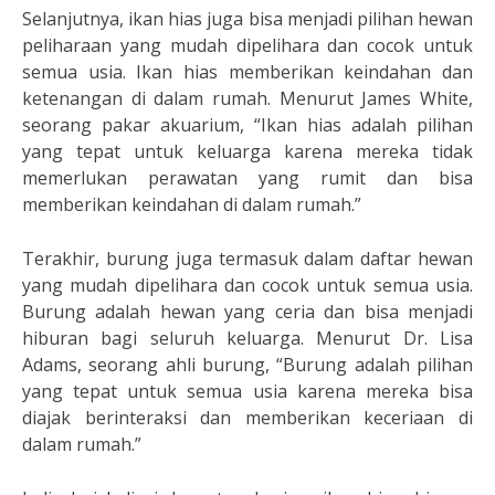
Selanjutnya, ikan hias juga bisa menjadi pilihan hewan
peliharaan yang mudah dipelihara dan cocok untuk
semua usia. Ikan hias memberikan keindahan dan
ketenangan di dalam rumah. Menurut James White,
seorang pakar akuarium, “Ikan hias adalah pilihan
yang tepat untuk keluarga karena mereka tidak
memerlukan perawatan yang rumit dan bisa
memberikan keindahan di dalam rumah.”
Terakhir, burung juga termasuk dalam daftar hewan
yang mudah dipelihara dan cocok untuk semua usia.
Burung adalah hewan yang ceria dan bisa menjadi
hiburan bagi seluruh keluarga. Menurut Dr. Lisa
Adams, seorang ahli burung, “Burung adalah pilihan
yang tepat untuk semua usia karena mereka bisa
diajak berinteraksi dan memberikan keceriaan di
dalam rumah.”