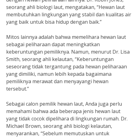
seorang ahli biologi laut, mengatakan, “Hewan laut
membutuhkan lingkungan yang stabil dan kualitas air
yang baik untuk bisa hidup dengan baik.”
Mitos lainnya adalah bahwa memelihara hewan laut
sebagai peliharaan dapat meningkatkan
keberuntungan pemiliknya. Namun, menurut Dr. Lisa
Smith, seorang ahli kelautan, “Keberuntungan
seseorang tidak tergantung pada hewan peliharaan
yang dimiliki, namun lebih kepada bagaimana
pemiliknya merawat dan menyayangi hewan
tersebut.”
Sebagai calon pemilik hewan laut, Anda juga perlu
memahami bahwa ada beberapa jenis hewan laut
yang tidak cocok dipelihara di lingkungan rumah. Dr.
Michael Brown, seorang ahli biologi kelautan,
menyarankan, “Sebelum memutuskan untuk