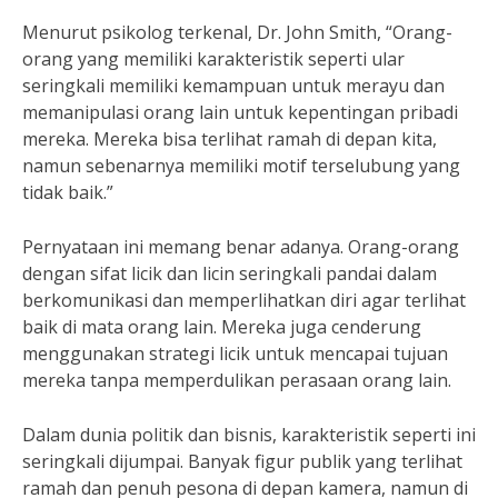
Menurut psikolog terkenal, Dr. John Smith, “Orang-
orang yang memiliki karakteristik seperti ular
seringkali memiliki kemampuan untuk merayu dan
memanipulasi orang lain untuk kepentingan pribadi
mereka. Mereka bisa terlihat ramah di depan kita,
namun sebenarnya memiliki motif terselubung yang
tidak baik.”
Pernyataan ini memang benar adanya. Orang-orang
dengan sifat licik dan licin seringkali pandai dalam
berkomunikasi dan memperlihatkan diri agar terlihat
baik di mata orang lain. Mereka juga cenderung
menggunakan strategi licik untuk mencapai tujuan
mereka tanpa memperdulikan perasaan orang lain.
Dalam dunia politik dan bisnis, karakteristik seperti ini
seringkali dijumpai. Banyak figur publik yang terlihat
ramah dan penuh pesona di depan kamera, namun di