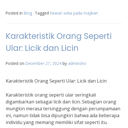
Posted in
Blog
Tagged
hewan setia pada majikan
Karakteristik Orang Seperti
Ular: Licik dan Licin
Posted on
December 27, 2024
by
adminsho
Karakteristik Orang Seperti Ular: Licik dan Licin
Karakteristik orang seperti ular seringkali
digambarkan sebagai licik dan licin. Sebagian orang
mungkin merasa tersinggung dengan perumpamaan
ini, namun tidak bisa dipungkiri bahwa ada beberapa
individu yang memang memiliki sifat seperti itu.