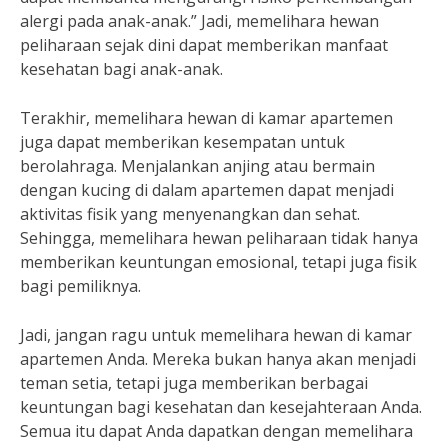
alergi pada anak-anak.” Jadi, memelihara hewan
peliharaan sejak dini dapat memberikan manfaat
kesehatan bagi anak-anak.
Terakhir, memelihara hewan di kamar apartemen
juga dapat memberikan kesempatan untuk
berolahraga. Menjalankan anjing atau bermain
dengan kucing di dalam apartemen dapat menjadi
aktivitas fisik yang menyenangkan dan sehat.
Sehingga, memelihara hewan peliharaan tidak hanya
memberikan keuntungan emosional, tetapi juga fisik
bagi pemiliknya.
Jadi, jangan ragu untuk memelihara hewan di kamar
apartemen Anda. Mereka bukan hanya akan menjadi
teman setia, tetapi juga memberikan berbagai
keuntungan bagi kesehatan dan kesejahteraan Anda.
Semua itu dapat Anda dapatkan dengan memelihara