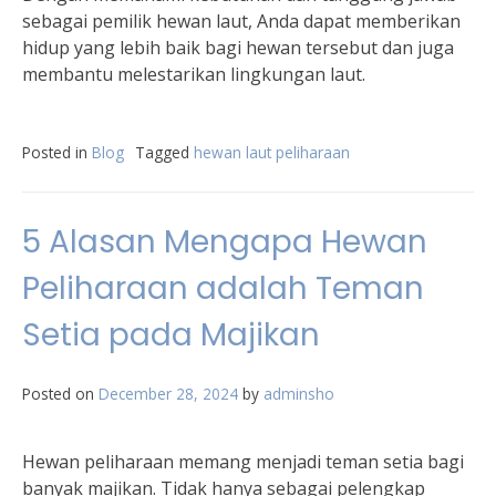
sebagai pemilik hewan laut, Anda dapat memberikan
hidup yang lebih baik bagi hewan tersebut dan juga
membantu melestarikan lingkungan laut.
Posted in
Blog
Tagged
hewan laut peliharaan
5 Alasan Mengapa Hewan
Peliharaan adalah Teman
Setia pada Majikan
Posted on
December 28, 2024
by
adminsho
Hewan peliharaan memang menjadi teman setia bagi
banyak majikan. Tidak hanya sebagai pelengkap