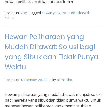
hewan peliharaan di kamar apartemen.
Posted in
Blog
Tagged
hewan yang cocok dipelihara di
kamar
Hewan Peliharaan yang
Mudah Dirawat: Solusi bagi
yang Sibuk dan Tidak Punya
Waktu
Posted on
December 28, 2024
by
adminsho
Hewan peliharaan yang mudah dirawat menjadi solusi
bagi mereka yang sibuk dan tidak punya waktu untuk
merawat hewan peliharaan yang membutuhkan