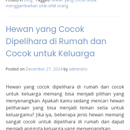
menggambarkan sifat-sifat orang
Hewan yang Cocok
Dipelihara di Rumah dan
Cocok untuk Keluarga
Posted on
December 27, 2024
by
adminsho
Hewan yang cocok dipelihara di rumah dan cocok
untuk keluarga memang bisa menjadi pilihan yang
menyenangkan. Apakah kamu sedang mencari hewan
peliharaan yang bisa menjadi teman setia untuk
keluargamu? Jika iya, beberapa jenis hewan memang
sangat cocok untuk dipelihara di rumah dan dapat
menjadi anggota keluarga yang menyenangkan.