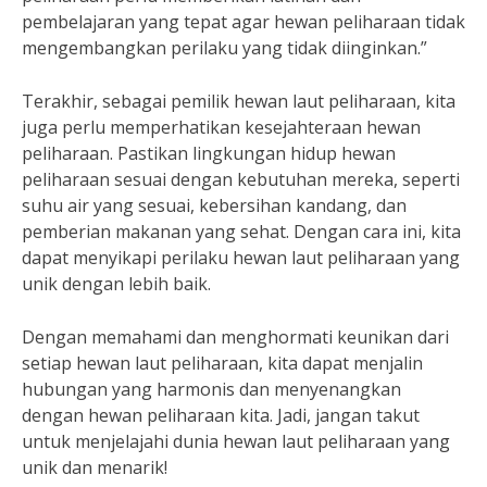
pembelajaran yang tepat agar hewan peliharaan tidak
mengembangkan perilaku yang tidak diinginkan.”
Terakhir, sebagai pemilik hewan laut peliharaan, kita
juga perlu memperhatikan kesejahteraan hewan
peliharaan. Pastikan lingkungan hidup hewan
peliharaan sesuai dengan kebutuhan mereka, seperti
suhu air yang sesuai, kebersihan kandang, dan
pemberian makanan yang sehat. Dengan cara ini, kita
dapat menyikapi perilaku hewan laut peliharaan yang
unik dengan lebih baik.
Dengan memahami dan menghormati keunikan dari
setiap hewan laut peliharaan, kita dapat menjalin
hubungan yang harmonis dan menyenangkan
dengan hewan peliharaan kita. Jadi, jangan takut
untuk menjelajahi dunia hewan laut peliharaan yang
unik dan menarik!