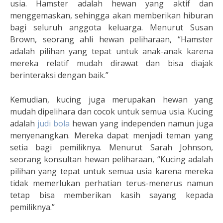
usia. Hamster adalah hewan yang aktif dan
menggemaskan, sehingga akan memberikan hiburan
bagi seluruh anggota keluarga. Menurut Susan
Brown, seorang ahli hewan peliharaan, “Hamster
adalah pilihan yang tepat untuk anak-anak karena
mereka relatif mudah dirawat dan bisa diajak
berinteraksi dengan baik.”
Kemudian, kucing juga merupakan hewan yang
mudah dipelihara dan cocok untuk semua usia. Kucing
adalah
judi bola
hewan yang independen namun juga
menyenangkan. Mereka dapat menjadi teman yang
setia bagi pemiliknya. Menurut Sarah Johnson,
seorang konsultan hewan peliharaan, “Kucing adalah
pilihan yang tepat untuk semua usia karena mereka
tidak memerlukan perhatian terus-menerus namun
tetap bisa memberikan kasih sayang kepada
pemiliknya.”