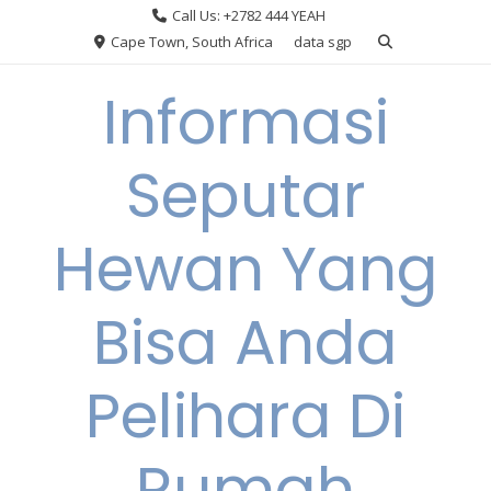
Skip
Call Us: +2782 444 YEAH
to
Cape Town, South Africa
data sgp
content
Informasi
Seputar
Hewan Yang
Bisa Anda
Pelihara Di
Rumah