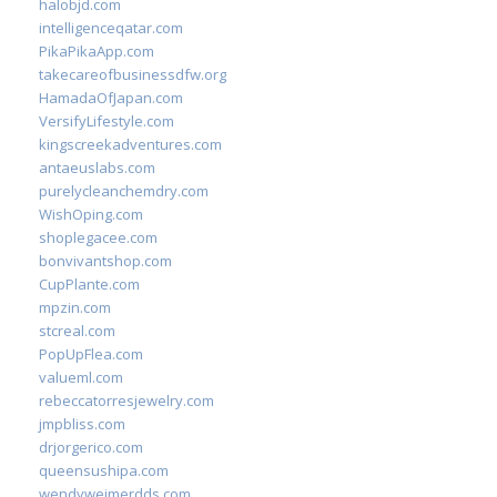
halobjd.com
intelligenceqatar.com
PikaPikaApp.com
takecareofbusinessdfw.org
HamadaOfJapan.com
VersifyLifestyle.com
kingscreekadventures.com
antaeuslabs.com
purelycleanchemdry.com
WishOping.com
shoplegacee.com
bonvivantshop.com
CupPlante.com
mpzin.com
stcreal.com
PopUpFlea.com
valueml.com
rebeccatorresjewelry.com
jmpbliss.com
drjorgerico.com
queensushipa.com
wendyweimerdds.com