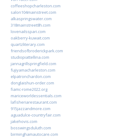
coffeeshopcharleston.com
salon104mainstreet.com
alkaspringswater.com
318mainstreet8h.com
lovenailsspari.com
oakberry-kuwait.com
quartzliterary.com
friendsofbroderickpark.com
studiopiattellina.com
jannagrillspringfield.com
fujiyamacharleston.com
elpatronchardon.com
donglaishun-order.com
fiamc-rome2022.org
mariceworldessentials.com
lafisheriarestaurant.com
915jazzandmore.com
aguadulce-countryfair.com
jakehovis.com
bosswingsduluth.com
birminghamautocare.com