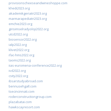
provisionscheeseandwineshoppe.com
khedi2023.org
akademikgeriatri2023.org
marmarapediatri2023.org
emchie2023.org
girisimselradyoloji2022.org
utcd2022.org
biosensor2022.org
ialp2022.org
klivet2022.org
ifac-hms2022.org
taoms2022.org
iias-euromena-conference2022.org
ivd2022.org
csity2022.org
ibsarstudyabroad.com
bennusehgall.com
tsecincinnati.com
roderconstructiongroup.com
plazabatai.com
hawkscayresort.com