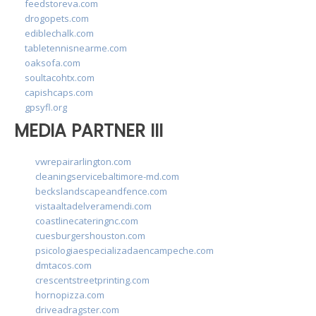
feedstoreva.com
drogopets.com
ediblechalk.com
tabletennisnearme.com
oaksofa.com
soultacohtx.com
capishcaps.com
gpsyfl.org
MEDIA PARTNER III
vwrepairarlington.com
cleaningservicebaltimore-md.com
beckslandscapeandfence.com
vistaaltadelveramendi.com
coastlinecateringnc.com
cuesburgershouston.com
psicologiaespecializadaencampeche.com
dmtacos.com
crescentstreetprinting.com
hornopizza.com
driveadragster.com