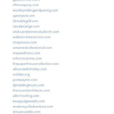
rifloorepoxy.com
woolleymillingandpaving.com
uptonpvd.com
2troublegrill.com
casateranga.com
sticksandstonesstudiooh.com
walkers-treeservice.com
shopmossi.com
untamedcollectivesd.com
mxpwellness.com
infernocanine.com
thepaperhousecollection.com
allisonwillisholley.com
solslite.org
portwayinn.com
djmaddogmusic.com
thesoundarchitects.com
allin1roofing.com
keepjudgewebb.com
anatomyofadventure.com
drivancastillo.com