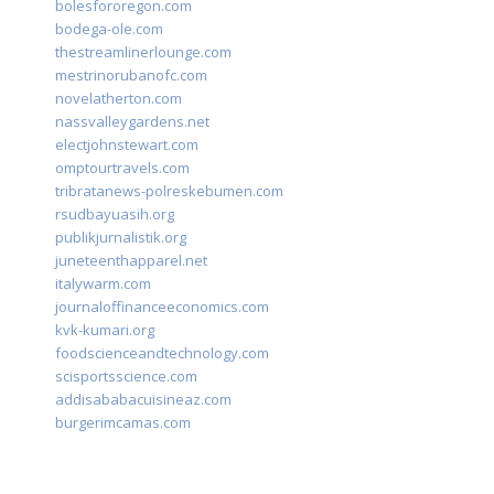
bolesfororegon.com
bodega-ole.com
thestreamlinerlounge.com
mestrinorubanofc.com
novelatherton.com
nassvalleygardens.net
electjohnstewart.com
omptourtravels.com
tribratanews-polreskebumen.com
rsudbayuasih.org
publikjurnalistik.org
juneteenthapparel.net
italywarm.com
journaloffinanceeconomics.com
kvk-kumari.org
foodscienceandtechnology.com
scisportsscience.com
addisababacuisineaz.com
burgerimcamas.com