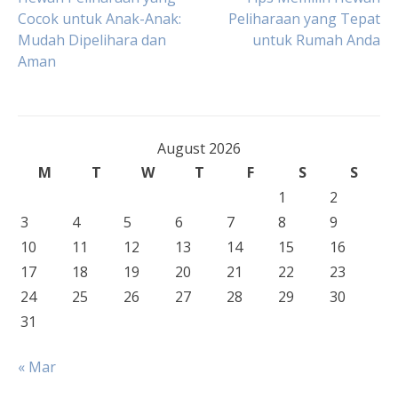
Post
Cocok untuk Anak-Anak:
Peliharaan yang Tepat
Mudah Dipelihara dan
untuk Rumah Anda
navigation
Aman
August 2026
M
T
W
T
F
S
S
1
2
3
4
5
6
7
8
9
10
11
12
13
14
15
16
17
18
19
20
21
22
23
24
25
26
27
28
29
30
31
« Mar