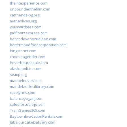
theintexperience.com
unboundedthefilm.com
catfriends-bg.org
marianlives.org
waywardtees.com
pidfloorsexpress.com
bancodevenezuelaen.com
bettermoodfoodcorporation.com
hingstonnt.com
chooseagender.com
hoverboardssale.com
alaskapolitics.com
stsmp.org
manoelneves.com
mandelaeffectlibrary.com
roselynns.com
balanceyoganj.com
salesforceblogs.com
TrainGames365.com
BaytownEvaCationRentals.com
JabalpurCakeDelivery.com