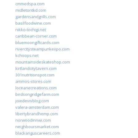
cmmedspa.com
midletontkd.com
gardensandgrills.com
basilfoodwine.com
nikko-tochigi.net
caribbean-corner.com
bluemoongiftcards.com
rivercitysteampunkexpo.com
kchoops.net
mountainsideskateshop.com
kirtlandcitytavern.com
301nutritionspot.com
ammos-stores.com
loceanecreations.com
birdsongridgefarm.com
joiedevivblog.com
valera-amsterdam.com
libertybrandhemp.com
norwoodinnwi.com
neighboursmarket.com
blackanguscareers.com