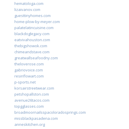
hematologa.com
lizaivanov.com
guesttinyhomes.com
home-plow-by-meyer.com
palatelatincuisine.com
blackdoglegacy.com
eatvivahouston.com
thebigshowok.com
chimeandstave.com
greatwallseafoodny.com
theloverose.com
gabriovoice.com
resinflowart.com
p-sports.net
korsairstreetwear.com
petshopallston.com
avenue26tacos.com
topgglasses.com
broadmoornailsspacoloradosprings.com
missblackpasadena.com
anneskitchen.org