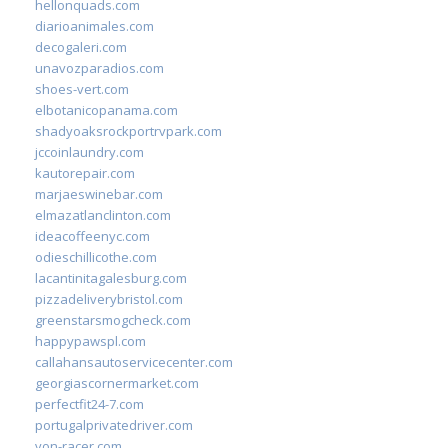
hellonquads.com
diarioanimales.com
decogaleri.com
unavozparadios.com
shoes-vert.com
elbotanicopanama.com
shadyoaksrockportrvpark.com
jccoinlaundry.com
kautorepair.com
marjaeswinebar.com
elmazatlanclinton.com
ideacoffeenyc.com
odieschillicothe.com
lacantinitagalesburg.com
pizzadeliverybristol.com
greenstarsmogcheck.com
happypawspl.com
callahansautoservicecenter.com
georgiascornermarket.com
perfectfit24-7.com
portugalprivatedriver.com
von-racer.com