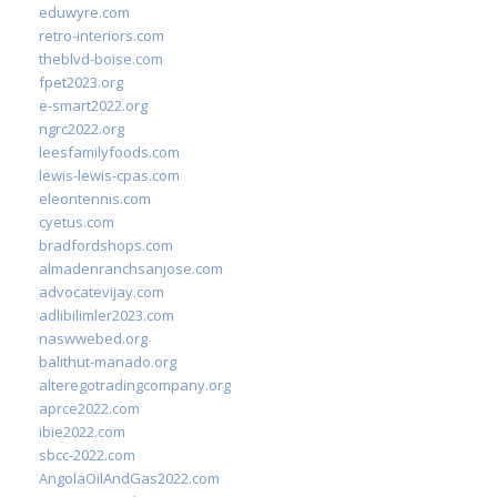
eduwyre.com
retro-interiors.com
theblvd-boise.com
fpet2023.org
e-smart2022.org
ngrc2022.org
leesfamilyfoods.com
lewis-lewis-cpas.com
eleontennis.com
cyetus.com
bradfordshops.com
almadenranchsanjose.com
advocatevijay.com
adlibilimler2023.com
naswwebed.org
balithut-manado.org
alteregotradingcompany.org
aprce2022.com
ibie2022.com
sbcc-2022.com
AngolaOilAndGas2022.com