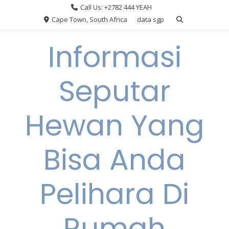
Skip
Call Us: +2782 444 YEAH
to
Cape Town, South Africa
data sgp
content
Informasi
Seputar
Hewan Yang
Bisa Anda
Pelihara Di
Rumah