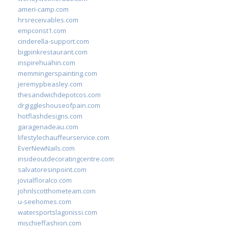
ameri-camp.com
hrsreceivables.com
empconst1.com
cinderella-support.com
bigpinkrestaurant.com
inspirehuahin.com
memmingerspainting.com
jeremypbeasley.com
thesandwichdepotcos.com
drgiggleshouseofpain.com
hotflashdesigns.com
garagenadeau.com
lifestylechauffeurservice.com
EverNewNails.com
insideoutdecoratingcentre.com
salvatoresinpoint.com
jovialfloralco.com
johnlscotthometeam.com
u-seehomes.com
watersportslagonissi.com
mischieffashion.com