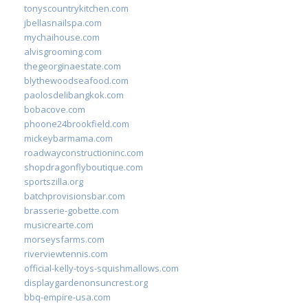
tonyscountrykitchen.com
jbellasnailspa.com
mychaihouse.com
alvisgrooming.com
thegeorginaestate.com
blythewoodseafood.com
paolosdelibangkok.com
bobacove.com
phoone24brookfield.com
mickeybarmama.com
roadwayconstructioninc.com
shopdragonflyboutique.com
sportszilla.org
batchprovisionsbar.com
brasserie-gobette.com
musicrearte.com
morseysfarms.com
riverviewtennis.com
official-kelly-toys-squishmallows.com
displaygardenonsuncrest.org
bbq-empire-usa.com