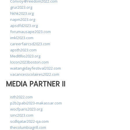
Convoy4Freedom2022.com
grur2023.org
hkhk2023.org
napm2023.org
apsdfd2023.org
forumausape2023.com
imkl2023.com
careerfaircsd2023.com
apsth2023.com
MedItRio2023.org
lcicon2023boston.com
waitangidayfestival2022.com
vacancesscolaires2022.com
MEDIA PARTNER II
isth2022.com
p2b2pabi2023-makassar.com
wocfparis2023.org
sinc2023.com
scdlqatar2022-qa.com
thecolumbiagrill.com