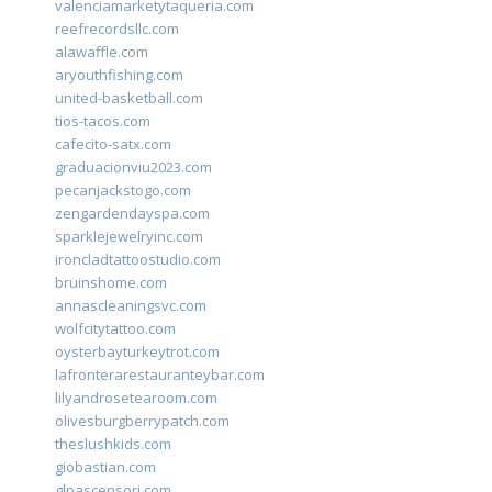
valenciamarketytaqueria.com
reefrecordsllc.com
alawaffle.com
aryouthfishing.com
united-basketball.com
tios-tacos.com
cafecito-satx.com
graduacionviu2023.com
pecanjackstogo.com
zengardendayspa.com
sparklejewelryinc.com
ironcladtattoostudio.com
bruinshome.com
annascleaningsvc.com
wolfcitytattoo.com
oysterbayturkeytrot.com
lafronterarestauranteybar.com
lilyandrosetearoom.com
olivesburgberrypatch.com
theslushkids.com
giobastian.com
glpascensori.com