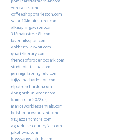
portugalprivatedriver.com
von-racer.com
coffeeshopcharleston.com
salon104mainstreet.com
alkaspringswater.com
318mainstreet8h.com
lovenailsspari.com
oakberry-kuwait.com
quartzliterary.com
friendsofbroderickpark.com
studiopiattellina.com
jannagrillspringfield.com
fujiyamacharleston.com
elpatronchardon.com
donglaishun-order.com
fiamc-rome2022.org
mariceworldessentials.com
lafisheriarestaurant.com
915jazzandmore.com
aguadulce-countryfair.com
jakehovis.com
bosswingsduluth.com