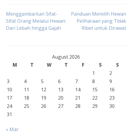
Post
Menggambarkan Sifat-
Panduan Memilih Hewan
Sifat Orang Melalui Hewan:
Peliharaan yang Tidak
Dari Lebah hingga Gajah
Ribet untuk Dirawat
navigation
August 2026
M
T
W
T
F
S
S
1
2
3
4
5
6
7
8
9
10
11
12
13
14
15
16
17
18
19
20
21
22
23
24
25
26
27
28
29
30
31
« Mar