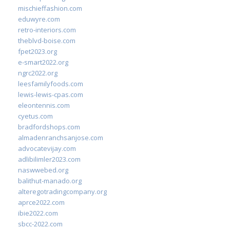
mischieffashion.com
eduwyre.com
retro-interiors.com
theblvd-boise.com
fpet2023.org
e-smart2022.org
ngrc2022.org
leesfamilyfoods.com
lewis-lewis-cpas.com
eleontennis.com
cyetus.com
bradfordshops.com
almadenranchsanjose.com
advocatevijay.com
adlibilimler2023.com
naswwebed.org
balithut-manado.org
alteregotradingcompany.org
aprce2022.com
ibie2022.com
sbcc-2022.com