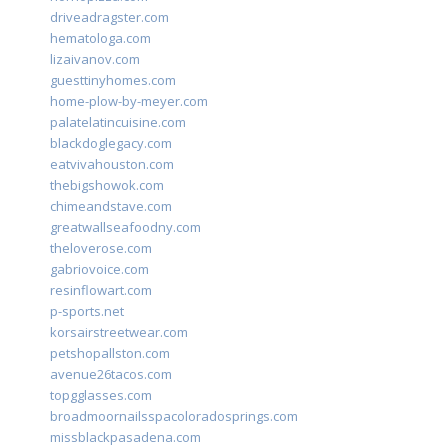
driveadragster.com
hematologa.com
lizaivanov.com
guesttinyhomes.com
home-plow-by-meyer.com
palatelatincuisine.com
blackdoglegacy.com
eatvivahouston.com
thebigshowok.com
chimeandstave.com
greatwallseafoodny.com
theloverose.com
gabriovoice.com
resinflowart.com
p-sports.net
korsairstreetwear.com
petshopallston.com
avenue26tacos.com
topgglasses.com
broadmoornailsspacoloradosprings.com
missblackpasadena.com