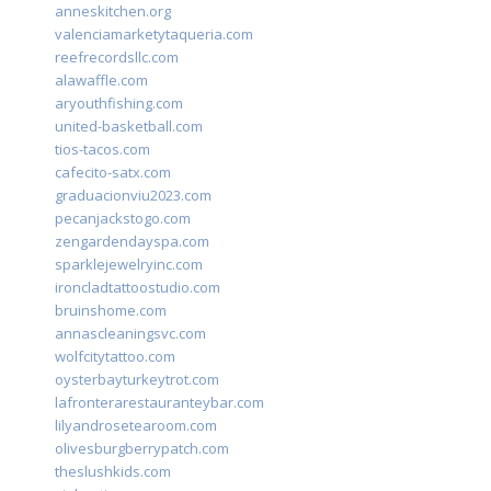
anneskitchen.org
valenciamarketytaqueria.com
reefrecordsllc.com
alawaffle.com
aryouthfishing.com
united-basketball.com
tios-tacos.com
cafecito-satx.com
graduacionviu2023.com
pecanjackstogo.com
zengardendayspa.com
sparklejewelryinc.com
ironcladtattoostudio.com
bruinshome.com
annascleaningsvc.com
wolfcitytattoo.com
oysterbayturkeytrot.com
lafronterarestauranteybar.com
lilyandrosetearoom.com
olivesburgberrypatch.com
theslushkids.com