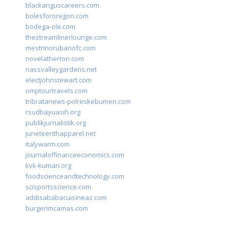
blackanguscareers.com
bolesfororegon.com
bodega-ole.com
thestreamlinerlounge.com
mestrinorubanofc.com
novelatherton.com
nassvalleygardens.net
electjohnstewart.com
omptourtravels.com
tribratanews-polreskebumen.com
rsudbayuasih.org
publikjurnalistik.org
juneteenthapparel.net
italywarm.com
journaloffinanceeconomics.com
kvk-kumari.org
foodscienceandtechnology.com
scisportsscience.com
addisababacuisineaz.com
burgerimcamas.com