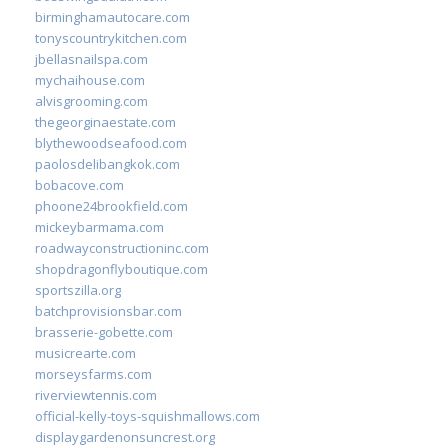
birminghamautocare.com
tonyscountrykitchen.com
jbellasnailspa.com
mychaihouse.com
alvisgrooming.com
thegeorginaestate.com
blythewoodseafood.com
paolosdelibangkok.com
bobacove.com
phoone24brookfield.com
mickeybarmama.com
roadwayconstructioninc.com
shopdragonflyboutique.com
sportszilla.org
batchprovisionsbar.com
brasserie-gobette.com
musicrearte.com
morseysfarms.com
riverviewtennis.com
official-kelly-toys-squishmallows.com
displaygardenonsuncrest.org