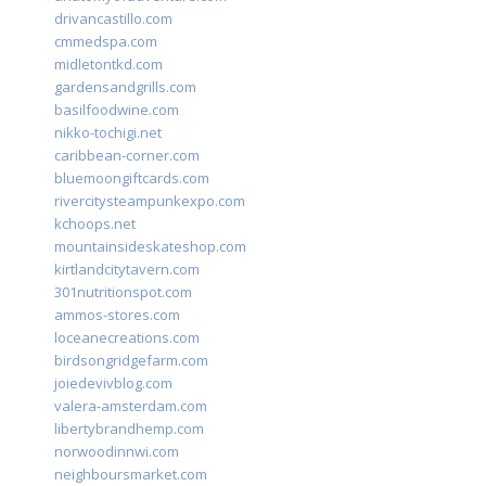
drivancastillo.com
cmmedspa.com
midletontkd.com
gardensandgrills.com
basilfoodwine.com
nikko-tochigi.net
caribbean-corner.com
bluemoongiftcards.com
rivercitysteampunkexpo.com
kchoops.net
mountainsideskateshop.com
kirtlandcitytavern.com
301nutritionspot.com
ammos-stores.com
loceanecreations.com
birdsongridgefarm.com
joiedevivblog.com
valera-amsterdam.com
libertybrandhemp.com
norwoodinnwi.com
neighboursmarket.com