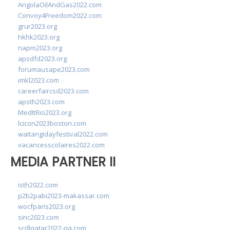
AngolaOilAndGas2022.com
Convoy4Freedom2022.com
grur2023.org
hkhk2023.org
napm2023.org
apsdfd2023.org
forumausape2023.com
imkl2023.com
careerfaircsd2023.com
apsth2023.com
MedItRio2023.org
lcicon2023boston.com
waitangidayfestival2022.com
vacancesscolaires2022.com
MEDIA PARTNER II
isth2022.com
p2b2pabi2023-makassar.com
wocfparis2023.org
sinc2023.com
scdlqatar2022-qa.com