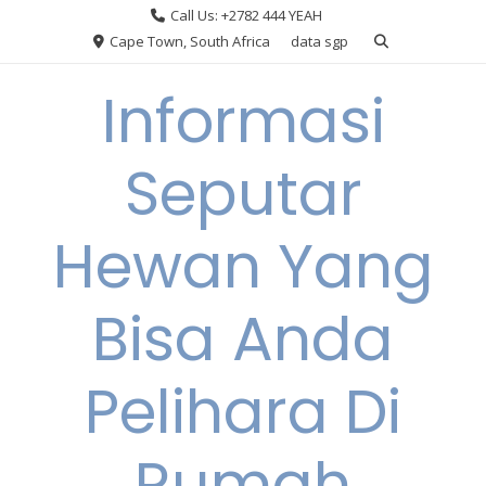
Skip
Call Us: +2782 444 YEAH
to
Cape Town, South Africa
data sgp
content
Informasi
Seputar
Hewan Yang
Bisa Anda
Pelihara Di
Rumah