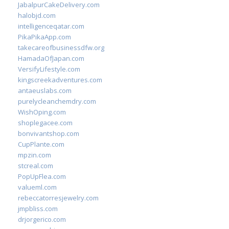
JabalpurCakeDelivery.com
halobjd.com
intelligenceqatar.com
PikaPikaApp.com
takecareofbusinessdfw.org
HamadaOfJapan.com
VersifyLifestyle.com
kingscreekadventures.com
antaeuslabs.com
purelycleanchemdry.com
WishOping.com
shoplegacee.com
bonvivantshop.com
CupPlante.com
mpzin.com
stcreal.com
PopUpFlea.com
valueml.com
rebeccatorresjewelry.com
jmpbliss.com
drjorgerico.com