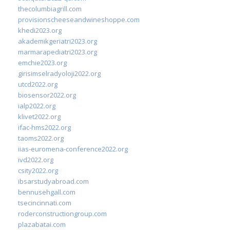
thecolumbiagrill.com
provisionscheeseandwineshoppe.com
khedi2023.org
akademikgeriatri2023.org
marmarapediatri2023.org
emchie2023.org
girisimselradyoloji2022.org
utcd2022.org
biosensor2022.org
ialp2022.org
klivet2022.org
ifac-hms2022.org
taoms2022.org
iias-euromena-conference2022.org
ivd2022.org
csity2022.org
ibsarstudyabroad.com
bennusehgall.com
tsecincinnati.com
roderconstructiongroup.com
plazabatai.com