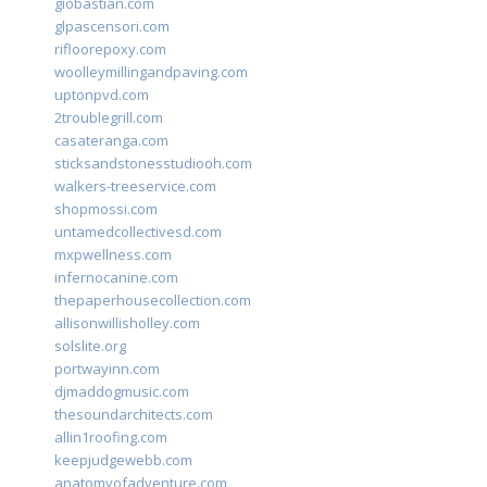
giobastian.com
glpascensori.com
rifloorepoxy.com
woolleymillingandpaving.com
uptonpvd.com
2troublegrill.com
casateranga.com
sticksandstonesstudiooh.com
walkers-treeservice.com
shopmossi.com
untamedcollectivesd.com
mxpwellness.com
infernocanine.com
thepaperhousecollection.com
allisonwillisholley.com
solslite.org
portwayinn.com
djmaddogmusic.com
thesoundarchitects.com
allin1roofing.com
keepjudgewebb.com
anatomyofadventure.com