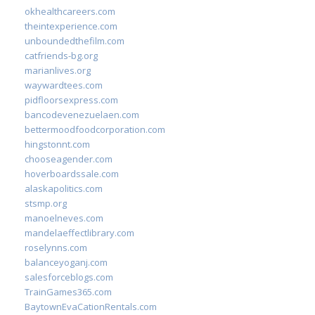
okhealthcareers.com
theintexperience.com
unboundedthefilm.com
catfriends-bg.org
marianlives.org
waywardtees.com
pidfloorsexpress.com
bancodevenezuelaen.com
bettermoodfoodcorporation.com
hingstonnt.com
chooseagender.com
hoverboardssale.com
alaskapolitics.com
stsmp.org
manoelneves.com
mandelaeffectlibrary.com
roselynns.com
balanceyoganj.com
salesforceblogs.com
TrainGames365.com
BaytownEvaCationRentals.com