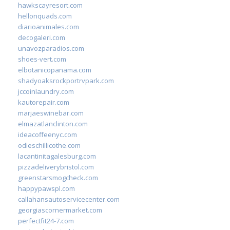
hawkscayresort.com
hellonquads.com
diarioanimales.com
decogaleri.com
unavozparadios.com
shoes-vert.com
elbotanicopanama.com
shadyoaksrockportrvpark.com
jccoinlaundry.com
kautorepair.com
marjaeswinebar.com
elmazatlanclinton.com
ideacoffeenyc.com
odieschillicothe.com
lacantinitagalesburg.com
pizzadeliverybristol.com
greenstarsmogcheck.com
happypawspl.com
callahansautoservicecenter.com
georgiascornermarket.com
perfectfit24-7.com