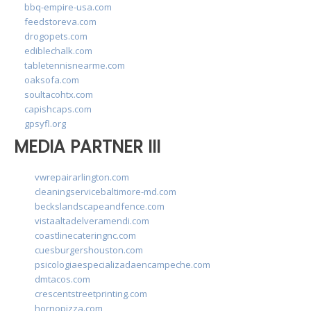
bbq-empire-usa.com
feedstoreva.com
drogopets.com
ediblechalk.com
tabletennisnearme.com
oaksofa.com
soultacohtx.com
capishcaps.com
gpsyfl.org
MEDIA PARTNER III
vwrepairarlington.com
cleaningservicebaltimore-md.com
beckslandscapeandfence.com
vistaaltadelveramendi.com
coastlinecateringnc.com
cuesburgershouston.com
psicologiaespecializadaencampeche.com
dmtacos.com
crescentstreetprinting.com
hornopizza.com