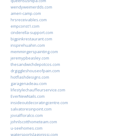
queensushipa.com
wendyweimerdds.com
ameri-camp.com
hrsreceivables.com
empconst1.com
cinderella-support.com
bigpinkrestaurant.com
inspirehuahin.com
memmingerspainting.com
jeremypbeasley.com
thesandwichdepotcos.com
drgiggleshouseofpain.com
hotflashdesigns.com
garagenadeau.com
lifestylechauffeurservice.com
EverNewNails.com
insideoutdecoratingcentre.com
salvatoresinpoint.com
jovialfloralco.com
johnlscotthometeam.com
u-seehomes.com
watersportslagonissi.com