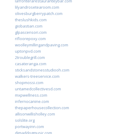
lafronterarestauranteybar.com
lilyandrosetearoom.com
olivesburgberrypatch.com
theslushkids.com
giobastian.com
glpascensori.com
rifloorepoxy.com
woolleymillingandpaving.com
uptonpvd.com
2troublegrill.com
casateranga.com
sticksandstonesstudiooh.com
walkers-treeservice.com
shopmossi.com
untamedcollectivesd.com
mxpwellness.com
infernocanine.com
thepaperhousecollection.com
allisonwillisholley.com
solslite.org
portwayinn.com
djmaddogmusic.com