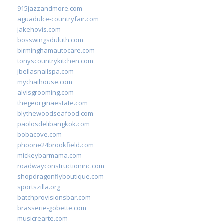
915jazzandmore.com
aguadulce-countryfair.com
jakehovis.com
bosswingsduluth.com
birminghamautocare.com
tonyscountrykitchen.com
jbellasnailspa.com
mychaihouse.com
alvisgrooming.com
thegeorginaestate.com
blythewoodseafood.com
paolosdelibangkok.com
bobacove.com
phoone24brookfield.com
mickeybarmama.com
roadwayconstructioninc.com
shopdragonflyboutique.com
sportszilla.org
batchprovisionsbar.com
brasserie-gobette.com
musicrearte.com