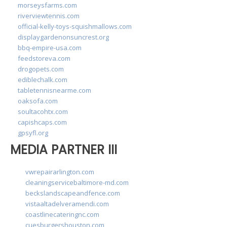
morseysfarms.com
riverviewtennis.com
official-kelly-toys-squishmallows.com
displaygardenonsuncrest.org
bbq-empire-usa.com
feedstoreva.com
drogopets.com
ediblechalk.com
tabletennisnearme.com
oaksofa.com
soultacohtx.com
capishcaps.com
gpsyfl.org
MEDIA PARTNER III
vwrepairarlington.com
cleaningservicebaltimore-md.com
beckslandscapeandfence.com
vistaaltadelveramendi.com
coastlinecateringnc.com
cuesburgershouston.com