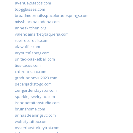
avenue26tacos.com
topgglasses.com
broadmoornailsspacoloradosprings.com
missblackpasadena.com
anneskitchen.org
valenciamarketytaqueria.com
reefrecordsllc.com
alawaffle.com
aryouthfishing.com
united-basketball.com
tios-tacos.com
cafecito-satx.com
graduacionviu2023.com
pecanjackstogo.com
zengardendayspa.com
sparklejewelryinc.com
ironcladtattoostudio.com
bruinshome.com
annascleaningsvc.com
wolfcitytattoo.com
oysterbayturkeytrot.com