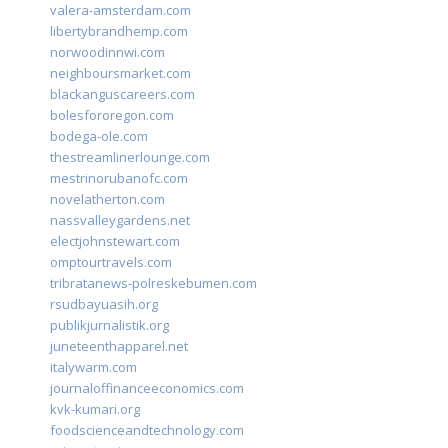
valera-amsterdam.com
libertybrandhemp.com
norwoodinnwi.com
neighboursmarket.com
blackanguscareers.com
bolesfororegon.com
bodega-ole.com
thestreamlinerlounge.com
mestrinorubanofc.com
novelatherton.com
nassvalleygardens.net
electjohnstewart.com
omptourtravels.com
tribratanews-polreskebumen.com
rsudbayuasih.org
publikjurnalistik.org
juneteenthapparel.net
italywarm.com
journaloffinanceeconomics.com
kvk-kumari.org
foodscienceandtechnology.com