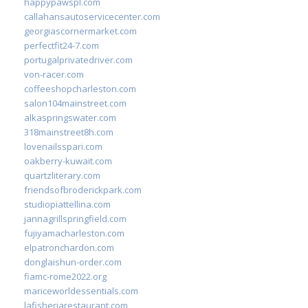
happypawspl.com
callahansautoservicecenter.com
georgiascornermarket.com
perfectfit24-7.com
portugalprivatedriver.com
von-racer.com
coffeeshopcharleston.com
salon104mainstreet.com
alkaspringswater.com
318mainstreet8h.com
lovenailsspari.com
oakberry-kuwait.com
quartzliterary.com
friendsofbroderickpark.com
studiopiattellina.com
jannagrillspringfield.com
fujiyamacharleston.com
elpatronchardon.com
donglaishun-order.com
fiamc-rome2022.org
mariceworldessentials.com
lafisheriarestaurant.com