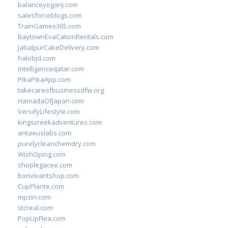
balanceyoganj.com
salesforceblogs.com
TrainGames365.com
BaytownEvaCationRentals.com
JabalpurCakeDelivery.com
halobjd.com
intelligenceqatar.com
PikaPikaApp.com
takecareofbusinessdfw.org
HamadaOfJapan.com
VersifyLifestyle.com
kingscreekadventures.com
antaeuslabs.com
purelycleanchemdry.com
WishOping.com
shoplegacee.com
bonvivantshop.com
CupPlante.com
mpzin.com
stcreal.com
PopUpFlea.com