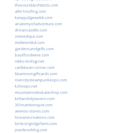
thesoundarchitects.com
allin1roofing.com
keepjudgewebb.com
anatomyofadventure.com
drivancastillo.com
cmmedspa.com
midletontkd.com
gardensandgrills.com
basilfoodwine.com
nikko-tochigi.net
caribbean-corner.com
bluemoongiftcards.com
rivercitysteampunkexpo.com
kchoops.net
mountainsideskateshop.com
kirtlandcitytavern.com
301nutritionspot.com
ammos-stores.com
loceanecreations.com
birdsongridgefarm.com
joiedevivblog.com