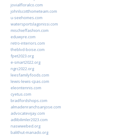
jovialfloralco.com
johnlscotthometeam.com
u-seehomes.com
watersportslagonissi.com
mischieffashion.com
eduwyre.com
retro-interiors.com
theblvd-boise.com
fpet2023.org
e-smart2022.org
ngrc2022.org
leesfamilyfoods.com
lewis-lewis-cpas.com
eleontennis.com
cyetus.com
bradfordshops.com
almadenranchsanjose.com
advocatevijay.com
adlibilimler2023.com
naswwebed.org
balithut-manado.org