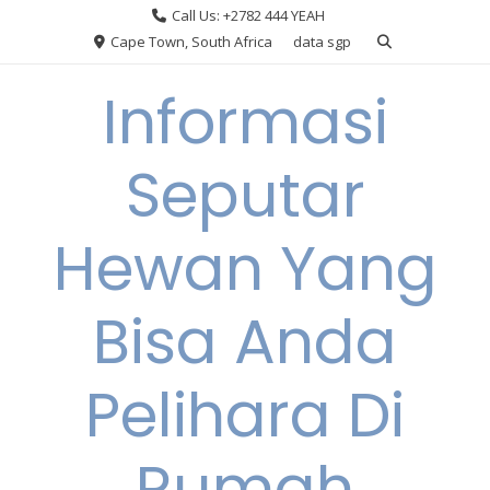
Skip
Call Us: +2782 444 YEAH
to
Cape Town, South Africa
data sgp
content
Informasi
Seputar
Hewan Yang
Bisa Anda
Pelihara Di
Rumah