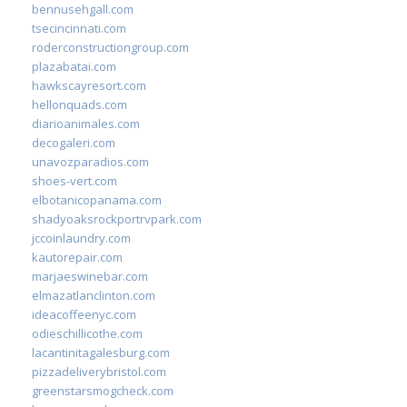
bennusehgall.com
tsecincinnati.com
roderconstructiongroup.com
plazabatai.com
hawkscayresort.com
hellonquads.com
diarioanimales.com
decogaleri.com
unavozparadios.com
shoes-vert.com
elbotanicopanama.com
shadyoaksrockportrvpark.com
jccoinlaundry.com
kautorepair.com
marjaeswinebar.com
elmazatlanclinton.com
ideacoffeenyc.com
odieschillicothe.com
lacantinitagalesburg.com
pizzadeliverybristol.com
greenstarsmogcheck.com