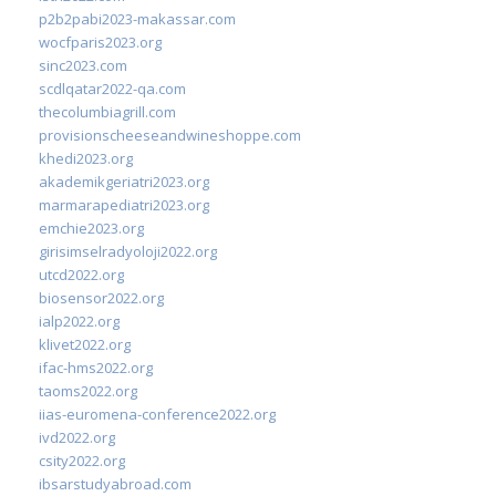
p2b2pabi2023-makassar.com
wocfparis2023.org
sinc2023.com
scdlqatar2022-qa.com
thecolumbiagrill.com
provisionscheeseandwineshoppe.com
khedi2023.org
akademikgeriatri2023.org
marmarapediatri2023.org
emchie2023.org
girisimselradyoloji2022.org
utcd2022.org
biosensor2022.org
ialp2022.org
klivet2022.org
ifac-hms2022.org
taoms2022.org
iias-euromena-conference2022.org
ivd2022.org
csity2022.org
ibsarstudyabroad.com