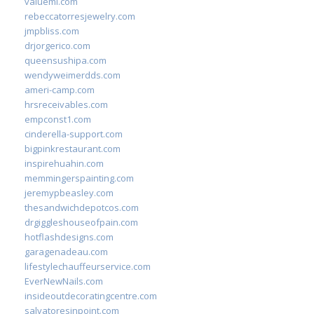
valueml.com
rebeccatorresjewelry.com
jmpbliss.com
drjorgerico.com
queensushipa.com
wendyweimerdds.com
ameri-camp.com
hrsreceivables.com
empconst1.com
cinderella-support.com
bigpinkrestaurant.com
inspirehuahin.com
memmingerspainting.com
jeremypbeasley.com
thesandwichdepotcos.com
drgiggleshouseofpain.com
hotflashdesigns.com
garagenadeau.com
lifestylechauffeurservice.com
EverNewNails.com
insideoutdecoratingcentre.com
salvatoresinpoint.com