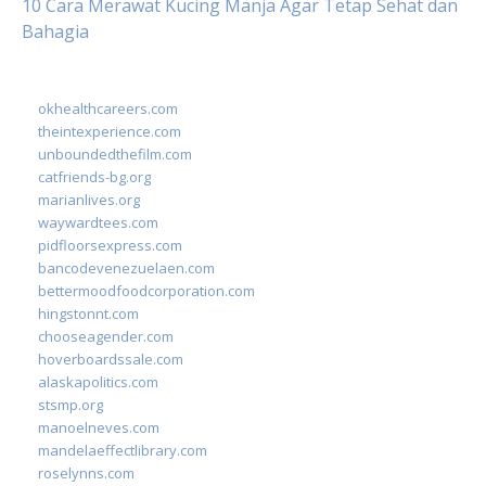
10 Cara Merawat Kucing Manja Agar Tetap Sehat dan
Bahagia
okhealthcareers.com
theintexperience.com
unboundedthefilm.com
catfriends-bg.org
marianlives.org
waywardtees.com
pidfloorsexpress.com
bancodevenezuelaen.com
bettermoodfoodcorporation.com
hingstonnt.com
chooseagender.com
hoverboardssale.com
alaskapolitics.com
stsmp.org
manoelneves.com
mandelaeffectlibrary.com
roselynns.com