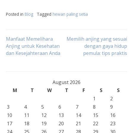
Posted in
Blog
Tagged
hewan paling setia
Post
Manfaat Memelihara
Memilih anjing yang sesuai
Anjing untuk Kesehatan
dengan gaya hidup
dan Kesejahteraan Anda
pemula: tips praktis
navigation
August 2026
M
T
W
T
F
S
S
1
2
3
4
5
6
7
8
9
10
11
12
13
14
15
16
17
18
19
20
21
22
23
24
25
26
27
28
29
30