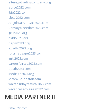
alteregotradingcompany.org
aprce2022.com
ibie2022.com
sbcc-2022.com
AngolaOilAndGas2022.com
Convoy4Freedom2022.com
grur2023.org
hkhk2023.org
napm2023.org
apsdfd2023.org
forumausape2023.com
imkl2023.com
careerfaircsd2023.com
apsth2023.com
MedItRio2023.org
lcicon2023boston.com
waitangidayfestival2022.com
vacancesscolaires2022.com
MEDIA PARTNER II
isth2022.com