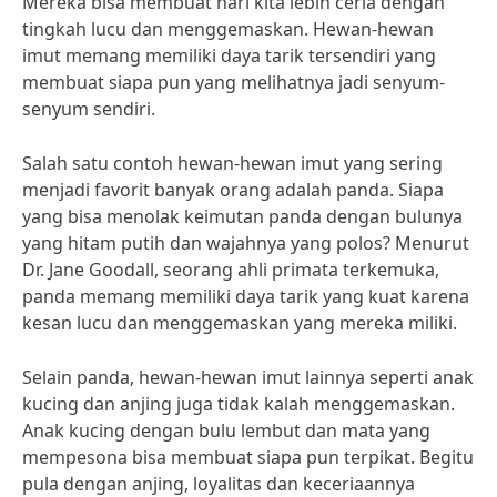
Mereka bisa membuat hari kita lebih ceria dengan
tingkah lucu dan menggemaskan. Hewan-hewan
imut memang memiliki daya tarik tersendiri yang
membuat siapa pun yang melihatnya jadi senyum-
senyum sendiri.
Salah satu contoh hewan-hewan imut yang sering
menjadi favorit banyak orang adalah panda. Siapa
yang bisa menolak keimutan panda dengan bulunya
yang hitam putih dan wajahnya yang polos? Menurut
Dr. Jane Goodall, seorang ahli primata terkemuka,
panda memang memiliki daya tarik yang kuat karena
kesan lucu dan menggemaskan yang mereka miliki.
Selain panda, hewan-hewan imut lainnya seperti anak
kucing dan anjing juga tidak kalah menggemaskan.
Anak kucing dengan bulu lembut dan mata yang
mempesona bisa membuat siapa pun terpikat. Begitu
pula dengan anjing, loyalitas dan keceriaannya