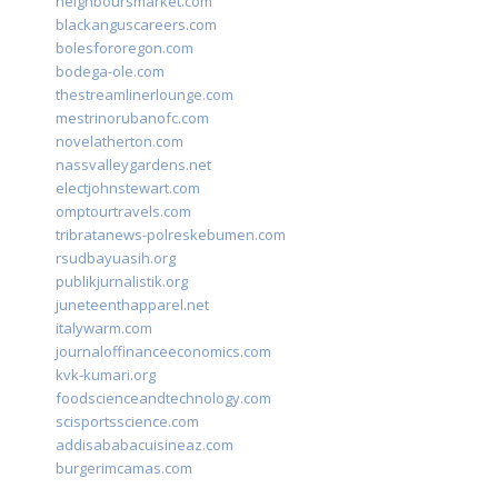
neighboursmarket.com
blackanguscareers.com
bolesfororegon.com
bodega-ole.com
thestreamlinerlounge.com
mestrinorubanofc.com
novelatherton.com
nassvalleygardens.net
electjohnstewart.com
omptourtravels.com
tribratanews-polreskebumen.com
rsudbayuasih.org
publikjurnalistik.org
juneteenthapparel.net
italywarm.com
journaloffinanceeconomics.com
kvk-kumari.org
foodscienceandtechnology.com
scisportsscience.com
addisababacuisineaz.com
burgerimcamas.com