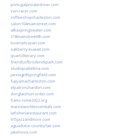
portugalprivatedriver.com
von-racer.com
coffeeshopcharleston.com
salon104mainstreet.com
alkaspringswater.com
318mainstreet8h.com
lovenailsspari.com
oakberry-kuwait.com
quartzliterary.com
friendsofbroderickpark.com
studiopiattellina.com
jannagrillspringfield.com
fujiyamacharleston.com
elpatronchardon.com
donglaishun-order.com
fiamc-rome2022.org
mariceworldessentials.com
lafisheriarestaurant.com
915jazzandmore.com
aguadulce-countryfair.com
jakehovis.com