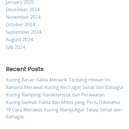
January 2025
December 2024
November 2024
October 2024
September 2024
August 2024
July 2024
Recent Posts
Kucing Besar: Fakta Menarik Tentang Hewan Ini
Rahasia Merawat Kucing Kecil agar Sehat dan Bahagia
Kucing Ramping: Karakteristik dan Perawatan
Kucing Gemuk: Fakta dan Mitos yang Perlu Diketahui
10 Cara Merawat Kucing Manja Agar Tetap Sehat dan
Bahagia