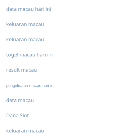
data macau hari ini
keluaran macau
keluaran macau
togel macau hari ini
result macau
pengeluaran macau hari ini
data macau
Dana Slot
keluaran macau