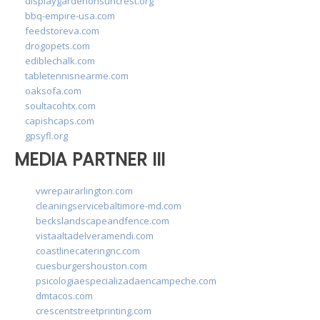
displaygardenonsuncrest.org
bbq-empire-usa.com
feedstoreva.com
drogopets.com
ediblechalk.com
tabletennisnearme.com
oaksofa.com
soultacohtx.com
capishcaps.com
gpsyfl.org
MEDIA PARTNER III
vwrepairarlington.com
cleaningservicebaltimore-md.com
beckslandscapeandfence.com
vistaaltadelveramendi.com
coastlinecateringnc.com
cuesburgershouston.com
psicologiaespecializadaencampeche.com
dmtacos.com
crescentstreetprinting.com