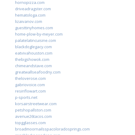
hornopizza.com
driveadragster.com
hematologa.com
lizaivanov.com
guesttinyhomes.com
home-plow-by-meyer.com
palatelatincuisine.com
blackdoglegacy.com
eatvivahouston.com
thebigshowok.com
chimeandstave.com
greatwallseafoodny.com
theloverose.com
gabriovoice.com
resinflowart.com
p-sports.net
korsairstreetwear.com
petshopallston.com
avenue26tacos.com
topgglasses.com
broadmoornailsspacoloradosprings.com