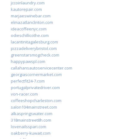
jccoinlaundry.com
kautorepair.com
marjaeswinebar.com
elmazatlanclinton.com
ideacoffeenyc.com
odieschillicothe.com
lacantinitagalesburg.com
pizzadeliverybristol.com
greenstarsmogcheck.com
happypawspl.com
callahansautoservicecenter.com
georgiascornermarket.com
perfectfit24-7.com
portugalprivatedriver.com
von-racer.com
coffeeshopcharleston.com
salon104mainstreet.com
alkaspringswater.com
318mainstreet8h.com
lovenailsspari.com
oakberry-kuwait.com