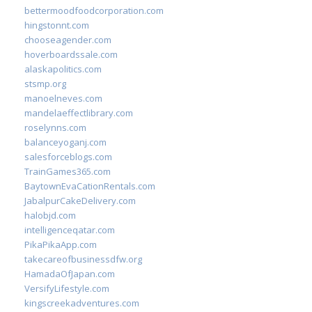
bettermoodfoodcorporation.com
hingstonnt.com
chooseagender.com
hoverboardssale.com
alaskapolitics.com
stsmp.org
manoelneves.com
mandelaeffectlibrary.com
roselynns.com
balanceyoganj.com
salesforceblogs.com
TrainGames365.com
BaytownEvaCationRentals.com
JabalpurCakeDelivery.com
halobjd.com
intelligenceqatar.com
PikaPikaApp.com
takecareofbusinessdfw.org
HamadaOfJapan.com
VersifyLifestyle.com
kingscreekadventures.com