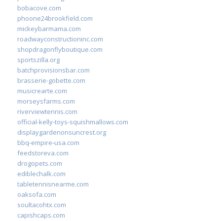
bobacove.com
phoone24brookfield.com
mickeybarmama.com
roadwayconstructioninc.com
shopdragonflyboutique.com
sportszilla.org
batchprovisionsbar.com
brasserie-gobette.com
musicrearte.com
morseysfarms.com
riverviewtennis.com
official-kelly-toys-squishmallows.com
displaygardenonsuncrest.org
bbq-empire-usa.com
feedstoreva.com
drogopets.com
ediblechalk.com
tabletennisnearme.com
oaksofa.com
soultacohtx.com
capishcaps.com