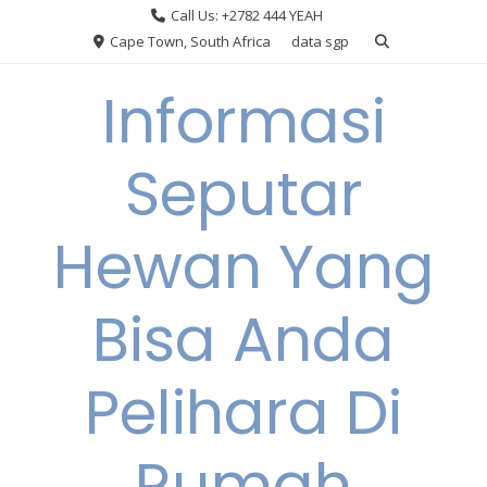
Skip
Call Us: +2782 444 YEAH
to
Cape Town, South Africa
data sgp
content
Informasi
Seputar
Hewan Yang
Bisa Anda
Pelihara Di
Rumah