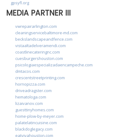
gpsyfl.org
MEDIA PARTNER III
vwrepairarlington.com
cleaningservicebaltimore-md.com
beckslandscapeandfence.com
vistaaltadelveramendi.com
coastlinecateringnc.com
cuesburgershouston.com
psicologiaespecializadaencampeche.com
dmtacos.com
crescentstreetprinting.com
hornopizza.com
driveadragster.com
hematologa.com
lizaivanov.com
guesttinyhomes.com
home-plow-by-meyer.com
palatelatincuisine.com
blackdoglegacy.com
eatvivahouston.com