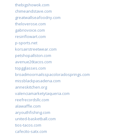
thebigshowok.com
chimeandstave.com
greatwallseafoodny.com
theloverose.com
gabriovoice.com
resinflowart.com
p-sports.net
korsairstreetwear.com
petshopallston.com
avenue26tacos.com
topgglasses.com
broadmoornailsspacoloradosprings.com
missblackpasadena.com
anneskitchen.org
valenciamarketytaqueria.com
reefrecordsllc.com
alawaffle.com
aryouthfishing.com
united-basketball.com
tios-tacos.com
cafecito-satx.com