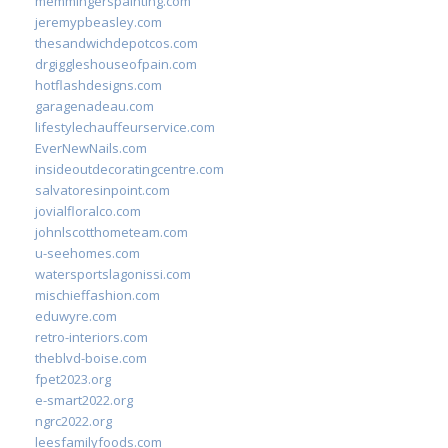
memmingerspainting.com
jeremypbeasley.com
thesandwichdepotcos.com
drgiggleshouseofpain.com
hotflashdesigns.com
garagenadeau.com
lifestylechauffeurservice.com
EverNewNails.com
insideoutdecoratingcentre.com
salvatoresinpoint.com
jovialfloralco.com
johnlscotthometeam.com
u-seehomes.com
watersportslagonissi.com
mischieffashion.com
eduwyre.com
retro-interiors.com
theblvd-boise.com
fpet2023.org
e-smart2022.org
ngrc2022.org
leesfamilyfoods.com