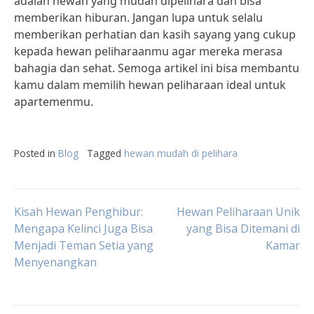
adalah hewan yang mudah dipelihara dan bisa
memberikan hiburan. Jangan lupa untuk selalu
memberikan perhatian dan kasih sayang yang cukup
kepada hewan peliharaanmu agar mereka merasa
bahagia dan sehat. Semoga artikel ini bisa membantu
kamu dalam memilih hewan peliharaan ideal untuk
apartemenmu.
Posted in
Blog
Tagged
hewan mudah di pelihara
Post
Kisah Hewan Penghibur:
Hewan Peliharaan Unik
Mengapa Kelinci Juga Bisa
yang Bisa Ditemani di
Menjadi Teman Setia yang
Kamar
navigation
Menyenangkan