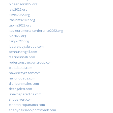
biosensor2022.org
ialp2022.org
klivet2022.org
ifac-hms2022.org
taoms2022.org
iias-euromena-conference2022.org
ivd2022.org
csity2022.org
ibsarstudyabroad.com
bennusehgall.com
tsecincinnati.com
roderconstructiongroup.com
plazabatai.com
hawkscayresort.com
hellonquads.com
diarioanimales.com
decogaleri.com
unavozparadios.com
shoes-vert.com
elbotanicopanama.com
shadyoaksrockportrvpark.com