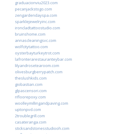
graduacionviu2023.com
pecanjackstogo.com
zengardendayspa.com
sparklejewelryinc.com
ironcladtattoostudio.com
bruinshome.com
annascleaningsvc.com
wolfcitytattoo.com
oysterbayturkeytrot.com
lafronterarestauranteybar.com
lilyandrosetearoom.com
olivesburgberrypatch.com
theslushkids.com
giobastian.com
glpascensori.com
rifloorepoxy.com
woolleymillingandpaving.com
uptonpvd.com
2troublegrill.com
casateranga.com
sticksandstonesstudiooh.com