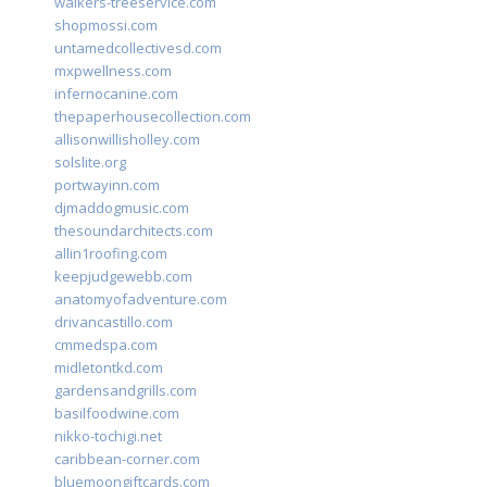
walkers-treeservice.com
shopmossi.com
untamedcollectivesd.com
mxpwellness.com
infernocanine.com
thepaperhousecollection.com
allisonwillisholley.com
solslite.org
portwayinn.com
djmaddogmusic.com
thesoundarchitects.com
allin1roofing.com
keepjudgewebb.com
anatomyofadventure.com
drivancastillo.com
cmmedspa.com
midletontkd.com
gardensandgrills.com
basilfoodwine.com
nikko-tochigi.net
caribbean-corner.com
bluemoongiftcards.com