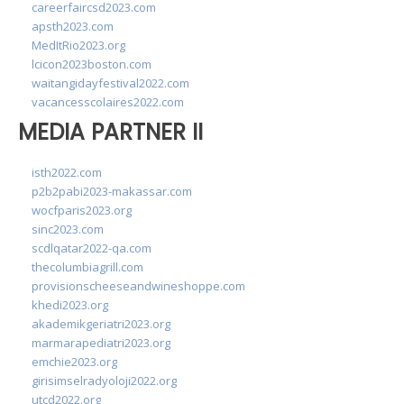
careerfaircsd2023.com
apsth2023.com
MedItRio2023.org
lcicon2023boston.com
waitangidayfestival2022.com
vacancesscolaires2022.com
MEDIA PARTNER II
isth2022.com
p2b2pabi2023-makassar.com
wocfparis2023.org
sinc2023.com
scdlqatar2022-qa.com
thecolumbiagrill.com
provisionscheeseandwineshoppe.com
khedi2023.org
akademikgeriatri2023.org
marmarapediatri2023.org
emchie2023.org
girisimselradyoloji2022.org
utcd2022.org