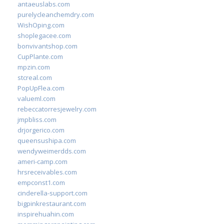
antaeuslabs.com
purelycleanchemdry.com
WishOping.com
shoplegacee.com
bonvivantshop.com
CupPlante.com
mpzin.com
stcreal.com
PopUpFlea.com
valueml.com
rebeccatorresjewelry.com
jmpbliss.com
drjorgerico.com
queensushipa.com
wendyweimerdds.com
ameri-camp.com
hrsreceivables.com
empconst1.com
cinderella-support.com
bigpinkrestaurant.com
inspirehuahin.com