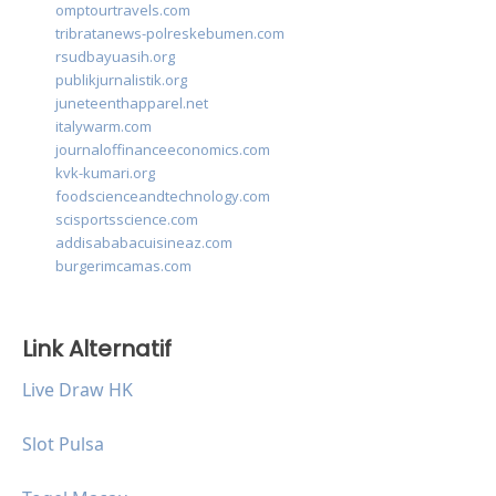
omptourtravels.com
tribratanews-polreskebumen.com
rsudbayuasih.org
publikjurnalistik.org
juneteenthapparel.net
italywarm.com
journaloffinanceeconomics.com
kvk-kumari.org
foodscienceandtechnology.com
scisportsscience.com
addisababacuisineaz.com
burgerimcamas.com
Link Alternatif
Live Draw HK
Slot Pulsa