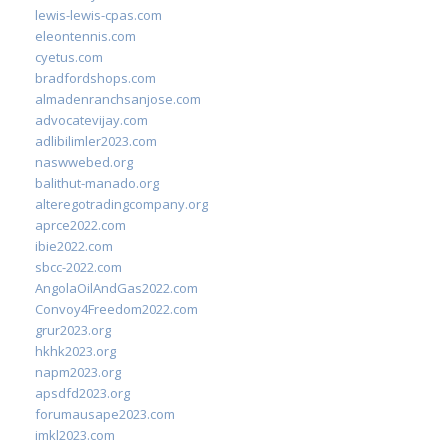
lewis-lewis-cpas.com
eleontennis.com
cyetus.com
bradfordshops.com
almadenranchsanjose.com
advocatevijay.com
adlibilimler2023.com
naswwebed.org
balithut-manado.org
alteregotradingcompany.org
aprce2022.com
ibie2022.com
sbcc-2022.com
AngolaOilAndGas2022.com
Convoy4Freedom2022.com
grur2023.org
hkhk2023.org
napm2023.org
apsdfd2023.org
forumausape2023.com
imkl2023.com