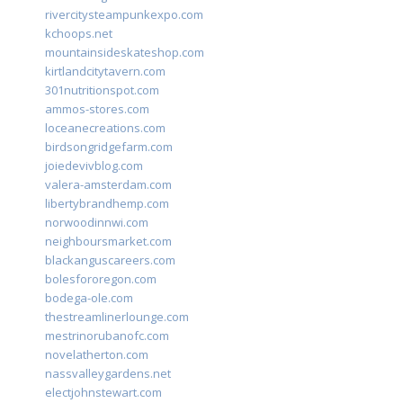
rivercitysteampunkexpo.com
kchoops.net
mountainsideskateshop.com
kirtlandcitytavern.com
301nutritionspot.com
ammos-stores.com
loceanecreations.com
birdsongridgefarm.com
joiedevivblog.com
valera-amsterdam.com
libertybrandhemp.com
norwoodinnwi.com
neighboursmarket.com
blackanguscareers.com
bolesfororegon.com
bodega-ole.com
thestreamlinerlounge.com
mestrinorubanofc.com
novelatherton.com
nassvalleygardens.net
electjohnstewart.com