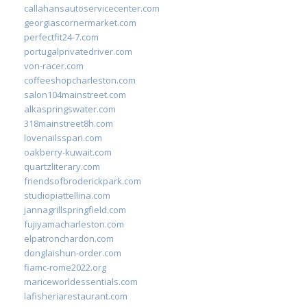
callahansautoservicecenter.com
georgiascornermarket.com
perfectfit24-7.com
portugalprivatedriver.com
von-racer.com
coffeeshopcharleston.com
salon104mainstreet.com
alkaspringswater.com
318mainstreet8h.com
lovenailsspari.com
oakberry-kuwait.com
quartzliterary.com
friendsofbroderickpark.com
studiopiattellina.com
jannagrillspringfield.com
fujiyamacharleston.com
elpatronchardon.com
donglaishun-order.com
fiamc-rome2022.org
mariceworldessentials.com
lafisheriarestaurant.com