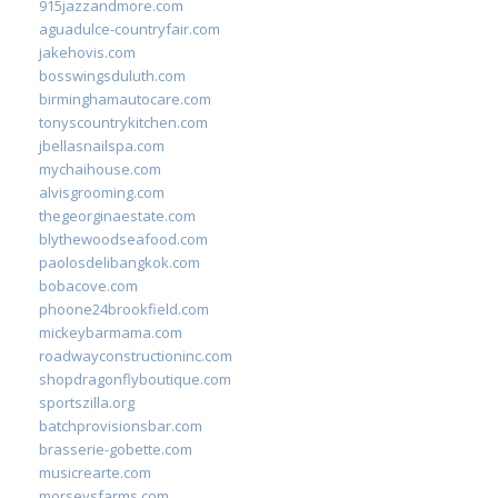
915jazzandmore.com
aguadulce-countryfair.com
jakehovis.com
bosswingsduluth.com
birminghamautocare.com
tonyscountrykitchen.com
jbellasnailspa.com
mychaihouse.com
alvisgrooming.com
thegeorginaestate.com
blythewoodseafood.com
paolosdelibangkok.com
bobacove.com
phoone24brookfield.com
mickeybarmama.com
roadwayconstructioninc.com
shopdragonflyboutique.com
sportszilla.org
batchprovisionsbar.com
brasserie-gobette.com
musicrearte.com
morseysfarms.com