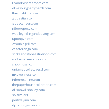
lilyandrosetearoom.com
olivesburgberrypatch.com
theslushkids.com
giobastian.com
glpascensori.com
rifloorepoxy.com
woolleymillingandpaving.com
uptonpvd.com
2troublegrill.com
casateranga.com
sticksandstonesstudiooh.com
walkers-treeservice.com
shopmossi.com
untamedcollectivesd.com
mxpwellness.com
infernocanine.com
thepaperhousecollection.com
allisonwillisholley.com
solslite.org
portwayinn.com
djmaddogmusic.com