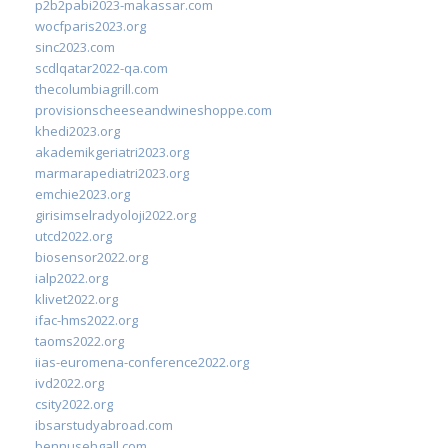
p2b2pabi2023-makassar.com
wocfparis2023.org
sinc2023.com
scdlqatar2022-qa.com
thecolumbiagrill.com
provisionscheeseandwineshoppe.com
khedi2023.org
akademikgeriatri2023.org
marmarapediatri2023.org
emchie2023.org
girisimselradyoloji2022.org
utcd2022.org
biosensor2022.org
ialp2022.org
klivet2022.org
ifac-hms2022.org
taoms2022.org
iias-euromena-conference2022.org
ivd2022.org
csity2022.org
ibsarstudyabroad.com
bennusehgall.com