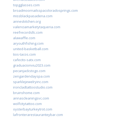
topgglasses.com
broadmoornailsspacoloradosprings.com
missblackpasadena.com
anneskitchen.org
valenciamarketytaqueria.com
reefrecordsllc.com
alawaffle.com
aryouthfishing.com
united-basketball.com
tios-tacos.com
cafecito-satx.com
graduacionviu2023.com
pecanjackstogo.com
zengardendayspa.com
sparklejewelryinc.com
ironcladtattoostudio.com
bruinshome.com
annascleaningsvc.com
wolfcitytattoo.com
oysterbayturkeytrot.com
lafronterarestauranteybar.com