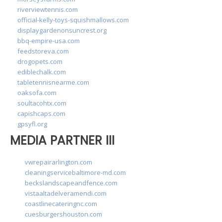
riverviewtennis.com
official-kelly-toys-squishmallows.com
displaygardenonsuncrest.org
bbq-empire-usa.com
feedstoreva.com
drogopets.com
ediblechalk.com
tabletennisnearme.com
oaksofa.com
soultacohtx.com
capishcaps.com
gpsyfl.org
MEDIA PARTNER III
vwrepairarlington.com
cleaningservicebaltimore-md.com
beckslandscapeandfence.com
vistaaltadelveramendi.com
coastlinecateringnc.com
cuesburgershouston.com