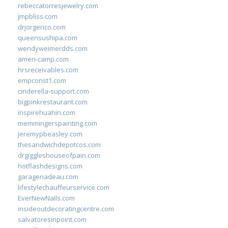
rebeccatorresjewelry.com
jmpbliss.com
drjorgerico.com
queensushipa.com
wendyweimerdds.com
ameri-camp.com
hrsreceivables.com
empconst1.com
cinderella-support.com
bigpinkrestaurant.com
inspirehuahin.com
memmingerspainting.com
jeremypbeasley.com
thesandwichdepotcos.com
drgiggleshouseofpain.com
hotflashdesigns.com
garagenadeau.com
lifestylechauffeurservice.com
EverNewNails.com
insideoutdecoratingcentre.com
salvatoresinpoint.com