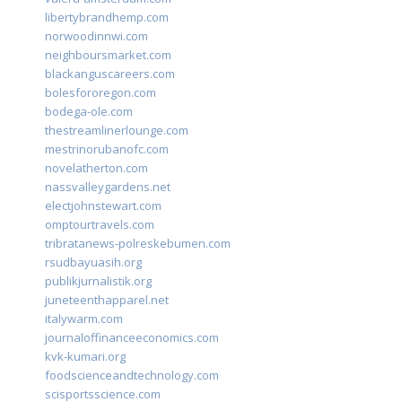
libertybrandhemp.com
norwoodinnwi.com
neighboursmarket.com
blackanguscareers.com
bolesfororegon.com
bodega-ole.com
thestreamlinerlounge.com
mestrinorubanofc.com
novelatherton.com
nassvalleygardens.net
electjohnstewart.com
omptourtravels.com
tribratanews-polreskebumen.com
rsudbayuasih.org
publikjurnalistik.org
juneteenthapparel.net
italywarm.com
journaloffinanceeconomics.com
kvk-kumari.org
foodscienceandtechnology.com
scisportsscience.com