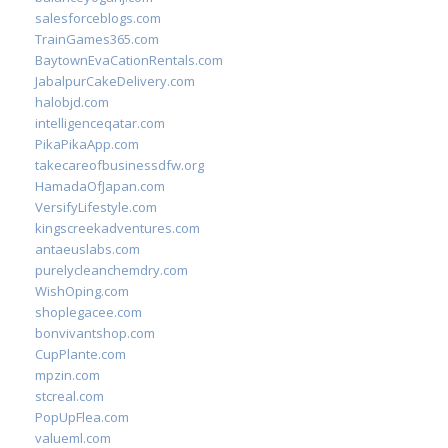
salesforceblogs.com
TrainGames365.com
BaytownEvaCationRentals.com
JabalpurCakeDelivery.com
halobjd.com
intelligenceqatar.com
PikaPikaApp.com
takecareofbusinessdfw.org
HamadaOfJapan.com
VersifyLifestyle.com
kingscreekadventures.com
antaeuslabs.com
purelycleanchemdry.com
WishOping.com
shoplegacee.com
bonvivantshop.com
CupPlante.com
mpzin.com
stcreal.com
PopUpFlea.com
valueml.com