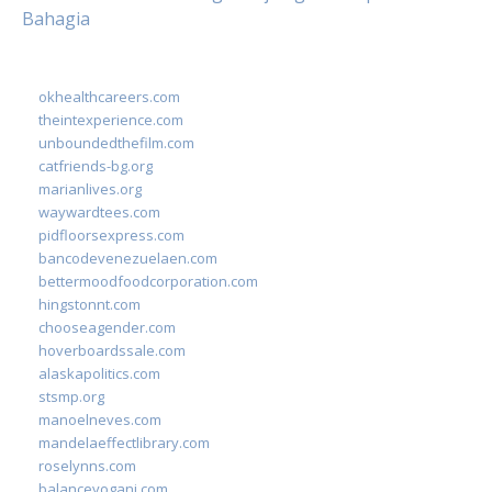
Bahagia
okhealthcareers.com
theintexperience.com
unboundedthefilm.com
catfriends-bg.org
marianlives.org
waywardtees.com
pidfloorsexpress.com
bancodevenezuelaen.com
bettermoodfoodcorporation.com
hingstonnt.com
chooseagender.com
hoverboardssale.com
alaskapolitics.com
stsmp.org
manoelneves.com
mandelaeffectlibrary.com
roselynns.com
balanceyoganj.com