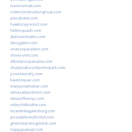
tsecincinnati.com
roderconstructiongroup.com
plazabatai.com
hawkscayresort.com
hellonquads.com
diarioanimales.com
decogaleri.com
unavozparadios.com
shoes-vert.com
elbotanicopanama.com
shadyoaksrockportrvpark.com
jccoinlaundry.com
kautorepair.com
marjaeswinebar.com
elmazatlanclinton.com
ideacoffeenyc.com
odieschillicothe.com
lacantinitagalesburg.com
pizzadeliverybristol.com
greenstarsmogcheck.com
happypawspl.com