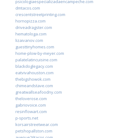
psicologiaespecializadaencampeche.com
dmtacos.com
crescentstreetprinting.com
hornopizza.com
driveadragster.com
hematologa.com
lizaivanov.com
guesttinyhomes.com
home-plow-by-meyer.com
palatelatincuisine.com
blackdoglegacy.com
eatvivahouston.com
thebigshowok.com
chimeandstave.com
greatwallseafoodny.com
theloverose.com
gabriovoice.com
resinflowart.com
p-sports.net
korsairstreetwear.com
petshopallston.com
avenue26tacos.com