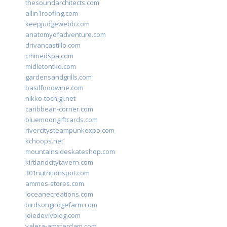
thesoundarchitects.com
allin1roofing.com
keepjudgewebb.com
anatomyofadventure.com
drivancastillo.com
cmmedspa.com
midletontkd.com
gardensandgrills.com
basilfoodwine.com
nikko-tochigi.net
caribbean-corner.com
bluemoongiftcards.com
rivercitysteampunkexpo.com
kchoops.net
mountainsideskateshop.com
kirtlandcitytavern.com
301nutritionspot.com
ammos-stores.com
loceanecreations.com
birdsongridgefarm.com
joiedevivblog.com
valera-amsterdam.com