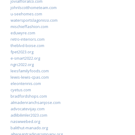
jovialfloralco.com
johnlscotthometeam.com
u-seehomes.com
watersportslagonissi.com
mischieffashion.com
eduwyre.com
retro-interiors.com
theblvd-boise.com
fpet2023.org
e-smart2022.org
ngrc2022.org
leesfamilyfoods.com
lewis-lewis-cpas.com
eleontennis.com
cyetus.com
bradfordshops.com
almadenranchsanjose.com
advocatevijay.com
adlibilimler2023.com
naswwebed.org
balithut-manado.org
alteregotradingcompany.org