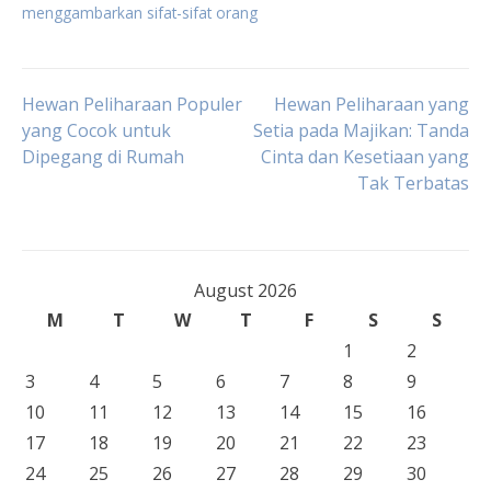
menggambarkan sifat-sifat orang
Post
Hewan Peliharaan Populer
Hewan Peliharaan yang
yang Cocok untuk
Setia pada Majikan: Tanda
Dipegang di Rumah
Cinta dan Kesetiaan yang
navigation
Tak Terbatas
August 2026
M
T
W
T
F
S
S
1
2
3
4
5
6
7
8
9
10
11
12
13
14
15
16
17
18
19
20
21
22
23
24
25
26
27
28
29
30