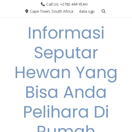
Skip
Call Us: +2782 444 YEAH
to
Cape Town, South Africa
data sgp
content
Informasi
Seputar
Hewan Yang
Bisa Anda
Pelihara Di
Rumah