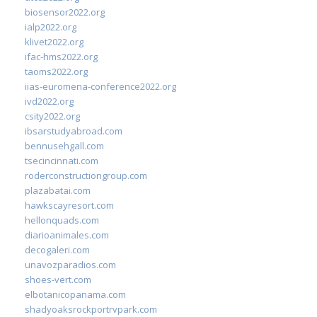
biosensor2022.org
ialp2022.org
klivet2022.org
ifac-hms2022.org
taoms2022.org
iias-euromena-conference2022.org
ivd2022.org
csity2022.org
ibsarstudyabroad.com
bennusehgall.com
tsecincinnati.com
roderconstructiongroup.com
plazabatai.com
hawkscayresort.com
hellonquads.com
diarioanimales.com
decogaleri.com
unavozparadios.com
shoes-vert.com
elbotanicopanama.com
shadyoaksrockportrvpark.com