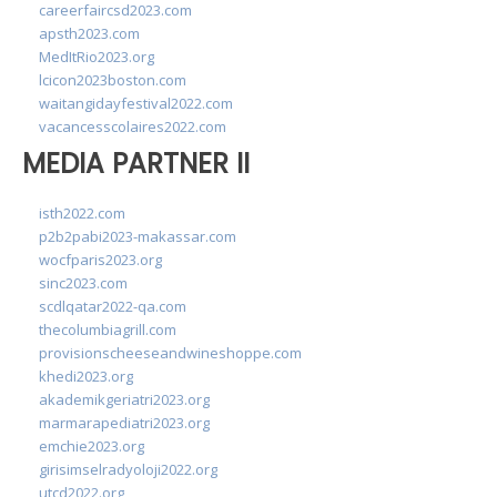
careerfaircsd2023.com
apsth2023.com
MedItRio2023.org
lcicon2023boston.com
waitangidayfestival2022.com
vacancesscolaires2022.com
MEDIA PARTNER II
isth2022.com
p2b2pabi2023-makassar.com
wocfparis2023.org
sinc2023.com
scdlqatar2022-qa.com
thecolumbiagrill.com
provisionscheeseandwineshoppe.com
khedi2023.org
akademikgeriatri2023.org
marmarapediatri2023.org
emchie2023.org
girisimselradyoloji2022.org
utcd2022.org