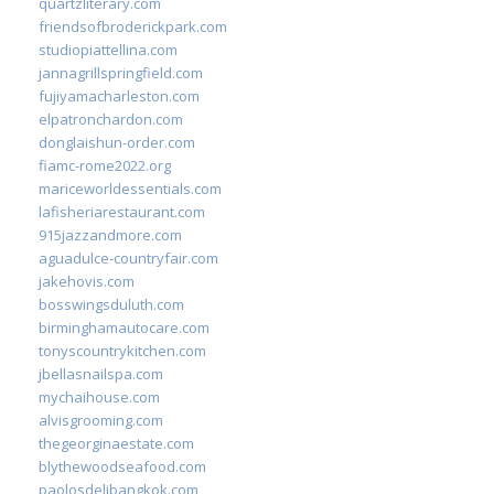
quartzliterary.com
friendsofbroderickpark.com
studiopiattellina.com
jannagrillspringfield.com
fujiyamacharleston.com
elpatronchardon.com
donglaishun-order.com
fiamc-rome2022.org
mariceworldessentials.com
lafisheriarestaurant.com
915jazzandmore.com
aguadulce-countryfair.com
jakehovis.com
bosswingsduluth.com
birminghamautocare.com
tonyscountrykitchen.com
jbellasnailspa.com
mychaihouse.com
alvisgrooming.com
thegeorginaestate.com
blythewoodseafood.com
paolosdelibangkok.com