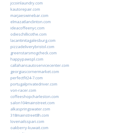
jccoinlaundry.com
kautorepair.com
marjaeswinebar.com
elmazatlanclinton.com
ideacoffeenyc.com
odieschillicothe.com
lacantinitagalesburg.com
pizzadeliverybristol.com
greenstarsmogcheck.com
happypawspl.com
callahansautoservicecenter.com
georgiascornermarket.com
perfectfit24-7.com
portugalprivatedriver.com
von-racer.com
coffeeshopcharleston.com
salon104mainstreet.com
alkaspringswater.com
318mainstreet8h.com
lovenailsspari.com
oakberry-kuwait.com