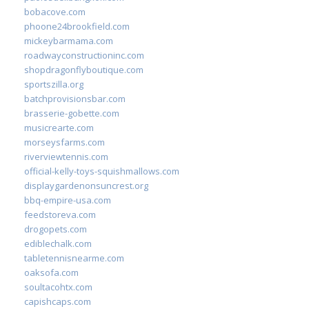
bobacove.com
phoone24brookfield.com
mickeybarmama.com
roadwayconstructioninc.com
shopdragonflyboutique.com
sportszilla.org
batchprovisionsbar.com
brasserie-gobette.com
musicrearte.com
morseysfarms.com
riverviewtennis.com
official-kelly-toys-squishmallows.com
displaygardenonsuncrest.org
bbq-empire-usa.com
feedstoreva.com
drogopets.com
ediblechalk.com
tabletennisnearme.com
oaksofa.com
soultacohtx.com
capishcaps.com