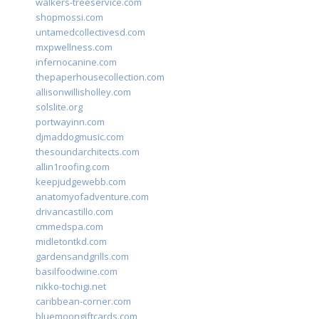
walkers-treeservice.com
shopmossi.com
untamedcollectivesd.com
mxpwellness.com
infernocanine.com
thepaperhousecollection.com
allisonwillisholley.com
solslite.org
portwayinn.com
djmaddogmusic.com
thesoundarchitects.com
allin1roofing.com
keepjudgewebb.com
anatomyofadventure.com
drivancastillo.com
cmmedspa.com
midletontkd.com
gardensandgrills.com
basilfoodwine.com
nikko-tochigi.net
caribbean-corner.com
bluemoongiftcards.com