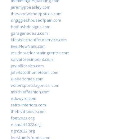
memmingerspainting.com
jeremypbeasley.com
thesandwichdepotcos.com
drgiggleshouseofpain.com
hotflashdesigns.com
garagenadeau.com
lifestylechauffeurservice.com
EverNewNails.com
insideoutdecoratingcentre.com
salvatoresinpoint.com
jovialfloralco.com
johnlscotthometeam.com
u-seehomes.com
watersportslagonissi.com
mischieffashion.com
eduwyre.com
retro-interiors.com
theblvd-boise.com
fpet2023.org
e-smart2022.org
ngrc2022.org
leesfamilyfoods.com