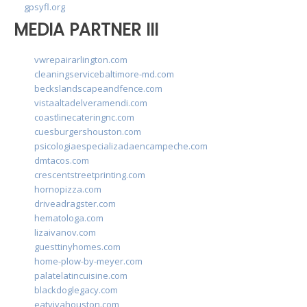
gpsyfl.org
MEDIA PARTNER III
vwrepairarlington.com
cleaningservicebaltimore-md.com
beckslandscapeandfence.com
vistaaltadelveramendi.com
coastlinecateringnc.com
cuesburgershouston.com
psicologiaespecializadaencampeche.com
dmtacos.com
crescentstreetprinting.com
hornopizza.com
driveadragster.com
hematologa.com
lizaivanov.com
guesttinyhomes.com
home-plow-by-meyer.com
palatelatincuisine.com
blackdoglegacy.com
eatvivahouston.com