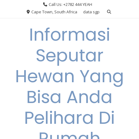
Skip
Call Us: +2782 444 YEAH
to
Cape Town, South Africa
data sgp
content
Informasi
Seputar
Hewan Yang
Bisa Anda
Pelihara Di
Rumah