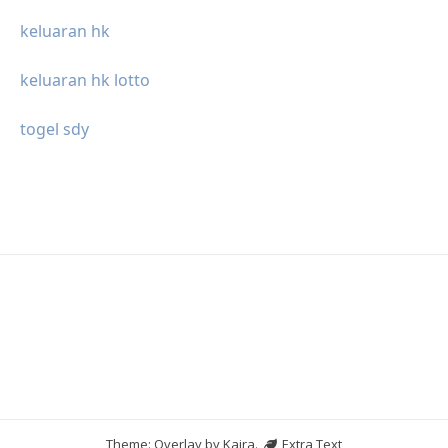
keluaran hk
keluaran hk lotto
togel sdy
Theme: Overlay by
Kaira
.
Extra Text