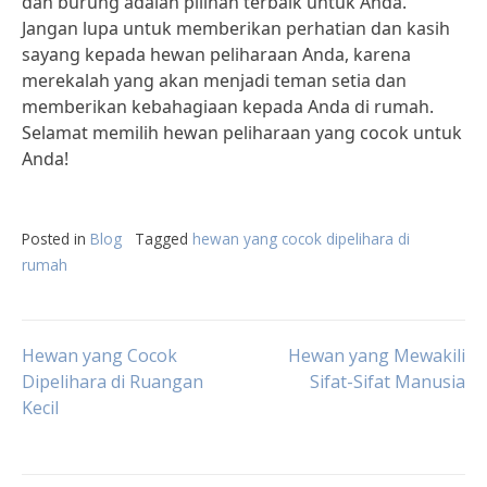
dan burung adalah pilihan terbaik untuk Anda.
Jangan lupa untuk memberikan perhatian dan kasih
sayang kepada hewan peliharaan Anda, karena
merekalah yang akan menjadi teman setia dan
memberikan kebahagiaan kepada Anda di rumah.
Selamat memilih hewan peliharaan yang cocok untuk
Anda!
Posted in
Blog
Tagged
hewan yang cocok dipelihara di
rumah
Post
Hewan yang Cocok
Hewan yang Mewakili
Dipelihara di Ruangan
Sifat-Sifat Manusia
Kecil
navigation