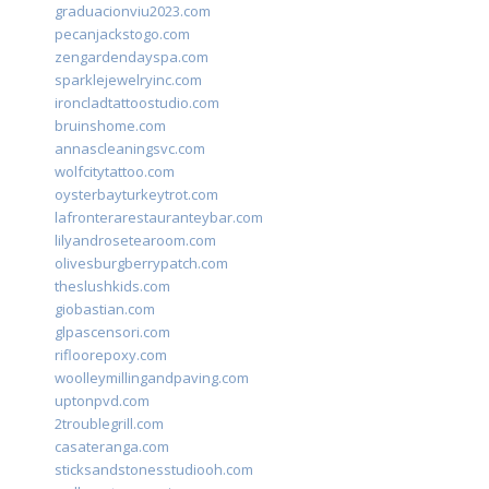
graduacionviu2023.com
pecanjackstogo.com
zengardendayspa.com
sparklejewelryinc.com
ironcladtattoostudio.com
bruinshome.com
annascleaningsvc.com
wolfcitytattoo.com
oysterbayturkeytrot.com
lafronterarestauranteybar.com
lilyandrosetearoom.com
olivesburgberrypatch.com
theslushkids.com
giobastian.com
glpascensori.com
rifloorepoxy.com
woolleymillingandpaving.com
uptonpvd.com
2troublegrill.com
casateranga.com
sticksandstonesstudiooh.com