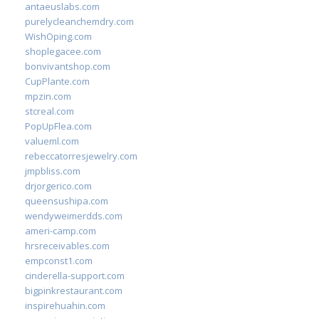
antaeuslabs.com
purelycleanchemdry.com
WishOping.com
shoplegacee.com
bonvivantshop.com
CupPlante.com
mpzin.com
stcreal.com
PopUpFlea.com
valueml.com
rebeccatorresjewelry.com
jmpbliss.com
drjorgerico.com
queensushipa.com
wendyweimerdds.com
ameri-camp.com
hrsreceivables.com
empconst1.com
cinderella-support.com
bigpinkrestaurant.com
inspirehuahin.com