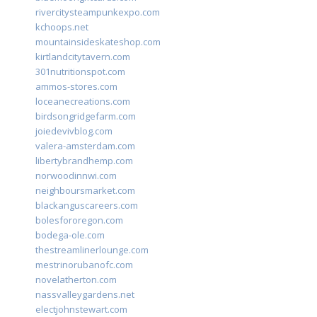
rivercitysteampunkexpo.com
kchoops.net
mountainsideskateshop.com
kirtlandcitytavern.com
301nutritionspot.com
ammos-stores.com
loceanecreations.com
birdsongridgefarm.com
joiedevivblog.com
valera-amsterdam.com
libertybrandhemp.com
norwoodinnwi.com
neighboursmarket.com
blackanguscareers.com
bolesfororegon.com
bodega-ole.com
thestreamlinerlounge.com
mestrinorubanofc.com
novelatherton.com
nassvalleygardens.net
electjohnstewart.com