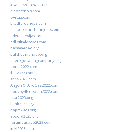
lewis-lewis-cpas.com
eleontennis.com
cyetus.com
bradfordshops.com
almadenranchsanjose.com
advocatevijay.com
adlibilimler2023.com
naswwebed.org
balithut-manado.org
alteregotradingcompany.org
aprce2022.com
ibie2022.com
sbcc-2022.com
AngolaOilAndGas2022.com
Convoy4Freedom2022.com
grur2023.org
hkhk2023.org
napm2023.org
apsdfd2023.org
forumausape2023.com
imkl2023.com