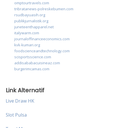
omptourtravels.com
tribratanews-polreskebumen.com
rsudbayuasih.org
publikjurnalistik.org
juneteenthapparel.net
italywarm.com
journaloffinanceeconomics.com
kvk-kumari.org
foodscienceandtechnology.com
scisportsscience.com
addisababacuisineaz.com
burgerimcamas.com
Link Alternatif
Live Draw HK
Slot Pulsa