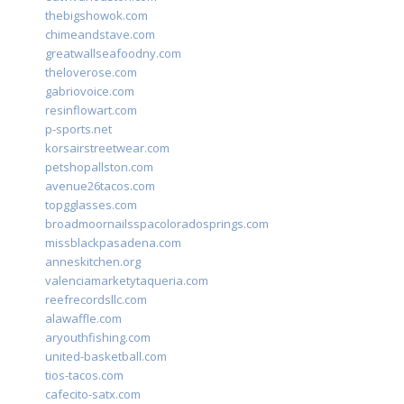
thebigshowok.com
chimeandstave.com
greatwallseafoodny.com
theloverose.com
gabriovoice.com
resinflowart.com
p-sports.net
korsairstreetwear.com
petshopallston.com
avenue26tacos.com
topgglasses.com
broadmoornailsspacoloradosprings.com
missblackpasadena.com
anneskitchen.org
valenciamarketytaqueria.com
reefrecordsllc.com
alawaffle.com
aryouthfishing.com
united-basketball.com
tios-tacos.com
cafecito-satx.com