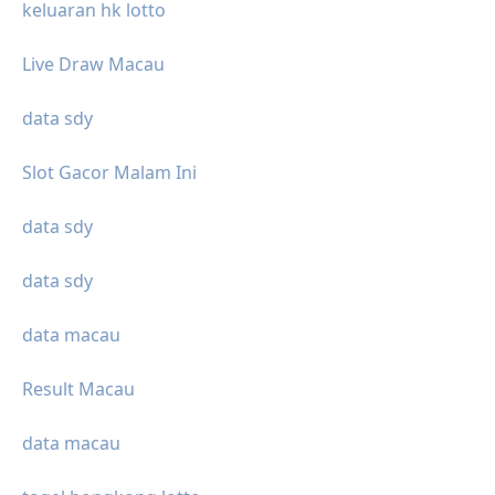
keluaran hk lotto
Live Draw Macau
data sdy
Slot Gacor Malam Ini
data sdy
data sdy
data macau
Result Macau
data macau