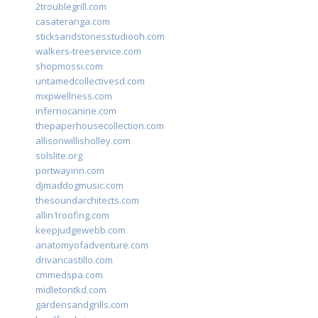
2troublegrill.com
casateranga.com
sticksandstonesstudiooh.com
walkers-treeservice.com
shopmossi.com
untamedcollectivesd.com
mxpwellness.com
infernocanine.com
thepaperhousecollection.com
allisonwillisholley.com
solslite.org
portwayinn.com
djmaddogmusic.com
thesoundarchitects.com
allin1roofing.com
keepjudgewebb.com
anatomyofadventure.com
drivancastillo.com
cmmedspa.com
midletontkd.com
gardensandgrills.com