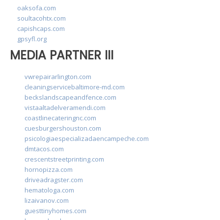
oaksofa.com
soultacohtx.com
capishcaps.com
gpsyfl.org
MEDIA PARTNER III
vwrepairarlington.com
cleaningservicebaltimore-md.com
beckslandscapeandfence.com
vistaaltadelveramendi.com
coastlinecateringnc.com
cuesburgershouston.com
psicologiaespecializadaencampeche.com
dmtacos.com
crescentstreetprinting.com
hornopizza.com
driveadragster.com
hematologa.com
lizaivanov.com
guesttinyhomes.com