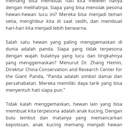
memang bisa membuat hati kita meleleh hanya
dengan melihatnya. Siapa yang bisa menolak pesona
hewan-hewan lucu ini? Mereka bisa menjadi teman
setia, menghibur kita di saat sedih, dan membuat
hari-hari kita menjadi lebih berwarna.
Salah satu hewan yang paling menggemaskan di
dunia adalah panda. Siapa yang tidak terpesona
dengan wajah bulatnya yang lucu dan tingkahnya
yang menggemaskan? Menurut Dr. Zhang Hemin,
Direktur China Conservation and Research Center for
the Giant Panda, “Panda adalah simbol damai dan
persahabatan. Mereka memiliki daya tarik yang bisa
menyentuh hati siapa pun.”
Tidak kalah menggemaskan, hewan lain yang bisa
membuat kita terpesona adalah anak kucing. Dengan
bulu lembut dan matanya yang memancarkan
kepolosan, anak kucing memang menjadi hewan