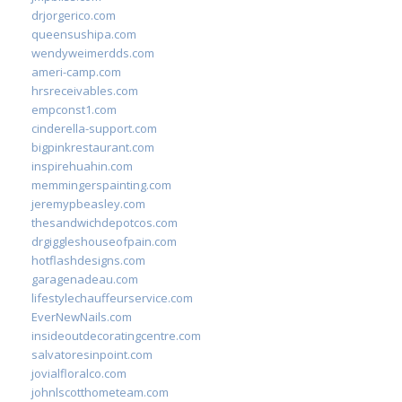
drjorgerico.com
queensushipa.com
wendyweimerdds.com
ameri-camp.com
hrsreceivables.com
empconst1.com
cinderella-support.com
bigpinkrestaurant.com
inspirehuahin.com
memmingerspainting.com
jeremypbeasley.com
thesandwichdepotcos.com
drgiggleshouseofpain.com
hotflashdesigns.com
garagenadeau.com
lifestylechauffeurservice.com
EverNewNails.com
insideoutdecoratingcentre.com
salvatoresinpoint.com
jovialfloralco.com
johnlscotthometeam.com