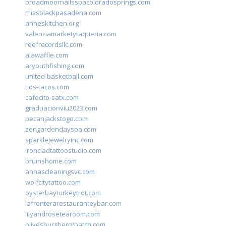
broadmoornailsspacoloradosprings.com
missblackpasadena.com
anneskitchen.org
valenciamarketytaqueria.com
reefrecordsllc.com
alawaffle.com
aryouthfishing.com
united-basketball.com
tios-tacos.com
cafecito-satx.com
graduacionviu2023.com
pecanjackstogo.com
zengardendayspa.com
sparklejewelryinc.com
ironcladtattoostudio.com
bruinshome.com
annascleaningsvc.com
wolfcitytattoo.com
oysterbayturkeytrot.com
lafronterarestauranteybar.com
lilyandrosetearoom.com
olivesburgberrypatch.com