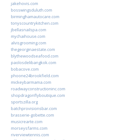
jakehovis.com
bosswingsduluth.com
birminghamautocare.com
tonyscountrykitchen.com
jbellasnailspa.com
mychaihouse.com
alvisgrooming.com
thegeorginaestate.com
blythewoodseafood.com
paolosdelibangkok.com
bobacove.com
phoone24brookfield.com
mickeybarmama.com
roadwayconstructioninc.com
shopdragonflyboutique.com
sportszilla.org
batchprovisionsbar.com
brasserie-gobette.com
musicrearte.com
morseysfarms.com
riverviewtennis.com