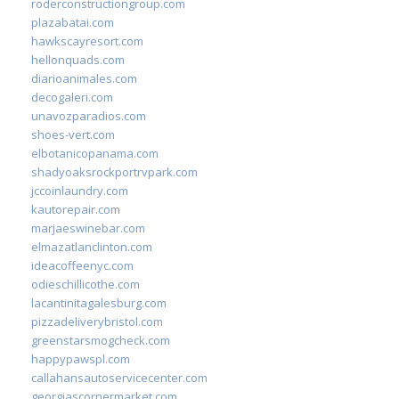
roderconstructiongroup.com
plazabatai.com
hawkscayresort.com
hellonquads.com
diarioanimales.com
decogaleri.com
unavozparadios.com
shoes-vert.com
elbotanicopanama.com
shadyoaksrockportrvpark.com
jccoinlaundry.com
kautorepair.com
marjaeswinebar.com
elmazatlanclinton.com
ideacoffeenyc.com
odieschillicothe.com
lacantinitagalesburg.com
pizzadeliverybristol.com
greenstarsmogcheck.com
happypawspl.com
callahansautoservicecenter.com
georgiascornermarket.com