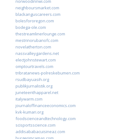
norwoodinnwi.com
neighboursmarket.com
blackanguscareers.com
bolesfororegon.com
bodega-ole.com
thestreamlinerlounge.com
mestrinorubanofc.com
novelatherton.com
nassvalleygardens.net
electjohnstewart.com
omptourtravels.com
tribratanews-polreskebumen.com
rsudbayuasih.org
publikjurnalistik.org
juneteenthapparel.net
italywarm.com
journaloffinanceeconomics.com
kvk-kumari.org
foodscienceandtechnology.com
scisportsscience.com
addisababacuisineaz.com
burgerimcamas.com