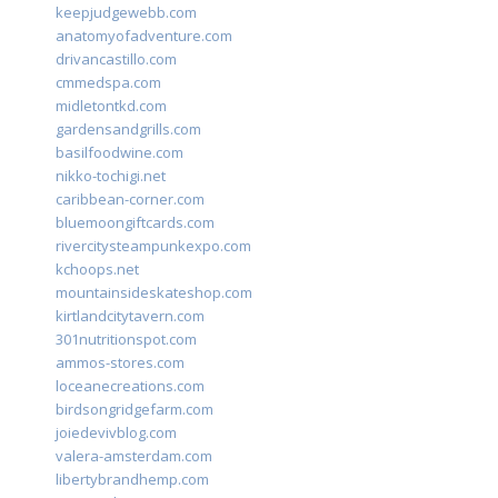
keepjudgewebb.com
anatomyofadventure.com
drivancastillo.com
cmmedspa.com
midletontkd.com
gardensandgrills.com
basilfoodwine.com
nikko-tochigi.net
caribbean-corner.com
bluemoongiftcards.com
rivercitysteampunkexpo.com
kchoops.net
mountainsideskateshop.com
kirtlandcitytavern.com
301nutritionspot.com
ammos-stores.com
loceanecreations.com
birdsongridgefarm.com
joiedevivblog.com
valera-amsterdam.com
libertybrandhemp.com