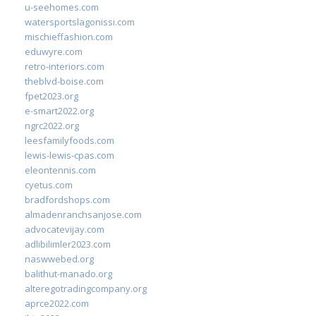
u-seehomes.com
watersportslagonissi.com
mischieffashion.com
eduwyre.com
retro-interiors.com
theblvd-boise.com
fpet2023.org
e-smart2022.org
ngrc2022.org
leesfamilyfoods.com
lewis-lewis-cpas.com
eleontennis.com
cyetus.com
bradfordshops.com
almadenranchsanjose.com
advocatevijay.com
adlibilimler2023.com
naswwebed.org
balithut-manado.org
alteregotradingcompany.org
aprce2022.com