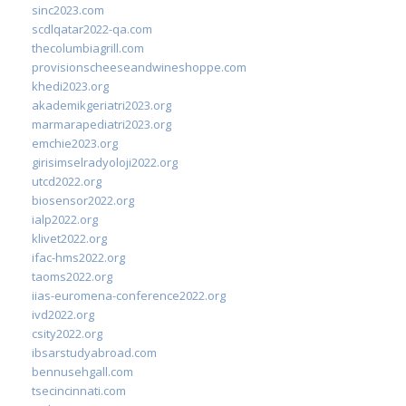
sinc2023.com
scdlqatar2022-qa.com
thecolumbiagrill.com
provisionscheeseandwineshoppe.com
khedi2023.org
akademikgeriatri2023.org
marmarapediatri2023.org
emchie2023.org
girisimselradyoloji2022.org
utcd2022.org
biosensor2022.org
ialp2022.org
klivet2022.org
ifac-hms2022.org
taoms2022.org
iias-euromena-conference2022.org
ivd2022.org
csity2022.org
ibsarstudyabroad.com
bennusehgall.com
tsecincinnati.com