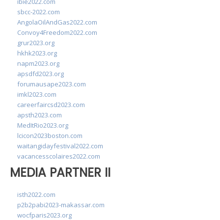
ibie2022.com
sbcc-2022.com
AngolaOilAndGas2022.com
Convoy4Freedom2022.com
grur2023.org
hkhk2023.org
napm2023.org
apsdfd2023.org
forumausape2023.com
imkl2023.com
careerfaircsd2023.com
apsth2023.com
MedItRio2023.org
lcicon2023boston.com
waitangidayfestival2022.com
vacancesscolaires2022.com
MEDIA PARTNER II
isth2022.com
p2b2pabi2023-makassar.com
wocfparis2023.org