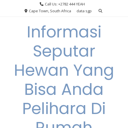
Skip
Call Us: +2782 444 YEAH
to
Cape Town, South Africa
data sgp
content
Informasi
Seputar
Hewan Yang
Bisa Anda
Pelihara Di
Rumah