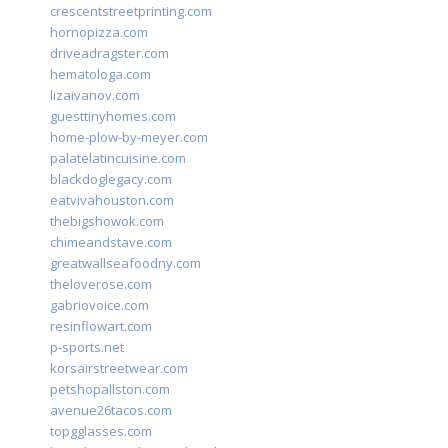
crescentstreetprinting.com
hornopizza.com
driveadragster.com
hematologa.com
lizaivanov.com
guesttinyhomes.com
home-plow-by-meyer.com
palatelatincuisine.com
blackdoglegacy.com
eatvivahouston.com
thebigshowok.com
chimeandstave.com
greatwallseafoodny.com
theloverose.com
gabriovoice.com
resinflowart.com
p-sports.net
korsairstreetwear.com
petshopallston.com
avenue26tacos.com
topgglasses.com