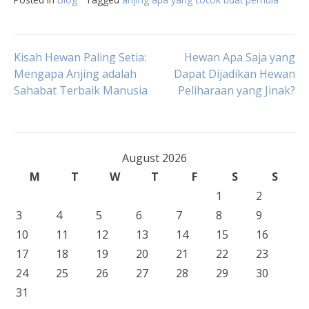
Post
Kisah Hewan Paling Setia:
Hewan Apa Saja yang
Mengapa Anjing adalah
Dapat Dijadikan Hewan
Sahabat Terbaik Manusia
Peliharaan yang Jinak?
navigation
August 2026
M
T
W
T
F
S
S
1
2
3
4
5
6
7
8
9
10
11
12
13
14
15
16
17
18
19
20
21
22
23
24
25
26
27
28
29
30
31