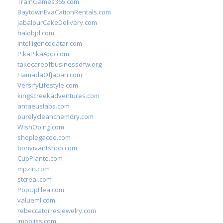
TrainGames365.com
BaytownEvaCationRentals.com
JabalpurCakeDelivery.com
halobjd.com
intelligenceqatar.com
PikaPikaApp.com
takecareofbusinessdfw.org
HamadaOfJapan.com
VersifyLifestyle.com
kingscreekadventures.com
antaeuslabs.com
purelycleanchemdry.com
WishOping.com
shoplegacee.com
bonvivantshop.com
CupPlante.com
mpzin.com
stcreal.com
PopUpFlea.com
valueml.com
rebeccatorresjewelry.com
jmpbliss.com