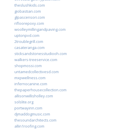
theslushkids.com
giobastian.com
glpascensori.com
rifloorepoxy.com
woolleymillingandpaving.com
uptonpvd.com
2troublegrill.com
casateranga.com
sticksandstonesstudiooh.com
walkers-treeservice.com
shopmossi.com
untamedcollectivesd.com
mxpwellness.com
infernocanine.com
thepaperhousecollection.com
allisonwillisholley.com
solslite.org
portwayinn.com
djmaddogmusic.com
thesoundarchitects.com
allin1roofing.com