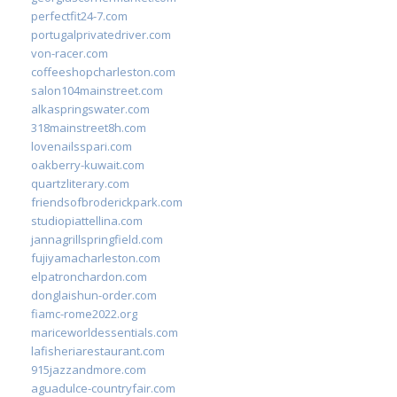
perfectfit24-7.com
portugalprivatedriver.com
von-racer.com
coffeeshopcharleston.com
salon104mainstreet.com
alkaspringswater.com
318mainstreet8h.com
lovenailsspari.com
oakberry-kuwait.com
quartzliterary.com
friendsofbroderickpark.com
studiopiattellina.com
jannagrillspringfield.com
fujiyamacharleston.com
elpatronchardon.com
donglaishun-order.com
fiamc-rome2022.org
mariceworldessentials.com
lafisheriarestaurant.com
915jazzandmore.com
aguadulce-countryfair.com