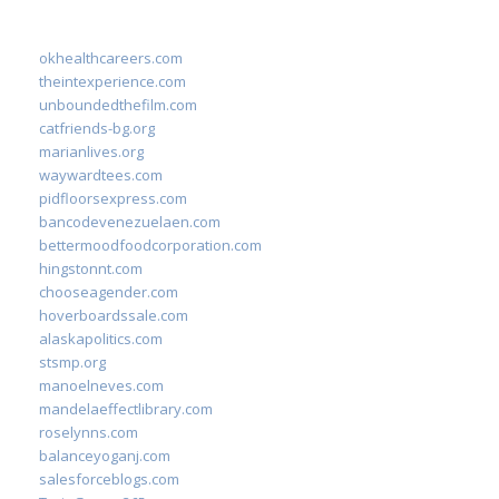
okhealthcareers.com
theintexperience.com
unboundedthefilm.com
catfriends-bg.org
marianlives.org
waywardtees.com
pidfloorsexpress.com
bancodevenezuelaen.com
bettermoodfoodcorporation.com
hingstonnt.com
chooseagender.com
hoverboardssale.com
alaskapolitics.com
stsmp.org
manoelneves.com
mandelaeffectlibrary.com
roselynns.com
balanceyoganj.com
salesforceblogs.com