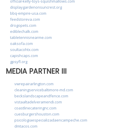
official-kelly-toys-squishmallows.com
displaygardenonsuncrest.org
bbq-empire-usa.com
feedstoreva.com
drogopets.com
ediblechalk.com
tabletennisnearme.com
oaksofa.com
soultacohtx.com
capishcaps.com
gpsyfl.org
MEDIA PARTNER III
vwrepairarlington.com
cleaningservicebaltimore-md.com
beckslandscapeandfence.com
vistaaltadelveramendi.com
coastlinecateringnc.com
cuesburgershouston.com
psicologiaespecializadaencampeche.com
dmtacos.com