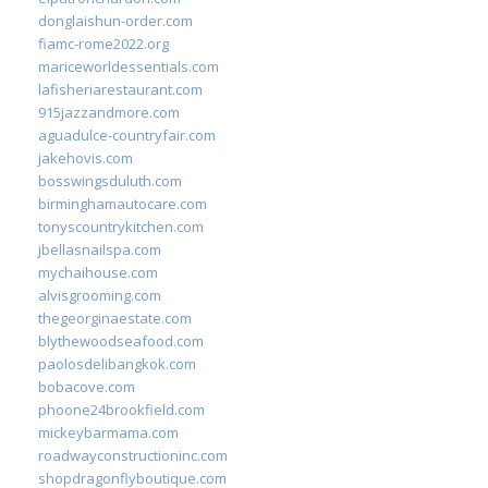
donglaishun-order.com
fiamc-rome2022.org
mariceworldessentials.com
lafisheriarestaurant.com
915jazzandmore.com
aguadulce-countryfair.com
jakehovis.com
bosswingsduluth.com
birminghamautocare.com
tonyscountrykitchen.com
jbellasnailspa.com
mychaihouse.com
alvisgrooming.com
thegeorginaestate.com
blythewoodseafood.com
paolosdelibangkok.com
bobacove.com
phoone24brookfield.com
mickeybarmama.com
roadwayconstructioninc.com
shopdragonflyboutique.com