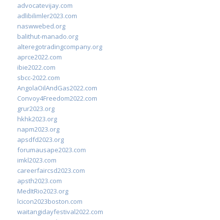
advocatevijay.com
adlibilimler2023.com
naswwebed.org
balithut-manado.org
alteregotradingcompany.org
aprce2022.com
ibie2022.com
sbcc-2022.com
AngolaOilAndGas2022.com
Convoy4Freedom2022.com
grur2023.org
hkhk2023.org
napm2023.org
apsdfd2023.org
forumausape2023.com
imkl2023.com
careerfaircsd2023.com
apsth2023.com
MedItRio2023.org
lcicon2023boston.com
waitangidayfestival2022.com