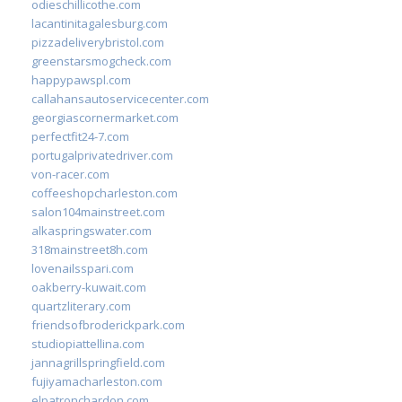
odieschillicothe.com
lacantinitagalesburg.com
pizzadeliverybristol.com
greenstarsmogcheck.com
happypawspl.com
callahansautoservicecenter.com
georgiascornermarket.com
perfectfit24-7.com
portugalprivatedriver.com
von-racer.com
coffeeshopcharleston.com
salon104mainstreet.com
alkaspringswater.com
318mainstreet8h.com
lovenailsspari.com
oakberry-kuwait.com
quartzliterary.com
friendsofbroderickpark.com
studiopiattellina.com
jannagrillspringfield.com
fujiyamacharleston.com
elpatronchardon.com