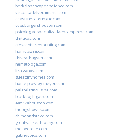
beckslandscapeandfence.com
vistaaltadelveramendi.com
coastlinecateringnc.com
cuesburgershouston.com
psicologiaespecializadaencampeche.com
dmtacos.com
crescentstreetprinting.com
hornopizza.com
driveadragster.com
hematologa.com
lizaivanov.com
guesttinyhomes.com
home-plow-by-meyer.com
palatelatincuisine.com
blackdoglegacy.com
eatvivahouston.com
thebigshowok.com
chimeandstave.com
greatwallseafoodny.com
theloverose.com
gabriovoice.com