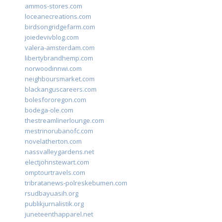
ammos-stores.com
loceanecreations.com
birdsongridgefarm.com
joiedevivblog.com
valera-amsterdam.com
libertybrandhemp.com
norwoodinnwi.com
neighboursmarket.com
blackanguscareers.com
bolesfororegon.com
bodega-ole.com
thestreamlinerlounge.com
mestrinorubanofc.com
novelatherton.com
nassvalleygardens.net
electjohnstewart.com
omptourtravels.com
tribratanews-polreskebumen.com
rsudbayuasih.org
publikjurnalistik.org
juneteenthapparel.net