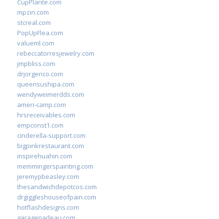
CupPlante.com
mpzin.com
stcreal.com
PopUpFlea.com
valueml.com
rebeccatorresjewelry.com
jmpbliss.com
drjorgerico.com
queensushipa.com
wendyweimerdds.com
ameri-camp.com
hrsreceivables.com
empconst1.com
cinderella-support.com
bigpinkrestaurant.com
inspirehuahin.com
memmingerspainting.com
jeremypbeasley.com
thesandwichdepotcos.com
drgiggleshouseofpain.com
hotflashdesigns.com
garagenadeau.com