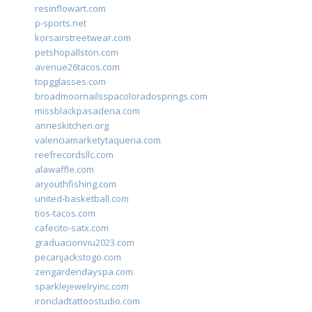
resinflowart.com
p-sports.net
korsairstreetwear.com
petshopallston.com
avenue26tacos.com
topgglasses.com
broadmoornailsspacoloradosprings.com
missblackpasadena.com
anneskitchen.org
valenciamarketytaqueria.com
reefrecordsllc.com
alawaffle.com
aryouthfishing.com
united-basketball.com
tios-tacos.com
cafecito-satx.com
graduacionviu2023.com
pecanjackstogo.com
zengardendayspa.com
sparklejewelryinc.com
ironcladtattoostudio.com