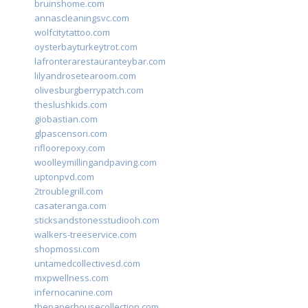
bruinshome.com
annascleaningsvc.com
wolfcitytattoo.com
oysterbayturkeytrot.com
lafronterarestauranteybar.com
lilyandrosetearoom.com
olivesburgberrypatch.com
theslushkids.com
giobastian.com
glpascensori.com
rifloorepoxy.com
woolleymillingandpaving.com
uptonpvd.com
2troublegrill.com
casateranga.com
sticksandstonesstudiooh.com
walkers-treeservice.com
shopmossi.com
untamedcollectivesd.com
mxpwellness.com
infernocanine.com
thepaperhousecollection.com