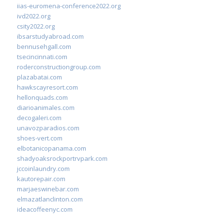
iias-euromena-conference2022.org
ivd2022.org
csity2022.org
ibsarstudyabroad.com
bennusehgall.com
tsecincinnati.com
roderconstructiongroup.com
plazabatai.com
hawkscayresort.com
hellonquads.com
diarioanimales.com
decogaleri.com
unavozparadios.com
shoes-vert.com
elbotanicopanama.com
shadyoaksrockportrvpark.com
jccoinlaundry.com
kautorepair.com
marjaeswinebar.com
elmazatlanclinton.com
ideacoffeenyc.com