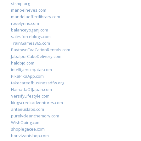
stsmp.org
manoelneves.com
mandelaeffectlibrary.com
roselynns.com
balanceyoganj.com
salesforceblogs.com
TrainGames365.com
BaytownEvaCationRentals.com
JabalpurCakeDelivery.com
halobjd.com
intelligenceqatar.com
PikaPikaApp.com
takecareofbusinessdfw.org
HamadaOfJapan.com
VersifyLifestyle.com
kingscreekadventures.com
antaeuslabs.com
purelycleanchemdry.com
WishOping.com
shoplegacee.com
bonvivantshop.com