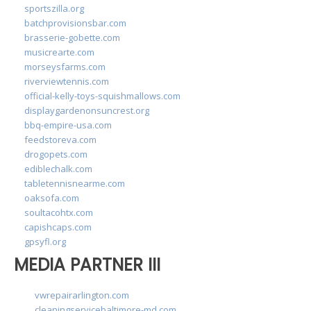
sportszilla.org
batchprovisionsbar.com
brasserie-gobette.com
musicrearte.com
morseysfarms.com
riverviewtennis.com
official-kelly-toys-squishmallows.com
displaygardenonsuncrest.org
bbq-empire-usa.com
feedstoreva.com
drogopets.com
ediblechalk.com
tabletennisnearme.com
oaksofa.com
soultacohtx.com
capishcaps.com
gpsyfl.org
MEDIA PARTNER III
vwrepairarlington.com
cleaningservicebaltimore-md.com