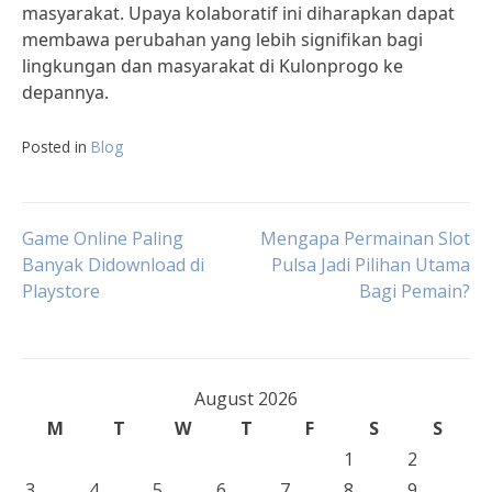
masyarakat. Upaya kolaboratif ini diharapkan dapat
membawa perubahan yang lebih signifikan bagi
lingkungan dan masyarakat di Kulonprogo ke
depannya.
Posted in
Blog
Post
Game Online Paling
Mengapa Permainan Slot
Banyak Didownload di
Pulsa Jadi Pilihan Utama
Playstore
Bagi Pemain?
navigation
August 2026
M
T
W
T
F
S
S
1
2
3
4
5
6
7
8
9