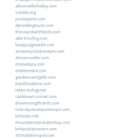
allisonwillisholley.com
solslite.org
portwayinn.com
djmaddogmusic.com
thesoundarchitects.com
allin1roofing.com
keepjudgewebb.com
anatomyofadventure.com
drivancastillo.com
cmmedspa.com
midletontkd.com
gardensandgrills.com
basilfoodwine.com
nikko-tochigi.net
caribbean-corner.com
bluemoongiftcards.com
rivercitysteampunkexpo.com
kchoops.net
mountainsideskateshop.com
kirtlandcitytavern.com
301nutritionspot.com