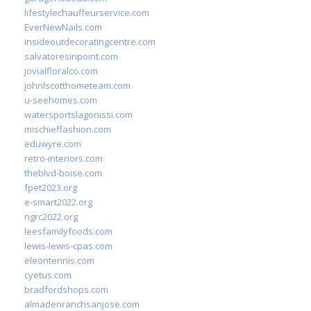
lifestylechauffeurservice.com
EverNewNails.com
insideoutdecoratingcentre.com
salvatoresinpoint.com
jovialfloralco.com
johnlscotthometeam.com
u-seehomes.com
watersportslagonissi.com
mischieffashion.com
eduwyre.com
retro-interiors.com
theblvd-boise.com
fpet2023.org
e-smart2022.org
ngrc2022.org
leesfamilyfoods.com
lewis-lewis-cpas.com
eleontennis.com
cyetus.com
bradfordshops.com
almadenranchsanjose.com