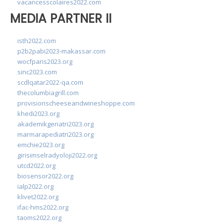
vacancesscolaires2022.com
MEDIA PARTNER II
isth2022.com
p2b2pabi2023-makassar.com
wocfparis2023.org
sinc2023.com
scdlqatar2022-qa.com
thecolumbiagrill.com
provisionscheeseandwineshoppe.com
khedi2023.org
akademikgeriatri2023.org
marmarapediatri2023.org
emchie2023.org
girisimselradyoloji2022.org
utcd2022.org
biosensor2022.org
ialp2022.org
klivet2022.org
ifac-hms2022.org
taoms2022.org