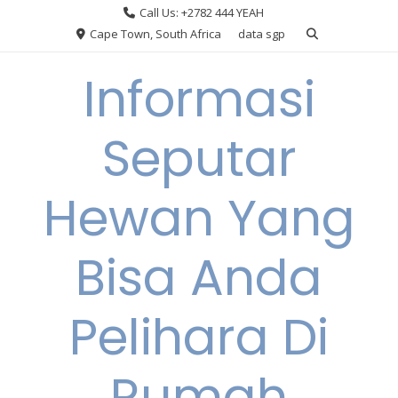
Skip
Call Us: +2782 444 YEAH
to
Cape Town, South Africa
data sgp
content
Informasi
Seputar
Hewan Yang
Bisa Anda
Pelihara Di
Rumah