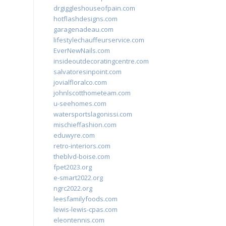
drgiggleshouseofpain.com
hotflashdesigns.com
garagenadeau.com
lifestylechauffeurservice.com
EverNewNails.com
insideoutdecoratingcentre.com
salvatoresinpoint.com
jovialfloralco.com
johnlscotthometeam.com
u-seehomes.com
watersportslagonissi.com
mischieffashion.com
eduwyre.com
retro-interiors.com
theblvd-boise.com
fpet2023.org
e-smart2022.org
ngrc2022.org
leesfamilyfoods.com
lewis-lewis-cpas.com
eleontennis.com