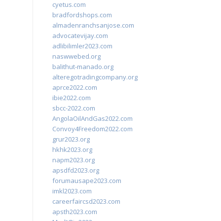
cyetus.com
bradfordshops.com
almadenranchsanjose.com
advocatevijay.com
adlibilimler2023.com
naswwebed.org
balithut-manado.org
alteregotradingcompany.org
aprce2022.com
ibie2022.com
sbcc-2022.com
AngolaOilAndGas2022.com
Convoy4Freedom2022.com
grur2023.org
hkhk2023.org
napm2023.org
apsdfd2023.org
forumausape2023.com
imkl2023.com
careerfaircsd2023.com
apsth2023.com