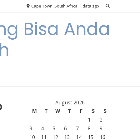
Cape Town, South Africa
data sgp
ng Bisa Anda
h
p
August 2026
M
T
W
T
F
S
S
1
2
3
4
5
6
7
8
9
10
11
12
13
14
15
16