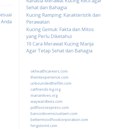
Rahasia Merawat Kucing Kecil agar
Sehat dan Bahagia
Sesuai
Kucing Ramping: Karakteristik dan
 Anda
Perawatan
Kucing Gemuk: Fakta dan Mitos
yang Perlu Diketahui
10 Cara Merawat Kucing Manja
Agar Tetap Sehat dan Bahagia
okhealthcareers.com
theintexperience.com
unboundedthefilm.com
catfriends-bg.org
marianlives.org
waywardtees.com
pidfloorsexpress.com
bancodevenezuelaen.com
bettermoodfoodcorporation.com
hingstonnt.com