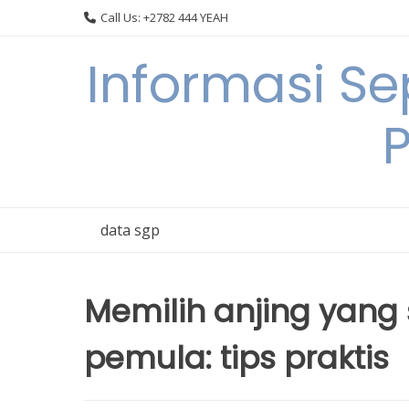
Skip
Call Us: +2782 444 YEAH
to
content
Informasi S
data sgp
Memilih anjing yang
pemula: tips praktis