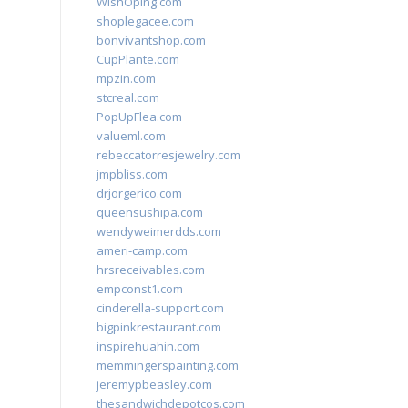
WishOping.com
shoplegacee.com
bonvivantshop.com
CupPlante.com
mpzin.com
stcreal.com
PopUpFlea.com
valueml.com
rebeccatorresjewelry.com
jmpbliss.com
drjorgerico.com
queensushipa.com
wendyweimerdds.com
ameri-camp.com
hrsreceivables.com
empconst1.com
cinderella-support.com
bigpinkrestaurant.com
inspirehuahin.com
memmingerspainting.com
jeremypbeasley.com
thesandwichdepotcos.com