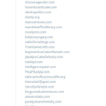
chooseagender.com
hoverboardssale.com
alaskapolitics.com
stsmp.org
manoelneves.com
mandelaeffectlibrary.com
roselynns.com
balanceyoganj.com
salesforceblogs.com
TrainGames365.com
BaytownEvaCationRentals.com
JabalpurCakeDelivery.com
halobjd.com
intelligenceqatar.com
PikaPikaApp.com
takecareofbusinessdfw.org
HamadaOfJapan.com
VersifyLifestyle.com
kingscreekadventures.com
antaeuslabs.com
purelycleanchemdry.com