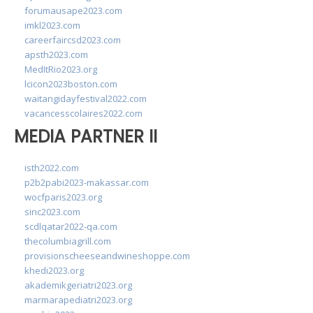
forumausape2023.com
imkl2023.com
careerfaircsd2023.com
apsth2023.com
MedItRio2023.org
lcicon2023boston.com
waitangidayfestival2022.com
vacancesscolaires2022.com
MEDIA PARTNER II
isth2022.com
p2b2pabi2023-makassar.com
wocfparis2023.org
sinc2023.com
scdlqatar2022-qa.com
thecolumbiagrill.com
provisionscheeseandwineshoppe.com
khedi2023.org
akademikgeriatri2023.org
marmarapediatri2023.org