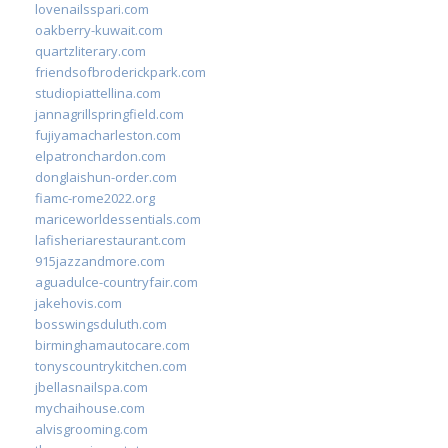
lovenailsspari.com
oakberry-kuwait.com
quartzliterary.com
friendsofbroderickpark.com
studiopiattellina.com
jannagrillspringfield.com
fujiyamacharleston.com
elpatronchardon.com
donglaishun-order.com
fiamc-rome2022.org
mariceworldessentials.com
lafisheriarestaurant.com
915jazzandmore.com
aguadulce-countryfair.com
jakehovis.com
bosswingsduluth.com
birminghamautocare.com
tonyscountrykitchen.com
jbellasnailspa.com
mychaihouse.com
alvisgrooming.com