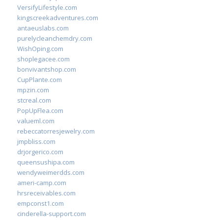
VersifyLifestyle.com
kingscreekadventures.com
antaeuslabs.com
purelycleanchemdry.com
WishOping.com
shoplegacee.com
bonvivantshop.com
CupPlante.com
mpzin.com
stcreal.com
PopUpFlea.com
valueml.com
rebeccatorresjewelry.com
jmpbliss.com
drjorgerico.com
queensushipa.com
wendyweimerdds.com
ameri-camp.com
hrsreceivables.com
empconst1.com
cinderella-support.com