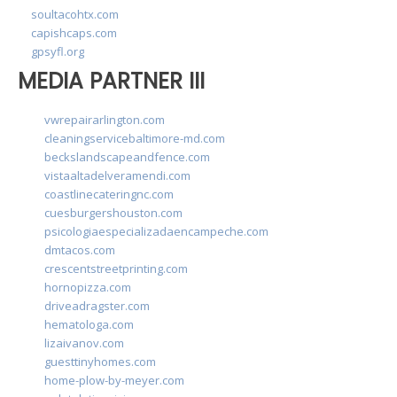
soultacohtx.com
capishcaps.com
gpsyfl.org
MEDIA PARTNER III
vwrepairarlington.com
cleaningservicebaltimore-md.com
beckslandscapeandfence.com
vistaaltadelveramendi.com
coastlinecateringnc.com
cuesburgershouston.com
psicologiaespecializadaencampeche.com
dmtacos.com
crescentstreetprinting.com
hornopizza.com
driveadragster.com
hematologa.com
lizaivanov.com
guesttinyhomes.com
home-plow-by-meyer.com