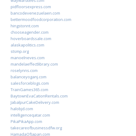
waywardtees.com
pidfloorsexpress.com
bancodevenezuelaen.com
bettermoodfoodcorporation.com
hingstonnt.com
chooseagender.com
hoverboardssale.com
alaskapolitics.com
stsmp.org
manoelneves.com
mandelaeffectlibrary.com
roselynns.com
balanceyoganj.com
salesforceblogs.com
TrainGames365.com
BaytownEvaCationRentals.com
JabalpurCakeDelivery.com
halobjd.com
intelligenceqatar.com
PikaPikaApp.com
takecareofbusinessdfw.org
HamadaOfJapan.com