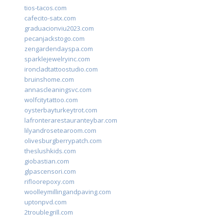
tios-tacos.com
cafecito-satx.com
graduacionviu2023.com
pecanjackstogo.com
zengardendayspa.com
sparklejewelryinc.com
ironcladtattoostudio.com
bruinshome.com
annascleaningsvc.com
wolfcitytattoo.com
oysterbayturkeytrot.com
lafronterarestauranteybar.com
lilyandrosetearoom.com
olivesburgberrypatch.com
theslushkids.com
giobastian.com
glpascensori.com
rifloorepoxy.com
woolleymillingandpaving.com
uptonpvd.com
2troublegrill.com