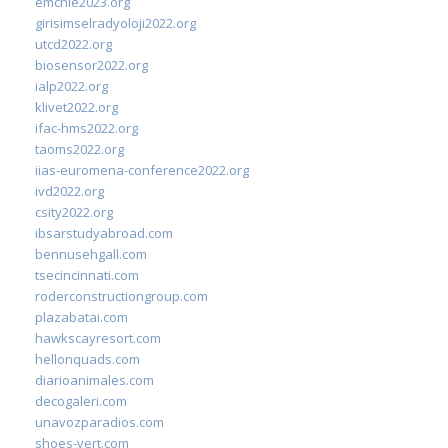
emchie2023.org
girisimselradyoloji2022.org
utcd2022.org
biosensor2022.org
ialp2022.org
klivet2022.org
ifac-hms2022.org
taoms2022.org
iias-euromena-conference2022.org
ivd2022.org
csity2022.org
ibsarstudyabroad.com
bennusehgall.com
tsecincinnati.com
roderconstructiongroup.com
plazabatai.com
hawkscayresort.com
hellonquads.com
diarioanimales.com
decogaleri.com
unavozparadios.com
shoes-vert.com