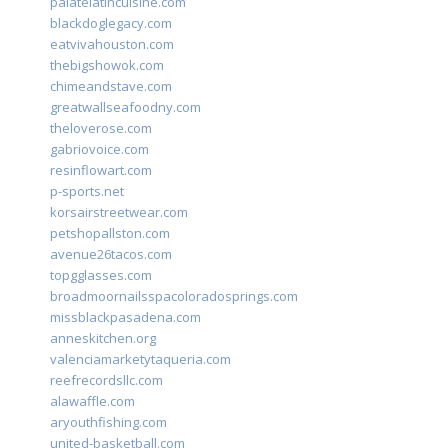
palatelatincuisine.com
blackdoglegacy.com
eatvivahouston.com
thebigshowok.com
chimeandstave.com
greatwallseafoodny.com
theloverose.com
gabriovoice.com
resinflowart.com
p-sports.net
korsairstreetwear.com
petshopallston.com
avenue26tacos.com
topgglasses.com
broadmoornailsspacoloradosprings.com
missblackpasadena.com
anneskitchen.org
valenciamarketytaqueria.com
reefrecordsllc.com
alawaffle.com
aryouthfishing.com
united-basketball.com