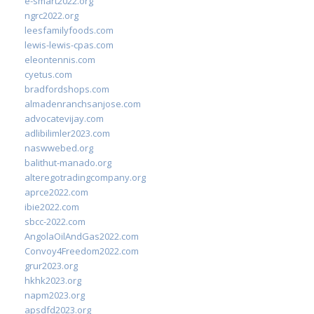
e-smart2022.org
ngrc2022.org
leesfamilyfoods.com
lewis-lewis-cpas.com
eleontennis.com
cyetus.com
bradfordshops.com
almadenranchsanjose.com
advocatevijay.com
adlibilimler2023.com
naswwebed.org
balithut-manado.org
alteregotradingcompany.org
aprce2022.com
ibie2022.com
sbcc-2022.com
AngolaOilAndGas2022.com
Convoy4Freedom2022.com
grur2023.org
hkhk2023.org
napm2023.org
apsdfd2023.org