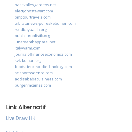
nassvalleygardens.net
electjohnstewart.com
omptourtravels.com
tribratanews-polreskebumen.com
rsudbayuasih.org
publikjurnalistik.org
juneteenthapparel.net
italywarm.com
journaloffinanceeconomics.com
kvk-kumari.org
foodscienceandtechnology.com
scisportsscience.com
addisababacuisineaz.com
burgerimcamas.com
Link Alternatif
Live Draw HK