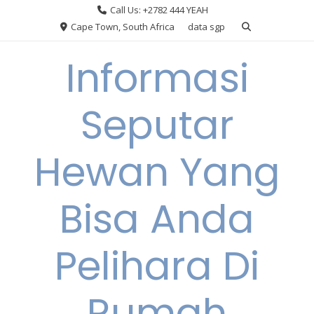
Skip
Call Us: +2782 444 YEAH
to
Cape Town, South Africa
data sgp
content
Informasi
Seputar
Hewan Yang
Bisa Anda
Pelihara Di
Rumah