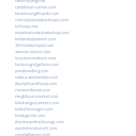
nikko-tochigi.net
caribbean-corner.com
bluemoongiftcards.com
rivercitysteampunkexpo.com
kchoops.net
mountainsideskateshop.com
kirtlandcitytavern.com
301nutritionspot.com
ammos-stores.com
loceanecreations.com
birdsongridgefarm.com
joiedevivblog.com
valera-amsterdam.com
libertybrandhemp.com
norwoodinnwi.com
neighboursmarket.com
blackanguscareers.com
bolesfororegon.com
bodega-ole.com
thestreamlinerlounge.com
mestrinorubanofc.com
novelatherton.com