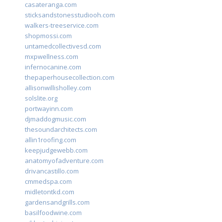
casateranga.com
sticksandstonesstudiooh.com
walkers-treeservice.com
shopmossi.com
untamedcollectivesd.com
mxpwellness.com
infernocanine.com
thepaperhousecollection.com
allisonwillisholley.com
solslite.org
portwayinn.com
djmaddogmusic.com
thesoundarchitects.com
allin1roofing.com
keepjudgewebb.com
anatomyofadventure.com
drivancastillo.com
cmmedspa.com
midletontkd.com
gardensandgrills.com
basilfoodwine.com