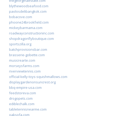
thegeorginaestate.com
blythewoodseafood.com
paolosdelibangkok.com
bobacove.com
phoone24brookfield.com
mickeybarmama.com
roadwayconstructioninc.com
shopdragonflyboutique.com
sportszilla.org
batchprovisionsbar.com
brasserie-gobette.com
musicrearte.com
morseysfarms.com
riverviewtennis.com
official-kelly-toys-squishmallows.com
displaygardenonsuncrest.org
bbq-empire-usa.com
feedstoreva.com
drogopets.com
ediblechalk.com
tabletennisnearme.com
oaksofa.com