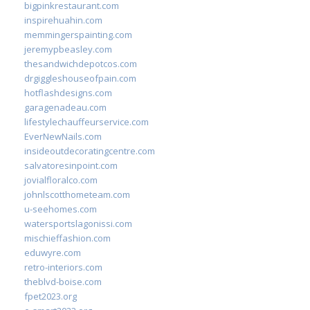
bigpinkrestaurant.com
inspirehuahin.com
memmingerspainting.com
jeremypbeasley.com
thesandwichdepotcos.com
drgiggleshouseofpain.com
hotflashdesigns.com
garagenadeau.com
lifestylechauffeurservice.com
EverNewNails.com
insideoutdecoratingcentre.com
salvatoresinpoint.com
jovialfloralco.com
johnlscotthometeam.com
u-seehomes.com
watersportslagonissi.com
mischieffashion.com
eduwyre.com
retro-interiors.com
theblvd-boise.com
fpet2023.org