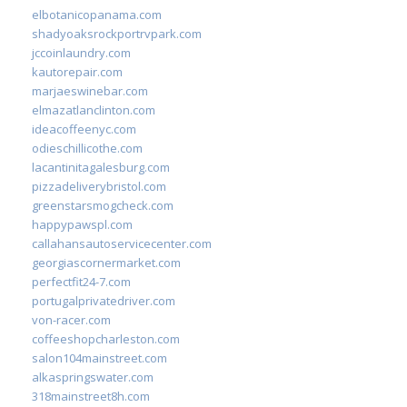
elbotanicopanama.com
shadyoaksrockportrvpark.com
jccoinlaundry.com
kautorepair.com
marjaeswinebar.com
elmazatlanclinton.com
ideacoffeenyc.com
odieschillicothe.com
lacantinitagalesburg.com
pizzadeliverybristol.com
greenstarsmogcheck.com
happypawspl.com
callahansautoservicecenter.com
georgiascornermarket.com
perfectfit24-7.com
portugalprivatedriver.com
von-racer.com
coffeeshopcharleston.com
salon104mainstreet.com
alkaspringswater.com
318mainstreet8h.com