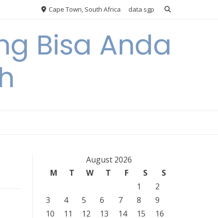
Cape Town, South Africa
data sgp
ng Bisa Anda
h
August 2026
M
T
W
T
F
S
S
1
2
3
4
5
6
7
8
9
10
11
12
13
14
15
16