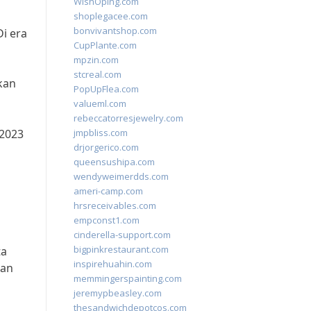
WishOping.com
shoplegacee.com
bonvivantshop.com
i era
CupPlante.com
mpzin.com
stcreal.com
kan
PopUpFlea.com
valueml.com
rebeccatorresjewelry.com
 2023
jmpbliss.com
drjorgerico.com
queensushipa.com
wendyweimerdds.com
ameri-camp.com
hrsreceivables.com
empconst1.com
cinderella-support.com
bigpinkrestaurant.com
ta
inspirehuahin.com
pan
memmingerspainting.com
jeremypbeasley.com
thesandwichdepotcos.com