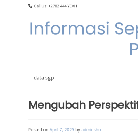
Skip
Call Us: +2782 444 YEAH
to
content
Informasi S
data sgp
Mengubah Perspektif
Posted on
April 7, 2025
by
adminsho