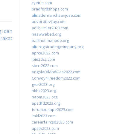
cyetus.com
bradfordshops.com
almadenranchsanjose.com
advocatevijay.com
adlibilimler2023.com
gi dan
naswwebed.org
rakat
balithut-manado.org
alteregotradingcompany.org
aprce2022.com
ibie2022.com
sbcc-2022.com
AngolaOilAndGas2022.com
Convoy4Freedom2022.com
grur2023.org
hkhk2023.org
napm2023.org
apsdfd2023.org
forumausape2023.com
imkl2023.com
careerfaircsd2023.com
apsth2023.com