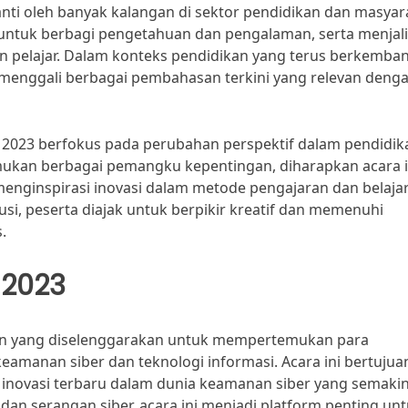
nti oleh banyak kalangan di sektor pendidikan dan masyar
untuk berbagi pengetahuan dan pengalaman, serta menjal
an pelajar. Dalam konteks pendidikan yang terus berkemba
enggali berbagai pembahasan terkini yang relevan deng
C 2023 berfokus pada perubahan perspektif dalam pendidik
kan berbagai pemangku kepentingan, diharapkan acara i
menginspirasi inovasi dalam metode pengajaran dan belajar
usi, peserta diajak untuk berpikir kreatif dan memenuhi
.
 2023
n yang diselenggarakan untuk mempertemukan para
 keamanan siber dan teknologi informasi. Acara ini bertujua
inovasi terbaru dalam dunia keamanan siber yang semaki
 serangan siber, acara ini menjadi platform penting un