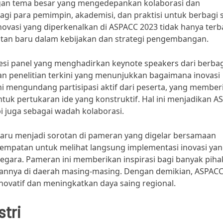
Dengan tema besar yang mengedepankan kolaborasi dan
agi para pemimpin, akademisi, dan praktisi untuk berbagi s
novasi yang diperkenalkan di ASPACC 2023 tidak hanya terb
atan baru dalam kebijakan dan strategi pengembangan.
sesi panel yang menghadirkan keynote speakers dari berba
n penelitian terkini yang menunjukkan bagaimana inovasi
ni mengundang partisipasi aktif dari peserta, yang member
uk pertukaran ide yang konstruktif. Hal ini menjadikan A
pi juga sebagai wadah kolaborasi.
 baru menjadi sorotan di pameran yang digelar bersamaan
sempatan untuk melihat langsung implementasi inovasi ya
negara. Pameran ini memberikan inspirasi bagi banyak piha
annya di daerah masing-masing. Dengan demikian, ASPACC
ovatif dan meningkatkan daya saing regional.
tri