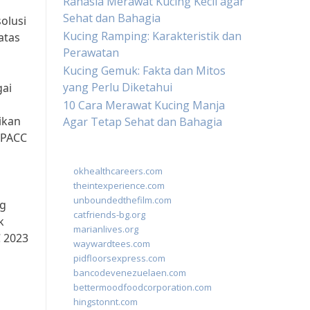
Rahasia Merawat Kucing Kecil agar
Sehat dan Bahagia
olusi
Kucing Ramping: Karakteristik dan
atas
Perawatan
Kucing Gemuk: Fakta dan Mitos
yang Perlu Diketahui
gai
10 Cara Merawat Kucing Manja
ikan
Agar Tetap Sehat dan Bahagia
SPACC
okhealthcareers.com
theintexperience.com
unboundedthefilm.com
ng
catfriends-bg.org
k
marianlives.org
 2023
waywardtees.com
pidfloorsexpress.com
bancodevenezuelaen.com
bettermoodfoodcorporation.com
hingstonnt.com