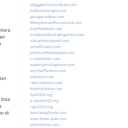
drgiggleshouseofpain.com
hotflashdesigns.com
garagenadeau.com
lifestylechauffeurservice.com
EverNewNails.com
ntara
insideoutdecoratingcentre.com
san
salvatoresinpoint.com
a
jovialfloralco.com
johnlscotthometeam.com
u-seehomes.com
m
watersportslagonissi.com
mischieffashion.com
eduwyre.com
dan
retro-interiors.com
theblvd-boise.com
fpet2023.org
 bisa
e-smart2022.org
a
ngrc2022.org
n di
leesfamilyfoods.com
lewis-lewis-cpas.com
eleontennis.com