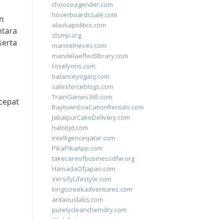
chooseagender.com
hoverboardssale.com
n
alaskapolitics.com
ntara
stsmp.org
serta
manoelneves.com
mandelaeffectlibrary.com
roselynns.com
balanceyoganj.com
salesforceblogs.com
TrainGames365.com
cepat
BaytownEvaCationRentals.com
JabalpurCakeDelivery.com
halobjd.com
intelligenceqatar.com
PikaPikaApp.com
takecareofbusinessdfw.org
HamadaOfJapan.com
VersifyLifestyle.com
kingscreekadventures.com
antaeuslabs.com
purelycleanchemdry.com