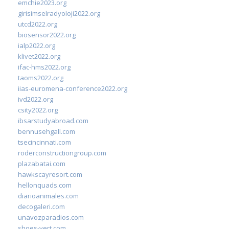
emchie2023.org
girisimselradyoloji2022.org
utcd2022.org
biosensor2022.org
ialp2022.org
klivet2022.org
ifac-hms2022.org
taoms2022.org
iias-euromena-conference2022.org
ivd2022.org
csity2022.org
ibsarstudyabroad.com
bennusehgall.com
tsecincinnati.com
roderconstructiongroup.com
plazabatai.com
hawkscayresort.com
hellonquads.com
diarioanimales.com
decogaleri.com
unavozparadios.com
shoes-vert.com