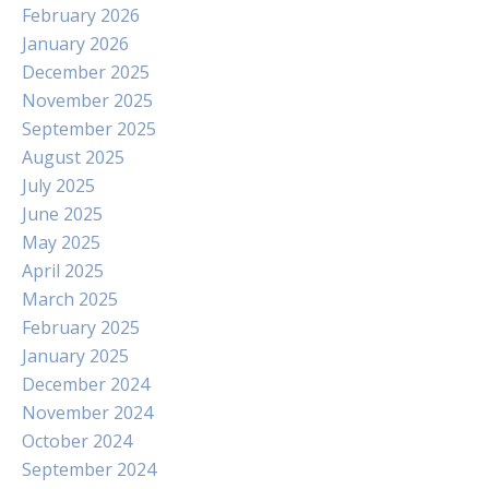
February 2026
January 2026
December 2025
November 2025
September 2025
August 2025
July 2025
June 2025
May 2025
April 2025
March 2025
February 2025
January 2025
December 2024
November 2024
October 2024
September 2024