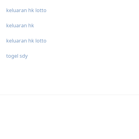
keluaran hk lotto
keluaran hk
keluaran hk lotto
togel sdy