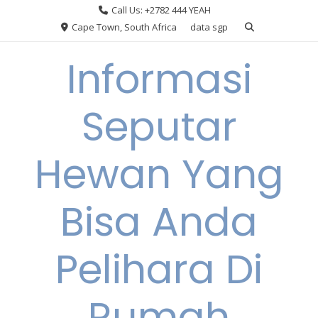
Skip
Call Us: +2782 444 YEAH
to
Cape Town, South Africa
data sgp
content
Informasi
Seputar
Hewan Yang
Bisa Anda
Pelihara Di
Rumah