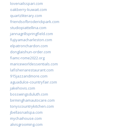
lovenailsspari.com
oakberry-kuwait.com
quartzliterary.com
friendsofbroderickpark.com
studiopiattellina.com
jannagrillspringfield.com
fujiyamacharleston.com
elpatronchardon.com
donglaishun-order.com
fiamc-rome2022.org
mariceworldessentials.com
lafisheriarestaurant.com
915jazzandmore.com
aguadulce-countryfair.com
jakehovis.com
bosswingsduluth.com
birminghamautocare.com
tonyscountrykitchen.com
jbellasnailspa.com
mychaihouse.com
alvisgrooming.com