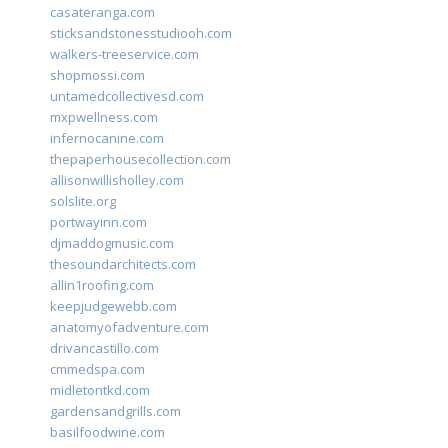
casateranga.com
sticksandstonesstudiooh.com
walkers-treeservice.com
shopmossi.com
untamedcollectivesd.com
mxpwellness.com
infernocanine.com
thepaperhousecollection.com
allisonwillisholley.com
solslite.org
portwayinn.com
djmaddogmusic.com
thesoundarchitects.com
allin1roofing.com
keepjudgewebb.com
anatomyofadventure.com
drivancastillo.com
cmmedspa.com
midletontkd.com
gardensandgrills.com
basilfoodwine.com