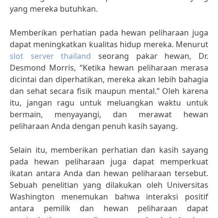
yang mereka butuhkan.
Memberikan perhatian pada hewan peliharaan juga
dapat meningkatkan kualitas hidup mereka. Menurut
slot server thailand
seorang pakar hewan, Dr.
Desmond Morris, “Ketika hewan peliharaan merasa
dicintai dan diperhatikan, mereka akan lebih bahagia
dan sehat secara fisik maupun mental.” Oleh karena
itu, jangan ragu untuk meluangkan waktu untuk
bermain, menyayangi, dan merawat hewan
peliharaan Anda dengan penuh kasih sayang.
Selain itu, memberikan perhatian dan kasih sayang
pada hewan peliharaan juga dapat memperkuat
ikatan antara Anda dan hewan peliharaan tersebut.
Sebuah penelitian yang dilakukan oleh Universitas
Washington menemukan bahwa interaksi positif
antara pemilik dan hewan peliharaan dapat