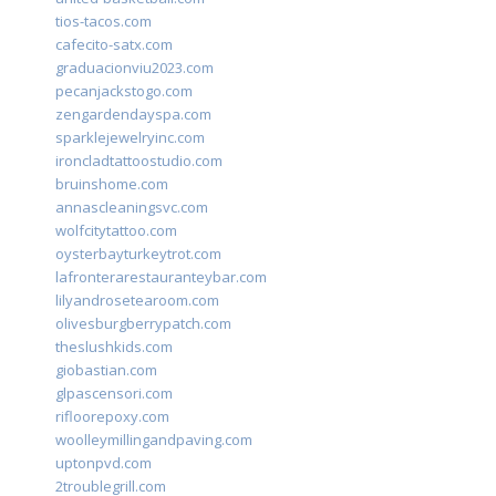
tios-tacos.com
cafecito-satx.com
graduacionviu2023.com
pecanjackstogo.com
zengardendayspa.com
sparklejewelryinc.com
ironcladtattoostudio.com
bruinshome.com
annascleaningsvc.com
wolfcitytattoo.com
oysterbayturkeytrot.com
lafronterarestauranteybar.com
lilyandrosetearoom.com
olivesburgberrypatch.com
theslushkids.com
giobastian.com
glpascensori.com
rifloorepoxy.com
woolleymillingandpaving.com
uptonpvd.com
2troublegrill.com