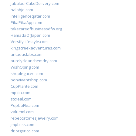
JabalpurCakeDelivery.com
halobjd.com
intelligenceqatar.com
PikaPikaApp.com
takecareofbusinessdfw.org
HamadaOfJapan.com
VersifyLifestyle.com
kingscreekadventures.com
antaeuslabs.com
purelycleanchemdry.com
WishOping.com
shoplegacee.com
bonvivantshop.com
CupPlante.com
mpzin.com
stcreal.com
PopUpFlea.com
valueml.com
rebeccatorresjewelry.com
jmpbliss.com
drjorgerico.com