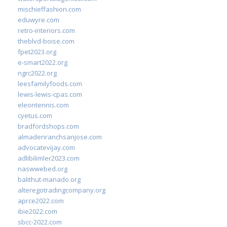
mischieffashion.com
eduwyre.com
retro-interiors.com
theblvd-boise.com
fpet2023.org
e-smart2022.org
ngrc2022.org
leesfamilyfoods.com
lewis-lewis-cpas.com
eleontennis.com
cyetus.com
bradfordshops.com
almadenranchsanjose.com
advocatevijay.com
adlibilimler2023.com
naswwebed.org
balithut-manado.org
alteregotradingcompany.org
aprce2022.com
ibie2022.com
sbcc-2022.com