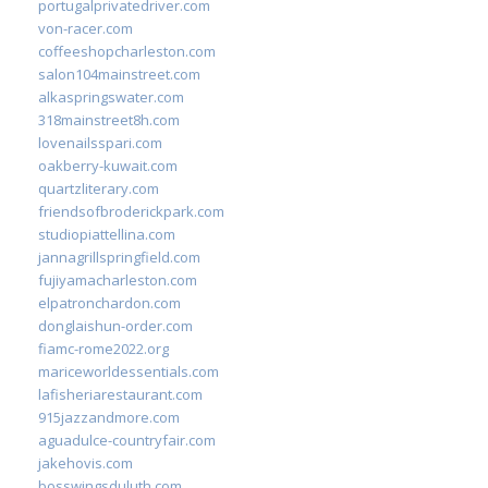
portugalprivatedriver.com
von-racer.com
coffeeshopcharleston.com
salon104mainstreet.com
alkaspringswater.com
318mainstreet8h.com
lovenailsspari.com
oakberry-kuwait.com
quartzliterary.com
friendsofbroderickpark.com
studiopiattellina.com
jannagrillspringfield.com
fujiyamacharleston.com
elpatronchardon.com
donglaishun-order.com
fiamc-rome2022.org
mariceworldessentials.com
lafisheriarestaurant.com
915jazzandmore.com
aguadulce-countryfair.com
jakehovis.com
bosswingsduluth.com