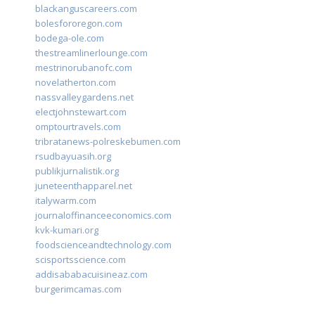
blackanguscareers.com
bolesfororegon.com
bodega-ole.com
thestreamlinerlounge.com
mestrinorubanofc.com
novelatherton.com
nassvalleygardens.net
electjohnstewart.com
omptourtravels.com
tribratanews-polreskebumen.com
rsudbayuasih.org
publikjurnalistik.org
juneteenthapparel.net
italywarm.com
journaloffinanceeconomics.com
kvk-kumari.org
foodscienceandtechnology.com
scisportsscience.com
addisababacuisineaz.com
burgerimcamas.com