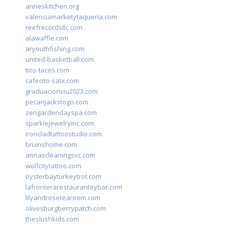
anneskitchen.org
valenciamarketytaqueria.com
reefrecordsllc.com
alawaffle.com
aryouthfishing.com
united-basketball.com
tios-tacos.com
cafecito-satx.com
graduacionviu2023.com
pecanjackstogo.com
zengardendayspa.com
sparklejewelryinc.com
ironcladtattoostudio.com
bruinshome.com
annascleaningsvc.com
wolfcitytattoo.com
oysterbayturkeytrot.com
lafronterarestauranteybar.com
lilyandrosetearoom.com
olivesburgberrypatch.com
theslushkids.com