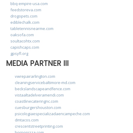
bbq-empire-usa.com
feedstoreva.com
drogopets.com
ediblechalk.com
tabletennisnearme.com
oaksofa.com
soultacohtx.com
capishcaps.com
gpsyfl.org
MEDIA PARTNER III
vwrepairarlington.com
cleaningservicebaltimore-md.com
beckslandscapeandfence.com
vistaaltadelveramendi.com
coastlinecateringnc.com
cuesburgershouston.com
psicologiaespecializadaencampeche.com
dmtacos.com
crescentstreetprinting.com
hornopizza.com