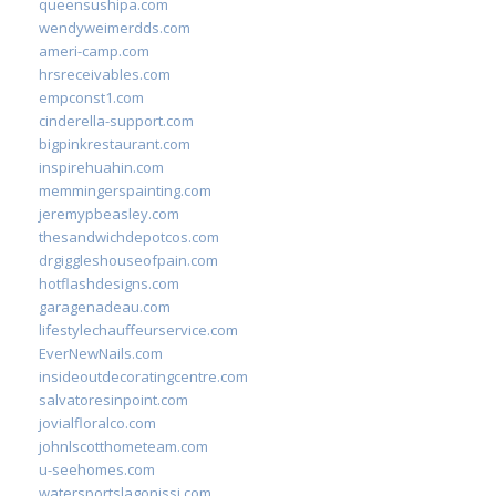
queensushipa.com
wendyweimerdds.com
ameri-camp.com
hrsreceivables.com
empconst1.com
cinderella-support.com
bigpinkrestaurant.com
inspirehuahin.com
memmingerspainting.com
jeremypbeasley.com
thesandwichdepotcos.com
drgiggleshouseofpain.com
hotflashdesigns.com
garagenadeau.com
lifestylechauffeurservice.com
EverNewNails.com
insideoutdecoratingcentre.com
salvatoresinpoint.com
jovialfloralco.com
johnlscotthometeam.com
u-seehomes.com
watersportslagonissi.com