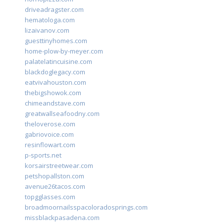
driveadragster.com
hematologa.com
lizaivanov.com
guesttinyhomes.com
home-plow-by-meyer.com
palatelatincuisine.com
blackdoglegacy.com
eatvivahouston.com
thebigshowok.com
chimeandstave.com
greatwallseafoodny.com
theloverose.com
gabriovoice.com
resinflowart.com
p-sports.net
korsairstreetwear.com
petshopallston.com
avenue26tacos.com
topgglasses.com
broadmoornailsspacoloradosprings.com
missblackpasadena.com