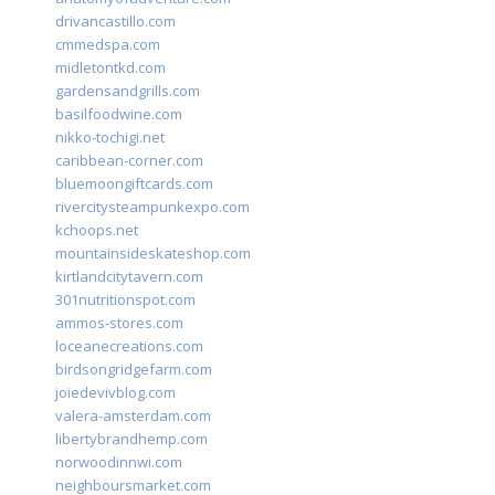
drivancastillo.com
cmmedspa.com
midletontkd.com
gardensandgrills.com
basilfoodwine.com
nikko-tochigi.net
caribbean-corner.com
bluemoongiftcards.com
rivercitysteampunkexpo.com
kchoops.net
mountainsideskateshop.com
kirtlandcitytavern.com
301nutritionspot.com
ammos-stores.com
loceanecreations.com
birdsongridgefarm.com
joiedevivblog.com
valera-amsterdam.com
libertybrandhemp.com
norwoodinnwi.com
neighboursmarket.com