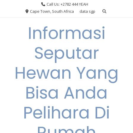
Skip
Call Us: +2782 444 YEAH
to
Cape Town, South Africa
data sgp
content
Informasi
Seputar
Hewan Yang
Bisa Anda
Pelihara Di
Rumah