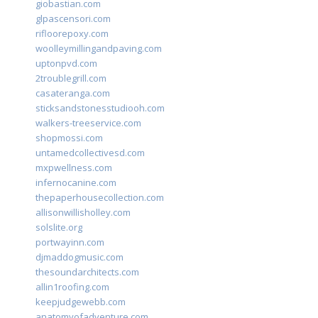
giobastian.com
glpascensori.com
rifloorepoxy.com
woolleymillingandpaving.com
uptonpvd.com
2troublegrill.com
casateranga.com
sticksandstonesstudiooh.com
walkers-treeservice.com
shopmossi.com
untamedcollectivesd.com
mxpwellness.com
infernocanine.com
thepaperhousecollection.com
allisonwillisholley.com
solslite.org
portwayinn.com
djmaddogmusic.com
thesoundarchitects.com
allin1roofing.com
keepjudgewebb.com
anatomyofadventure.com