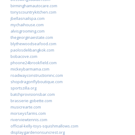
birminghamautocare.com
tonyscountrykitchen.com
jbellasnailspa.com
mychaihouse.com
alvisgrooming.com
thegeorginaestate.com
blythewoodseafood.com
paolosdelibangkok.com
bobacove.com
phoone24brookfield.com
mickeybarmama.com
roadwayconstructioninc.com
shopdragonflyboutique.com
sportszilla.org
batchprovisionsbar.com
brasserie-gobette.com
musicrearte.com
morseysfarms.com
riverviewtennis.com
official-kelly-toys-squishmallows.com
displaygardenonsuncrest.org