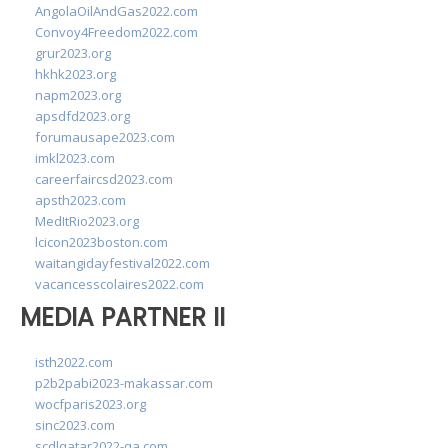
AngolaOilAndGas2022.com
Convoy4Freedom2022.com
grur2023.org
hkhk2023.org
napm2023.org
apsdfd2023.org
forumausape2023.com
imkl2023.com
careerfaircsd2023.com
apsth2023.com
MedItRio2023.org
lcicon2023boston.com
waitangidayfestival2022.com
vacancesscolaires2022.com
MEDIA PARTNER II
isth2022.com
p2b2pabi2023-makassar.com
wocfparis2023.org
sinc2023.com
scdlqatar2022-qa.com