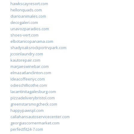
hawkscayresort.com
hellonquads.com
diarioanimales.com
decogaleri.com
unavozparadios.com
shoes-vert.com
elbotanicopanama.com
shadyoaksrockportrvpark.com
jccoinlaundry.com
kautorepair.com
marjaeswinebar.com
elmazatlanclinton.com
ideacoffeenyc.com
odieschillicothe.com
lacantinitagalesburg.com
pizzadeliverybristol.com
greenstarsmogcheck.com
happypawspl.com
callahansautoservicecenter.com
georgiascornermarket.com
perfectfit24-7.com