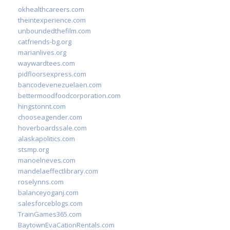
okhealthcareers.com
theintexperience.com
unboundedthefilm.com
catfriends-bg.org
marianlives.org
waywardtees.com
pidfloorsexpress.com
bancodevenezuelaen.com
bettermoodfoodcorporation.com
hingstonnt.com
chooseagender.com
hoverboardssale.com
alaskapolitics.com
stsmp.org
manoelneves.com
mandelaeffectlibrary.com
roselynns.com
balanceyoganj.com
salesforceblogs.com
TrainGames365.com
BaytownEvaCationRentals.com