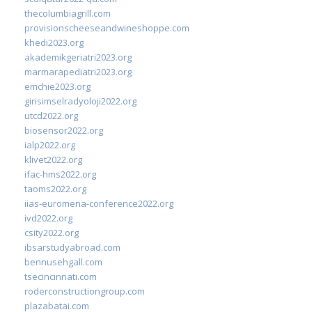
thecolumbiagrill.com
provisionscheeseandwineshoppe.com
khedi2023.org
akademikgeriatri2023.org
marmarapediatri2023.org
emchie2023.org
girisimselradyoloji2022.org
utcd2022.org
biosensor2022.org
ialp2022.org
klivet2022.org
ifac-hms2022.org
taoms2022.org
iias-euromena-conference2022.org
ivd2022.org
csity2022.org
ibsarstudyabroad.com
bennusehgall.com
tsecincinnati.com
roderconstructiongroup.com
plazabatai.com