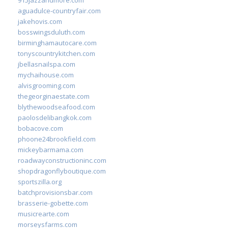
aguadulce-countryfair.com
jakehovis.com
bosswingsduluth.com
birminghamautocare.com
tonyscountrykitchen.com
jbellasnailspa.com
mychaihouse.com
alvisgrooming.com
thegeorginaestate.com
blythewoodseafood.com
paolosdelibangkok.com
bobacove.com
phoone24brookfield.com
mickeybarmama.com
roadwayconstructioninc.com
shopdragonflyboutique.com
sportszilla.org
batchprovisionsbar.com
brasserie-gobette.com
musicrearte.com
morseysfarms.com