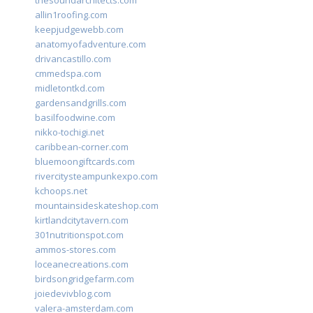
thesoundarchitects.com
allin1roofing.com
keepjudgewebb.com
anatomyofadventure.com
drivancastillo.com
cmmedspa.com
midletontkd.com
gardensandgrills.com
basilfoodwine.com
nikko-tochigi.net
caribbean-corner.com
bluemoongiftcards.com
rivercitysteampunkexpo.com
kchoops.net
mountainsideskateshop.com
kirtlandcitytavern.com
301nutritionspot.com
ammos-stores.com
loceanecreations.com
birdsongridgefarm.com
joiedevivblog.com
valera-amsterdam.com