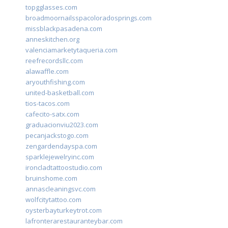
topgglasses.com
broadmoornailsspacoloradosprings.com
missblackpasadena.com
anneskitchen.org
valenciamarketytaqueria.com
reefrecordsllc.com
alawaffle.com
aryouthfishing.com
united-basketball.com
tios-tacos.com
cafecito-satx.com
graduacionviu2023.com
pecanjackstogo.com
zengardendayspa.com
sparklejewelryinc.com
ironcladtattoostudio.com
bruinshome.com
annascleaningsvc.com
wolfcitytattoo.com
oysterbayturkeytrot.com
lafronterarestauranteybar.com