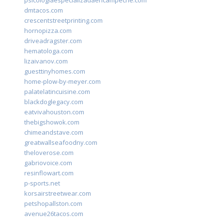
psicologiaespecializadaencampeche.com
dmtacos.com
crescentstreetprinting.com
hornopizza.com
driveadragster.com
hematologa.com
lizaivanov.com
guesttinyhomes.com
home-plow-by-meyer.com
palatelatincuisine.com
blackdoglegacy.com
eatvivahouston.com
thebigshowok.com
chimeandstave.com
greatwallseafoodny.com
theloverose.com
gabriovoice.com
resinflowart.com
p-sports.net
korsairstreetwear.com
petshopallston.com
avenue26tacos.com