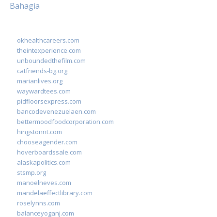
Bahagia
okhealthcareers.com
theintexperience.com
unboundedthefilm.com
catfriends-bg.org
marianlives.org
waywardtees.com
pidfloorsexpress.com
bancodevenezuelaen.com
bettermoodfoodcorporation.com
hingstonnt.com
chooseagender.com
hoverboardssale.com
alaskapolitics.com
stsmp.org
manoelneves.com
mandelaeffectlibrary.com
roselynns.com
balanceyoganj.com