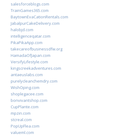
salesforceblogs.com
TrainGames365.com
BaytownEvaCationRentals.com
JabalpurCakeDelivery.com
halobjd.com
intelligenceqatar.com
PikaPikaApp.com
takecareofbusinessdfw.org
HamadaOfJapan.com
VersifyLifestyle.com
kingscreekadventures.com
antaeuslabs.com
purelycleanchemdry.com
WishOping.com
shoplegacee.com
bonvivantshop.com
CupPlante.com
mpzin.com
stcreal.com
PopUpFlea.com
valueml.com