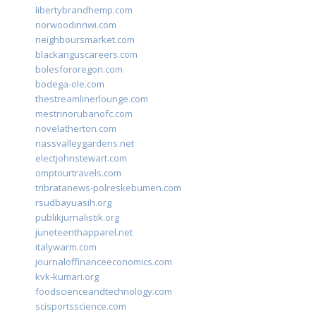
libertybrandhemp.com
norwoodinnwi.com
neighboursmarket.com
blackanguscareers.com
bolesfororegon.com
bodega-ole.com
thestreamlinerlounge.com
mestrinorubanofc.com
novelatherton.com
nassvalleygardens.net
electjohnstewart.com
omptourtravels.com
tribratanews-polreskebumen.com
rsudbayuasih.org
publikjurnalistik.org
juneteenthapparel.net
italywarm.com
journaloffinanceeconomics.com
kvk-kumari.org
foodscienceandtechnology.com
scisportsscience.com