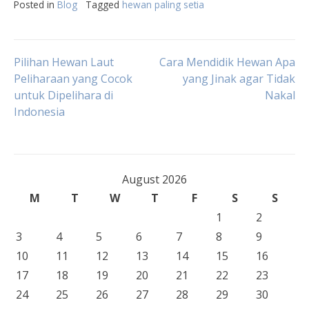
Posted in
Blog
Tagged
hewan paling setia
Post
Pilihan Hewan Laut
Cara Mendidik Hewan Apa
Peliharaan yang Cocok
yang Jinak agar Tidak
untuk Dipelihara di
Nakal
navigation
Indonesia
August 2026
M
T
W
T
F
S
S
1
2
3
4
5
6
7
8
9
10
11
12
13
14
15
16
17
18
19
20
21
22
23
24
25
26
27
28
29
30