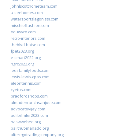
johnlscotthometeam.com
u-seehomes.com
watersportslagonissi.com
mischieffashion.com
eduwyre.com
retro-interiors.com
theblvd-boise.com
fpet2023.org
e-smart2022.org
ngrc2022.org
leesfamilyfoods.com
lewis-lewis-cpas.com
eleontennis.com
cyetus.com
bradfordshops.com
almadenranchsanjose.com
advocatevijay.com
adlibilimler2023.com
naswwebed.org
balithut-manado.org
alteregotradingcompany.org