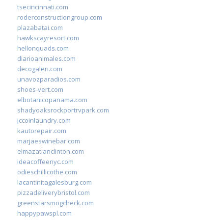
tsecincinnati.com
roderconstructiongroup.com
plazabatai.com
hawkscayresort.com
hellonquads.com
diarioanimales.com
decogaleri.com
unavozparadios.com
shoes-vert.com
elbotanicopanama.com
shadyoaksrockportrvpark.com
jccoinlaundry.com
kautorepair.com
marjaeswinebar.com
elmazatlanclinton.com
ideacoffeenyc.com
odieschillicothe.com
lacantinitagalesburg.com
pizzadeliverybristol.com
greenstarsmogcheck.com
happypawspl.com