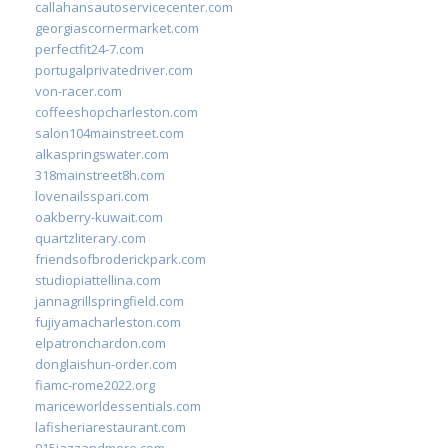
callahansautoservicecenter.com
georgiascornermarket.com
perfectfit24-7.com
portugalprivatedriver.com
von-racer.com
coffeeshopcharleston.com
salon104mainstreet.com
alkaspringswater.com
318mainstreet8h.com
lovenailsspari.com
oakberry-kuwait.com
quartzliterary.com
friendsofbroderickpark.com
studiopiattellina.com
jannagrillspringfield.com
fujiyamacharleston.com
elpatronchardon.com
donglaishun-order.com
fiamc-rome2022.org
mariceworldessentials.com
lafisheriarestaurant.com
915jazzandmore.com