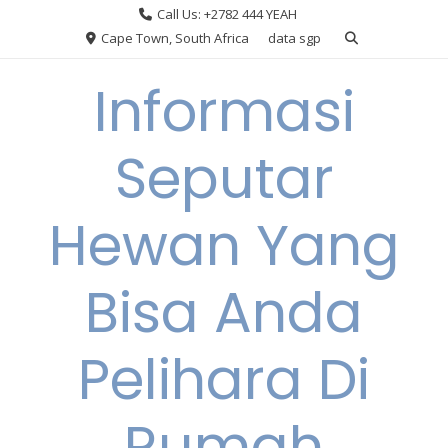
Skip
Call Us: +2782 444 YEAH
to
Cape Town, South Africa
data sgp
content
Informasi
Seputar
Hewan Yang
Bisa Anda
Pelihara Di
Rumah