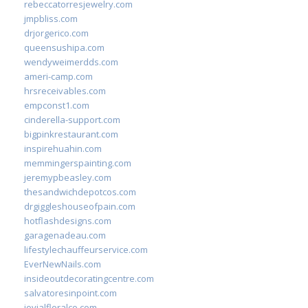
rebeccatorresjewelry.com
jmpbliss.com
drjorgerico.com
queensushipa.com
wendyweimerdds.com
ameri-camp.com
hrsreceivables.com
empconst1.com
cinderella-support.com
bigpinkrestaurant.com
inspirehuahin.com
memmingerspainting.com
jeremypbeasley.com
thesandwichdepotcos.com
drgiggleshouseofpain.com
hotflashdesigns.com
garagenadeau.com
lifestylechauffeurservice.com
EverNewNails.com
insideoutdecoratingcentre.com
salvatoresinpoint.com
jovialfloralco.com