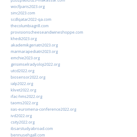
wocfparis2023.org
sinc2023.com
scdlqatar2022-qa.com
thecolumbiagrill.com
provisionscheeseandwineshoppe.com
khedi2023.org
akademikgeriatri2023.org
marmarapediatri2023.org
emchie2023.org
girisimselradyoloji2022.org
utcd2022.org
biosensor2022.org
ialp2022.org
klivet2022.org
ifac-hms2022.org
taoms2022.org
iias-euromena-conference2022.org
ivd2022.org
csity2022.org
ibsarstudyabroad.com
bennusehgall.com