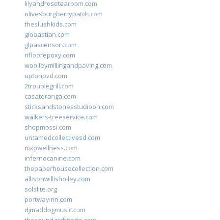
lilyandrosetearoom.com
olivesburgberrypatch.com
theslushkids.com
giobastian.com
glpascensori.com
rifloorepoxy.com
woolleymillingandpaving.com
uptonpvd.com
2troublegrill.com
casateranga.com
sticksandstonesstudiooh.com
walkers-treeservice.com
shopmossi.com
untamedcollectivesd.com
mxpwellness.com
infernocanine.com
thepaperhousecollection.com
allisonwillisholley.com
solslite.org
portwayinn.com
djmaddogmusic.com