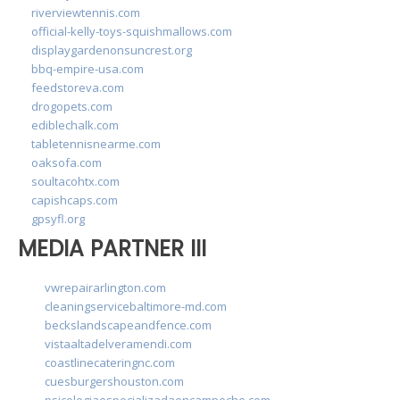
riverviewtennis.com
official-kelly-toys-squishmallows.com
displaygardenonsuncrest.org
bbq-empire-usa.com
feedstoreva.com
drogopets.com
ediblechalk.com
tabletennisnearme.com
oaksofa.com
soultacohtx.com
capishcaps.com
gpsyfl.org
MEDIA PARTNER III
vwrepairarlington.com
cleaningservicebaltimore-md.com
beckslandscapeandfence.com
vistaaltadelveramendi.com
coastlinecateringnc.com
cuesburgershouston.com