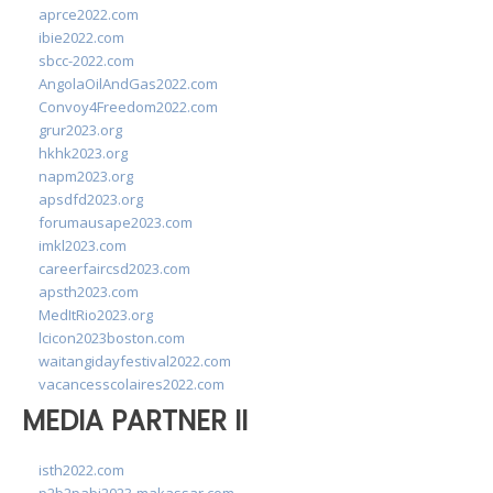
aprce2022.com
ibie2022.com
sbcc-2022.com
AngolaOilAndGas2022.com
Convoy4Freedom2022.com
grur2023.org
hkhk2023.org
napm2023.org
apsdfd2023.org
forumausape2023.com
imkl2023.com
careerfaircsd2023.com
apsth2023.com
MedItRio2023.org
lcicon2023boston.com
waitangidayfestival2022.com
vacancesscolaires2022.com
MEDIA PARTNER II
isth2022.com
p2b2pabi2023-makassar.com