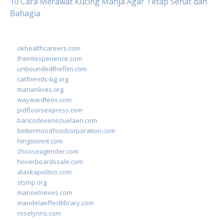
10 Cara Merawat Kucing Manja Agar Tetap Sehat dan
Bahagia
okhealthcareers.com
theintexperience.com
unboundedthefilm.com
catfriends-bg.org
marianlives.org
waywardtees.com
pidfloorsexpress.com
bancodevenezuelaen.com
bettermoodfoodcorporation.com
hingstonnt.com
chooseagender.com
hoverboardssale.com
alaskapolitics.com
stsmp.org
manoelneves.com
mandelaeffectlibrary.com
roselynns.com