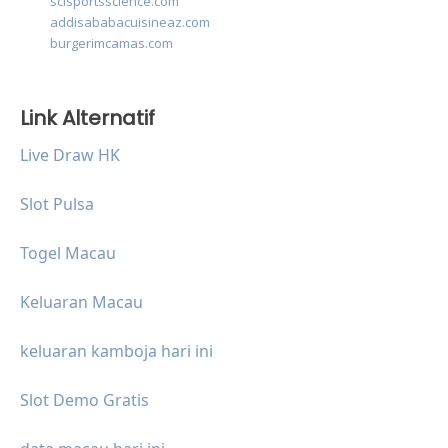
scisportsscience.com
addisababacuisineaz.com
burgerimcamas.com
Link Alternatif
Live Draw HK
Slot Pulsa
Togel Macau
Keluaran Macau
keluaran kamboja hari ini
Slot Demo Gratis