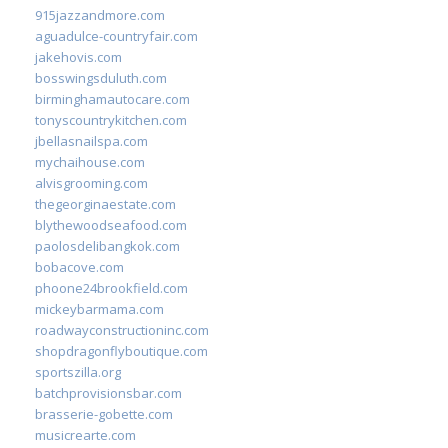
915jazzandmore.com
aguadulce-countryfair.com
jakehovis.com
bosswingsduluth.com
birminghamautocare.com
tonyscountrykitchen.com
jbellasnailspa.com
mychaihouse.com
alvisgrooming.com
thegeorginaestate.com
blythewoodseafood.com
paolosdelibangkok.com
bobacove.com
phoone24brookfield.com
mickeybarmama.com
roadwayconstructioninc.com
shopdragonflyboutique.com
sportszilla.org
batchprovisionsbar.com
brasserie-gobette.com
musicrearte.com