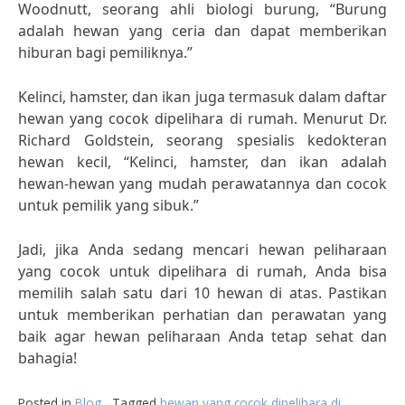
Woodnutt, seorang ahli biologi burung, “Burung
adalah hewan yang ceria dan dapat memberikan
hiburan bagi pemiliknya.”
Kelinci, hamster, dan ikan juga termasuk dalam daftar
hewan yang cocok dipelihara di rumah. Menurut Dr.
Richard Goldstein, seorang spesialis kedokteran
hewan kecil, “Kelinci, hamster, dan ikan adalah
hewan-hewan yang mudah perawatannya dan cocok
untuk pemilik yang sibuk.”
Jadi, jika Anda sedang mencari hewan peliharaan
yang cocok untuk dipelihara di rumah, Anda bisa
memilih salah satu dari 10 hewan di atas. Pastikan
untuk memberikan perhatian dan perawatan yang
baik agar hewan peliharaan Anda tetap sehat dan
bahagia!
Posted in
Blog
Tagged
hewan yang cocok dipelihara di