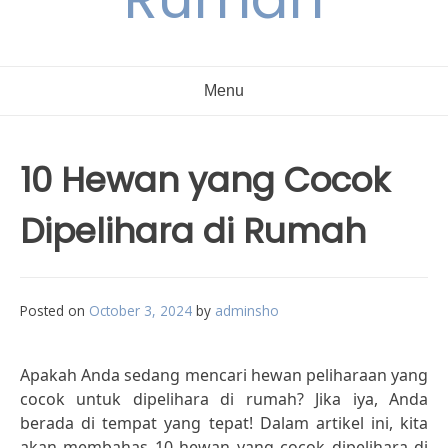
Menu
10 Hewan yang Cocok
Dipelihara di Rumah
Posted on
October 3, 2024
by
adminsho
Apakah Anda sedang mencari hewan peliharaan yang
cocok untuk dipelihara di rumah? Jika iya, Anda
berada di tempat yang tepat! Dalam artikel ini, kita
akan membahas 10 hewan yang cocok dipelihara di