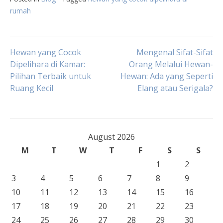
rumah
Post
Hewan yang Cocok
Mengenal Sifat-Sifat
Dipelihara di Kamar:
Orang Melalui Hewan-
Pilihan Terbaik untuk
Hewan: Ada yang Seperti
navigation
Ruang Kecil
Elang atau Serigala?
August 2026
M
T
W
T
F
S
S
1
2
3
4
5
6
7
8
9
10
11
12
13
14
15
16
17
18
19
20
21
22
23
24
25
26
27
28
29
30