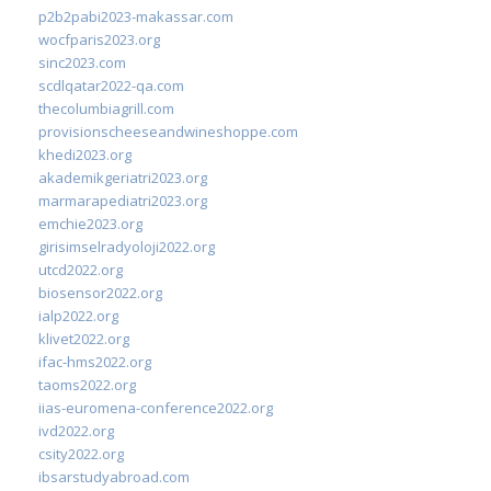
p2b2pabi2023-makassar.com
wocfparis2023.org
sinc2023.com
scdlqatar2022-qa.com
thecolumbiagrill.com
provisionscheeseandwineshoppe.com
khedi2023.org
akademikgeriatri2023.org
marmarapediatri2023.org
emchie2023.org
girisimselradyoloji2022.org
utcd2022.org
biosensor2022.org
ialp2022.org
klivet2022.org
ifac-hms2022.org
taoms2022.org
iias-euromena-conference2022.org
ivd2022.org
csity2022.org
ibsarstudyabroad.com