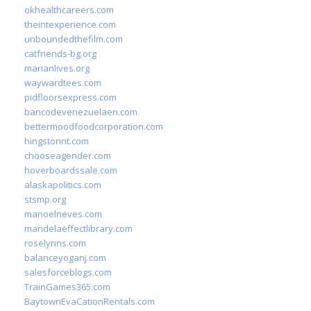
okhealthcareers.com
theintexperience.com
unboundedthefilm.com
catfriends-bg.org
marianlives.org
waywardtees.com
pidfloorsexpress.com
bancodevenezuelaen.com
bettermoodfoodcorporation.com
hingstonnt.com
chooseagender.com
hoverboardssale.com
alaskapolitics.com
stsmp.org
manoelneves.com
mandelaeffectlibrary.com
roselynns.com
balanceyoganj.com
salesforceblogs.com
TrainGames365.com
BaytownEvaCationRentals.com