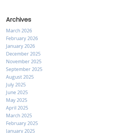
Archives
March 2026
February 2026
January 2026
December 2025
November 2025
September 2025
August 2025
July 2025
June 2025
May 2025
April 2025
March 2025
February 2025
January 2025