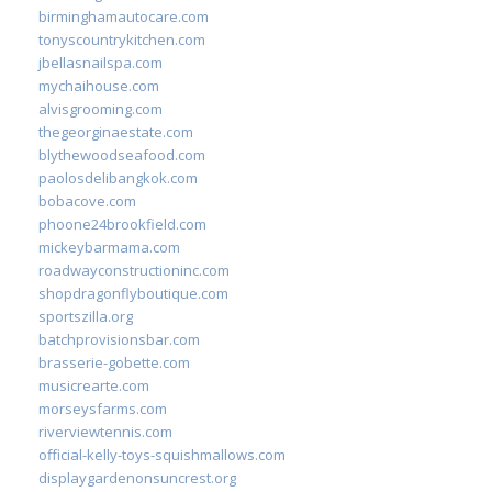
birminghamautocare.com
tonyscountrykitchen.com
jbellasnailspa.com
mychaihouse.com
alvisgrooming.com
thegeorginaestate.com
blythewoodseafood.com
paolosdelibangkok.com
bobacove.com
phoone24brookfield.com
mickeybarmama.com
roadwayconstructioninc.com
shopdragonflyboutique.com
sportszilla.org
batchprovisionsbar.com
brasserie-gobette.com
musicrearte.com
morseysfarms.com
riverviewtennis.com
official-kelly-toys-squishmallows.com
displaygardenonsuncrest.org