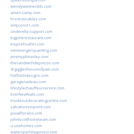
queensushipa.com
wendyweimerdds.com
ameri-camp.com
hrsreceivables.com
empconst1.com
cinderella-support.com
bigpinkrestaurant.com
inspirehuahin.com
memmingerspainting.com
jeremypbeasley.com
thesandwichdepotcos.com
drgiggleshouseofpain.com
hotflashdesigns.com
garagenadeau.com
lifestylechauffeurservice.com
EverNewNails.com
insideoutdecoratingcentre.com
salvatoresinpoint.com
jovialfloralco.com
johnlscotthometeam.com
u-seehomes.com
watersportslagonissi.com