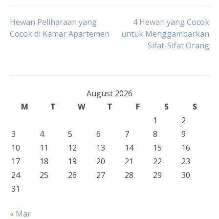
Post
Hewan Peliharaan yang
4 Hewan yang Cocok
Cocok di Kamar Apartemen
untuk Menggambarkan
Sifat-Sifat Orang
navigation
August 2026
M
T
W
T
F
S
S
1
2
3
4
5
6
7
8
9
10
11
12
13
14
15
16
17
18
19
20
21
22
23
24
25
26
27
28
29
30
31
« Mar