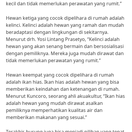
kecil dan tidak memerlukan perawatan yang rumit.”
Hewan ketiga yang cocok dipelihara di rumah adalah
kelinci. Kelinci adalah hewan yang ramah dan mudah
beradaptasi dengan lingkungan di sekitarnya.
Menurut drh. Yosi Lintang Prasetyo, “Kelinci adalah
hewan yang akan senang bermain dan bersosialisasi
dengan pemiliknya. Mereka juga mudah dirawat dan
tidak memerlukan perawatan yang rumit.”
Hewan keempat yang cocok dipelihara di rumah
adalah ikan hias. Ikan hias adalah hewan yang bisa
memberikan keindahan dan ketenangan di rumah.
Menurut Kuncoro, seorang ahli akuakultur, “Ikan hias
adalah hewan yang mudah dirawat asalkan
pemiliknya memperhatikan kualitas air dan
memberikan makanan yang sesuai.”
Terakhir, burung juga bisa menjadi pilihan yang tepat