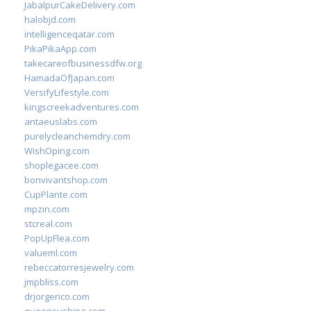
JabalpurCakeDelivery.com
halobjd.com
intelligenceqatar.com
PikaPikaApp.com
takecareofbusinessdfw.org
HamadaOfJapan.com
VersifyLifestyle.com
kingscreekadventures.com
antaeuslabs.com
purelycleanchemdry.com
WishOping.com
shoplegacee.com
bonvivantshop.com
CupPlante.com
mpzin.com
stcreal.com
PopUpFlea.com
valueml.com
rebeccatorresjewelry.com
jmpbliss.com
drjorgerico.com