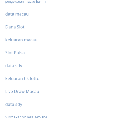
pengeluaran macau hari ini
data macau
Dana Slot
keluaran macau
Slot Pulsa
data sdy
keluaran hk lotto
Live Draw Macau
data sdy
Slot Gacor Malam Ini