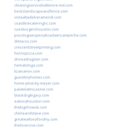
cleaningservicebaltimore-md.com
beckslandscapeandfence.com
vistaaltadelveramendi.com
coastlinecateringnc.com
cuesburgershouston.com
psicologiaespecializadaencampeche.com
dmtacos.com
crescentstreetprinting.com
hornopizza.com
driveadragster.com
hematologa.com
lizaivanov.com
guesttinyhomes.com
home-plow-by-meyer.com
palatelatincuisine.com
blackdoglegacy.com
eatvivahouston.com
thebigshowok.com
chimeandstave.com
greatwallseafoodny.com
theloverose.com