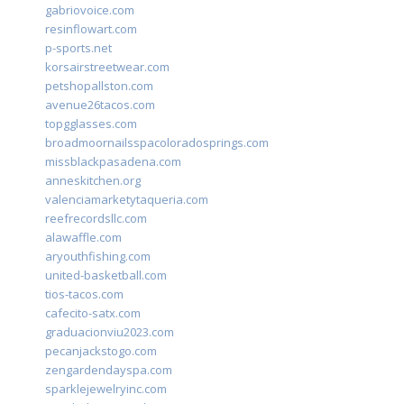
gabriovoice.com
resinflowart.com
p-sports.net
korsairstreetwear.com
petshopallston.com
avenue26tacos.com
topgglasses.com
broadmoornailsspacoloradosprings.com
missblackpasadena.com
anneskitchen.org
valenciamarketytaqueria.com
reefrecordsllc.com
alawaffle.com
aryouthfishing.com
united-basketball.com
tios-tacos.com
cafecito-satx.com
graduacionviu2023.com
pecanjackstogo.com
zengardendayspa.com
sparklejewelryinc.com