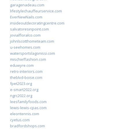
garagenadeau.com
lifestylechauffeurservice.com
EverNewNails.com
insideoutdecoratingcentre.com
salvatoresinpoint.com
jovialfloralco.com
johnlscotthometeam.com
u-seehomes.com
watersportslagonissi.com
mischieffashion.com
eduwyre.com
retro-interiors.com
theblvd-boise.com
fpet2023.org
e-smart2022.org
ngrc2022.org
leesfamilyfoods.com
lewis-lewis-cpas.com
eleontennis.com
cyetus.com
bradfordshops.com