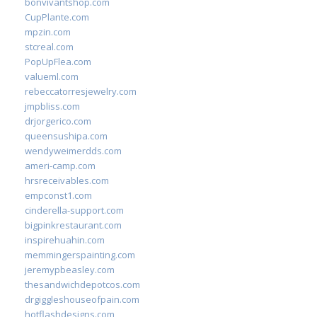
bonvivantshop.com
CupPlante.com
mpzin.com
stcreal.com
PopUpFlea.com
valueml.com
rebeccatorresjewelry.com
jmpbliss.com
drjorgerico.com
queensushipa.com
wendyweimerdds.com
ameri-camp.com
hrsreceivables.com
empconst1.com
cinderella-support.com
bigpinkrestaurant.com
inspirehuahin.com
memmingerspainting.com
jeremypbeasley.com
thesandwichdepotcos.com
drgiggleshouseofpain.com
hotflashdesigns.com