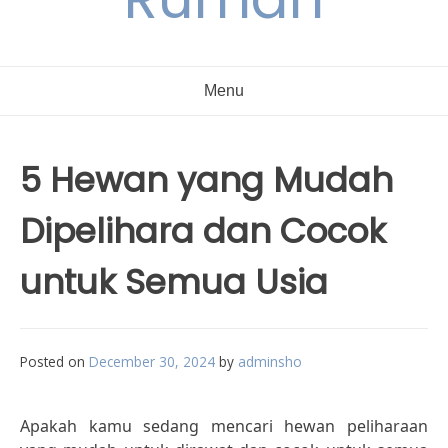
Menu
5 Hewan yang Mudah
Dipelihara dan Cocok
untuk Semua Usia
Posted on
December 30, 2024
by
adminsho
Apakah kamu sedang mencari hewan peliharaan