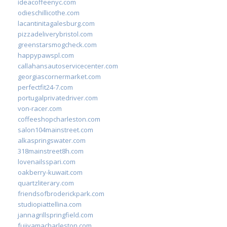
ideacoffeenyc.com
odieschillicothe.com
lacantinitagalesburg.com
pizzadeliverybristol.com
greenstarsmogcheck.com
happypawspl.com
callahansautoservicecenter.com
georgiascornermarket.com
perfectfit24-7.com
portugalprivatedriver.com
von-racer.com
coffeeshopcharleston.com
salon104mainstreet.com
alkaspringswater.com
318mainstreet8h.com
lovenailsspari.com
oakberry-kuwait.com
quartzliterary.com
friendsofbroderickpark.com
studiopiattellina.com
jannagrillspringfield.com
fujiyamacharleston.com