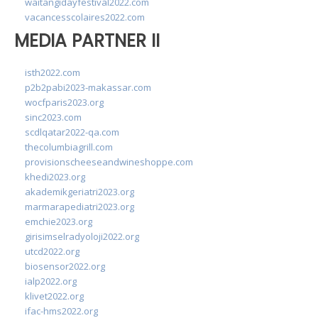
waitangidayfestival2022.com
vacancesscolaires2022.com
MEDIA PARTNER II
isth2022.com
p2b2pabi2023-makassar.com
wocfparis2023.org
sinc2023.com
scdlqatar2022-qa.com
thecolumbiagrill.com
provisionscheeseandwineshoppe.com
khedi2023.org
akademikgeriatri2023.org
marmarapediatri2023.org
emchie2023.org
girisimselradyoloji2022.org
utcd2022.org
biosensor2022.org
ialp2022.org
klivet2022.org
ifac-hms2022.org