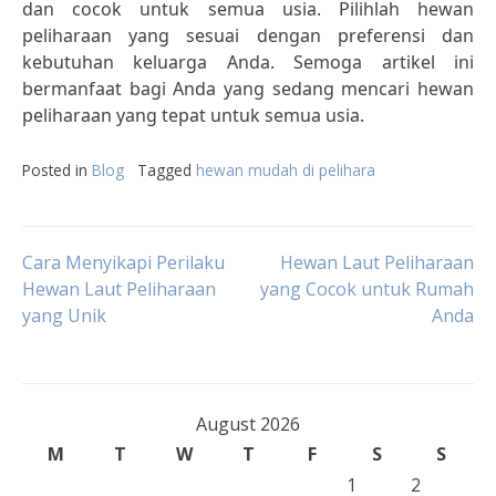
dan cocok untuk semua usia. Pilihlah hewan
peliharaan yang sesuai dengan preferensi dan
kebutuhan keluarga Anda. Semoga artikel ini
bermanfaat bagi Anda yang sedang mencari hewan
peliharaan yang tepat untuk semua usia.
Posted in
Blog
Tagged
hewan mudah di pelihara
Post
Cara Menyikapi Perilaku
Hewan Laut Peliharaan
Hewan Laut Peliharaan
yang Cocok untuk Rumah
yang Unik
Anda
navigation
August 2026
M
T
W
T
F
S
S
1
2