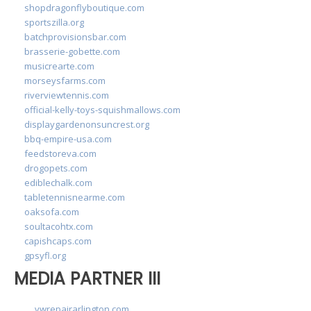
shopdragonflyboutique.com
sportszilla.org
batchprovisionsbar.com
brasserie-gobette.com
musicrearte.com
morseysfarms.com
riverviewtennis.com
official-kelly-toys-squishmallows.com
displaygardenonsuncrest.org
bbq-empire-usa.com
feedstoreva.com
drogopets.com
ediblechalk.com
tabletennisnearme.com
oaksofa.com
soultacohtx.com
capishcaps.com
gpsyfl.org
MEDIA PARTNER III
vwrepairarlington.com