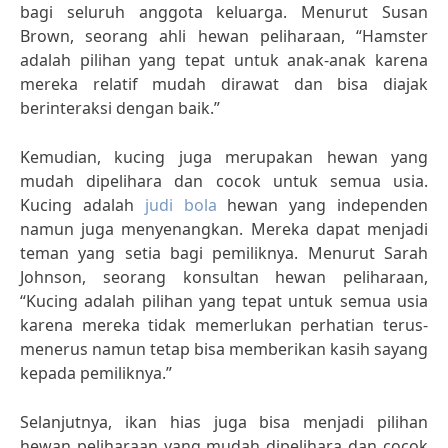
bagi seluruh anggota keluarga. Menurut Susan
Brown, seorang ahli hewan peliharaan, “Hamster
adalah pilihan yang tepat untuk anak-anak karena
mereka relatif mudah dirawat dan bisa diajak
berinteraksi dengan baik.”
Kemudian, kucing juga merupakan hewan yang
mudah dipelihara dan cocok untuk semua usia.
Kucing adalah
judi bola
hewan yang independen
namun juga menyenangkan. Mereka dapat menjadi
teman yang setia bagi pemiliknya. Menurut Sarah
Johnson, seorang konsultan hewan peliharaan,
“Kucing adalah pilihan yang tepat untuk semua usia
karena mereka tidak memerlukan perhatian terus-
menerus namun tetap bisa memberikan kasih sayang
kepada pemiliknya.”
Selanjutnya, ikan hias juga bisa menjadi pilihan
hewan peliharaan yang mudah dipelihara dan cocok