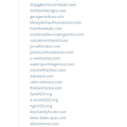
drgiggleshouseofpain.com
hotflashdesigns.com
garagenadeau.com
lifestylechauffeurservice.com
EverNewNails.com
insideoutdecoratingcentre.com
salvatoresinpoint.com
jovialfloralco.com
johnlscotthometeam.com
u-seehomes.com
watersportslagonissi.com
mischieffashion.com
eduwyre.com
retro-interiors.com
theblvd-boise.com
fpet2023.org
e-smart2022.org
ngrc2022.org
leesfamilyfoods.com
lewis-lewis-cpas.com
eleontennis.com