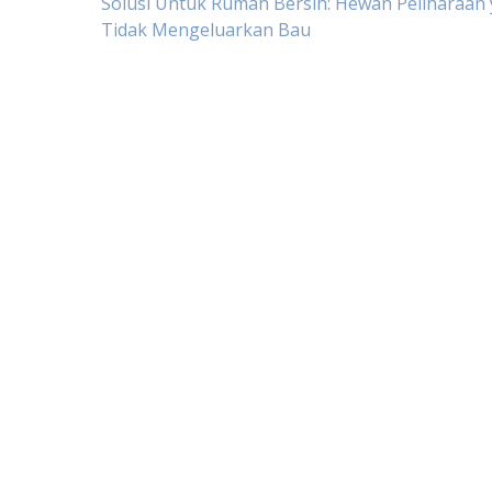
Post
Solusi Untuk Rumah Bersih: Hewan Peliharaan
Tidak Mengeluarkan Bau
navigation