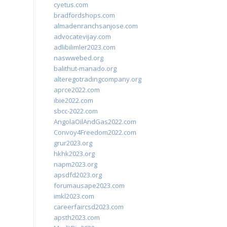
cyetus.com
bradfordshops.com
almadenranchsanjose.com
advocatevijay.com
adlibilimler2023.com
naswwebed.org
balithut-manado.org
alteregotradingcompany.org
aprce2022.com
ibie2022.com
sbcc-2022.com
AngolaOilAndGas2022.com
Convoy4Freedom2022.com
grur2023.org
hkhk2023.org
napm2023.org
apsdfd2023.org
forumausape2023.com
imkl2023.com
careerfaircsd2023.com
apsth2023.com