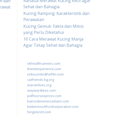
Rahasia Merawat Kucing Kecil agar
n dan
Sehat dan Bahagia
rawat
Kucing Ramping: Karakteristik dan
Perawatan
Kucing Gemuk: Fakta dan Mitos
yang Perlu Diketahui
10 Cara Merawat Kucing Manja
Agar Tetap Sehat dan Bahagia
okhealthcareers.com
theintexperience.com
unboundedthefilm.com
catfriends-bg.org
marianlives.org
waywardtees.com
pidfloorsexpress.com
bancodevenezuelaen.com
bettermoodfoodcorporation.com
hingstonnt.com