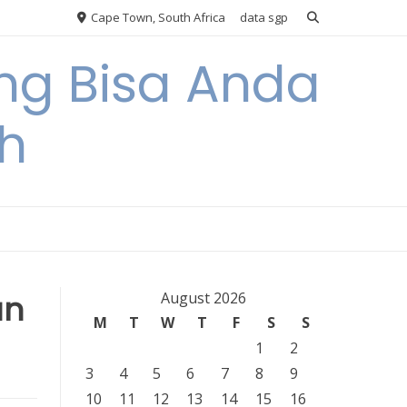
Cape Town, South Africa
data sgp
ng Bisa Anda
h
an
August 2026
M
T
W
T
F
S
S
1
2
3
4
5
6
7
8
9
10
11
12
13
14
15
16