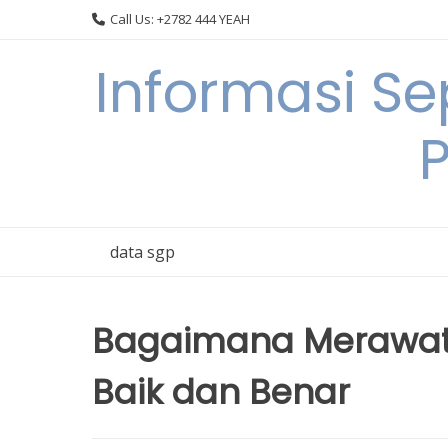
Skip
Call Us: +2782 444 YEAH
to
content
Informasi S
data sgp
Bagaimana Merawat 
Baik dan Benar