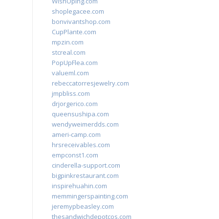
WishOping.com
shoplegacee.com
bonvivantshop.com
CupPlante.com
mpzin.com
stcreal.com
PopUpFlea.com
valueml.com
rebeccatorresjewelry.com
jmpbliss.com
drjorgerico.com
queensushipa.com
wendyweimerdds.com
ameri-camp.com
hrsreceivables.com
empconst1.com
cinderella-support.com
bigpinkrestaurant.com
inspirehuahin.com
memmingerspainting.com
jeremypbeasley.com
thesandwichdepotcos.com