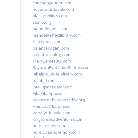
chooseagender.com
hoverboardssale.com
alaskapolitics.com
stsmp.org
manoelneves.com
mandelaeffectlibrary.com
roselynns.com
balanceyoganj.com
salesforceblogs.com
TrainGames365.com
BaytownEvaCationRentals.com
JabalpurCakeDelivery.com
halobjd.com
intelligenceqatar.com
PikaPikaApp.com
takecareofbusinessdfw.org
HamadaOfJapan.com
VersifyLifestyle.com
kingscreekadventures.com
antaeuslabs.com
purelycleanchemdry.com