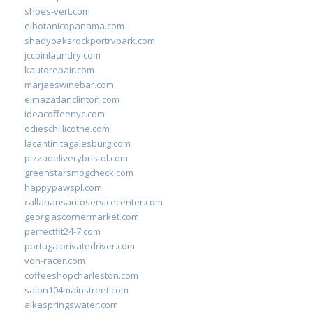
shoes-vert.com
elbotanicopanama.com
shadyoaksrockportrvpark.com
jccoinlaundry.com
kautorepair.com
marjaeswinebar.com
elmazatlanclinton.com
ideacoffeenyc.com
odieschillicothe.com
lacantinitagalesburg.com
pizzadeliverybristol.com
greenstarsmogcheck.com
happypawspl.com
callahansautoservicecenter.com
georgiascornermarket.com
perfectfit24-7.com
portugalprivatedriver.com
von-racer.com
coffeeshopcharleston.com
salon104mainstreet.com
alkaspringswater.com