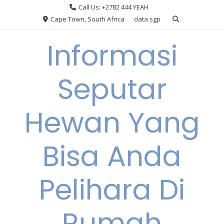
Skip
Call Us: +2782 444 YEAH
to
Cape Town, South Africa
data sgp
content
Informasi
Seputar
Hewan Yang
Bisa Anda
Pelihara Di
Rumah