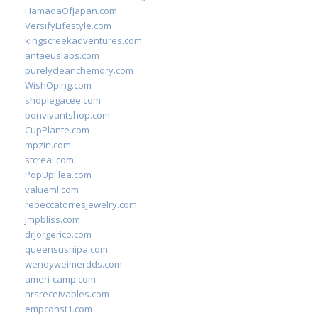
HamadaOfJapan.com
VersifyLifestyle.com
kingscreekadventures.com
antaeuslabs.com
purelycleanchemdry.com
WishOping.com
shoplegacee.com
bonvivantshop.com
CupPlante.com
mpzin.com
stcreal.com
PopUpFlea.com
valueml.com
rebeccatorresjewelry.com
jmpbliss.com
drjorgerico.com
queensushipa.com
wendyweimerdds.com
ameri-camp.com
hrsreceivables.com
empconst1.com