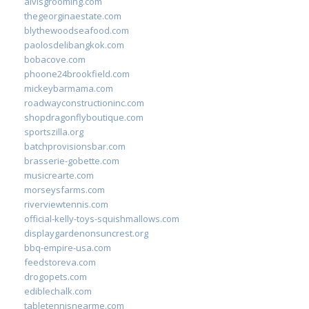
alvisgrooming.com
thegeorginaestate.com
blythewoodseafood.com
paolosdelibangkok.com
bobacove.com
phoone24brookfield.com
mickeybarmama.com
roadwayconstructioninc.com
shopdragonflyboutique.com
sportszilla.org
batchprovisionsbar.com
brasserie-gobette.com
musicrearte.com
morseysfarms.com
riverviewtennis.com
official-kelly-toys-squishmallows.com
displaygardenonsuncrest.org
bbq-empire-usa.com
feedstoreva.com
drogopets.com
ediblechalk.com
tabletennisnearme.com