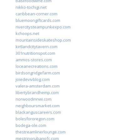
basilfoodwine.com
nikko-tochigi.net
caribbean-corner.com
bluemoongiftcards.com
rivercitysteampunkexpo.com
kchoops.net
mountainsideskateshop.com
kirtlandcitytavern.com
301nutritionspot.com
ammos-stores.com
loceanecreations.com
birdsongridgefarm.com
joiedevivblog.com
valera-amsterdam.com
libertybrandhemp.com
norwoodinnwi.com
neighboursmarket.com
blackanguscareers.com
bolesfororegon.com
bodega-ole.com
thestreamlinerlounge.com
mestrinorubanofc.com