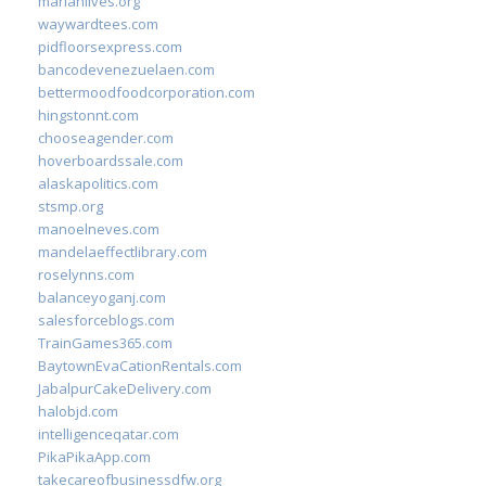
marianlives.org
waywardtees.com
pidfloorsexpress.com
bancodevenezuelaen.com
bettermoodfoodcorporation.com
hingstonnt.com
chooseagender.com
hoverboardssale.com
alaskapolitics.com
stsmp.org
manoelneves.com
mandelaeffectlibrary.com
roselynns.com
balanceyoganj.com
salesforceblogs.com
TrainGames365.com
BaytownEvaCationRentals.com
JabalpurCakeDelivery.com
halobjd.com
intelligenceqatar.com
PikaPikaApp.com
takecareofbusinessdfw.org