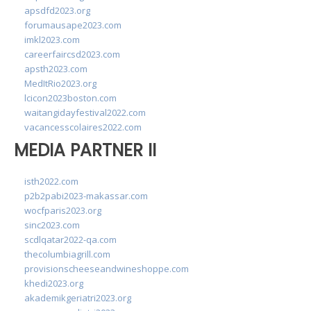
apsdfd2023.org
forumausape2023.com
imkl2023.com
careerfaircsd2023.com
apsth2023.com
MedItRio2023.org
lcicon2023boston.com
waitangidayfestival2022.com
vacancesscolaires2022.com
MEDIA PARTNER II
isth2022.com
p2b2pabi2023-makassar.com
wocfparis2023.org
sinc2023.com
scdlqatar2022-qa.com
thecolumbiagrill.com
provisionscheeseandwineshoppe.com
khedi2023.org
akademikgeriatri2023.org