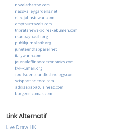
novelatherton.com
nassvalleygardens.net
electjohnstewart.com
omptourtravels.com
tribratanews-polreskebumen.com
rsudbayuasih.org
publikjurnalistik.org
juneteenthapparel.net
italywarm.com
journaloffinanceeconomics.com
kvk-kumari.org
foodscienceandtechnology.com
scisportsscience.com
addisababacuisineaz.com
burgerimcamas.com
Link Alternatif
Live Draw HK