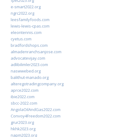
fpet2023.org
e-smart2022.org
ngrc2022.org
leesfamilyfoods.com
lewis-lewis-cpas.com
eleontennis.com
cyetus.com
bradfordshops.com
almadenranchsanjose.com
advocatevijay.com
adlibilimler2023.com
naswwebed.org
balithut-manado.org
alteregotradingcompany.org
aprce2022.com
ibie2022.com
sbcc-2022.com
AngolaOilAndGas2022.com
Convoy4Freedom2022.com
grur2023.org
hkhk2023.org
napm2023.org