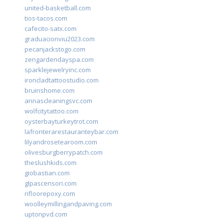
united-basketball.com
tios-tacos.com
cafecito-satx.com
graduacionviu2023.com
pecanjackstogo.com
zengardendayspa.com
sparklejewelryinc.com
ironcladtattoostudio.com
bruinshome.com
annascleaningsvc.com
wolfcitytattoo.com
oysterbayturkeytrot.com
lafronterarestauranteybar.com
lilyandrosetearoom.com
olivesburgberrypatch.com
theslushkids.com
giobastian.com
glpascensori.com
rifloorepoxy.com
woolleymillingandpaving.com
uptonpvd.com