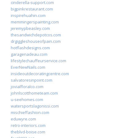
cinderella-support.com
bigpinkrestaurant.com
inspirehuahin.com
memmingerspainting.com
jeremypbeasley.com
thesandwichdepotcos.com
drgiggleshouseofpain.com
hotflashdesigns.com
garagenadeau.com
lifestylechauffeurservice.com
EverNewNails.com
insideoutdecoratingcentre.com
salvatoresinpoint.com
jovialfloralco.com
johnlscotthometeam.com
u-seehomes.com
watersportslagonissi.com
mischieffashion.com
eduwyre.com
retro-interiors.com
theblvd-boise.com