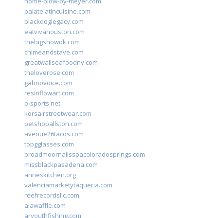
home-plow-by-meyer.com
palatelatincuisine.com
blackdoglegacy.com
eatvivahouston.com
thebigshowok.com
chimeandstave.com
greatwallseafoodny.com
theloverose.com
gabriovoice.com
resinflowart.com
p-sports.net
korsairstreetwear.com
petshopallston.com
avenue26tacos.com
topgglasses.com
broadmoornailsspacoloradosprings.com
missblackpasadena.com
anneskitchen.org
valenciamarketytaqueria.com
reefrecordsllc.com
alawaffle.com
aryouthfishing.com