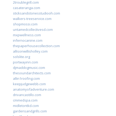
2troublegrill.com
casateranga.com
sticksandstonesstudiooh.com
walkers-treeservice.com
shopmossi.com
untamedcollectivesd.com
mxpwellness.com
infernocanine.com
thepaperhousecollection.com
allisonwillisholley.com
solslite.org
portwayinn.com
djmaddogmusic.com
thesoundarchitects.com
allin1roofing.com
keepjudgewebb.com
anatomyofadventure.com
drivancastillo.com
cmmedspa.com
midletontkd.com
gardensandgrills.com