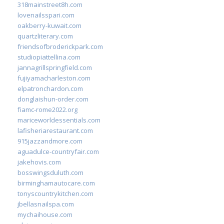
318mainstreet8h.com
lovenailsspari.com
oakberry-kuwait.com
quartzliterary.com
friendsofbroderickpark.com
studiopiattellina.com
jannagrillspringfield.com
fujiyamacharleston.com
elpatronchardon.com
donglaishun-order.com
fiamc-rome2022.org
mariceworldessentials.com
lafisheriarestaurant.com
915jazzandmore.com
aguadulce-countryfair.com
jakehovis.com
bosswingsduluth.com
birminghamautocare.com
tonyscountrykitchen.com
jbellasnailspa.com
mychaihouse.com