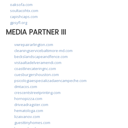
oaksofa.com
soultacohtx.com
capishcaps.com
gpsyfl.org
MEDIA PARTNER III
vwrepairarlington.com
cleaningservicebaltimore-md.com
beckslandscapeandfence.com
vistaaltadelveramendi.com
coastlinecateringnc.com
cuesburgershouston.com
psicologiaespecializadaencampeche.com
dmtacos.com
crescentstreetprinting.com
hornopizza.com
driveadragster.com
hematologa.com
lizaivanov.com
guesttinyhomes.com