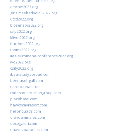
marmarapediatri2023.org
emchie2023.org
girisimselradyoloji2022.org
utcd2022.org
biosensor2022.org
ialp2022.org
klivet2022.org
ifac-hms2022.org
taoms2022.org
iias-euromena-conference2022.org
ivd2022.org
csity2022.org
ibsarstudyabroad.com
bennusehgall.com
tsecincinnati.com
roderconstructiongroup.com
plazabatai.com
hawkscayresort.com
hellonquads.com
diarioanimales.com
decogaleri.com
unavozparadios.com