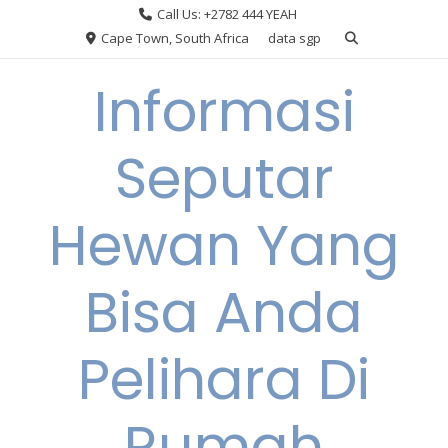
Skip
Call Us: +2782 444 YEAH
to
Cape Town, South Africa
data sgp
content
Informasi
Seputar
Hewan Yang
Bisa Anda
Pelihara Di
Rumah