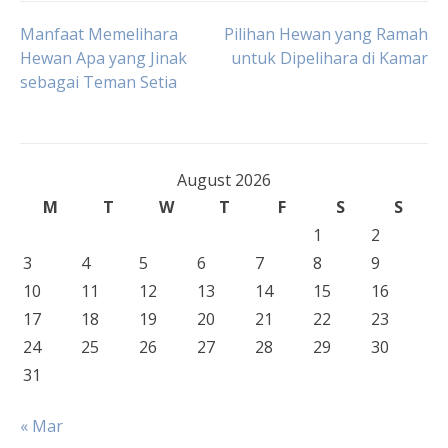
Post
Manfaat Memelihara
Pilihan Hewan yang Ramah
Hewan Apa yang Jinak
untuk Dipelihara di Kamar
sebagai Teman Setia
navigation
August 2026
M
T
W
T
F
S
S
1
2
3
4
5
6
7
8
9
10
11
12
13
14
15
16
17
18
19
20
21
22
23
24
25
26
27
28
29
30
31
« Mar