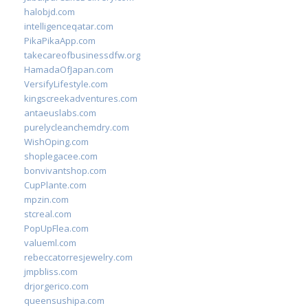
halobjd.com
intelligenceqatar.com
PikaPikaApp.com
takecareofbusinessdfw.org
HamadaOfJapan.com
VersifyLifestyle.com
kingscreekadventures.com
antaeuslabs.com
purelycleanchemdry.com
WishOping.com
shoplegacee.com
bonvivantshop.com
CupPlante.com
mpzin.com
stcreal.com
PopUpFlea.com
valueml.com
rebeccatorresjewelry.com
jmpbliss.com
drjorgerico.com
queensushipa.com