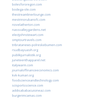
bolesfororegon.com
bodega-ole.com
thestreamlinerlounge.com
mestrinorubanofc.com
novelatherton.com
nassvalleygardens.net
electjohnstewart.com
omptourtravels.com
tribratanews-polreskebumen.com
rsudbayuasih.org
publikjurnalistik.org
juneteenthapparel.net
italywarm.com
journaloffinanceeconomics.com
kvk-kumari.org
foodscienceandtechnology.com
scisportsscience.com
addisababacuisineaz.com
burgerimcamas.com