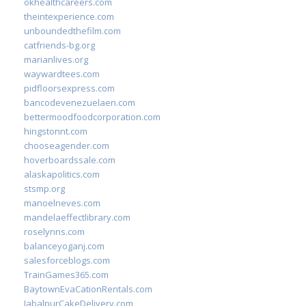
okhealthcareers.com
theintexperience.com
unboundedthefilm.com
catfriends-bg.org
marianlives.org
waywardtees.com
pidfloorsexpress.com
bancodevenezuelaen.com
bettermoodfoodcorporation.com
hingstonnt.com
chooseagender.com
hoverboardssale.com
alaskapolitics.com
stsmp.org
manoelneves.com
mandelaeffectlibrary.com
roselynns.com
balanceyoganj.com
salesforceblogs.com
TrainGames365.com
BaytownEvaCationRentals.com
JabalpurCakeDelivery.com