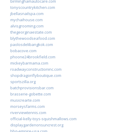
birminghamautocare.com
tonyscountrykitchen.com
jbellasnailspa.com
mychaihouse.com
alvisgrooming.com
thegeorginaestate.com
blythewoodseafood.com
paolosdelibangkok.com
bobacove.com
phoone24brookfield.com
mickeybarmama.com
roadwayconstructioninc.com
shopdragonflyboutique.com
sportszilla.org
batchprovisionsbar.com
brasserie-gobette.com
musicrearte.com
morseysfarms.com
riverviewtennis.com
official-kelly-toys-squishmallows.com
displaygardenonsuncrest.org
bbq-empire-usa.com