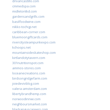
drivancastillo.com
cmmedspa.com
midletontkd.com
gardensandgrills.com
basilfoodwine.com
nikko-tochigi.net
caribbean-corner.com
bluemoongiftcards.com
rivercitysteampunkexpo.com
kchoops.net
mountainsideskateshop.com
kirtlandcitytavern.com
301nutritionspot.com
ammos-stores.com
loceanecreations.com
birdsongridgefarm.com
joiedevivblog.com
valera-amsterdam.com
libertybrandhemp.com
norwoodinnwi.com
neighboursmarket.com
blackanguscareers.com