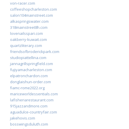
von-racer.com
coffeeshopcharleston.com
salon104mainstreet.com
alkaspringswater.com
318mainstreet8h.com
lovenailsspari.com
oakberry-kuwait.com
quartzliterary.com
friendsofbroderickpark.com
studiopiattellina.com
jannagrillspringfield.com
fujiyamacharleston.com
elpatronchardon.com
donglaishun-order.com
fiamc-rome2022.org
mariceworldessentials.com
lafisheriarestaurant.com
915jazzandmore.com
aguadulce-countryfair.com
jakehovis.com
bosswingsduluth.com