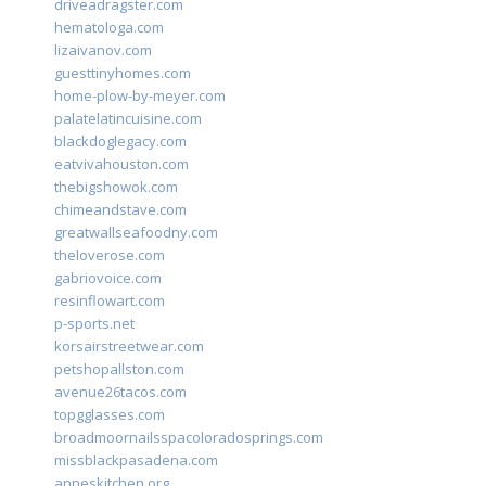
driveadragster.com
hematologa.com
lizaivanov.com
guesttinyhomes.com
home-plow-by-meyer.com
palatelatincuisine.com
blackdoglegacy.com
eatvivahouston.com
thebigshowok.com
chimeandstave.com
greatwallseafoodny.com
theloverose.com
gabriovoice.com
resinflowart.com
p-sports.net
korsairstreetwear.com
petshopallston.com
avenue26tacos.com
topgglasses.com
broadmoornailsspacoloradosprings.com
missblackpasadena.com
anneskitchen.org