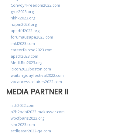
Convoy4Freedom2022.com
grur2023.org
hkhk2023.org
napm2023.org
apsdfd2023.org
forumausape2023.com
imkl2023.com
careerfaircsd2023.com
apsth2023.com
MedItRio2023.org
lcicon2023boston.com
waitangidayfestival2022.com
vacancesscolaires2022.com
MEDIA PARTNER II
isth2022.com
p2b2pabi2023-makassar.com
wocfparis2023.org
sinc2023.com
scdlqatar2022-qa.com