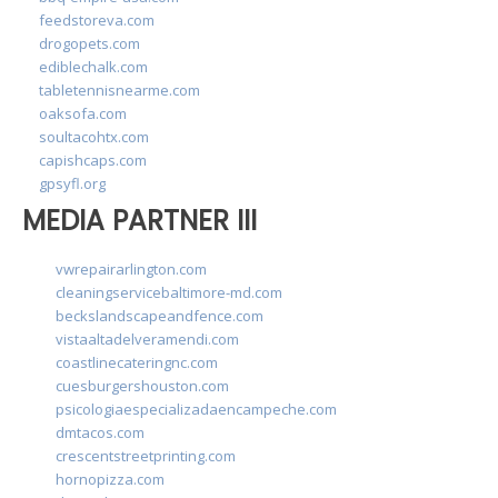
feedstoreva.com
drogopets.com
ediblechalk.com
tabletennisnearme.com
oaksofa.com
soultacohtx.com
capishcaps.com
gpsyfl.org
MEDIA PARTNER III
vwrepairarlington.com
cleaningservicebaltimore-md.com
beckslandscapeandfence.com
vistaaltadelveramendi.com
coastlinecateringnc.com
cuesburgershouston.com
psicologiaespecializadaencampeche.com
dmtacos.com
crescentstreetprinting.com
hornopizza.com