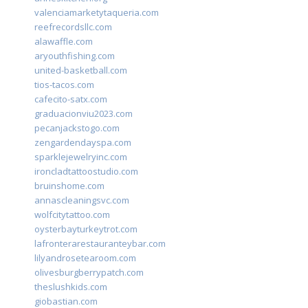
valenciamarketytaqueria.com
reefrecordsllc.com
alawaffle.com
aryouthfishing.com
united-basketball.com
tios-tacos.com
cafecito-satx.com
graduacionviu2023.com
pecanjackstogo.com
zengardendayspa.com
sparklejewelryinc.com
ironcladtattoostudio.com
bruinshome.com
annascleaningsvc.com
wolfcitytattoo.com
oysterbayturkeytrot.com
lafronterarestauranteybar.com
lilyandrosetearoom.com
olivesburgberrypatch.com
theslushkids.com
giobastian.com