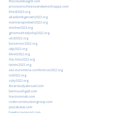
thecolumbiagrill.com
provisionscheeseandwineshoppe.com
khedi2023.org
akademikgeriatri2023.org
marmarapediatri2023.org
emchie2023.org
girisimselradyoloji2022.org
utcd2022.org
biosensor2022.org
ialp2022.org
klivet2022.org
ifac-hms2022.org
taoms2022.org
iias-euromena-conference2022.org
ivd2022.org
csity2022.org
ibsarstudyabroad.com
bennusehgall.com
tsecincinnati.com
roderconstructiongroup.com
plazabatai.com
hawkscayresort.com