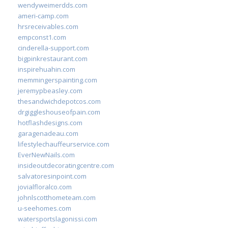
wendyweimerdds.com
ameri-camp.com
hrsreceivables.com
empconst1.com
cinderella-support.com
bigpinkrestaurant.com
inspirehuahin.com
memmingerspainting.com
jeremypbeasley.com
thesandwichdepotcos.com
drgiggleshouseofpain.com
hotflashdesigns.com
garagenadeau.com
lifestylechauffeurservice.com
EverNewNails.com
insideoutdecoratingcentre.com
salvatoresinpoint.com
jovialfloralco.com
johnlscotthometeam.com
u-seehomes.com
watersportslagonissi.com