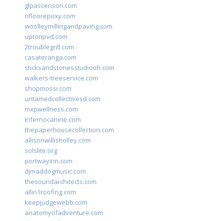
glpascensori.com
rifloorepoxy.com
woolleymillingandpaving.com
uptonpvd.com
2troublegrill.com
casateranga.com
sticksandstonesstudiooh.com
walkers-treeservice.com
shopmossi.com
untamedcollectivesd.com
mxpwellness.com
infernocanine.com
thepaperhousecollection.com
allisonwillisholley.com
solslite.org
portwayinn.com
djmaddogmusic.com
thesoundarchitects.com
allin1roofing.com
keepjudgewebb.com
anatomyofadventure.com