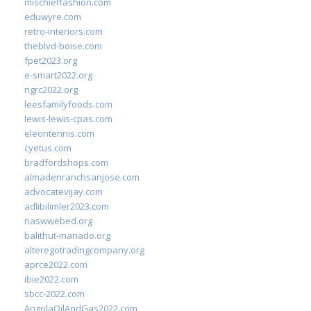
mischieffashion.com
eduwyre.com
retro-interiors.com
theblvd-boise.com
fpet2023.org
e-smart2022.org
ngrc2022.org
leesfamilyfoods.com
lewis-lewis-cpas.com
eleontennis.com
cyetus.com
bradfordshops.com
almadenranchsanjose.com
advocatevijay.com
adlibilimler2023.com
naswwebed.org
balithut-manado.org
alteregotradingcompany.org
aprce2022.com
ibie2022.com
sbcc-2022.com
AngolaOilAndGas2022.com