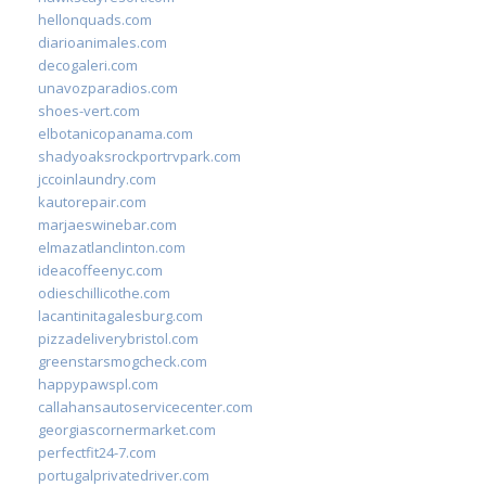
hellonquads.com
diarioanimales.com
decogaleri.com
unavozparadios.com
shoes-vert.com
elbotanicopanama.com
shadyoaksrockportrvpark.com
jccoinlaundry.com
kautorepair.com
marjaeswinebar.com
elmazatlanclinton.com
ideacoffeenyc.com
odieschillicothe.com
lacantinitagalesburg.com
pizzadeliverybristol.com
greenstarsmogcheck.com
happypawspl.com
callahansautoservicecenter.com
georgiascornermarket.com
perfectfit24-7.com
portugalprivatedriver.com