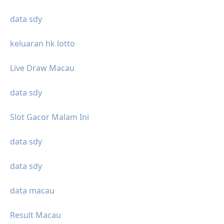
data sdy
keluaran hk lotto
Live Draw Macau
data sdy
Slot Gacor Malam Ini
data sdy
data sdy
data macau
Result Macau