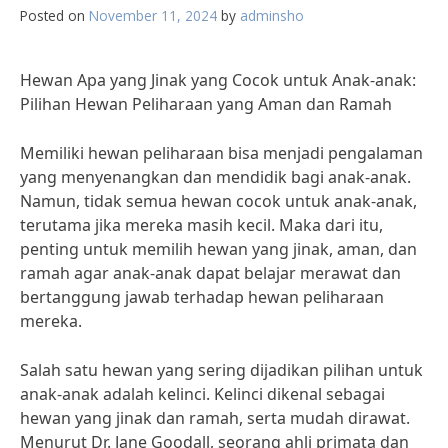
Posted on
November 11, 2024
by
adminsho
Hewan Apa yang Jinak yang Cocok untuk Anak-anak:
Pilihan Hewan Peliharaan yang Aman dan Ramah
Memiliki hewan peliharaan bisa menjadi pengalaman
yang menyenangkan dan mendidik bagi anak-anak.
Namun, tidak semua hewan cocok untuk anak-anak,
terutama jika mereka masih kecil. Maka dari itu,
penting untuk memilih hewan yang jinak, aman, dan
ramah agar anak-anak dapat belajar merawat dan
bertanggung jawab terhadap hewan peliharaan
mereka.
Salah satu hewan yang sering dijadikan pilihan untuk
anak-anak adalah kelinci. Kelinci dikenal sebagai
hewan yang jinak dan ramah, serta mudah dirawat.
Menurut Dr. Jane Goodall, seorang ahli primata dan