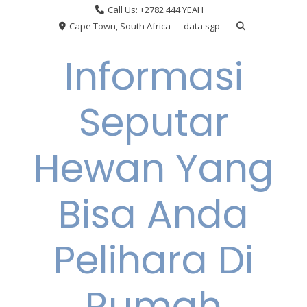
Skip
Call Us: +2782 444 YEAH
to
Cape Town, South Africa
data sgp
content
Informasi
Seputar
Hewan Yang
Bisa Anda
Pelihara Di
Rumah