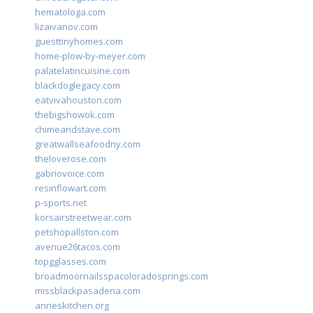
hematologa.com
lizaivanov.com
guesttinyhomes.com
home-plow-by-meyer.com
palatelatincuisine.com
blackdoglegacy.com
eatvivahouston.com
thebigshowok.com
chimeandstave.com
greatwallseafoodny.com
theloverose.com
gabriovoice.com
resinflowart.com
p-sports.net
korsairstreetwear.com
petshopallston.com
avenue26tacos.com
topgglasses.com
broadmoornailsspacoloradosprings.com
missblackpasadena.com
anneskitchen.org