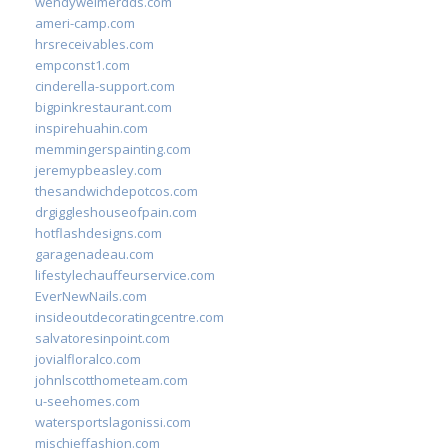
wendyweimerdds.com
ameri-camp.com
hrsreceivables.com
empconst1.com
cinderella-support.com
bigpinkrestaurant.com
inspirehuahin.com
memmingerspainting.com
jeremypbeasley.com
thesandwichdepotcos.com
drgiggleshouseofpain.com
hotflashdesigns.com
garagenadeau.com
lifestylechauffeurservice.com
EverNewNails.com
insideoutdecoratingcentre.com
salvatoresinpoint.com
jovialfloralco.com
johnlscotthometeam.com
u-seehomes.com
watersportslagonissi.com
mischieffashion.com