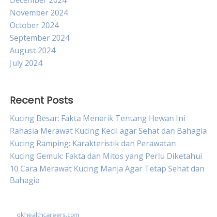
December 2024
November 2024
October 2024
September 2024
August 2024
July 2024
Recent Posts
Kucing Besar: Fakta Menarik Tentang Hewan Ini
Rahasia Merawat Kucing Kecil agar Sehat dan Bahagia
Kucing Ramping: Karakteristik dan Perawatan
Kucing Gemuk: Fakta dan Mitos yang Perlu Diketahui
10 Cara Merawat Kucing Manja Agar Tetap Sehat dan
Bahagia
okhealthcareers.com