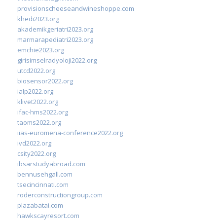
provisionscheeseandwineshoppe.com
khedi2023.org
akademikgeriatri2023.org
marmarapediatri2023.org
emchie2023.org
girisimselradyoloji2022.org
utcd2022.org
biosensor2022.org
ialp2022.org
klivet2022.org
ifac-hms2022.org
taoms2022.org
iias-euromena-conference2022.org
ivd2022.org
csity2022.org
ibsarstudyabroad.com
bennusehgall.com
tsecincinnati.com
roderconstructiongroup.com
plazabatai.com
hawkscayresort.com