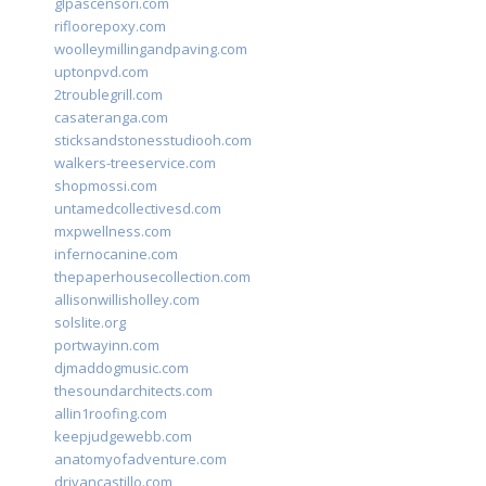
glpascensori.com
rifloorepoxy.com
woolleymillingandpaving.com
uptonpvd.com
2troublegrill.com
casateranga.com
sticksandstonesstudiooh.com
walkers-treeservice.com
shopmossi.com
untamedcollectivesd.com
mxpwellness.com
infernocanine.com
thepaperhousecollection.com
allisonwillisholley.com
solslite.org
portwayinn.com
djmaddogmusic.com
thesoundarchitects.com
allin1roofing.com
keepjudgewebb.com
anatomyofadventure.com
drivancastillo.com