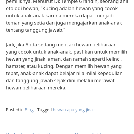
pemiliknya. Menurut Dr. Temple Grandin, seorang ahli
etologi hewan, “Kucing adalah hewan yang cocok
untuk anak-anak karena mereka dapat menjadi
teman yang setia dan juga mengajarkan anak-anak
tentang tanggung jawab.”
Jadi, jika Anda sedang mencari hewan peliharaan
yang cocok untuk anak-anak, pastikan untuk memilih
hewan yang jinak, aman, dan ramah seperti kelinci,
hamster, atau kucing. Dengan memilih hewan yang
tepat, anak-anak dapat belajar nilai-nilai kepedulian
dan tanggung jawab sejak dini melalui merawat
hewan peliharaan mereka.
Posted in
Blog
Tagged
hewan apa yang jinak