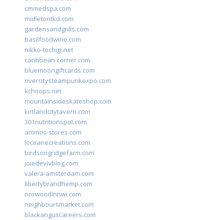
cmmedspa.com
midletontkd.com
gardensandgrills.com
basilfoodwine.com
nikko-tochigi.net
caribbean-corner.com
bluemoongiftcards.com
rivercitysteampunkexpo.com
kchoops.net
mountainsideskateshop.com
kirtlandcitytavern.com
301nutritionspot.com
ammos-stores.com
loceanecreations.com
birdsongridgefarm.com
joiedevivblog.com
valera-amsterdam.com
libertybrandhemp.com
norwoodinnwi.com
neighboursmarket.com
blackanguscareers.com