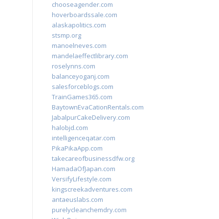
chooseagender.com
hoverboardssale.com
alaskapolitics.com
stsmp.org
manoelneves.com
mandelaeffectlibrary.com
roselynns.com
balanceyoganj.com
salesforceblogs.com
TrainGames365.com
BaytownEvaCationRentals.com
JabalpurCakeDelivery.com
halobjd.com
intelligenceqatar.com
PikaPikaApp.com
takecareofbusinessdfw.org
HamadaOfJapan.com
VersifyLifestyle.com
kingscreekadventures.com
antaeuslabs.com
purelycleanchemdry.com