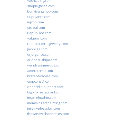
WishOping.com
shoplegacee.com
bonvivantshop.com
CupPlante.com
mpzin.com
stcreal.com
PopUpFlea.com
valueml.com
rebeccatorresjewelry.com
jmpbliss.com
drjorgerico.com
queensushipa.com
wendyweimerdds.com
ameri-camp.com
hrsreceivables.com
empconst1.com
cinderella-support.com
bigpinkrestaurant.com
inspirehuahin.com
memmingerspainting.com
jeremypbeasley.com
thesandwichdepotcos.com