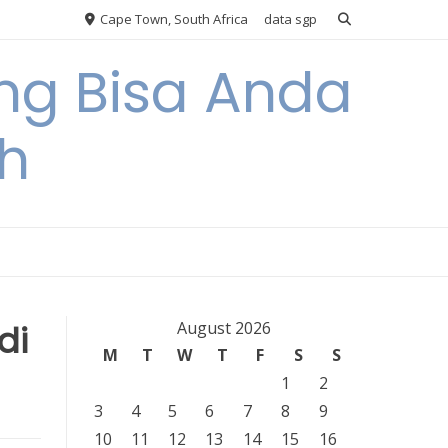
Cape Town, South Africa
data sgp
ng Bisa Anda
h
di
August 2026
M
T
W
T
F
S
S
1
2
3
4
5
6
7
8
9
10
11
12
13
14
15
16