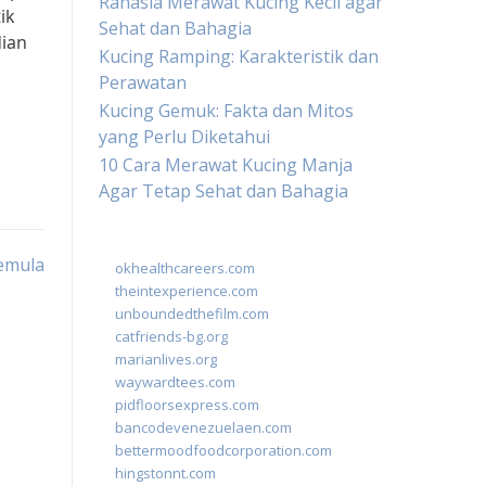
Rahasia Merawat Kucing Kecil agar
ik
Sehat dan Bahagia
dian
Kucing Ramping: Karakteristik dan
Perawatan
Kucing Gemuk: Fakta dan Mitos
yang Perlu Diketahui
10 Cara Merawat Kucing Manja
Agar Tetap Sehat dan Bahagia
emula
okhealthcareers.com
theintexperience.com
unboundedthefilm.com
catfriends-bg.org
marianlives.org
waywardtees.com
pidfloorsexpress.com
bancodevenezuelaen.com
bettermoodfoodcorporation.com
hingstonnt.com