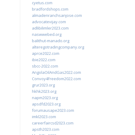
cyetus.com
bradfordshops.com
almadenranchsanjose.com
advocatevijay.com
adlibilimler2023.com
naswwebed.org
balithut-manado.org
alteregotradingcompany.org
aprce2022.com
ibie2022.com
sbcc-2022.com
AngolaOilAndGas2022.com
Convoy4Freedom2022.com
grur2023.org
hkhk2023.org
napm2023.org
apsdfd2023.org
forumausape2023.com
imkl2023.com
careerfaircsd2023.com
apsth2023.com