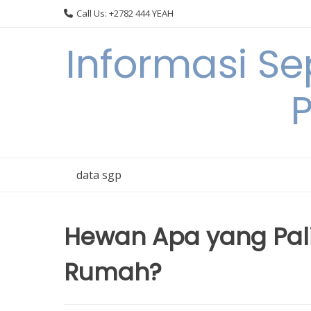
Skip
Call Us: +2782 444 YEAH
to
content
Informasi S
data sgp
Hewan Apa yang Palin
Rumah?