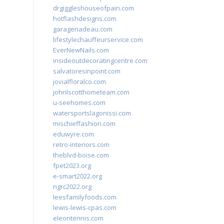
drgiggleshouseofpain.com
hotflashdesigns.com
garagenadeau.com
lifestylechauffeurservice.com
EverNewNails.com
insideoutdecoratingcentre.com
salvatoresinpoint.com
jovialfloralco.com
johnlscotthometeam.com
u-seehomes.com
watersportslagonissi.com
mischieffashion.com
eduwyre.com
retro-interiors.com
theblvd-boise.com
fpet2023.org
e-smart2022.org
ngrc2022.org
leesfamilyfoods.com
lewis-lewis-cpas.com
eleontennis.com