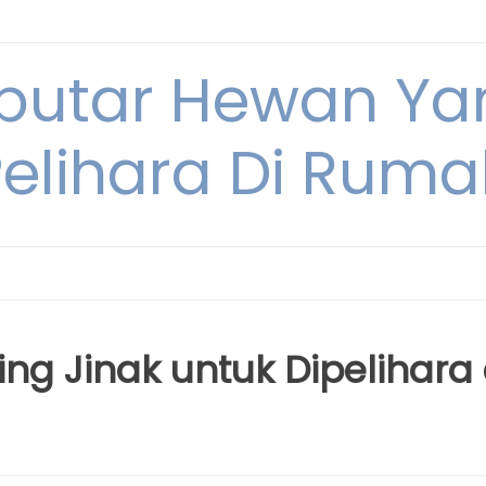
eputar Hewan Ya
Pelihara Di Ruma
g Jinak untuk Dipelihara 