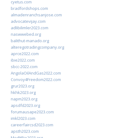
cyetus.com
bradfordshops.com
almadenranchsanjose.com
advocatevijay.com
adlibilimler2023.com
naswwebed.org
balithut-manado.org
alteregotradingcompany.org
aprce2022.com
ibie2022.com
sbcc-2022.com
AngolaOilAndGas2022.com
Convoy4Freedom2022.com
grur2023.org
hkhk2023.org
napm2023.org
apsdfd2023.org
forumausape2023.com
imkl2023.com
careerfaircsd2023.com
apsth2023.com
MedItRio2023.org