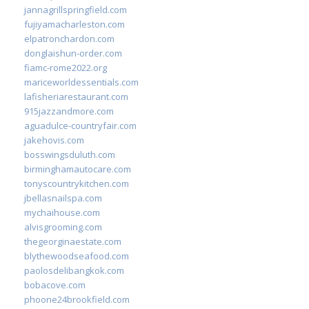
jannagrillspringfield.com
fujiyamacharleston.com
elpatronchardon.com
donglaishun-order.com
fiamc-rome2022.org
mariceworldessentials.com
lafisheriarestaurant.com
915jazzandmore.com
aguadulce-countryfair.com
jakehovis.com
bosswingsduluth.com
birminghamautocare.com
tonyscountrykitchen.com
jbellasnailspa.com
mychaihouse.com
alvisgrooming.com
thegeorginaestate.com
blythewoodseafood.com
paolosdelibangkok.com
bobacove.com
phoone24brookfield.com