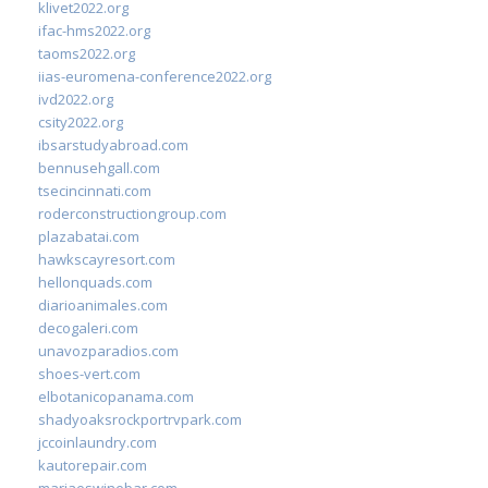
klivet2022.org
ifac-hms2022.org
taoms2022.org
iias-euromena-conference2022.org
ivd2022.org
csity2022.org
ibsarstudyabroad.com
bennusehgall.com
tsecincinnati.com
roderconstructiongroup.com
plazabatai.com
hawkscayresort.com
hellonquads.com
diarioanimales.com
decogaleri.com
unavozparadios.com
shoes-vert.com
elbotanicopanama.com
shadyoaksrockportrvpark.com
jccoinlaundry.com
kautorepair.com
marjaeswinebar.com