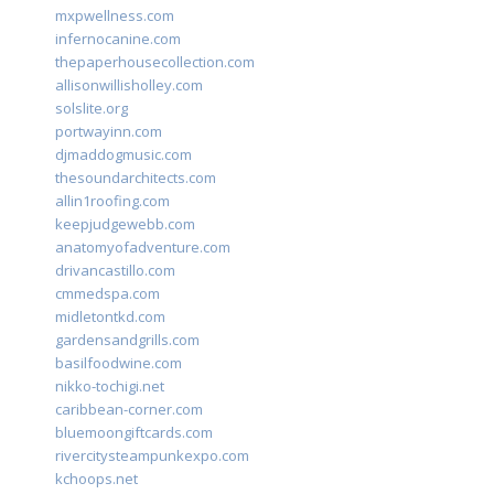
mxpwellness.com
infernocanine.com
thepaperhousecollection.com
allisonwillisholley.com
solslite.org
portwayinn.com
djmaddogmusic.com
thesoundarchitects.com
allin1roofing.com
keepjudgewebb.com
anatomyofadventure.com
drivancastillo.com
cmmedspa.com
midletontkd.com
gardensandgrills.com
basilfoodwine.com
nikko-tochigi.net
caribbean-corner.com
bluemoongiftcards.com
rivercitysteampunkexpo.com
kchoops.net