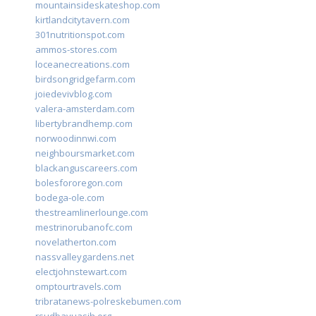
mountainsideskateshop.com
kirtlandcitytavern.com
301nutritionspot.com
ammos-stores.com
loceanecreations.com
birdsongridgefarm.com
joiedevivblog.com
valera-amsterdam.com
libertybrandhemp.com
norwoodinnwi.com
neighboursmarket.com
blackanguscareers.com
bolesfororegon.com
bodega-ole.com
thestreamlinerlounge.com
mestrinorubanofc.com
novelatherton.com
nassvalleygardens.net
electjohnstewart.com
omptourtravels.com
tribratanews-polreskebumen.com