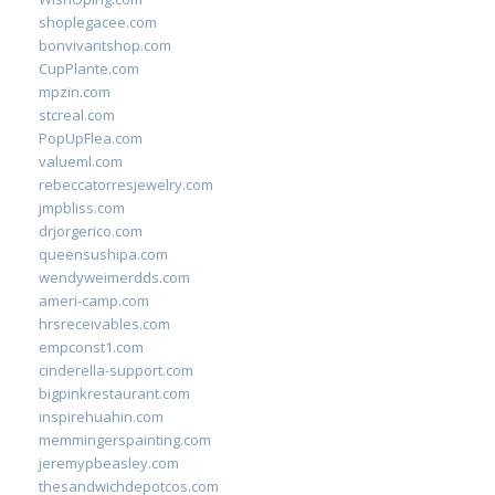
shoplegacee.com
bonvivantshop.com
CupPlante.com
mpzin.com
stcreal.com
PopUpFlea.com
valueml.com
rebeccatorresjewelry.com
jmpbliss.com
drjorgerico.com
queensushipa.com
wendyweimerdds.com
ameri-camp.com
hrsreceivables.com
empconst1.com
cinderella-support.com
bigpinkrestaurant.com
inspirehuahin.com
memmingerspainting.com
jeremypbeasley.com
thesandwichdepotcos.com