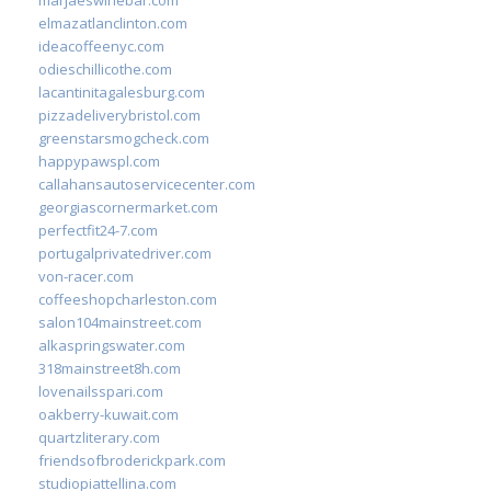
elmazatlanclinton.com
ideacoffeenyc.com
odieschillicothe.com
lacantinitagalesburg.com
pizzadeliverybristol.com
greenstarsmogcheck.com
happypawspl.com
callahansautoservicecenter.com
georgiascornermarket.com
perfectfit24-7.com
portugalprivatedriver.com
von-racer.com
coffeeshopcharleston.com
salon104mainstreet.com
alkaspringswater.com
318mainstreet8h.com
lovenailsspari.com
oakberry-kuwait.com
quartzliterary.com
friendsofbroderickpark.com
studiopiattellina.com