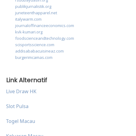
rsudbayuasih.org
publikjurnalistik.org
juneteenthapparel.net
italywarm.com
journaloffinanceeconomics.com
kvk-kumari.org
foodscienceandtechnology.com
scisportsscience.com
addisababacuisineaz.com
burgerimcamas.com
Link Alternatif
Live Draw HK
Slot Pulsa
Togel Macau