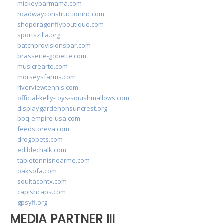
mickeybarmama.com
roadwayconstructioninc.com
shopdragonflyboutique.com
sportszilla.org
batchprovisionsbar.com
brasserie-gobette.com
musicrearte.com
morseysfarms.com
riverviewtennis.com
official-kelly-toys-squishmallows.com
displaygardenonsuncrest.org
bbq-empire-usa.com
feedstoreva.com
drogopets.com
ediblechalk.com
tabletennisnearme.com
oaksofa.com
soultacohtx.com
capishcaps.com
gpsyfl.org
MEDIA PARTNER III