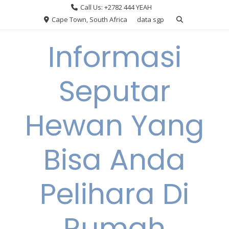
Skip
Call Us: +2782 444 YEAH
to
Cape Town, South Africa
data sgp
content
Informasi
Seputar
Hewan Yang
Bisa Anda
Pelihara Di
Rumah