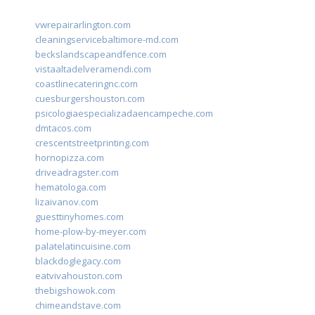
vwrepairarlington.com
cleaningservicebaltimore-md.com
beckslandscapeandfence.com
vistaaltadelveramendi.com
coastlinecateringnc.com
cuesburgershouston.com
psicologiaespecializadaencampeche.com
dmtacos.com
crescentstreetprinting.com
hornopizza.com
driveadragster.com
hematologa.com
lizaivanov.com
guesttinyhomes.com
home-plow-by-meyer.com
palatelatincuisine.com
blackdoglegacy.com
eatvivahouston.com
thebigshowok.com
chimeandstave.com