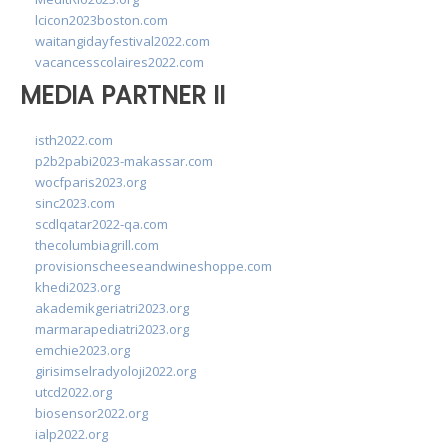
lcicon2023boston.com
waitangidayfestival2022.com
vacancesscolaires2022.com
MEDIA PARTNER II
isth2022.com
p2b2pabi2023-makassar.com
wocfparis2023.org
sinc2023.com
scdlqatar2022-qa.com
thecolumbiagrill.com
provisionscheeseandwineshoppe.com
khedi2023.org
akademikgeriatri2023.org
marmarapediatri2023.org
emchie2023.org
girisimselradyoloji2022.org
utcd2022.org
biosensor2022.org
ialp2022.org