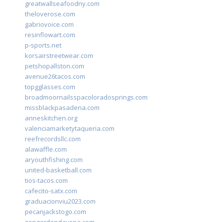
greatwallseafoodny.com
theloverose.com
gabriovoice.com
resinflowart.com
p-sports.net
korsairstreetwear.com
petshopallston.com
avenue26tacos.com
topgglasses.com
broadmoornailsspacoloradosprings.com
missblackpasadena.com
anneskitchen.org
valenciamarketytaqueria.com
reefrecordsllc.com
alawaffle.com
aryouthfishing.com
united-basketball.com
tios-tacos.com
cafecito-satx.com
graduacionviu2023.com
pecanjackstogo.com