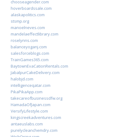
chooseagender.com
hoverboardssale.com
alaskapolitics.com
stsmp.org
manoelneves.com
mandelaeffectlibrary.com
roselynns.com
balanceyoganj.com
salesforceblogs.com
TrainGames365.com
BaytownEvaCationRentals.com
JabalpurCakeDelivery.com
halobjd.com
intelligenceqatar.com
PikaPikaApp.com
takecareofbusinessdfw.org
HamadaOfJapan.com
VersifyLifestyle.com
kingscreekadventures.com
antaeuslabs.com
purelycleanchemdry.com
WishOping.com