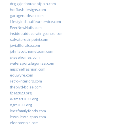
drgiggleshouseofpain.com
hotflashdesigns.com
garagenadeau.com
lifestylechauffeurservice.com
EverNewNails.com
insideoutdecoratingcentre.com
salvatoresinpoint.com
jovialfloralco.com
johnlscotthometeam.com
u-seehomes.com
watersportslagonissi.com
mischieffashion.com
eduwyre.com
retro-interiors.com
theblvd-boise.com
fpet2023.org
e-smart2022.org
ngrc2022.org
leesfamilyfoods.com
lewis-lewis-cpas.com
eleontennis.com