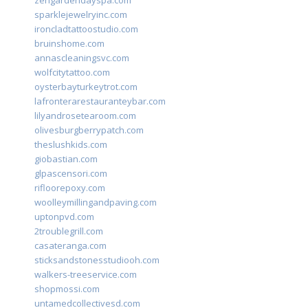
zengardendayspa.com
sparklejewelryinc.com
ironcladtattoostudio.com
bruinshome.com
annascleaningsvc.com
wolfcitytattoo.com
oysterbayturkeytrot.com
lafronterarestauranteybar.com
lilyandrosetearoom.com
olivesburgberrypatch.com
theslushkids.com
giobastian.com
glpascensori.com
rifloorepoxy.com
woolleymillingandpaving.com
uptonpvd.com
2troublegrill.com
casateranga.com
sticksandstonesstudiooh.com
walkers-treeservice.com
shopmossi.com
untamedcollectivesd.com