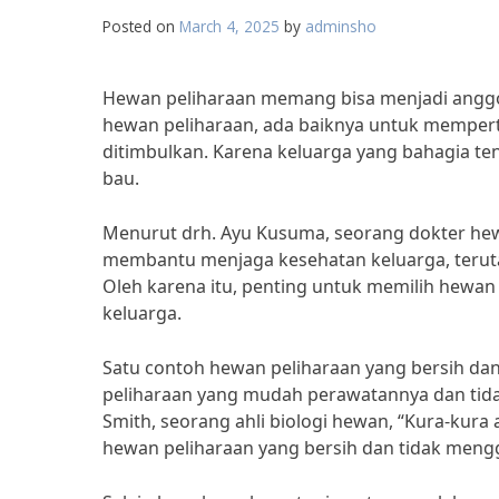
Posted on
March 4, 2025
by
adminsho
Hewan peliharaan memang bisa menjadi angg
hewan peliharaan, ada baiknya untuk memper
ditimbulkan. Karena keluarga yang bahagia te
bau.
Menurut drh. Ayu Kusuma, seorang dokter hew
membantu menjaga kesehatan keluarga, teruta
Oleh karena itu, penting untuk memilih hewan
keluarga.
Satu contoh hewan peliharaan yang bersih da
peliharaan yang mudah perawatannya dan tid
Smith, seorang ahli biologi hewan, “Kura-kura 
hewan peliharaan yang bersih dan tidak men