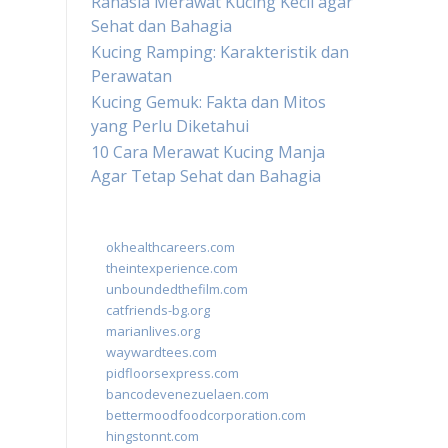
Rahasia Merawat Kucing Kecil agar
Sehat dan Bahagia
Kucing Ramping: Karakteristik dan
Perawatan
Kucing Gemuk: Fakta dan Mitos
yang Perlu Diketahui
10 Cara Merawat Kucing Manja
Agar Tetap Sehat dan Bahagia
okhealthcareers.com
theintexperience.com
unboundedthefilm.com
catfriends-bg.org
marianlives.org
waywardtees.com
pidfloorsexpress.com
bancodevenezuelaen.com
bettermoodfoodcorporation.com
hingstonnt.com