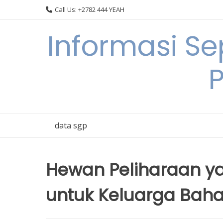
Skip
Call Us: +2782 444 YEAH
to
content
Informasi S
data sgp
Hewan Peliharaan ya
untuk Keluarga Bah