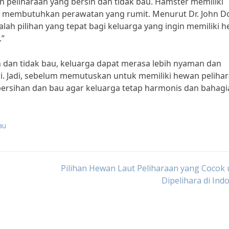
n peliharaan yang bersih dan tidak bau. Hamster memiliki
ak membutuhkan perawatan yang rumit. Menurut Dr. John D
lah pilihan yang tepat bagi keluarga yang ingin memiliki 
.”
 dan tidak bau, keluarga dapat merasa lebih nyaman dan
i. Jadi, sebelum memutuskan untuk memiliki hewan pelihar
rsihan dan bau agar keluarga tetap harmonis dan bahagi
au
Pilihan Hewan Laut Peliharaan yang Cocok
Dipelihara di Ind