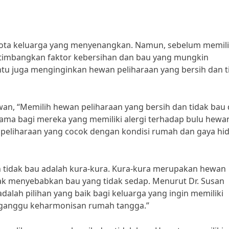
ota keluarga yang menyenangkan. Namun, sebelum memil
timbangkan faktor kebersihan dan bau yang mungkin
ntu juga menginginkan hewan peliharaan yang bersih dan t
an, “Memilih hewan peliharaan yang bersih dan tidak bau
ma bagi mereka yang memiliki alergi terhadap bulu hewan
 peliharaan yang cocok dengan kondisi rumah dan gaya hi
n tidak bau adalah kura-kura. Kura-kura merupakan hewan
ak menyebabkan bau yang tidak sedap. Menurut Dr. Susan
adalah pilihan yang baik bagi keluarga yang ingin memiliki
gganggu keharmonisan rumah tangga.”