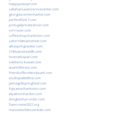
happypawspl.com
callahansautoservicecenter.com
georgiascornermarket.com
perfectfit24-7.com
portugalprivatedriver.com
von-racer.com
coffeeshopcharleston.com
salon104mainstreet.com
alkaspringswater.com
318mainstreet8h.com
lovenailsspari.com
oakberry-kuwait.com
quartzliterary.com
friendsofbroderickpark.com
studiopiattellina.com
jannagrillspringfield.com
fujiyamacharleston.com
elpatronchardon.com
donglaishun-order.com
fiamc-rome2022.org
mariceworldessentials.com