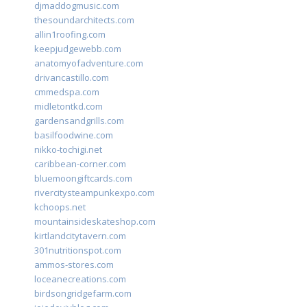
djmaddogmusic.com
thesoundarchitects.com
allin1roofing.com
keepjudgewebb.com
anatomyofadventure.com
drivancastillo.com
cmmedspa.com
midletontkd.com
gardensandgrills.com
basilfoodwine.com
nikko-tochigi.net
caribbean-corner.com
bluemoongiftcards.com
rivercitysteampunkexpo.com
kchoops.net
mountainsideskateshop.com
kirtlandcitytavern.com
301nutritionspot.com
ammos-stores.com
loceanecreations.com
birdsongridgefarm.com