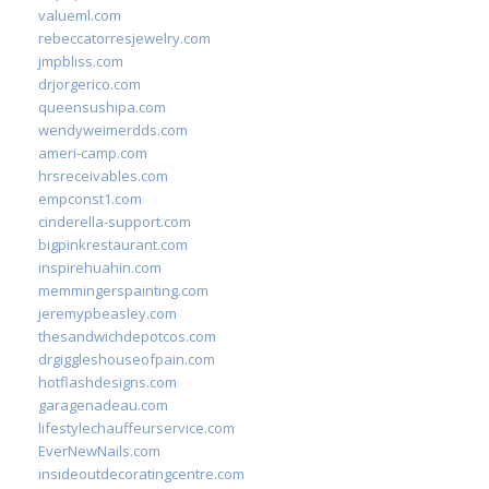
valueml.com
rebeccatorresjewelry.com
jmpbliss.com
drjorgerico.com
queensushipa.com
wendyweimerdds.com
ameri-camp.com
hrsreceivables.com
empconst1.com
cinderella-support.com
bigpinkrestaurant.com
inspirehuahin.com
memmingerspainting.com
jeremypbeasley.com
thesandwichdepotcos.com
drgiggleshouseofpain.com
hotflashdesigns.com
garagenadeau.com
lifestylechauffeurservice.com
EverNewNails.com
insideoutdecoratingcentre.com