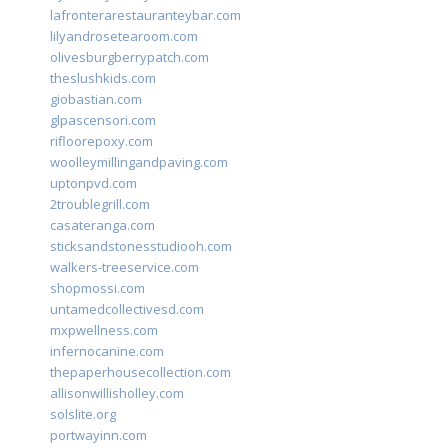
lafronterarestauranteybar.com
lilyandrosetearoom.com
olivesburgberrypatch.com
theslushkids.com
giobastian.com
glpascensori.com
rifloorepoxy.com
woolleymillingandpaving.com
uptonpvd.com
2troublegrill.com
casateranga.com
sticksandstonesstudiooh.com
walkers-treeservice.com
shopmossi.com
untamedcollectivesd.com
mxpwellness.com
infernocanine.com
thepaperhousecollection.com
allisonwillisholley.com
solslite.org
portwayinn.com