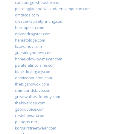
cuesburgershouston.com
psicologiaespecializadaencampeche.com
dmtacos.com
crescentstreetprinting.com
hornopizza.com
driveadragster.com
hematologa.com
lizaivanov.com
guesttinyhomes.com
home-plow-by-meyer.com
palatelatincuisine.com
blackdoglegacy.com
eatvivahouston.com
thebigshowok.com
chimeandstave.com
greatwallseafoodny.com
theloverose.com
gabriovoice.com
resinflowart.com
p-sports.net
korsairstreetwear.com