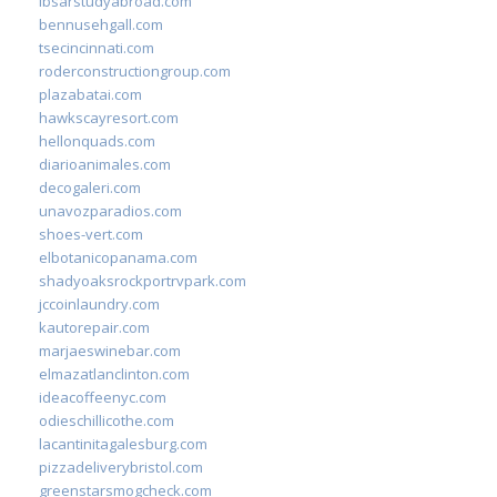
ibsarstudyabroad.com
bennusehgall.com
tsecincinnati.com
roderconstructiongroup.com
plazabatai.com
hawkscayresort.com
hellonquads.com
diarioanimales.com
decogaleri.com
unavozparadios.com
shoes-vert.com
elbotanicopanama.com
shadyoaksrockportrvpark.com
jccoinlaundry.com
kautorepair.com
marjaeswinebar.com
elmazatlanclinton.com
ideacoffeenyc.com
odieschillicothe.com
lacantinitagalesburg.com
pizzadeliverybristol.com
greenstarsmogcheck.com