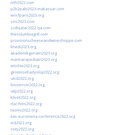
isth2022.com
p2b2pabi2023-makassar.com
wocfparis2023.org
sinc2023.com
scdlqatar2022-qa.com
thecolumbiagrill.com
provisionscheeseandwineshoppe.com
khedi2023.org
akademikgeriatri2023.org
marmarapediatri2023.org
emchie2023.org
girisimselradyoloji2022.org
utcd2022.org
biosensor2022.org
ialp2022.org
klivet2022.org
ifac-hms2022.org
taoms2022.org
iias-euromena-conference2022.org
ivd2022.org
csity2022.org