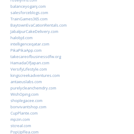
roselynns.com
balanceyoganj.com
salesforceblogs.com
TrainGames365.com
BaytownEvaCationRentals.com
JabalpurCakeDelivery.com
halobjd.com
intelligenceqatar.com
PikaPikaApp.com
takecareofbusinessdfw.org
HamadaOfJapan.com
VersifyLifestyle.com
kingscreekadventures.com
antaeuslabs.com
purelycleanchemdry.com
WishOping.com
shoplegacee.com
bonvivantshop.com
CupPlante.com
mpzin.com
stcreal.com
PopUpFlea.com