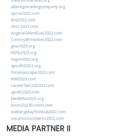
balithut-manado.org
alteregotradingcompany.org
aprce2022.com
ibie2022.com
sbcc-2022.com
AngolaOilAndGas2022.com
Convoy4Freedom2022.com
grur2023.org
hkhk2023.org
napm2023.org
apsdfd2023.org
forumausape2023.com
imkl2023.com
careerfaircsd2023.com
apsth2023.com
MedItRio2023.org
lcicon2023boston.com
waitangidayfestival2022.com
vacancesscolaires2022.com
MEDIA PARTNER II