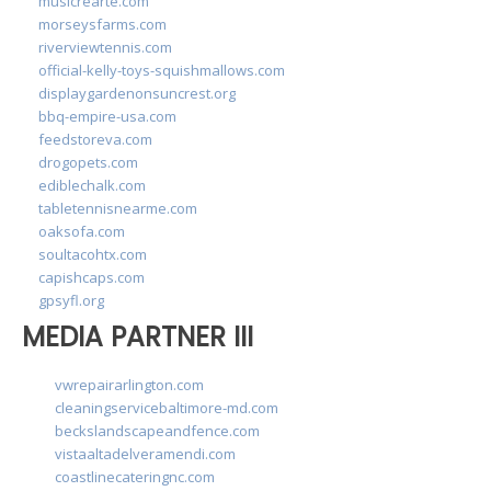
musicrearte.com
morseysfarms.com
riverviewtennis.com
official-kelly-toys-squishmallows.com
displaygardenonsuncrest.org
bbq-empire-usa.com
feedstoreva.com
drogopets.com
ediblechalk.com
tabletennisnearme.com
oaksofa.com
soultacohtx.com
capishcaps.com
gpsyfl.org
MEDIA PARTNER III
vwrepairarlington.com
cleaningservicebaltimore-md.com
beckslandscapeandfence.com
vistaaltadelveramendi.com
coastlinecateringnc.com