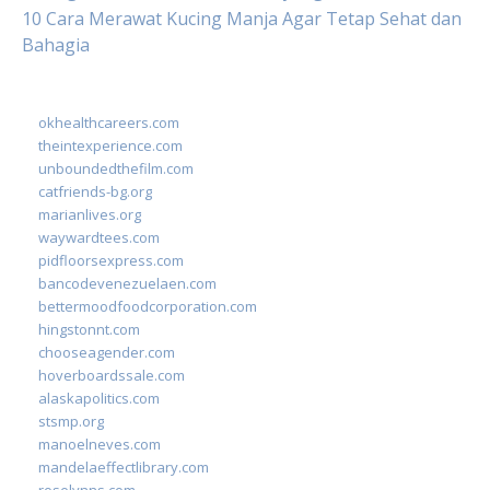
10 Cara Merawat Kucing Manja Agar Tetap Sehat dan
Bahagia
okhealthcareers.com
theintexperience.com
unboundedthefilm.com
catfriends-bg.org
marianlives.org
waywardtees.com
pidfloorsexpress.com
bancodevenezuelaen.com
bettermoodfoodcorporation.com
hingstonnt.com
chooseagender.com
hoverboardssale.com
alaskapolitics.com
stsmp.org
manoelneves.com
mandelaeffectlibrary.com