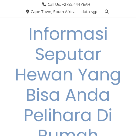
Skip
Call Us: +2782 444 YEAH
to
Cape Town, South Africa
data sgp
content
Informasi
Seputar
Hewan Yang
Bisa Anda
Pelihara Di
Rumah