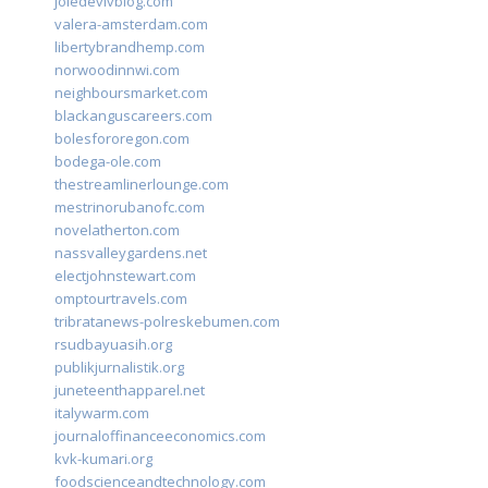
joiedevivblog.com
valera-amsterdam.com
libertybrandhemp.com
norwoodinnwi.com
neighboursmarket.com
blackanguscareers.com
bolesfororegon.com
bodega-ole.com
thestreamlinerlounge.com
mestrinorubanofc.com
novelatherton.com
nassvalleygardens.net
electjohnstewart.com
omptourtravels.com
tribratanews-polreskebumen.com
rsudbayuasih.org
publikjurnalistik.org
juneteenthapparel.net
italywarm.com
journaloffinanceeconomics.com
kvk-kumari.org
foodscienceandtechnology.com