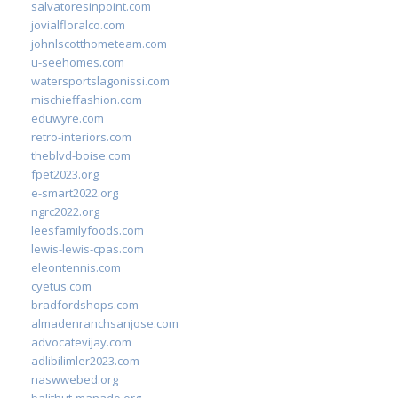
salvatoresinpoint.com
jovialfloralco.com
johnlscotthometeam.com
u-seehomes.com
watersportslagonissi.com
mischieffashion.com
eduwyre.com
retro-interiors.com
theblvd-boise.com
fpet2023.org
e-smart2022.org
ngrc2022.org
leesfamilyfoods.com
lewis-lewis-cpas.com
eleontennis.com
cyetus.com
bradfordshops.com
almadenranchsanjose.com
advocatevijay.com
adlibilimler2023.com
naswwebed.org