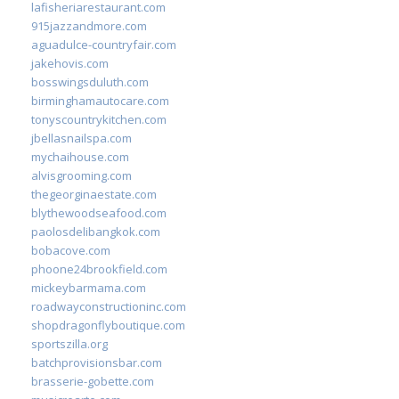
lafisheriarestaurant.com
915jazzandmore.com
aguadulce-countryfair.com
jakehovis.com
bosswingsduluth.com
birminghamautocare.com
tonyscountrykitchen.com
jbellasnailspa.com
mychaihouse.com
alvisgrooming.com
thegeorginaestate.com
blythewoodseafood.com
paolosdelibangkok.com
bobacove.com
phoone24brookfield.com
mickeybarmama.com
roadwayconstructioninc.com
shopdragonflyboutique.com
sportszilla.org
batchprovisionsbar.com
brasserie-gobette.com