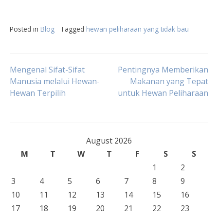
Posted in
Blog
Tagged
hewan peliharaan yang tidak bau
Post
Mengenal Sifat-Sifat
Pentingnya Memberikan
Manusia melalui Hewan-
Makanan yang Tepat
Hewan Terpilih
untuk Hewan Peliharaan
navigation
August 2026
M
T
W
T
F
S
S
1
2
3
4
5
6
7
8
9
10
11
12
13
14
15
16
17
18
19
20
21
22
23