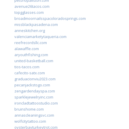
petshopallston.com
avenue26tacos.com
topgglasses.com
broadmoornailsspacoloradosprings.com
missblackpasadena.com
anneskitchen.org
valenciamarketytaqueria.com
reefrecordsllc.com
alawaffle.com
aryouthfishing.com
united-basketball.com
tios-tacos.com
cafecito-satx.com
graduacionviu2023.com
pecanjackstogo.com
zengardendayspa.com
sparklejewelryinc.com
ironcladtattoostudio.com
bruinshome.com
annascleaningsvc.com
wolfcitytattoo.com
oysterbayturkeytrot.com