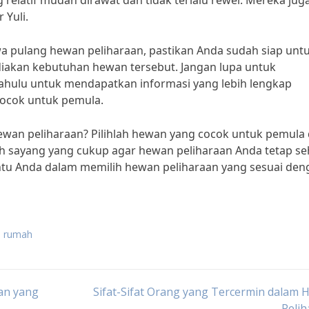
relatif mudah dirawat dan tidak terlalu rewel. Mereka juga
 Yuli.
ulang hewan peliharaan, pastikan Anda sudah siap unt
akan kebutuhan hewan tersebut. Jangan lupa untuk
dahulu untuk mendapatkan informasi yang lebih lengkap
ocok untuk pemula.
hewan peliharaan? Pilihlah hewan yang cocok untuk pemula
h sayang yang cukup agar hewan peliharaan Anda tetap se
ntu Anda dalam memilih hewan peliharaan yang sesuai den
i rumah
an yang
Sifat-Sifat Orang yang Tercermin dalam
Peli