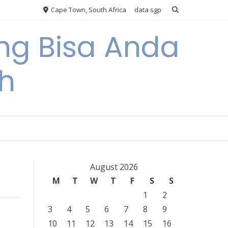
Cape Town, South Africa
data sgp
ng Bisa Anda
h
August 2026
M
T
W
T
F
S
S
1
2
3
4
5
6
7
8
9
10
11
12
13
14
15
16