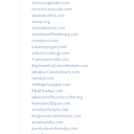
chooseagender.com
hoverboardssale.com
alaskapolitics.com
stsmp.org
manoelneves.com
mandelaeffectlibrary.com
roselynns.com
balanceyoganj.com
salesforceblogs.com
TrainGames365.com
BaytownEvaCationRentals.com
JabalpurCakeDelivery.com
halobjd.com
intelligenceqatar.com
PikaPikaApp.com
takecareofbusinessdfw.org
HamadaOfJapan.com
VersifyLifestyle.com
kingscreekadventures.com
antaeuslabs.com
purelycleanchemdry.com