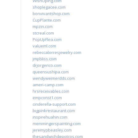
WishOping.com
shoplegacee.com
bonvivantshop.com
CupPlante.com
mpzin.com
stcreal.com
PopUpFlea.com
valueml.com
rebeccatorresjewelry.com
jmpbliss.com
drjorgerico.com
queensushipa.com
wendyweimerdds.com
ameri-camp.com
hrsreceivables.com
empconst1.com
cinderella-support.com
bigpinkrestaurant.com
inspirehuahin.com
memmingerspainting.com
jeremypbeasley.com
thesandwichdepotcos.com