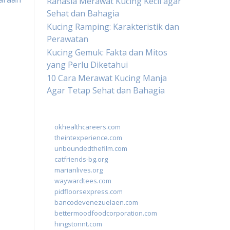
Rahasia Merawat Kucing Kecil agar
Sehat dan Bahagia
Kucing Ramping: Karakteristik dan
Perawatan
Kucing Gemuk: Fakta dan Mitos
yang Perlu Diketahui
10 Cara Merawat Kucing Manja
Agar Tetap Sehat dan Bahagia
okhealthcareers.com
theintexperience.com
unboundedthefilm.com
catfriends-bg.org
marianlives.org
waywardtees.com
pidfloorsexpress.com
bancodevenezuelaen.com
bettermoodfoodcorporation.com
hingstonnt.com