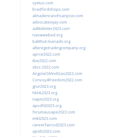
cyetus.com
bradfordshops.com
almadenranchsanjose.com
advocatevijay.com
adlibilimler2023.com
naswwebed.org
balithut-manado.org
alteregotradingcompany.org
aprce2022.com
ibie2022.com
sbcc-2022.com
AngolaOilAndGas2022.com
Convoy4Freedom2022.com
grur2023.org
hkhk2023.org
napm2023.org
apsdfd2023.org
forumausape2023.com
imkl2023.com
careerfaircsd2023.com
apsth2023.com