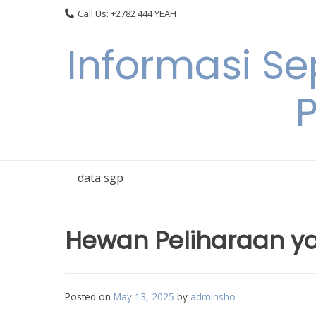
Skip
Call Us: +2782 444 YEAH
to
content
Informasi S
data sgp
Hewan Peliharaan y
Posted on
May 13, 2025
by
adminsho