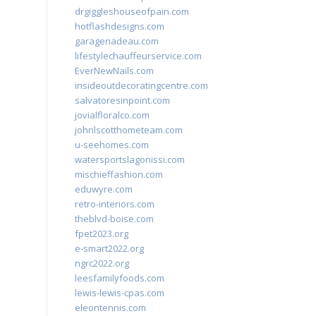
drgiggleshouseofpain.com
hotflashdesigns.com
garagenadeau.com
lifestylechauffeurservice.com
EverNewNails.com
insideoutdecoratingcentre.com
salvatoresinpoint.com
jovialfloralco.com
johnlscotthometeam.com
u-seehomes.com
watersportslagonissi.com
mischieffashion.com
eduwyre.com
retro-interiors.com
theblvd-boise.com
fpet2023.org
e-smart2022.org
ngrc2022.org
leesfamilyfoods.com
lewis-lewis-cpas.com
eleontennis.com