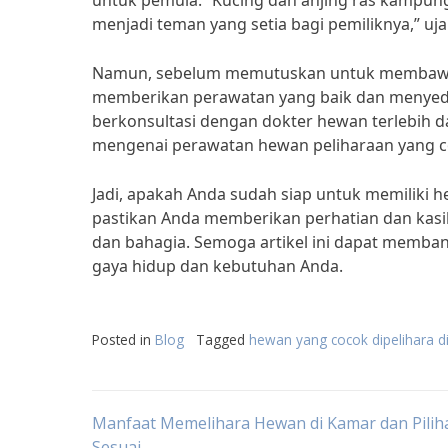
untuk pemula. “Kucing dan anjing ras kampung 
menjadi teman yang setia bagi pemiliknya,” ujar
Namun, sebelum memutuskan untuk membawa p
memberikan perawatan yang baik dan menyedi
berkonsultasi dengan dokter hewan terlebih 
mengenai perawatan hewan peliharaan yang c
Jadi, apakah Anda sudah siap untuk memiliki 
pastikan Anda memberikan perhatian dan kasi
dan bahagia. Semoga artikel ini dapat memba
gaya hidup dan kebutuhan Anda.
Posted in
Blog
Tagged
hewan yang cocok dipelihara d
Post
Manfaat Memelihara Hewan di Kamar dan Pilih
Sesuai