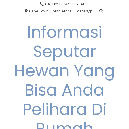
Skip
Call Us: +2782 444 YEAH
to
Cape Town, South Africa
data sgp
content
Informasi
Seputar
Hewan Yang
Bisa Anda
Pelihara Di
Rumah