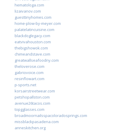
hematologa.com
lizaivanov.com
guesttinyhomes.com
home-plow-by-meyer.com
palatelatincuisine.com
blackdoglegacy.com
eatvivahouston.com
thebigshowok.com
chimeandstave.com
greatwallseafoodny.com
theloverose.com
gabriovoice.com
resinflowart.com
p-sports.net
korsairstreetwear.com
petshopallston.com
avenue26tacos.com
topgglasses.com
broadmoornailsspacoloradosprings.com
missblackpasadena.com
anneskitchen.org