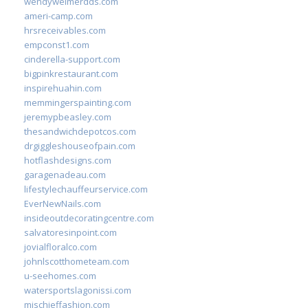
wendyweimerdds.com
ameri-camp.com
hrsreceivables.com
empconst1.com
cinderella-support.com
bigpinkrestaurant.com
inspirehuahin.com
memmingerspainting.com
jeremypbeasley.com
thesandwichdepotcos.com
drgiggleshouseofpain.com
hotflashdesigns.com
garagenadeau.com
lifestylechauffeurservice.com
EverNewNails.com
insideoutdecoratingcentre.com
salvatoresinpoint.com
jovialfloralco.com
johnlscotthometeam.com
u-seehomes.com
watersportslagonissi.com
mischieffashion.com