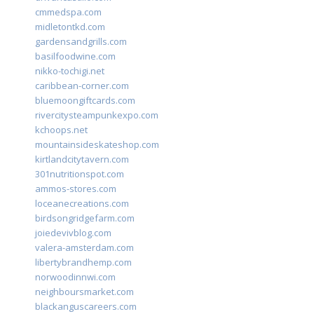
cmmedspa.com
midletontkd.com
gardensandgrills.com
basilfoodwine.com
nikko-tochigi.net
caribbean-corner.com
bluemoongiftcards.com
rivercitysteampunkexpo.com
kchoops.net
mountainsideskateshop.com
kirtlandcitytavern.com
301nutritionspot.com
ammos-stores.com
loceanecreations.com
birdsongridgefarm.com
joiedevivblog.com
valera-amsterdam.com
libertybrandhemp.com
norwoodinnwi.com
neighboursmarket.com
blackanguscareers.com