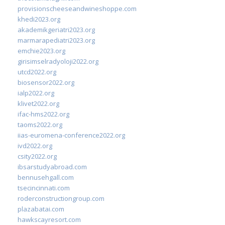
provisionscheeseandwineshoppe.com
khedi2023.org
akademikgeriatri2023.org
marmarapediatri2023.org
emchie2023.org
girisimselradyoloji2022.org
utcd2022.org
biosensor2022.org
ialp2022.org
klivet2022.org
ifac-hms2022.org
taoms2022.org
iias-euromena-conference2022.org
ivd2022.org
csity2022.org
ibsarstudyabroad.com
bennusehgall.com
tsecincinnati.com
roderconstructiongroup.com
plazabatai.com
hawkscayresort.com