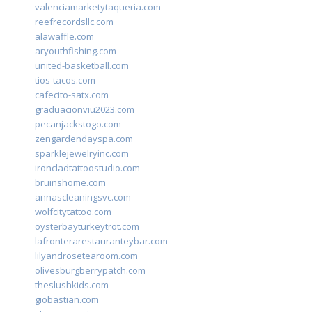
valenciamarketytaqueria.com
reefrecordsllc.com
alawaffle.com
aryouthfishing.com
united-basketball.com
tios-tacos.com
cafecito-satx.com
graduacionviu2023.com
pecanjackstogo.com
zengardendayspa.com
sparklejewelryinc.com
ironcladtattoostudio.com
bruinshome.com
annascleaningsvc.com
wolfcitytattoo.com
oysterbayturkeytrot.com
lafronterarestauranteybar.com
lilyandrosetearoom.com
olivesburgberrypatch.com
theslushkids.com
giobastian.com