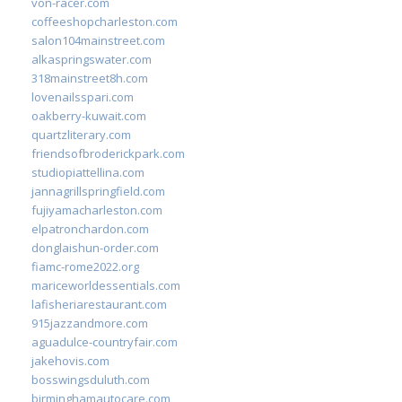
von-racer.com
coffeeshopcharleston.com
salon104mainstreet.com
alkaspringswater.com
318mainstreet8h.com
lovenailsspari.com
oakberry-kuwait.com
quartzliterary.com
friendsofbroderickpark.com
studiopiattellina.com
jannagrillspringfield.com
fujiyamacharleston.com
elpatronchardon.com
donglaishun-order.com
fiamc-rome2022.org
mariceworldessentials.com
lafisheriarestaurant.com
915jazzandmore.com
aguadulce-countryfair.com
jakehovis.com
bosswingsduluth.com
birminghamautocare.com