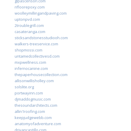
glpascensori.com
rifloorepoxy.com
woolleymillingandpaving.com
uptonpvd.com
2troublegrill.com
casateranga.com
sticksandstonesstudiooh.com
walkers-treeservice.com
shopmossi.com
untamedcollectivesd.com
mxpwellness.com
infernocanine.com
thepaperhousecollection.com
allisonwillisholley.com
solslite.org
portwayinn.com
djmaddogmusic.com
thesoundarchitects.com
allin1roofing.com
keepjudgewebb.com
anatomyofadventure.com
drivancastillo.com