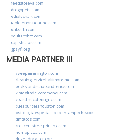
feedstoreva.com
drogopets.com
ediblechalk.com
tabletennisnearme.com
oaksofa.com
soultacohtx.com
capishcaps.com
gpsyfl.org
MEDIA PARTNER III
vwrepairarlington.com
cleaningservicebaltimore-md.com
beckslandscapeandfence.com
vistaaltadelveramendi.com
coastlinecateringnc.com
cuesburgershouston.com
psicologiaespecializadaencampeche.com
dmtacos.com
crescentstreetprinting.com
hornopizza.com
driveadragster.com