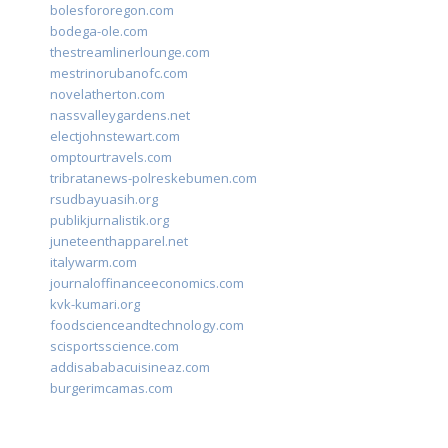
bolesfororegon.com
bodega-ole.com
thestreamlinerlounge.com
mestrinorubanofc.com
novelatherton.com
nassvalleygardens.net
electjohnstewart.com
omptourtravels.com
tribratanews-polreskebumen.com
rsudbayuasih.org
publikjurnalistik.org
juneteenthapparel.net
italywarm.com
journaloffinanceeconomics.com
kvk-kumari.org
foodscienceandtechnology.com
scisportsscience.com
addisababacuisineaz.com
burgerimcamas.com