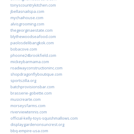
tonyscountrykitchen.com
jbellasnailspa.com
mychaihouse.com
alvisgrooming.com
thegeorginaestate.com
blythewoodseafood.com
paolosdelibangkok.com
bobacove.com
phoone24brookfield.com
mickeybarmama.com
roadwayconstructioninc.com
shopdragonflyboutique.com
sportszilla.org
batchprovisionsbar.com
brasserie-gobette.com
musicrearte.com
morseysfarms.com
riverviewtennis.com
official-kelly-toys-squishmallows.com
displaygardenonsuncrest.org
bbq-empire-usa.com