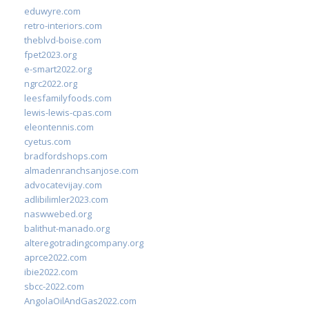
eduwyre.com
retro-interiors.com
theblvd-boise.com
fpet2023.org
e-smart2022.org
ngrc2022.org
leesfamilyfoods.com
lewis-lewis-cpas.com
eleontennis.com
cyetus.com
bradfordshops.com
almadenranchsanjose.com
advocatevijay.com
adlibilimler2023.com
naswwebed.org
balithut-manado.org
alteregotradingcompany.org
aprce2022.com
ibie2022.com
sbcc-2022.com
AngolaOilAndGas2022.com