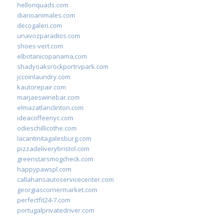
hellonquads.com
diarioanimales.com
decogaleri.com
unavozparadios.com
shoes-vert.com
elbotanicopanama.com
shadyoaksrockportrvpark.com
jccoinlaundry.com
kautorepair.com
marjaeswinebar.com
elmazatlanclinton.com
ideacoffeenyc.com
odieschillicothe.com
lacantinitagalesburg.com
pizzadeliverybristol.com
greenstarsmogcheck.com
happypawspl.com
callahansautoservicecenter.com
georgiascornermarket.com
perfectfit24-7.com
portugalprivatedriver.com