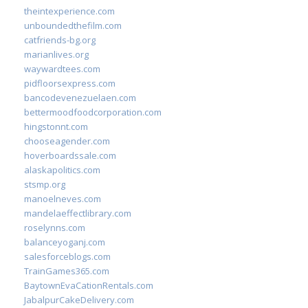
theintexperience.com
unboundedthefilm.com
catfriends-bg.org
marianlives.org
waywardtees.com
pidfloorsexpress.com
bancodevenezuelaen.com
bettermoodfoodcorporation.com
hingstonnt.com
chooseagender.com
hoverboardssale.com
alaskapolitics.com
stsmp.org
manoelneves.com
mandelaeffectlibrary.com
roselynns.com
balanceyoganj.com
salesforceblogs.com
TrainGames365.com
BaytownEvaCationRentals.com
JabalpurCakeDelivery.com