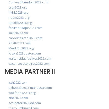
Convoy4Freedom2022.com
grur2023.org
hkhk2023.org
napm2023.org
apsdfd2023.org
forumausape2023.com
imkl2023.com
careerfaircsd2023.com
apsth2023.com
MedItRio2023.org
lcicon2023boston.com
waitangidayfestival2022.com
vacancesscolaires2022.com
MEDIA PARTNER II
isth2022.com
p2b2pabi2023-makassar.com
wocfparis2023.org
sinc2023.com
scdlqatar2022-qa.com
thecolumbiagrill.com