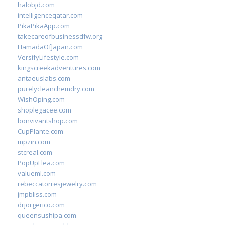
halobjd.com
intelligenceqatar.com
PikaPikaApp.com
takecareofbusinessdfw.org
HamadaOfJapan.com
VersifyLifestyle.com
kingscreekadventures.com
antaeuslabs.com
purelycleanchemdry.com
WishOping.com
shoplegacee.com
bonvivantshop.com
CupPlante.com
mpzin.com
stcreal.com
PopUpFlea.com
valueml.com
rebeccatorresjewelry.com
jmpbliss.com
drjorgerico.com
queensushipa.com