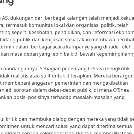
ang
 AS, dukungan dari berbagai kalangan telah menjadi keku
 termasuk komunitas lokal dan organisasi politik, telah
ing seperti kesehatan, pendidikan, dan reformasi ekonom
bidang publik dan kebijakan sosial akan membawa peruba
rcermin dalam berbagai acara kampanye yang dihadiri oleh
kan masa depan yang lebih baik di bawah kepemimpinann
n pandangannya. Sebagian penentang O’Shea mengkritik
dak realistis atau sulit untuk diterapkan. Mereka berargu
pat membebani anggaran pemerintah dan mengakibatkan
menjadi sorotan dalam debat-debat publik, di mana O’Shea
nkan posisi-posisinya terhadap masalah-masalah yang
l kritik dan membuka dialog dengan mereka yang tidak se
mitmen untuk mencari solusi yang dapat diterima semua
an dirinya kepada kelompok yang skeptis, memperlihatkan