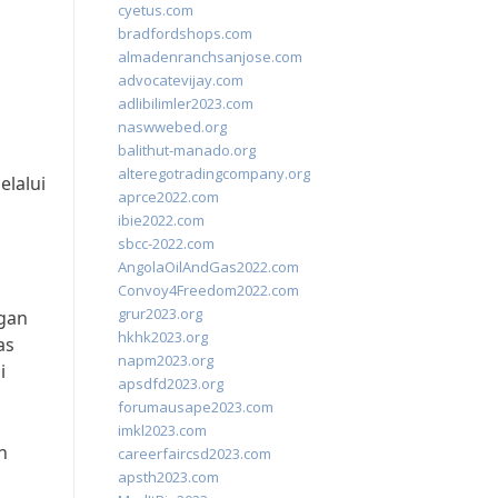
cyetus.com
bradfordshops.com
almadenranchsanjose.com
advocatevijay.com
adlibilimler2023.com
naswwebed.org
balithut-manado.org
alteregotradingcompany.org
lalui
aprce2022.com
ibie2022.com
sbcc-2022.com
AngolaOilAndGas2022.com
Convoy4Freedom2022.com
grur2023.org
gan
hkhk2023.org
as
napm2023.org
i
apsdfd2023.org
forumausape2023.com
imkl2023.com
n
careerfaircsd2023.com
apsth2023.com