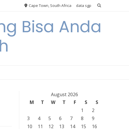
Cape Town, South Africa
data sgp
ng Bisa Anda
h
August 2026
M
T
W
T
F
S
S
1
2
3
4
5
6
7
8
9
10
11
12
13
14
15
16