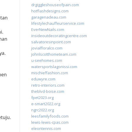
drgiggleshouseofpain.com
hotflashdesigns.com
atan
garagenadeau.com
lifestylechauffeurservice.com
EverNewNails.com
i.
insideoutdecoratingcentre.com
han
salvatoresinpoint.com
jovialfloralco.com
ya.
johnlscotthometeam.com
u-seehomes.com
watersportslagonissi.com
mischieffashion.com
men
eduwyre.com
retro-interiors.com
theblvd-boise.com
fpet2023.org
e-smart2022.org
ngrc2022.org
leesfamilyfoods.com
tuju.
lewis-lewis-cpas.com
eleontennis.com