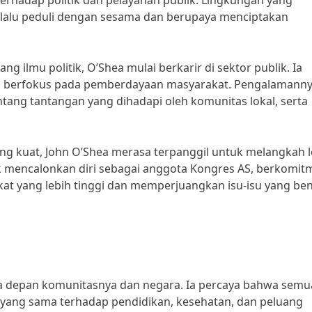
terhadap politik dan pelayanan publik. Lingkungan yang
alu peduli dengan sesama dan berupaya menciptakan
ng ilmu politik, O’Shea mulai berkarir di sektor publik. Ia
 berfokus pada pemberdayaan masyarakat. Pengalamanny
ng tantangan yang dihadapi oleh komunitas lokal, serta
 kuat, John O’Shea merasa terpanggil untuk melangkah l
uk mencalonkan diri sebagai anggota Kongres AS, berkomit
t yang lebih tinggi dan memperjuangkan isu-isu yang ben
asa depan komunitasnya dan negara. Ia percaya bahwa semu
yang sama terhadap pendidikan, kesehatan, dan peluang