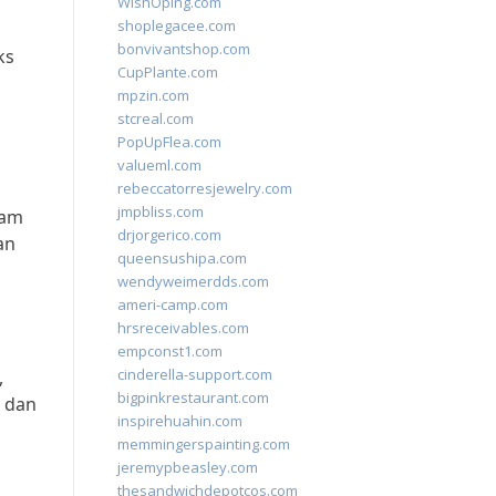
WishOping.com
shoplegacee.com
bonvivantshop.com
ks
CupPlante.com
mpzin.com
stcreal.com
PopUpFlea.com
valueml.com
n
rebeccatorresjewelry.com
jmpbliss.com
lam
drjorgerico.com
an
queensushipa.com
wendyweimerdds.com
ameri-camp.com
hrsreceivables.com
empconst1.com
cinderella-support.com
,
bigpinkrestaurant.com
t dan
inspirehuahin.com
memmingerspainting.com
jeremypbeasley.com
thesandwichdepotcos.com