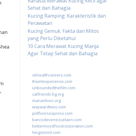
Rahasia Merawat Kucing Kecil agar
n
Sehat dan Bahagia
Kucing Ramping: Karakteristik dan
Perawatan
Kucing Gemuk: Fakta dan Mitos
han
yang Perlu Diketahui
10 Cara Merawat Kucing Manja
Shea
Agar Tetap Sehat dan Bahagia
okhealthcareers.com
theintexperience.com
am
unboundedthefilm.com
,
catfriends-bg.org
marianlives.org
waywardtees.com
pidfloorsexpress.com
bancodevenezuelaen.com
bettermoodfoodcorporation.com
hingstonnt.com