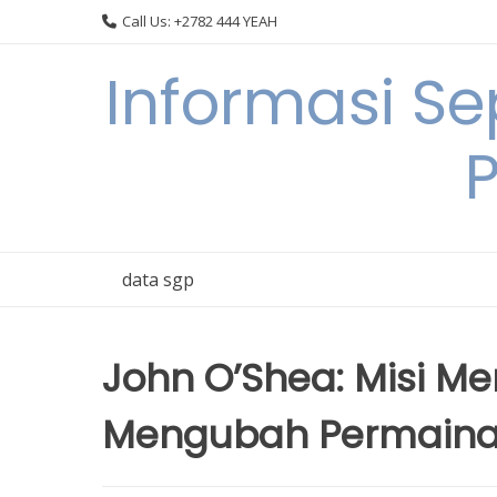
Skip
Call Us: +2782 444 YEAH
to
content
Informasi S
data sgp
John O’Shea: Misi M
Mengubah Permain