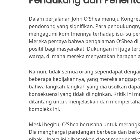
Pendukung dan Penent
Dalam perjalanan John O’Shea menuju Kongres
pendorong yang signifikan. Para pendukungnya,
mengagumi komitmennya terhadap isu-isu pent
Mereka percaya bahwa pengalaman O’Shea di 
positif bagi masyarakat. Dukungan ini juga te
warga, di mana mereka menyatakan harapan a
Namun, tidak semua orang sependapat denga
beberapa kebijakannya, yang mereka anggap ti
bahwa langkah-langkah yang dia usulkan da
konsekuensi yang tidak diinginkan. Kritik ini 
ditantang untuk menjelaskan dan mempertaha
kompleks ini.
Meski begitu, O’Shea berusaha untuk merangku
Dia menghargai pandangan berbeda dan berko
pihak. Upaya ini diharapkan dapat mendekatk