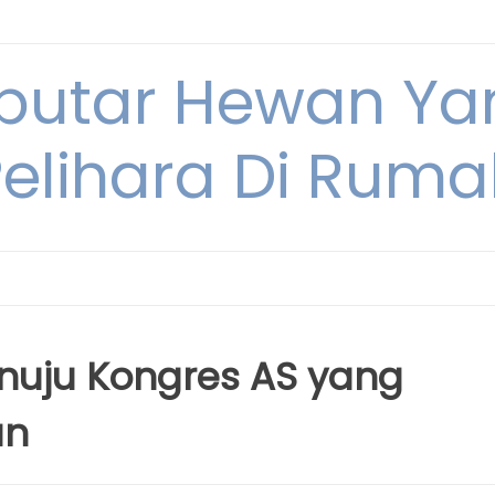
eputar Hewan Ya
Pelihara Di Ruma
enuju Kongres AS yang
an