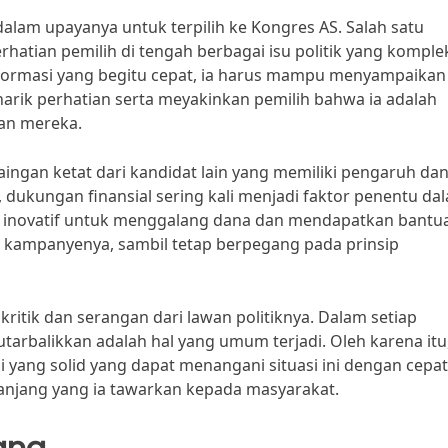
lam upayanya untuk terpilih ke Kongres AS. Salah satu
atian pemilih di tengah berbagai isu politik yang komple
formasi yang begitu cepat, ia harus mampu menyampaikan
arik perhatian serta meyakinkan pemilih bahwa ia adalah
gan mereka.
aingan ketat dari kandidat lain yang memiliki pengaruh da
, dukungan finansial sering kali menjadi faktor penentu da
g inovatif untuk menggalang dana dan mendapatkan bantu
kampanyenya, sambil tetap berpegang pada prinsip
ritik dan serangan dari lawan politiknya. Dalam setiap
utarbalikkan adalah hal yang umum terjadi. Oleh karena itu
 yang solid yang dapat menangani situasi ini dengan cepa
 panjang yang ia tawarkan kepada masyarakat.