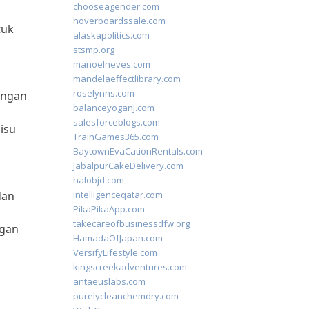
chooseagender.com
hoverboardssale.com
tuk
alaskapolitics.com
stsmp.org
manoelneves.com
mandelaeffectlibrary.com
roselynns.com
ungan
balanceyoganj.com
salesforceblogs.com
isu
TrainGames365.com
BaytownEvaCationRentals.com
JabalpurCakeDelivery.com
halobjd.com
dan
intelligenceqatar.com
PikaPikaApp.com
takecareofbusinessdfw.org
ngan
HamadaOfJapan.com
VersifyLifestyle.com
kingscreekadventures.com
antaeuslabs.com
purelycleanchemdry.com