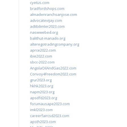
cyetus.com
bradfordshops.com
almadenranchsanjose.com
advocatevijay.com
adlibilimler2023.com
naswwebed.org
balithut-manado.org
alteregotradingcompany.org
aprce2022.com
ibie2022.com
sbcc-2022.com
AngolaOilAndGas2022.com
Convoy4Freedom2022.com
grur2023.org
hkhk2023.org
napm2023.org
apsdfd2023.org
forumausape2023.com
imkl2023.com
careerfaircsd2023.com
apsth2023.com