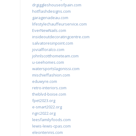
drgiggleshouseofpain.com
hotflashdesigns.com
garagenadeau.com
lifestylechauffeurservice.com
EverNewNails.com
insideoutdecoratingcentre.com
salvatoresinpoint.com
jovialfloralco.com
johnlscotthometeam.com
u-seehomes.com
watersportslagonissi.com
mischieffashion.com
eduwyre.com
retro-interiors.com
theblvd-boise.com
fpet2023.org
e-smart2022.org
ngrc2022.org
leesfamilyfoods.com
lewis-lewis-cpas.com
eleontennis.com