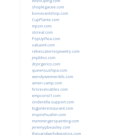
WishOping.com
shoplegacee.com
bonvivantshop.com
CupPlante.com
mpzin.com
stcreal.com
PopUpFlea.com
valueml.com
rebeccatorresjewelry.com
jmpbliss.com
drjorgerico.com
queensushipa.com
wendyweimerdds.com
ameri-camp.com
hrsreceivables.com
empconst1.com
cinderella-support.com
bigpinkrestaurant.com
inspirehuahin.com
memmingerspainting.com
jeremypbeasley.com
thesandwichdepotcos.com