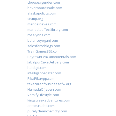
chooseagender.com
hoverboardssale.com
alaskapolitics.com
stsmp.org
manoelneves.com
mandelaeffectlibrary.com
roselynns.com
balanceyoganj.com
salesforceblogs.com
TrainGames365.com
BaytownEvaCationRentals.com
JabalpurCakeDelivery.com
halobjd.com
intelligenceqatar.com
PikaPikaApp.com
takecareofbusinessdfw.org
HamadaOfJapan.com
VersifyLifestyle.com
kingscreekadventures.com
antaeuslabs.com
purelycleanchemdry.com