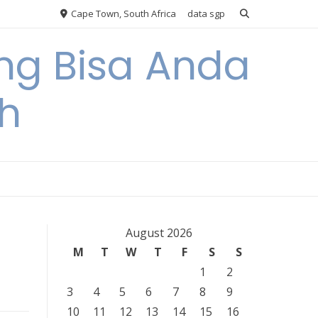
Cape Town, South Africa
data sgp
ng Bisa Anda
h
August 2026
M
T
W
T
F
S
S
1
2
3
4
5
6
7
8
9
10
11
12
13
14
15
16