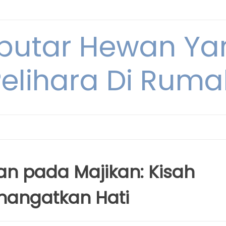
eputar Hewan Ya
Pelihara Di Ruma
an pada Majikan: Kisah
ghangatkan Hati