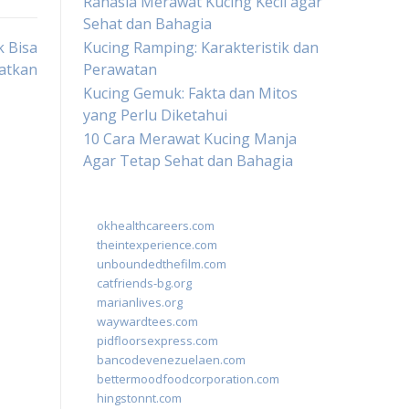
Rahasia Merawat Kucing Kecil agar
Sehat dan Bahagia
 Bisa
Kucing Ramping: Karakteristik dan
atkan
Perawatan
Kucing Gemuk: Fakta dan Mitos
yang Perlu Diketahui
10 Cara Merawat Kucing Manja
Agar Tetap Sehat dan Bahagia
okhealthcareers.com
theintexperience.com
unboundedthefilm.com
catfriends-bg.org
marianlives.org
waywardtees.com
pidfloorsexpress.com
bancodevenezuelaen.com
bettermoodfoodcorporation.com
hingstonnt.com