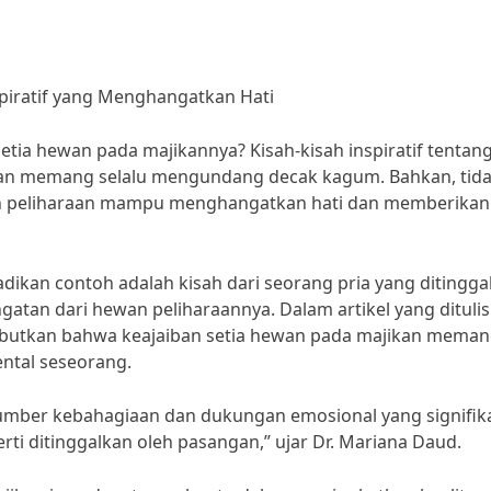
spiratif yang Menghangatkan Hati
etia hewan pada majikannya? Kisah-kisah inspiratif tentan
kan memang selalu mengundang decak kagum. Bahkan, tid
n peliharaan mampu menghangatkan hati dan memberikan
ijadikan contoh adalah kisah dari seorang pria yang ditingga
an dari hewan peliharaannya. Dalam artikel yang ditulis
isebutkan bahwa keajaiban setia hewan pada majikan mema
ental seseorang.
umber kebahagiaan dan dukungan emosional yang signifik
erti ditinggalkan oleh pasangan,” ujar Dr. Mariana Daud.