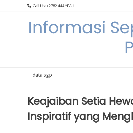
Skip
Call Us: +2782 444 YEAH
to
content
Informasi S
data sgp
Keajaiban Setia Hew
Inspiratif yang Men