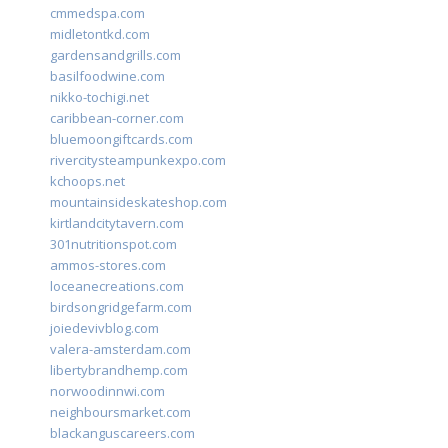
cmmedspa.com
midletontkd.com
gardensandgrills.com
basilfoodwine.com
nikko-tochigi.net
caribbean-corner.com
bluemoongiftcards.com
rivercitysteampunkexpo.com
kchoops.net
mountainsideskateshop.com
kirtlandcitytavern.com
301nutritionspot.com
ammos-stores.com
loceanecreations.com
birdsongridgefarm.com
joiedevivblog.com
valera-amsterdam.com
libertybrandhemp.com
norwoodinnwi.com
neighboursmarket.com
blackanguscareers.com