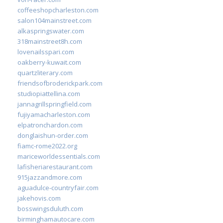
coffeeshopcharleston.com
salon104mainstreet.com
alkaspringswater.com
318mainstreet8h.com
lovenailsspari.com
oakberry-kuwait.com
quartzliterary.com
friendsofbroderickpark.com
studiopiattellina.com
jannagrillspringfield.com
fujiyamacharleston.com
elpatronchardon.com
donglaishun-order.com
fiamc-rome2022.org
mariceworldessentials.com
lafisheriarestaurant.com
915jazzandmore.com
aguadulce-countryfair.com
jakehovis.com
bosswingsduluth.com
birminghamautocare.com