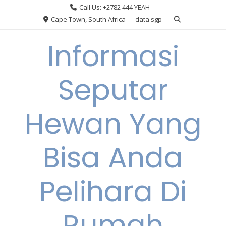
Skip
Call Us: +2782 444 YEAH
to
Cape Town, South Africa
data sgp
content
Informasi
Seputar
Hewan Yang
Bisa Anda
Pelihara Di
Rumah