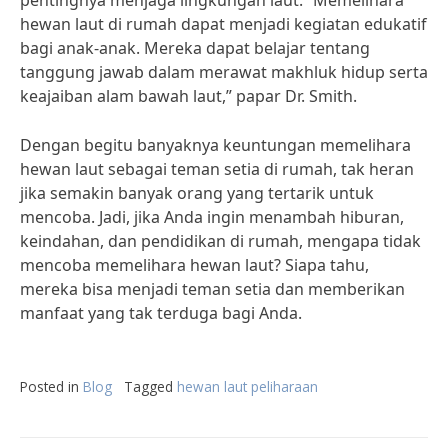
pentingnya menjaga lingkungan laut. “Memelihara
hewan laut di rumah dapat menjadi kegiatan edukatif
bagi anak-anak. Mereka dapat belajar tentang
tanggung jawab dalam merawat makhluk hidup serta
keajaiban alam bawah laut,” papar Dr. Smith.
Dengan begitu banyaknya keuntungan memelihara
hewan laut sebagai teman setia di rumah, tak heran
jika semakin banyak orang yang tertarik untuk
mencoba. Jadi, jika Anda ingin menambah hiburan,
keindahan, dan pendidikan di rumah, mengapa tidak
mencoba memelihara hewan laut? Siapa tahu,
mereka bisa menjadi teman setia dan memberikan
manfaat yang tak terduga bagi Anda.
Posted in
Blog
Tagged
hewan laut peliharaan