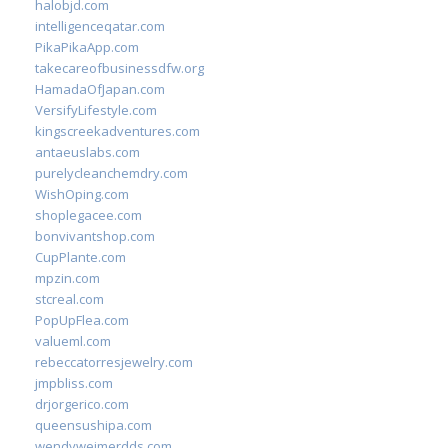
halobjd.com
intelligenceqatar.com
PikaPikaApp.com
takecareofbusinessdfw.org
HamadaOfJapan.com
VersifyLifestyle.com
kingscreekadventures.com
antaeuslabs.com
purelycleanchemdry.com
WishOping.com
shoplegacee.com
bonvivantshop.com
CupPlante.com
mpzin.com
stcreal.com
PopUpFlea.com
valueml.com
rebeccatorresjewelry.com
jmpbliss.com
drjorgerico.com
queensushipa.com
wendyweimerdds.com