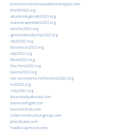
provisionscheeseandwineshoppe.com
khedi2023.org
akademikgeriatri2023.org
marmarapediatri2023.org
emchie2023.org
girisimselradyoloji2022.org
utcd2022.org
biosensor2022.org
ialp2022.org
klivet2022.org
ifac-hms2022.org
taoms2022.org
iias-euromena-conference2022.org
ivd2022.org
csity2022.org
ibsarstudyabroad.com
bennusehgall.com
tsecincinnati.com
roderconstructiongroup.com
plazabatai.com
hawkscayresort.com