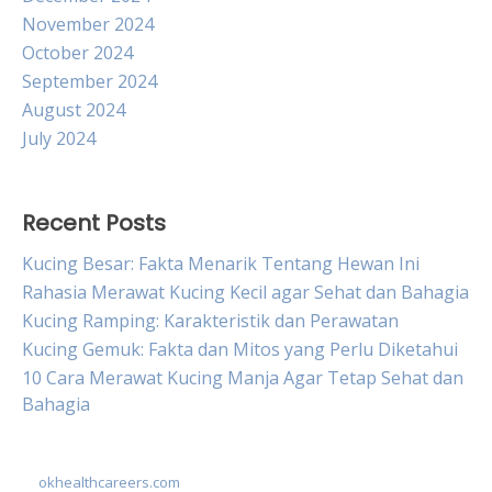
November 2024
October 2024
September 2024
August 2024
July 2024
Recent Posts
Kucing Besar: Fakta Menarik Tentang Hewan Ini
Rahasia Merawat Kucing Kecil agar Sehat dan Bahagia
Kucing Ramping: Karakteristik dan Perawatan
Kucing Gemuk: Fakta dan Mitos yang Perlu Diketahui
10 Cara Merawat Kucing Manja Agar Tetap Sehat dan
Bahagia
okhealthcareers.com