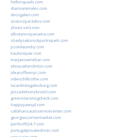
hellonquads.com
diarioanimales.com
decogaleri.com
unavozparadios.com
shoes-vert.com
elbotanicopanama.com
shadyoaksrockportrvpark.com
jccoinlaundry.com
kautorepair.com
marjaeswinebar.com
elmazatlanclinton.com
ideacoffeenyc.com
odieschillicothe.com
lacantinitagalesburg.com
pizzadeliverybristol.com
greenstarsmogcheck.com
happypawspl.com
callahansautoservicecenter.com
georgiascornermarket.com
perfectfit24-7.com
portugalprivatedriver.com
von-racer.com