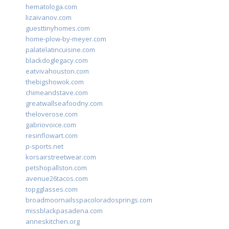
hematologa.com
lizaivanov.com
guesttinyhomes.com
home-plow-by-meyer.com
palatelatincuisine.com
blackdoglegacy.com
eatvivahouston.com
thebigshowok.com
chimeandstave.com
greatwallseafoodny.com
theloverose.com
gabriovoice.com
resinflowart.com
p-sports.net
korsairstreetwear.com
petshopallston.com
avenue26tacos.com
topgglasses.com
broadmoornailsspacoloradosprings.com
missblackpasadena.com
anneskitchen.org