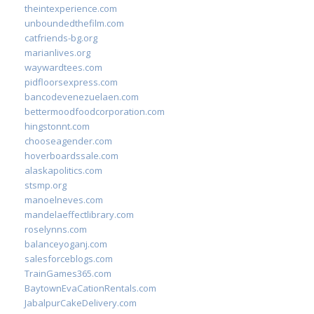
theintexperience.com
unboundedthefilm.com
catfriends-bg.org
marianlives.org
waywardtees.com
pidfloorsexpress.com
bancodevenezuelaen.com
bettermoodfoodcorporation.com
hingstonnt.com
chooseagender.com
hoverboardssale.com
alaskapolitics.com
stsmp.org
manoelneves.com
mandelaeffectlibrary.com
roselynns.com
balanceyoganj.com
salesforceblogs.com
TrainGames365.com
BaytownEvaCationRentals.com
JabalpurCakeDelivery.com