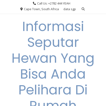
Skip
Call Us: +2782 444 YEAH
to
Cape Town, South Africa
data sgp
content
Informasi
Seputar
Hewan Yang
Bisa Anda
Pelihara Di
Rumah