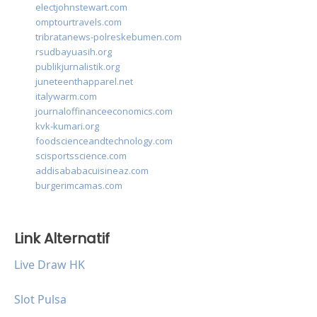
electjohnstewart.com
omptourtravels.com
tribratanews-polreskebumen.com
rsudbayuasih.org
publikjurnalistik.org
juneteenthapparel.net
italywarm.com
journaloffinanceeconomics.com
kvk-kumari.org
foodscienceandtechnology.com
scisportsscience.com
addisababacuisineaz.com
burgerimcamas.com
Link Alternatif
Live Draw HK
Slot Pulsa