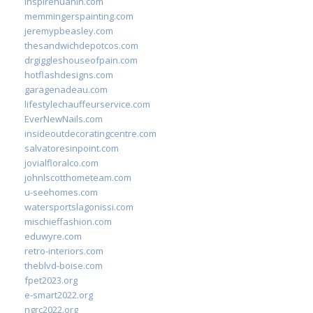
inspirehuahin.com
memmingerspainting.com
jeremypbeasley.com
thesandwichdepotcos.com
drgiggleshouseofpain.com
hotflashdesigns.com
garagenadeau.com
lifestylechauffeurservice.com
EverNewNails.com
insideoutdecoratingcentre.com
salvatoresinpoint.com
jovialfloralco.com
johnlscotthometeam.com
u-seehomes.com
watersportslagonissi.com
mischieffashion.com
eduwyre.com
retro-interiors.com
theblvd-boise.com
fpet2023.org
e-smart2022.org
ngrc2022.org