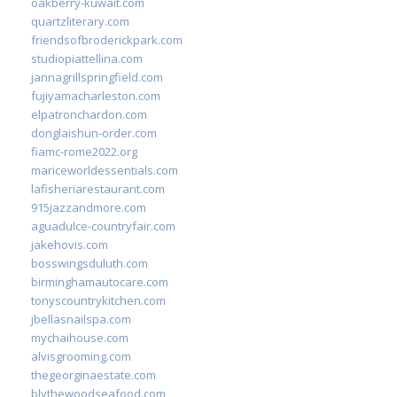
oakberry-kuwait.com
quartzliterary.com
friendsofbroderickpark.com
studiopiattellina.com
jannagrillspringfield.com
fujiyamacharleston.com
elpatronchardon.com
donglaishun-order.com
fiamc-rome2022.org
mariceworldessentials.com
lafisheriarestaurant.com
915jazzandmore.com
aguadulce-countryfair.com
jakehovis.com
bosswingsduluth.com
birminghamautocare.com
tonyscountrykitchen.com
jbellasnailspa.com
mychaihouse.com
alvisgrooming.com
thegeorginaestate.com
blythewoodseafood.com