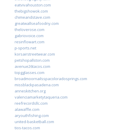
eatvivahouston.com
thebigshowok.com
chimeandstave.com
greatwallseafoodny.com
theloverose.com
gabriovoice.com
resinflowart.com
p-sports.net
korsairstreetwear.com
petshopallston.com
avenue26tacos.com
topgglasses.com
broadmoornailsspacoloradosprings.com
missblackpasadena.com
anneskitchen.org
valenciamarketytaqueria.com
reefrecordsllc.com
alawaffle.com
aryouthfishing.com
united-basketball.com
tios-tacos.com