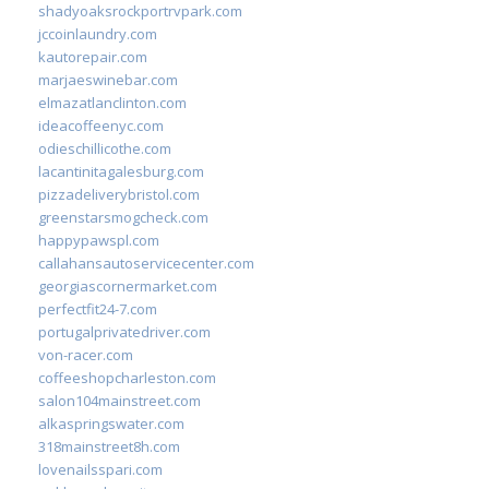
shadyoaksrockportrvpark.com
jccoinlaundry.com
kautorepair.com
marjaeswinebar.com
elmazatlanclinton.com
ideacoffeenyc.com
odieschillicothe.com
lacantinitagalesburg.com
pizzadeliverybristol.com
greenstarsmogcheck.com
happypawspl.com
callahansautoservicecenter.com
georgiascornermarket.com
perfectfit24-7.com
portugalprivatedriver.com
von-racer.com
coffeeshopcharleston.com
salon104mainstreet.com
alkaspringswater.com
318mainstreet8h.com
lovenailsspari.com