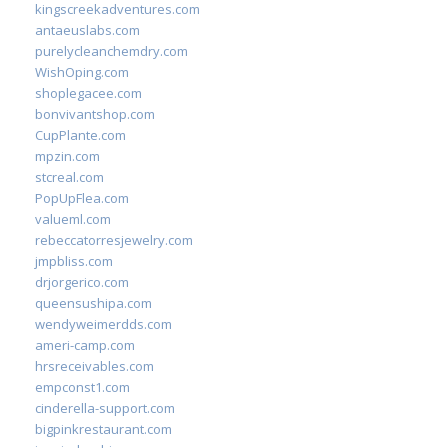
kingscreekadventures.com
antaeuslabs.com
purelycleanchemdry.com
WishOping.com
shoplegacee.com
bonvivantshop.com
CupPlante.com
mpzin.com
stcreal.com
PopUpFlea.com
valueml.com
rebeccatorresjewelry.com
jmpbliss.com
drjorgerico.com
queensushipa.com
wendyweimerdds.com
ameri-camp.com
hrsreceivables.com
empconst1.com
cinderella-support.com
bigpinkrestaurant.com