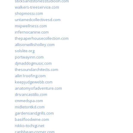
sticksandstonesstudiooh.com
walkers-treeservice.com
shopmossi.com
untamedcollectivesd.com
mxpwellness.com
infernocanine.com
thepaperhousecollection.com
allisonwillisholley.com
solslite.org
portwayinn.com
djmaddogmusic.com
thesoundarchitects.com
allin1roofing.com
keepjudgewebb.com
anatomyofadventure.com
drivancastillo.com
cmmedspa.com
midletontkd.com
gardensandgrills.com
basilfoodwine.com
nikko-tochigi.net
caribbean-corner.com