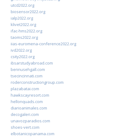
utcd2022.org
biosensor2022.org
ialp2022.org
klivet2022.org
ifac-hms2022.org
taoms2022.org
iias-euromena-conference2022.org
ivd2022.org
csity2022.org
ibsarstudyabroad.com
bennusehgall.com
tsecincinnati.com
roderconstructiongroup.com
plazabatai.com
hawkscayresort.com
hellonquads.com
diarioanimales.com
decogaleri.com
unavozparadios.com
shoes-vert.com
elbotanicopanama.com