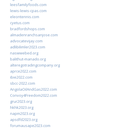
leesfamilyfoods.com
lewis-lewis-cpas.com
eleontennis.com
cyetus.com
bradfordshops.com
almadenranchsanjose.com
advocatevijay.com
adlibilimler2023.com
naswwebed.org
balithut-manado.org
alteregotradingcompany.org
aprce2022.com
ibie2022.com
sbcc-2022.com
AngolaOilAndGas2022.com
Convoy4Freedom2022.com
grur2023.org
hkhk2023.org
napm2023.org
apsdfd2023.org
forumausape2023.com