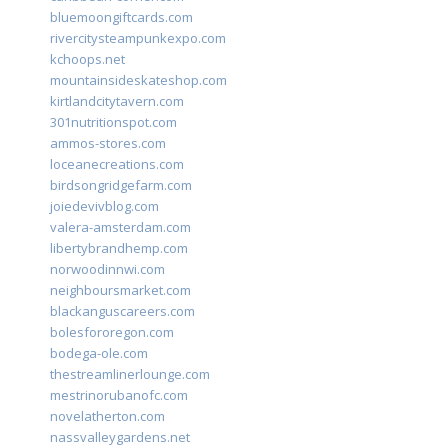
bluemoongiftcards.com
rivercitysteampunkexpo.com
kchoops.net
mountainsideskateshop.com
kirtlandcitytavern.com
301nutritionspot.com
ammos-stores.com
loceanecreations.com
birdsongridgefarm.com
joiedevivblog.com
valera-amsterdam.com
libertybrandhemp.com
norwoodinnwi.com
neighboursmarket.com
blackanguscareers.com
bolesfororegon.com
bodega-ole.com
thestreamlinerlounge.com
mestrinorubanofc.com
novelatherton.com
nassvalleygardens.net