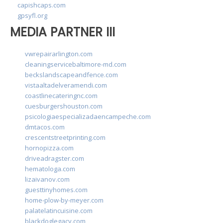
capishcaps.com
gpsyfl.org
MEDIA PARTNER III
vwrepairarlington.com
cleaningservicebaltimore-md.com
beckslandscapeandfence.com
vistaaltadelveramendi.com
coastlinecateringnc.com
cuesburgershouston.com
psicologiaespecializadaencampeche.com
dmtacos.com
crescentstreetprinting.com
hornopizza.com
driveadragster.com
hematologa.com
lizaivanov.com
guesttinyhomes.com
home-plow-by-meyer.com
palatelatincuisine.com
blackdoglegacy.com