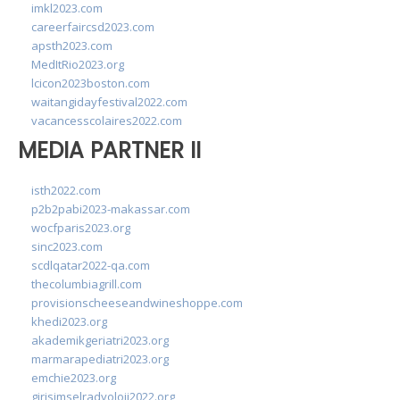
imkl2023.com
careerfaircsd2023.com
apsth2023.com
MedItRio2023.org
lcicon2023boston.com
waitangidayfestival2022.com
vacancesscolaires2022.com
MEDIA PARTNER II
isth2022.com
p2b2pabi2023-makassar.com
wocfparis2023.org
sinc2023.com
scdlqatar2022-qa.com
thecolumbiagrill.com
provisionscheeseandwineshoppe.com
khedi2023.org
akademikgeriatri2023.org
marmarapediatri2023.org
emchie2023.org
girisimselradyoloji2022.org