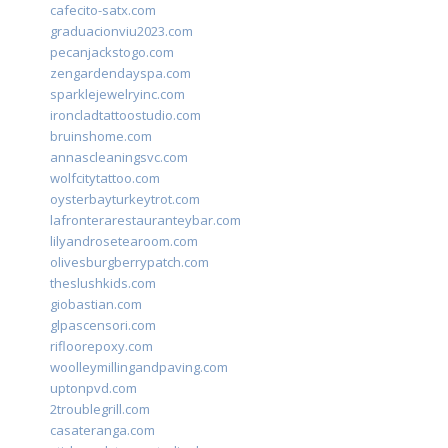
cafecito-satx.com
graduacionviu2023.com
pecanjackstogo.com
zengardendayspa.com
sparklejewelryinc.com
ironcladtattoostudio.com
bruinshome.com
annascleaningsvc.com
wolfcitytattoo.com
oysterbayturkeytrot.com
lafronterarestauranteybar.com
lilyandrosetearoom.com
olivesburgberrypatch.com
theslushkids.com
giobastian.com
glpascensori.com
rifloorepoxy.com
woolleymillingandpaving.com
uptonpvd.com
2troublegrill.com
casateranga.com