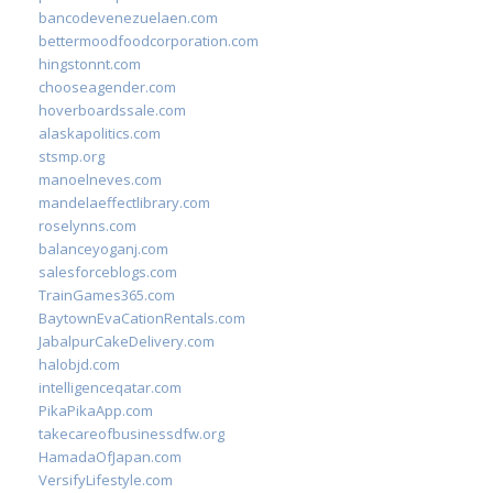
bancodevenezuelaen.com
bettermoodfoodcorporation.com
hingstonnt.com
chooseagender.com
hoverboardssale.com
alaskapolitics.com
stsmp.org
manoelneves.com
mandelaeffectlibrary.com
roselynns.com
balanceyoganj.com
salesforceblogs.com
TrainGames365.com
BaytownEvaCationRentals.com
JabalpurCakeDelivery.com
halobjd.com
intelligenceqatar.com
PikaPikaApp.com
takecareofbusinessdfw.org
HamadaOfJapan.com
VersifyLifestyle.com