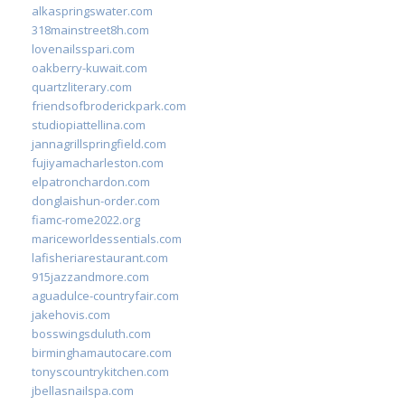
alkaspringswater.com
318mainstreet8h.com
lovenailsspari.com
oakberry-kuwait.com
quartzliterary.com
friendsofbroderickpark.com
studiopiattellina.com
jannagrillspringfield.com
fujiyamacharleston.com
elpatronchardon.com
donglaishun-order.com
fiamc-rome2022.org
mariceworldessentials.com
lafisheriarestaurant.com
915jazzandmore.com
aguadulce-countryfair.com
jakehovis.com
bosswingsduluth.com
birminghamautocare.com
tonyscountrykitchen.com
jbellasnailspa.com