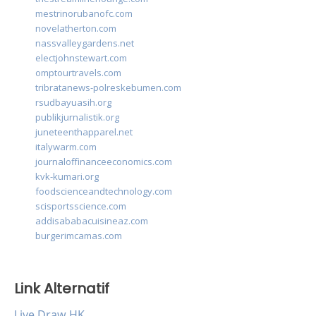
mestrinorubanofc.com
novelatherton.com
nassvalleygardens.net
electjohnstewart.com
omptourtravels.com
tribratanews-polreskebumen.com
rsudbayuasih.org
publikjurnalistik.org
juneteenthapparel.net
italywarm.com
journaloffinanceeconomics.com
kvk-kumari.org
foodscienceandtechnology.com
scisportsscience.com
addisababacuisineaz.com
burgerimcamas.com
Link Alternatif
Live Draw HK