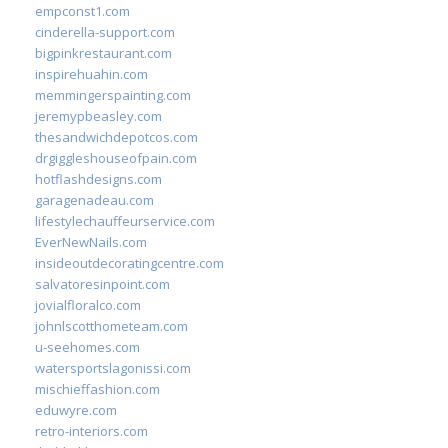
empconst1.com
cinderella-support.com
bigpinkrestaurant.com
inspirehuahin.com
memmingerspainting.com
jeremypbeasley.com
thesandwichdepotcos.com
drgiggleshouseofpain.com
hotflashdesigns.com
garagenadeau.com
lifestylechauffeurservice.com
EverNewNails.com
insideoutdecoratingcentre.com
salvatoresinpoint.com
jovialfloralco.com
johnlscotthometeam.com
u-seehomes.com
watersportslagonissi.com
mischieffashion.com
eduwyre.com
retro-interiors.com