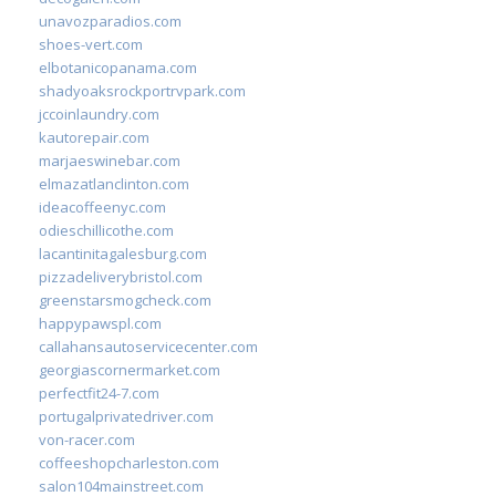
unavozparadios.com
shoes-vert.com
elbotanicopanama.com
shadyoaksrockportrvpark.com
jccoinlaundry.com
kautorepair.com
marjaeswinebar.com
elmazatlanclinton.com
ideacoffeenyc.com
odieschillicothe.com
lacantinitagalesburg.com
pizzadeliverybristol.com
greenstarsmogcheck.com
happypawspl.com
callahansautoservicecenter.com
georgiascornermarket.com
perfectfit24-7.com
portugalprivatedriver.com
von-racer.com
coffeeshopcharleston.com
salon104mainstreet.com