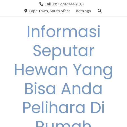
Skip
Call Us: +2782 444 YEAH
to
Cape Town, South Africa
data sgp
content
Informasi
Seputar
Hewan Yang
Bisa Anda
Pelihara Di
Rumah