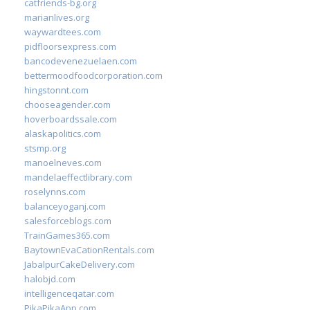
catfriends-bg.org
marianlives.org
waywardtees.com
pidfloorsexpress.com
bancodevenezuelaen.com
bettermoodfoodcorporation.com
hingstonnt.com
chooseagender.com
hoverboardssale.com
alaskapolitics.com
stsmp.org
manoelneves.com
mandelaeffectlibrary.com
roselynns.com
balanceyoganj.com
salesforceblogs.com
TrainGames365.com
BaytownEvaCationRentals.com
JabalpurCakeDelivery.com
halobjd.com
intelligenceqatar.com
PikaPikaApp.com