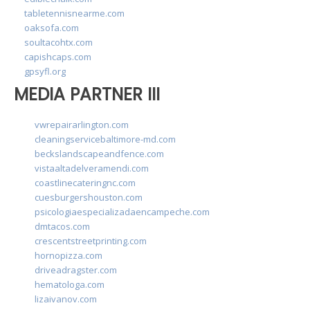
tabletennisnearme.com
oaksofa.com
soultacohtx.com
capishcaps.com
gpsyfl.org
MEDIA PARTNER III
vwrepairarlington.com
cleaningservicebaltimore-md.com
beckslandscapeandfence.com
vistaaltadelveramendi.com
coastlinecateringnc.com
cuesburgershouston.com
psicologiaespecializadaencampeche.com
dmtacos.com
crescentstreetprinting.com
hornopizza.com
driveadragster.com
hematologa.com
lizaivanov.com