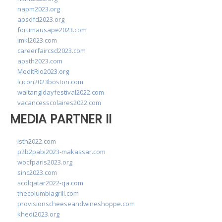
napm2023.org
apsdfd2023.org
forumausape2023.com
imkl2023.com
careerfaircsd2023.com
apsth2023.com
MedItRio2023.org
lcicon2023boston.com
waitangidayfestival2022.com
vacancesscolaires2022.com
MEDIA PARTNER II
isth2022.com
p2b2pabi2023-makassar.com
wocfparis2023.org
sinc2023.com
scdlqatar2022-qa.com
thecolumbiagrill.com
provisionscheeseandwineshoppe.com
khedi2023.org