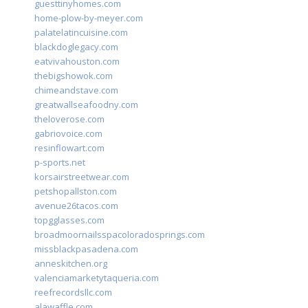
guesttinyhomes.com
home-plow-by-meyer.com
palatelatincuisine.com
blackdoglegacy.com
eatvivahouston.com
thebigshowok.com
chimeandstave.com
greatwallseafoodny.com
theloverose.com
gabriovoice.com
resinflowart.com
p-sports.net
korsairstreetwear.com
petshopallston.com
avenue26tacos.com
topgglasses.com
broadmoornailsspacoloradosprings.com
missblackpasadena.com
anneskitchen.org
valenciamarketytaqueria.com
reefrecordsllc.com
alawaffle.com