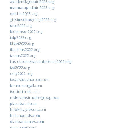
akademikgeriatri2023.org
marmarapediatri2023.org
emchie2023.org
girisimselradyoloji2022.org
utcd2022.org
biosensor2022.org
ialp2022.org
klivet2022.org
ifac-hms2022.org
taoms2022.org
iias-euromena-conference2022.org
ivd2022.org
csity2022.org
ibsarstudyabroad.com
bennusehgall.com
tsecincinnati.com
roderconstructiongroup.com
plazabatai.com
hawkscayresort.com
hellonquads.com
diarioanimales.com
decogaleri.com