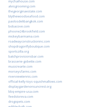
mychaihouse.com
alvisgrooming.com
thegeorginaestate.com
blythewoodseafood.com
paolosdelibangkok.com
bobacove.com
phoone24brookfield.com
mickeybarmama.com
roadwayconstructioninc.com
shopdragonflyboutique.com
sportszilla.org
batchprovisionsbar.com
brasserie-gobette.com
musicrearte.com
morseysfarms.com
riverviewtennis.com
official-kelly-toys-squishmallows.com
displaygardenonsuncrest.org
bbq-empire-usa.com
feedstoreva.com
drogopets.com
ediblechalk.com