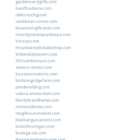
gardensandgrills.com
basilfoodwine.com
nikko-tochigi.net
caribbean-corner.com
bluemoongiftcards.com
rivercitysteampunkexpo.com
kchoops.net
mountainsideskateshop.com
kirtlandcitytavern.com
301nutritionspot.com
ammos-stores.com
loceanecreations.com
birdsongridgefarm.com
joiedevivblog.com
valera-amsterdam.com
libertybrandhemp.com
norwoodinnwi.com
neighboursmarket.com
blackanguscareers.com
bolesfororegon.com
bodega-ole.com
thestreamlinerlounge.com