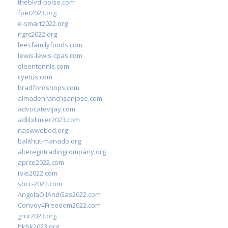
theblvd-boise.com
fpet2023.org
e-smart2022.org
ngrc2022.org
leesfamilyfoods.com
lewis-lewis-cpas.com
eleontennis.com
cyetus.com
bradfordshops.com
almadenranchsanjose.com
advocatevijay.com
adlibilimler2023.com
naswwebed.org
balithut-manado.org
alteregotradingcompany.org
aprce2022.com
ibie2022.com
sbcc-2022.com
AngolaOilAndGas2022.com
Convoy4Freedom2022.com
grur2023.org
hkhk2023.org