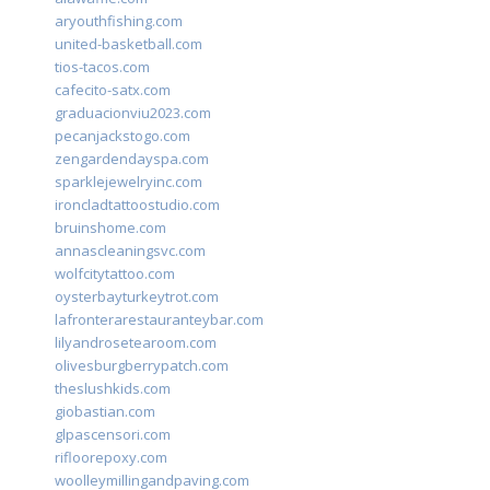
aryouthfishing.com
united-basketball.com
tios-tacos.com
cafecito-satx.com
graduacionviu2023.com
pecanjackstogo.com
zengardendayspa.com
sparklejewelryinc.com
ironcladtattoostudio.com
bruinshome.com
annascleaningsvc.com
wolfcitytattoo.com
oysterbayturkeytrot.com
lafronterarestauranteybar.com
lilyandrosetearoom.com
olivesburgberrypatch.com
theslushkids.com
giobastian.com
glpascensori.com
rifloorepoxy.com
woolleymillingandpaving.com