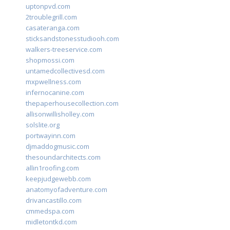
uptonpvd.com
2troublegrill.com
casateranga.com
sticksandstonesstudiooh.com
walkers-treeservice.com
shopmossi.com
untamedcollectivesd.com
mxpwellness.com
infernocanine.com
thepaperhousecollection.com
allisonwillisholley.com
solslite.org
portwayinn.com
djmaddogmusic.com
thesoundarchitects.com
allin1roofing.com
keepjudgewebb.com
anatomyofadventure.com
drivancastillo.com
cmmedspa.com
midletontkd.com