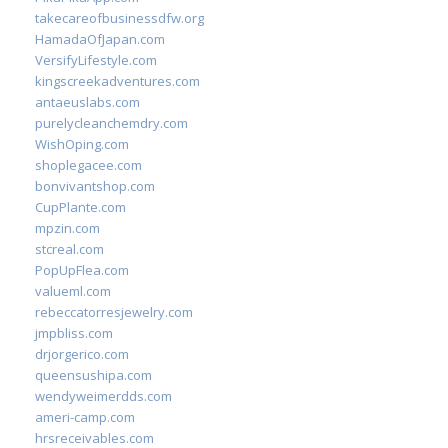
takecareofbusinessdfw.org
HamadaOfJapan.com
VersifyLifestyle.com
kingscreekadventures.com
antaeuslabs.com
purelycleanchemdry.com
WishOping.com
shoplegacee.com
bonvivantshop.com
CupPlante.com
mpzin.com
stcreal.com
PopUpFlea.com
valueml.com
rebeccatorresjewelry.com
jmpbliss.com
drjorgerico.com
queensushipa.com
wendyweimerdds.com
ameri-camp.com
hrsreceivables.com