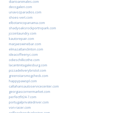
diarioanimales.com
decogaleri.com
unavozparadios.com
shoes-vert.com
elbotanicopanama.com
shadyoaksrockportrvpark.com
jccoinlaundry.com
kautorepair.com
marjaeswinebar.com
elmazatlanclinton.com
ideacoffeenyc.com
odieschillicothe.com
lacantinitagalesburg.com
pizzadeliverybristol.com
greenstarsmogcheck.com
happypawspl.com
callahansautoservicecenter.com
georgiascornermarket.com
perfectfit24-7.com
portugalprivatedriver.com
von-racer.com
coffeeshopcharleston.com