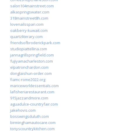
salon104mainstreet.com
alkaspringswater.com
318mainstreet8h.com
lovenailsspari.com
oakberry-kuwait.com
quartzliterary.com
friendsofbroderickpark.com
studiopiattellina.com
jannagrillspringfield.com
fujiyamacharleston.com
elpatronchardon.com
donglaishun-order.com
fiamc-rome2022.org
mariceworldessentials.com
lafisheriarestaurant.com
915jazzandmore.com
aguadulce-countryfair.com
jakehovis.com
bosswingsduluth.com
birminghamautocare.com
tonyscountrykitchen.com