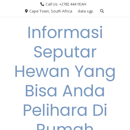
Skip
Call Us: +2782 444 YEAH
to
Cape Town, South Africa
data sgp
content
Informasi
Seputar
Hewan Yang
Bisa Anda
Pelihara Di
Rumah