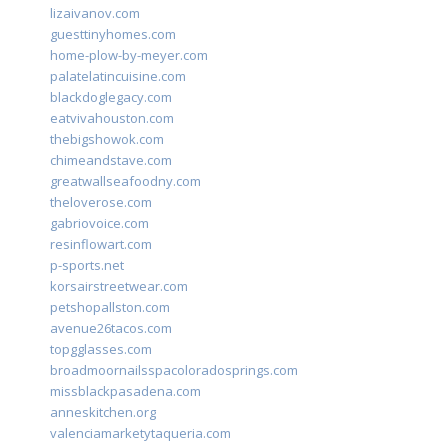
lizaivanov.com
guesttinyhomes.com
home-plow-by-meyer.com
palatelatincuisine.com
blackdoglegacy.com
eatvivahouston.com
thebigshowok.com
chimeandstave.com
greatwallseafoodny.com
theloverose.com
gabriovoice.com
resinflowart.com
p-sports.net
korsairstreetwear.com
petshopallston.com
avenue26tacos.com
topgglasses.com
broadmoornailsspacoloradosprings.com
missblackpasadena.com
anneskitchen.org
valenciamarketytaqueria.com