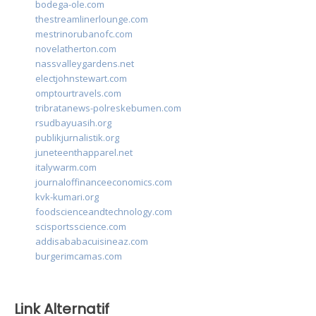
bodega-ole.com
thestreamlinerlounge.com
mestrinorubanofc.com
novelatherton.com
nassvalleygardens.net
electjohnstewart.com
omptourtravels.com
tribratanews-polreskebumen.com
rsudbayuasih.org
publikjurnalistik.org
juneteenthapparel.net
italywarm.com
journaloffinanceeconomics.com
kvk-kumari.org
foodscienceandtechnology.com
scisportsscience.com
addisababacuisineaz.com
burgerimcamas.com
Link Alternatif