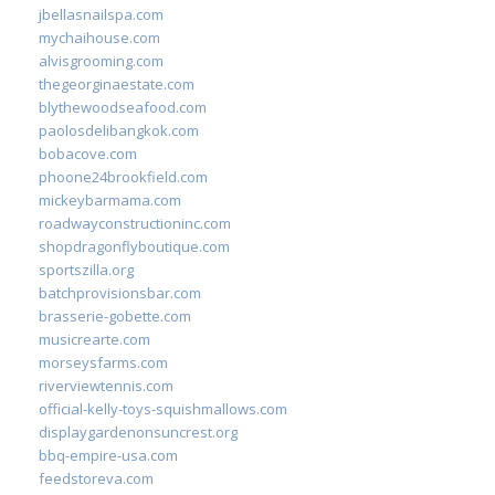
jbellasnailspa.com
mychaihouse.com
alvisgrooming.com
thegeorginaestate.com
blythewoodseafood.com
paolosdelibangkok.com
bobacove.com
phoone24brookfield.com
mickeybarmama.com
roadwayconstructioninc.com
shopdragonflyboutique.com
sportszilla.org
batchprovisionsbar.com
brasserie-gobette.com
musicrearte.com
morseysfarms.com
riverviewtennis.com
official-kelly-toys-squishmallows.com
displaygardenonsuncrest.org
bbq-empire-usa.com
feedstoreva.com