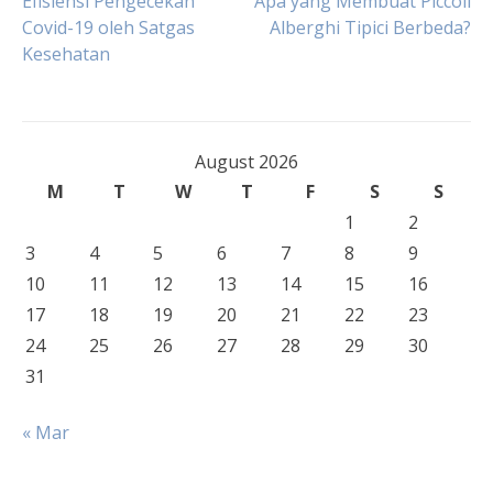
Post
Efisiensi Pengecekan
Apa yang Membuat Piccoli
Covid-19 oleh Satgas
Alberghi Tipici Berbeda?
Kesehatan
navigation
August 2026
M
T
W
T
F
S
S
1
2
3
4
5
6
7
8
9
10
11
12
13
14
15
16
17
18
19
20
21
22
23
24
25
26
27
28
29
30
31
« Mar