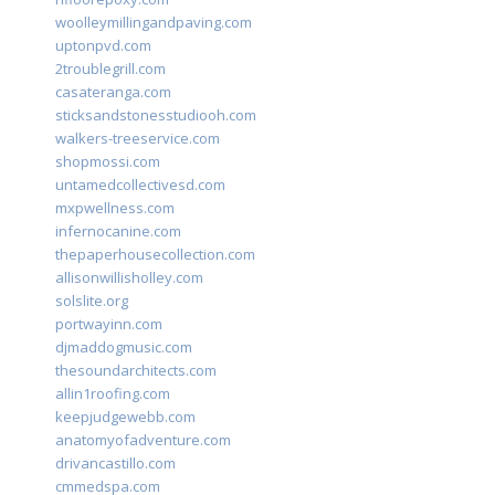
woolleymillingandpaving.com
uptonpvd.com
2troublegrill.com
casateranga.com
sticksandstonesstudiooh.com
walkers-treeservice.com
shopmossi.com
untamedcollectivesd.com
mxpwellness.com
infernocanine.com
thepaperhousecollection.com
allisonwillisholley.com
solslite.org
portwayinn.com
djmaddogmusic.com
thesoundarchitects.com
allin1roofing.com
keepjudgewebb.com
anatomyofadventure.com
drivancastillo.com
cmmedspa.com