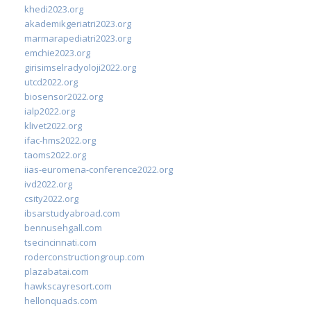
khedi2023.org
akademikgeriatri2023.org
marmarapediatri2023.org
emchie2023.org
girisimselradyoloji2022.org
utcd2022.org
biosensor2022.org
ialp2022.org
klivet2022.org
ifac-hms2022.org
taoms2022.org
iias-euromena-conference2022.org
ivd2022.org
csity2022.org
ibsarstudyabroad.com
bennusehgall.com
tsecincinnati.com
roderconstructiongroup.com
plazabatai.com
hawkscayresort.com
hellonquads.com