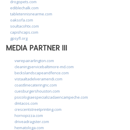
drogopets.com
ediblechalk.com
tabletennisnearme.com
oaksofa.com
soultacohtx.com
capishcaps.com
gpsyfl.org
MEDIA PARTNER III
vwrepairarlington.com
cleaningservicebaltimore-md.com
beckslandscapeandfence.com
vistaaltadelveramendi.com
coastlinecateringnc.com
cuesburgershouston.com
psicologiaespecializadaencampeche.com
dmtacos.com
crescentstreetprinting.com
hornopizza.com
driveadragster.com
hematologa.com