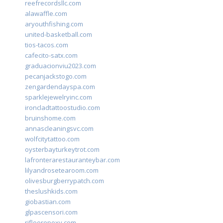
reefrecordsllc.com
alawaffle.com
aryouthfishing.com
united-basketball.com
tios-tacos.com
cafecito-satx.com
graduacionviu2023.com
pecanjackstogo.com
zengardendayspa.com
sparklejewelryinc.com
ironcladtattoostudio.com
bruinshome.com
annascleaningsvc.com
wolfcitytattoo.com
oysterbayturkeytrot.com
lafronterarestauranteybar.com
lilyandrosetearoom.com
olivesburgberrypatch.com
theslushkids.com
giobastian.com
glpascensori.com
rifloorepoxy.com