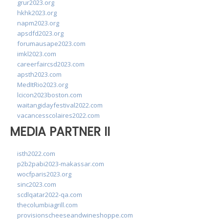
grur2023.org
hkhk2023.org
napm2023.org
apsdfd2023.org
forumausape2023.com
imkl2023.com
careerfaircsd2023.com
apsth2023.com
MedItRio2023.org
lcicon2023boston.com
waitangidayfestival2022.com
vacancesscolaires2022.com
MEDIA PARTNER II
isth2022.com
p2b2pabi2023-makassar.com
wocfparis2023.org
sinc2023.com
scdlqatar2022-qa.com
thecolumbiagrill.com
provisionscheeseandwineshoppe.com