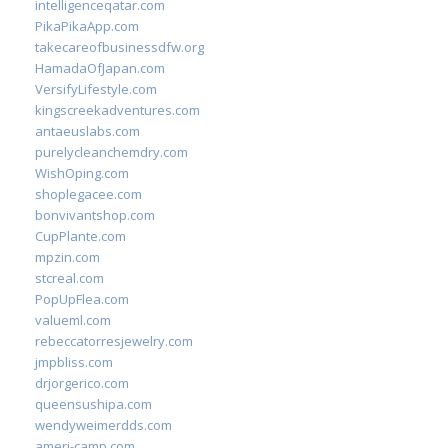
intelligenceqatar.com
PikaPikaApp.com
takecareofbusinessdfw.org
HamadaOfJapan.com
VersifyLifestyle.com
kingscreekadventures.com
antaeuslabs.com
purelycleanchemdry.com
WishOping.com
shoplegacee.com
bonvivantshop.com
CupPlante.com
mpzin.com
stcreal.com
PopUpFlea.com
valueml.com
rebeccatorresjewelry.com
jmpbliss.com
drjorgerico.com
queensushipa.com
wendyweimerdds.com
ameri-camp.com