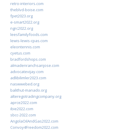
retro-interiors.com
theblvd-boise.com
fpet2023.org
e-smart2022.org
ngrc2022.org
leesfamilyfoods.com
lewis-lewis-cpas.com
eleontennis.com
cyetus.com
bradfordshops.com
almadenranchsanjose.com
advocatevijay.com
adlibilimler2023.com
naswwebed.org
balithut-manado.org
alteregotradingcompany.org
aprce2022.com
ibie2022.com
sbcc-2022.com
AngolaOilAndGas2022.com
Convoy4Freedom2022.com