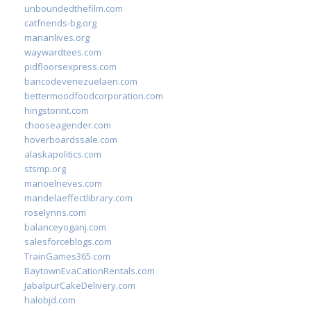
unboundedthefilm.com
catfriends-bg.org
marianlives.org
waywardtees.com
pidfloorsexpress.com
bancodevenezuelaen.com
bettermoodfoodcorporation.com
hingstonnt.com
chooseagender.com
hoverboardssale.com
alaskapolitics.com
stsmp.org
manoelneves.com
mandelaeffectlibrary.com
roselynns.com
balanceyoganj.com
salesforceblogs.com
TrainGames365.com
BaytownEvaCationRentals.com
JabalpurCakeDelivery.com
halobjd.com