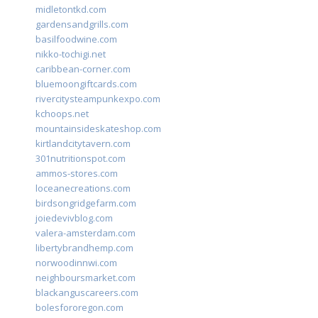
midletontkd.com
gardensandgrills.com
basilfoodwine.com
nikko-tochigi.net
caribbean-corner.com
bluemoongiftcards.com
rivercitysteampunkexpo.com
kchoops.net
mountainsideskateshop.com
kirtlandcitytavern.com
301nutritionspot.com
ammos-stores.com
loceanecreations.com
birdsongridgefarm.com
joiedevivblog.com
valera-amsterdam.com
libertybrandhemp.com
norwoodinnwi.com
neighboursmarket.com
blackanguscareers.com
bolesfororegon.com