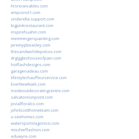
hrsreceivables.com
empconst1.com
cinderella-support.com
bigpinkrestaurant.com
inspirehuahin.com
memmingerspainting.com
jeremypbeasley.com
thesandwichdepotcos.com
drgiggleshouseofpain.com
hotflashdesigns.com
garagenadeau.com
lifestylechauffeurservice.com
EverNewNails.com
insideoutdecoratingcentre.com
salvatoresinpoint.com
jovialfloralco.com
johnlscotthometeam.com
u-seehomes.com
watersportslagonissi.com
mischieffashion.com
eduwyre.com