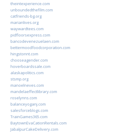
theintexperience.com
unboundedthefilm.com
catfriends-bg.org
marianlives.org
waywardtees.com
pidfloorsexpress.com
bancodevenezuelaen.com
bettermoodfoodcorporation.com
hingstonnt.com
chooseagender.com
hoverboardssale.com
alaskapolitics.com
stsmp.org
manoelneves.com
mandelaeffectlibrary.com
roselynns.com
balanceyoganj.com
salesforceblogs.com
TrainGames365.com
BaytownEvaCationRentals.com
JabalpurCakeDelivery.com