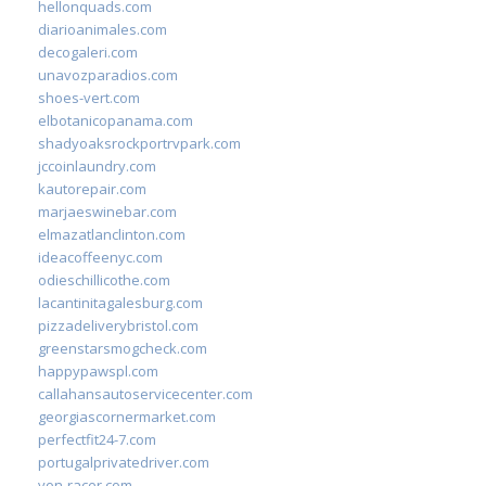
hellonquads.com
diarioanimales.com
decogaleri.com
unavozparadios.com
shoes-vert.com
elbotanicopanama.com
shadyoaksrockportrvpark.com
jccoinlaundry.com
kautorepair.com
marjaeswinebar.com
elmazatlanclinton.com
ideacoffeenyc.com
odieschillicothe.com
lacantinitagalesburg.com
pizzadeliverybristol.com
greenstarsmogcheck.com
happypawspl.com
callahansautoservicecenter.com
georgiascornermarket.com
perfectfit24-7.com
portugalprivatedriver.com
von-racer.com