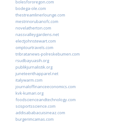
bolesfororegon.com
bodega-ole.com
thestreamlinerlounge.com
mestrinorubanofc.com
novelatherton.com
nassvalleygardens.net
electjohnstewart.com
omptourtravels.com
tribratanews-polreskebumen.com
rsudbayuasih.org
publikjurnalistik.org
juneteenthapparel.net
italywarm.com
journaloffinanceeconomics.com
kvk-kumari.org
foodscienceandtechnology.com
scisportsscience.com
addisababacuisineaz.com
burgerimcamas.com