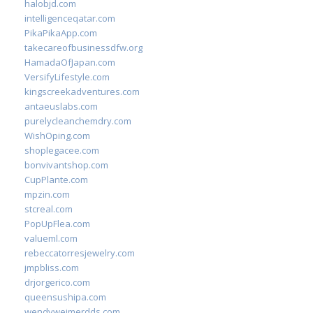
halobjd.com
intelligenceqatar.com
PikaPikaApp.com
takecareofbusinessdfw.org
HamadaOfJapan.com
VersifyLifestyle.com
kingscreekadventures.com
antaeuslabs.com
purelycleanchemdry.com
WishOping.com
shoplegacee.com
bonvivantshop.com
CupPlante.com
mpzin.com
stcreal.com
PopUpFlea.com
valueml.com
rebeccatorresjewelry.com
jmpbliss.com
drjorgerico.com
queensushipa.com
wendyweimerdds.com