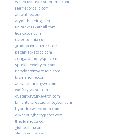
valenciamarketytaqueria.com
reefrecordsllc.com
alawaffle.com
aryouthfishing.com
united-basketball.com
tios-tacos.com
cafecito-satx.com
graduacionviu2023.com
pecanjackstogo.com
zengardendayspa.com
sparklejewelryinc.com
ironcladtattoostudio.com
bruinshome.com
annascleaningsvc.com
wolfcitytattoo.com
oysterbayturkeytrot.com
lafronterarestauranteybar.com
lilyandrosetearoom.com
olivesburgberrypatch.com
theslushkids.com
giobastian.com
glpascensori.com