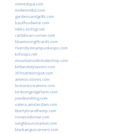
cmmedspa.com
midletontkd.com
gardensandgrills.com
basilfoodwine.com
nikko-tochigi.net
caribbean-corner.com
bluemoongiftcards.com
rivercitysteampunkexpo.com
kchoops.net
mountainsideskateshop.com
kirtlandcitytavern.com
301nutritionspot.com
ammos-stores.com
loceanecreations.com
birdsongridgefarm.com
joiedevivblog.com
valera-amsterdam.com
libertybrandhemp.com
norwoodinnwi.com
neighboursmarket.com
blackanguscareers.com