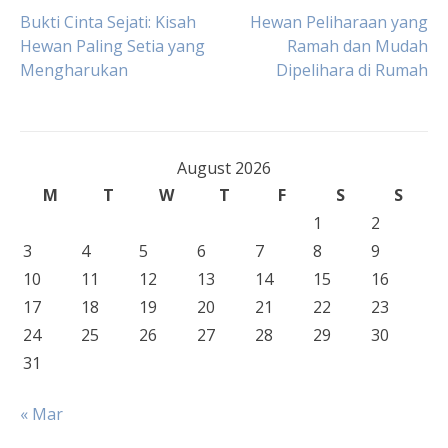
Post
Bukti Cinta Sejati: Kisah
Hewan Peliharaan yang
Hewan Paling Setia yang
Ramah dan Mudah
Mengharukan
Dipelihara di Rumah
navigation
August 2026
M
T
W
T
F
S
S
1
2
3
4
5
6
7
8
9
10
11
12
13
14
15
16
17
18
19
20
21
22
23
24
25
26
27
28
29
30
31
« Mar