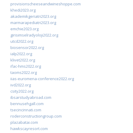
provisionscheeseandwineshoppe.com
khedi2023.org
akademikgeriatri2023.org
marmarapediatri2023.org
emchie2023.org
girisimselradyoloji2022.org
utcd2022.org
biosensor2022.org
ialp2022.org
klivet2022.org
ifac-hms2022.org
taoms2022.org
iias-euromena-conference2022.org
ivd2022.org
csity2022.org
ibsarstudyabroad.com
bennusehgall.com
tsecincinnati.com
roderconstructiongroup.com
plazabatai.com
hawkscayresort.com