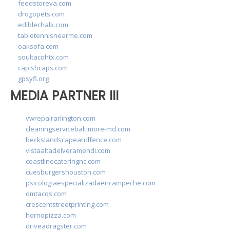
feedstoreva.com
drogopets.com
ediblechalk.com
tabletennisnearme.com
oaksofa.com
soultacohtx.com
capishcaps.com
gpsyfl.org
MEDIA PARTNER III
vwrepairarlington.com
cleaningservicebaltimore-md.com
beckslandscapeandfence.com
vistaaltadelveramendi.com
coastlinecateringnc.com
cuesburgershouston.com
psicologiaespecializadaencampeche.com
dmtacos.com
crescentstreetprinting.com
hornopizza.com
driveadragster.com