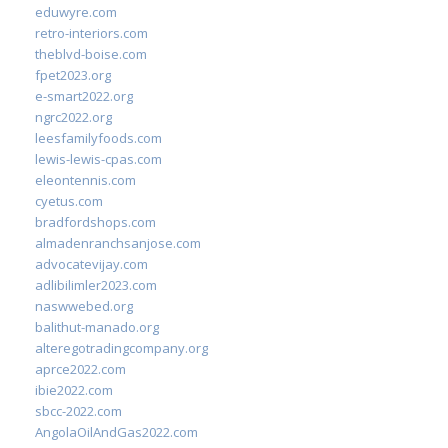
eduwyre.com
retro-interiors.com
theblvd-boise.com
fpet2023.org
e-smart2022.org
ngrc2022.org
leesfamilyfoods.com
lewis-lewis-cpas.com
eleontennis.com
cyetus.com
bradfordshops.com
almadenranchsanjose.com
advocatevijay.com
adlibilimler2023.com
naswwebed.org
balithut-manado.org
alteregotradingcompany.org
aprce2022.com
ibie2022.com
sbcc-2022.com
AngolaOilAndGas2022.com