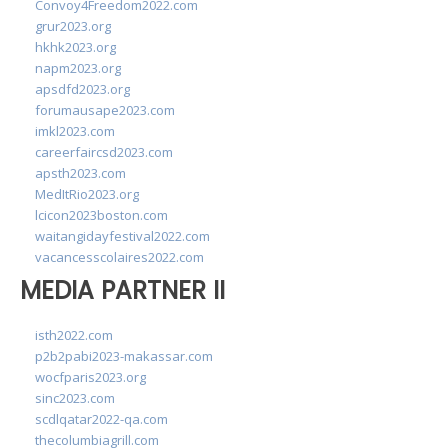
Convoy4Freedom2022.com
grur2023.org
hkhk2023.org
napm2023.org
apsdfd2023.org
forumausape2023.com
imkl2023.com
careerfaircsd2023.com
apsth2023.com
MedItRio2023.org
lcicon2023boston.com
waitangidayfestival2022.com
vacancesscolaires2022.com
MEDIA PARTNER II
isth2022.com
p2b2pabi2023-makassar.com
wocfparis2023.org
sinc2023.com
scdlqatar2022-qa.com
thecolumbiagrill.com