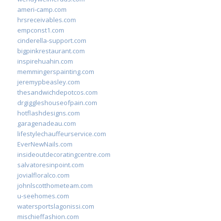
ameri-camp.com
hrsreceivables.com
empconst1.com
cinderella-support.com
bigpinkrestaurant.com
inspirehuahin.com
memmingerspainting.com
jeremypbeasley.com
thesandwichdepotcos.com
drgiggleshouseofpain.com
hotflashdesigns.com
garagenadeau.com
lifestylechauffeurservice.com
EverNewNails.com
insideoutdecoratingcentre.com
salvatoresinpoint.com
jovialfloralco.com
johnlscotthometeam.com
u-seehomes.com
watersportslagonissi.com
mischieffashion.com