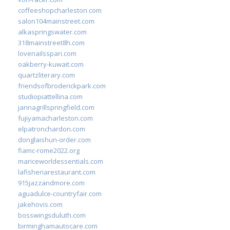
coffeeshopcharleston.com
salon104mainstreet.com
alkaspringswater.com
318mainstreet8h.com
lovenailsspari.com
oakberry-kuwait.com
quartzliterary.com
friendsofbroderickpark.com
studiopiattellina.com
jannagrillspringfield.com
fujiyamacharleston.com
elpatronchardon.com
donglaishun-order.com
fiamc-rome2022.org
mariceworldessentials.com
lafisheriarestaurant.com
915jazzandmore.com
aguadulce-countryfair.com
jakehovis.com
bosswingsduluth.com
birminghamautocare.com