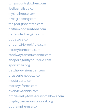
tonyscountrykitchen.com
jbellasnailspa.com
mychaihouse.com
alvisgrooming.com
thegeorginaestate.com
blythewoodseafood.com
paolosdelibangkok.com
bobacove.com
phoone24brookfield.com
mickeybarmama.com
roadwayconstructioninc.com
shopdragonflyboutique.com
sportszilla.org
batchprovisionsbar.com
brasserie-gobette.com
musicrearte.com
morseysfarms.com
riverviewtennis.com
official-kelly-toys-squishmallows.com
displaygardenonsuncrest.org
bbq-empire-usa.com