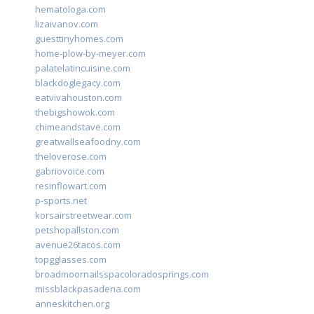
hematologa.com
lizaivanov.com
guesttinyhomes.com
home-plow-by-meyer.com
palatelatincuisine.com
blackdoglegacy.com
eatvivahouston.com
thebigshowok.com
chimeandstave.com
greatwallseafoodny.com
theloverose.com
gabriovoice.com
resinflowart.com
p-sports.net
korsairstreetwear.com
petshopallston.com
avenue26tacos.com
topgglasses.com
broadmoornailsspacoloradosprings.com
missblackpasadena.com
anneskitchen.org