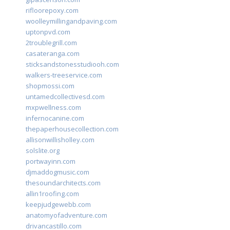
rifloorepoxy.com
woolleymillingandpaving.com
uptonpvd.com
2troublegrill.com
casateranga.com
sticksandstonesstudiooh.com
walkers-treeservice.com
shopmossi.com
untamedcollectivesd.com
mxpwellness.com
infernocanine.com
thepaperhousecollection.com
allisonwillisholley.com
solslite.org
portwayinn.com
djmaddogmusic.com
thesoundarchitects.com
allin1roofing.com
keepjudgewebb.com
anatomyofadventure.com
drivancastillo.com