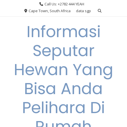
Skip
Call Us: +2782 444 YEAH
to
Cape Town, South Africa
data sgp
content
Informasi
Seputar
Hewan Yang
Bisa Anda
Pelihara Di
Rumah