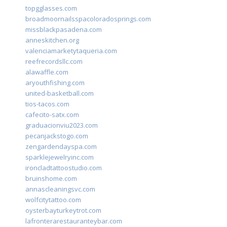
topgglasses.com
broadmoornailsspacoloradosprings.com
missblackpasadena.com
anneskitchen.org
valenciamarketytaqueria.com
reefrecordsllc.com
alawaffle.com
aryouthfishing.com
united-basketball.com
tios-tacos.com
cafecito-satx.com
graduacionviu2023.com
pecanjackstogo.com
zengardendayspa.com
sparklejewelryinc.com
ironcladtattoostudio.com
bruinshome.com
annascleaningsvc.com
wolfcitytattoo.com
oysterbayturkeytrot.com
lafronterarestauranteybar.com