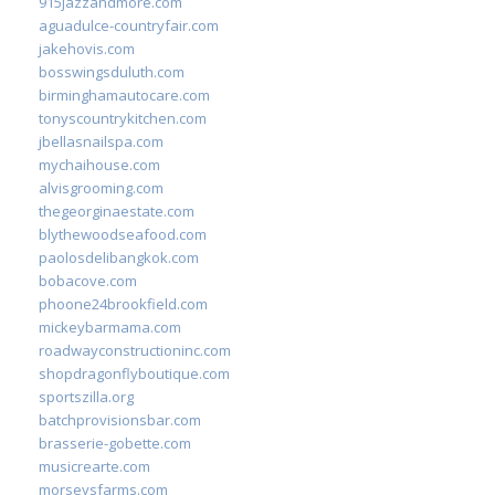
915jazzandmore.com
aguadulce-countryfair.com
jakehovis.com
bosswingsduluth.com
birminghamautocare.com
tonyscountrykitchen.com
jbellasnailspa.com
mychaihouse.com
alvisgrooming.com
thegeorginaestate.com
blythewoodseafood.com
paolosdelibangkok.com
bobacove.com
phoone24brookfield.com
mickeybarmama.com
roadwayconstructioninc.com
shopdragonflyboutique.com
sportszilla.org
batchprovisionsbar.com
brasserie-gobette.com
musicrearte.com
morseysfarms.com