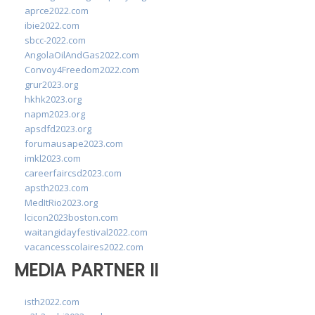
aprce2022.com
ibie2022.com
sbcc-2022.com
AngolaOilAndGas2022.com
Convoy4Freedom2022.com
grur2023.org
hkhk2023.org
napm2023.org
apsdfd2023.org
forumausape2023.com
imkl2023.com
careerfaircsd2023.com
apsth2023.com
MedItRio2023.org
lcicon2023boston.com
waitangidayfestival2022.com
vacancesscolaires2022.com
MEDIA PARTNER II
isth2022.com