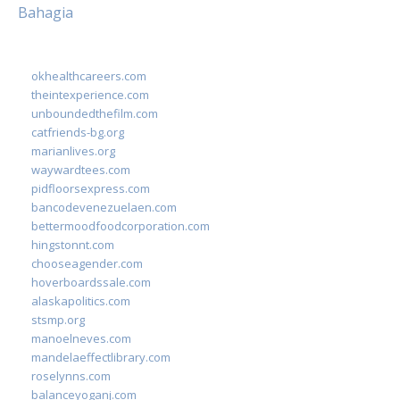
Bahagia
okhealthcareers.com
theintexperience.com
unboundedthefilm.com
catfriends-bg.org
marianlives.org
waywardtees.com
pidfloorsexpress.com
bancodevenezuelaen.com
bettermoodfoodcorporation.com
hingstonnt.com
chooseagender.com
hoverboardssale.com
alaskapolitics.com
stsmp.org
manoelneves.com
mandelaeffectlibrary.com
roselynns.com
balanceyoganj.com