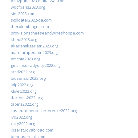
p2b2pabi2023-makassar.com
wocfparis2023.org
sinc2023.com
scdlqatar2022-qa.com
thecolumbiagrill.com
provisionscheeseandwineshoppe.com
khedi2023.org
akademikgeriatri2023.org
marmarapediatri2023.org
emchie2023.org
girisimselradyoloji2022.org
utcd2022.org
biosensor2022.org
ialp2022.org
klivet2022.org
ifac-hms2022.org
taoms2022.org
iias-euromena-conference2022.org
ivd2022.org
csity2022.org
ibsarstudyabroad.com
bennusehgall.com