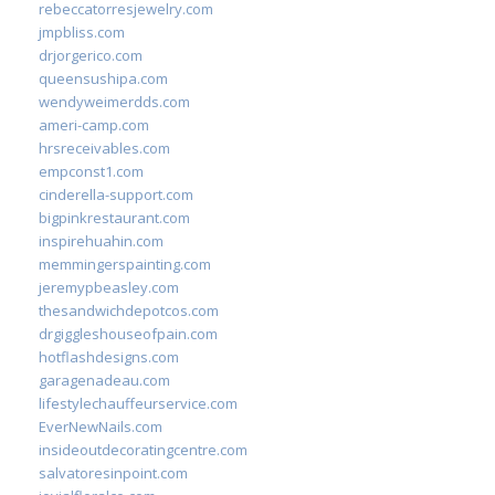
rebeccatorresjewelry.com
jmpbliss.com
drjorgerico.com
queensushipa.com
wendyweimerdds.com
ameri-camp.com
hrsreceivables.com
empconst1.com
cinderella-support.com
bigpinkrestaurant.com
inspirehuahin.com
memmingerspainting.com
jeremypbeasley.com
thesandwichdepotcos.com
drgiggleshouseofpain.com
hotflashdesigns.com
garagenadeau.com
lifestylechauffeurservice.com
EverNewNails.com
insideoutdecoratingcentre.com
salvatoresinpoint.com