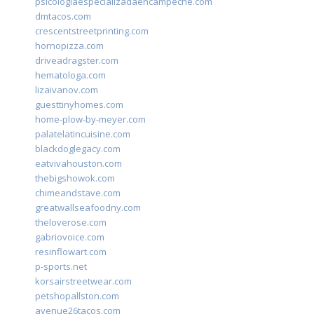
psicologiaespecializadaencampeche.com
dmtacos.com
crescentstreetprinting.com
hornopizza.com
driveadragster.com
hematologa.com
lizaivanov.com
guesttinyhomes.com
home-plow-by-meyer.com
palatelatincuisine.com
blackdoglegacy.com
eatvivahouston.com
thebigshowok.com
chimeandstave.com
greatwallseafoodny.com
theloverose.com
gabriovoice.com
resinflowart.com
p-sports.net
korsairstreetwear.com
petshopallston.com
avenue26tacos.com