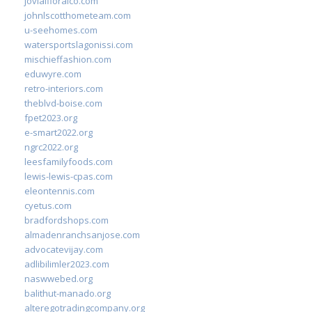
jovialfloralco.com
johnlscotthometeam.com
u-seehomes.com
watersportslagonissi.com
mischieffashion.com
eduwyre.com
retro-interiors.com
theblvd-boise.com
fpet2023.org
e-smart2022.org
ngrc2022.org
leesfamilyfoods.com
lewis-lewis-cpas.com
eleontennis.com
cyetus.com
bradfordshops.com
almadenranchsanjose.com
advocatevijay.com
adlibilimler2023.com
naswwebed.org
balithut-manado.org
alteregotradingcompany.org