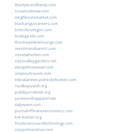
libertybrandhemp.com
norwoodinnwi.com
neighboursmarket.com
blackanguscareers.com
bolesfororegon.com
bodega-ole.com
thestreamlinerlounge.com
mestrinorubanofc.com
novelatherton.com
nassvalleygardens.net
electjohnstewart.com
omptourtravels.com
tribratanews-polreskebumen.com
rsudbayuasih.org
publikjurnalistik.org
juneteenthapparel.net
italywarm.com
journaloffinanceeconomics.com
kvk-kumari.org
foodscienceandtechnology.com
scisportsscience.com