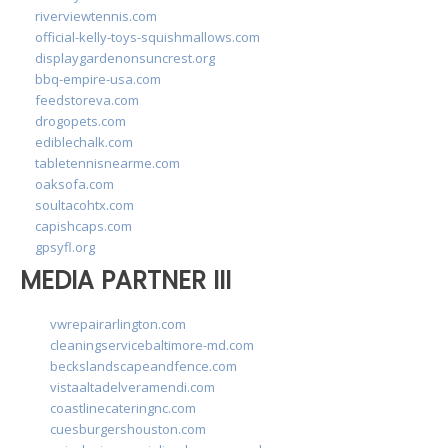
riverviewtennis.com
official-kelly-toys-squishmallows.com
displaygardenonsuncrest.org
bbq-empire-usa.com
feedstoreva.com
drogopets.com
ediblechalk.com
tabletennisnearme.com
oaksofa.com
soultacohtx.com
capishcaps.com
gpsyfl.org
MEDIA PARTNER III
vwrepairarlington.com
cleaningservicebaltimore-md.com
beckslandscapeandfence.com
vistaaltadelveramendi.com
coastlinecateringnc.com
cuesburgershouston.com