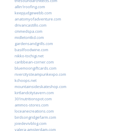
thesoundarchitects.com
allin1roofing.com
keepjudgewebb.com
anatomyofadventure.com
drivancastillo.com
cmmedspa.com
midletontkd.com
gardensandgrills.com
basilfoodwine.com
nikko-tochigi.net
caribbean-corner.com
bluemoongiftcards.com
rivercitysteampunkexpo.com
kchoops.net
mountainsideskateshop.com
kirtlandcitytavern.com
301nutritionspot.com
ammos-stores.com
loceanecreations.com
birdsongridgefarm.com
joiedevivblog.com
valera-amsterdam.com