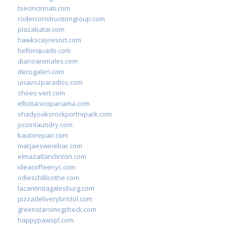
tsecincinnati.com
roderconstructiongroup.com
plazabatai.com
hawkscayresort.com
hellonquads.com
diarioanimales.com
decogaleri.com
unavozparadios.com
shoes-vert.com
elbotanicopanama.com
shadyoaksrockportrvpark.com
jccoinlaundry.com
kautorepair.com
marjaeswinebar.com
elmazatlanclinton.com
ideacoffeenyc.com
odieschillicothe.com
lacantinitagalesburg.com
pizzadeliverybristol.com
greenstarsmogcheck.com
happypawspl.com