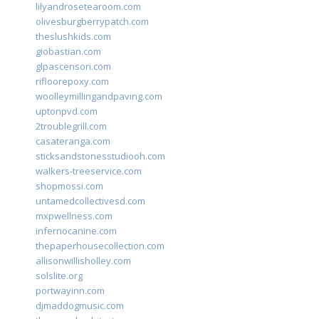
lilyandrosetearoom.com
olivesburgberrypatch.com
theslushkids.com
giobastian.com
glpascensori.com
rifloorepoxy.com
woolleymillingandpaving.com
uptonpvd.com
2troublegrill.com
casateranga.com
sticksandstonesstudiooh.com
walkers-treeservice.com
shopmossi.com
untamedcollectivesd.com
mxpwellness.com
infernocanine.com
thepaperhousecollection.com
allisonwillisholley.com
solslite.org
portwayinn.com
djmaddogmusic.com