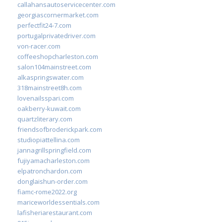
callahansautoservicecenter.com
georgiascornermarket.com
perfectfit24-7.com
portugalprivatedriver.com
von-racer.com
coffeeshopcharleston.com
salon104mainstreet.com
alkaspringswater.com
318mainstreet8h.com
lovenailsspari.com
oakberry-kuwait.com
quartzliterary.com
friendsofbroderickpark.com
studiopiattellina.com
jannagrillspringfield.com
fujiyamacharleston.com
elpatronchardon.com
donglaishun-order.com
fiamc-rome2022.org
mariceworldessentials.com
lafisheriarestaurant.com