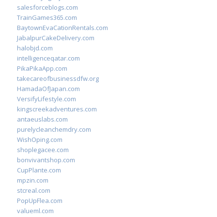
salesforceblogs.com
TrainGames365.com
BaytownEvaCationRentals.com
JabalpurCakeDelivery.com
halobjd.com
intelligenceqatar.com
PikaPikaApp.com
takecareofbusinessdfw.org
HamadaOfJapan.com
VersifyLifestyle.com
kingscreekadventures.com
antaeuslabs.com
purelycleanchemdry.com
WishOping.com
shoplegacee.com
bonvivantshop.com
CupPlante.com
mpzin.com
stcreal.com
PopUpFlea.com
valueml.com