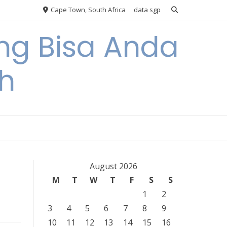
Cape Town, South Africa
data sgp
ng Bisa Anda
h
August 2026
M
T
W
T
F
S
S
1
2
3
4
5
6
7
8
9
10
11
12
13
14
15
16