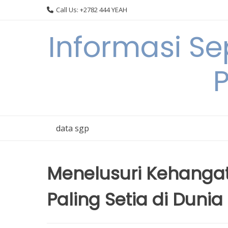
Skip
Call Us: +2782 444 YEAH
to
content
Informasi S
data sgp
Menelusuri Kehangat
Paling Setia di Dunia