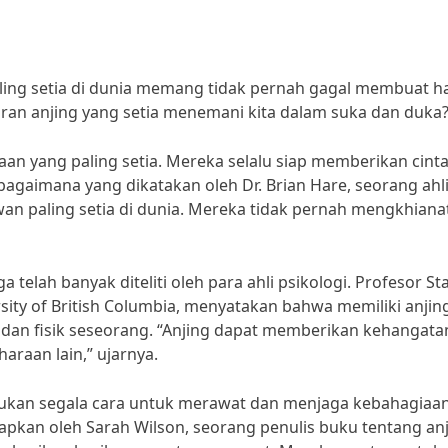
ling setia di dunia memang tidak pernah gagal membuat ha
iran anjing yang setia menemani kita dalam suka dan duka
an yang paling setia. Mereka selalu siap memberikan cint
agaimana yang dikatakan oleh Dr. Brian Hare, seorang ahl
ewan paling setia di dunia. Mereka tidak pernah mengkhiana
telah banyak diteliti oleh para ahli psikologi. Profesor St
rsity of British Columbia, menyatakan bahwa memiliki anjin
dan fisik seseorang. “Anjing dapat memberikan kehangata
haraan lain,” ujarnya.
akukan segala cara untuk merawat dan menjaga kebahagiaa
apkan oleh Sarah Wilson, seorang penulis buku tentang anj