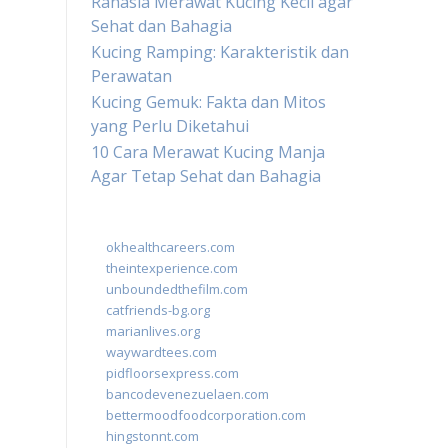
Rahasia Merawat Kucing Kecil agar
Sehat dan Bahagia
Kucing Ramping: Karakteristik dan
Perawatan
Kucing Gemuk: Fakta dan Mitos
yang Perlu Diketahui
10 Cara Merawat Kucing Manja
Agar Tetap Sehat dan Bahagia
okhealthcareers.com
theintexperience.com
unboundedthefilm.com
catfriends-bg.org
marianlives.org
waywardtees.com
pidfloorsexpress.com
bancodevenezuelaen.com
bettermoodfoodcorporation.com
hingstonnt.com