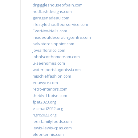
drgiggleshouseofpain.com
hotflashdesigns.com
garagenadeau.com
lifestylechauffeurservice.com
EverNewNails.com
insideoutdecoratingcentre.com
salvatoresinpoint.com
jovialfloralco.com
johnlscotthometeam.com
u-seehomes.com
watersportslagonissi.com
mischieffashion.com
eduwyre.com
retro-interiors.com
theblvd-boise.com
fpet2023.org
e-smart2022.org
ngrc2022.org
leesfamilyfoods.com
lewis-lewis-cpas.com
eleontennis.com