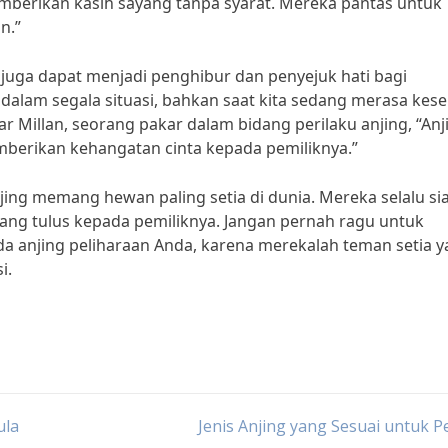
emberikan kasih sayang tanpa syarat. Mereka pantas untuk
n.”
 juga dapat menjadi penghibur dan penyejuk hati bagi
 dalam segala situasi, bahkan saat kita sedang merasa kes
r Millan, seorang pakar dalam bidang perilaku anjing, “Anj
emberikan kehangatan cinta kepada pemiliknya.”
jing memang hewan paling setia di dunia. Mereka selalu si
ang tulus kepada pemiliknya. Jangan pernah ragu untuk
a anjing peliharaan Anda, karena merekalah teman setia 
i.
ula
Jenis Anjing yang Sesuai untuk 