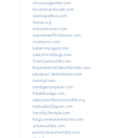
chooseagender.com
hoverboardssale.com
alaskapolitics.com
stsmp.org
manoelneves.com
mandelaeffectlibrary.com
roselynns.com
balanceyoganj.com
salesforceblogs.com
TrainGames365.com
BaytownEvaCationRentals.com
JabalpurCakeDelivery.com
halobjd.com
intelligenceqatar.com
PikaPikaApp.com
takecareofbusinessdfw.org
HamadaOfJapan.com
VersifyLifestyle.com
kingscreekadventures.com
antaeuslabs.com
purelycleanchemdry.com