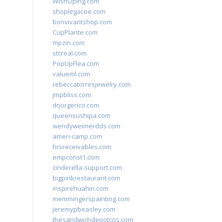
WishOping.com
shoplegacee.com
bonvivantshop.com
CupPlante.com
mpzin.com
stcreal.com
PopUpFlea.com
valueml.com
rebeccatorresjewelry.com
jmpbliss.com
drjorgerico.com
queensushipa.com
wendyweimerdds.com
ameri-camp.com
hrsreceivables.com
empconst1.com
cinderella-support.com
bigpinkrestaurant.com
inspirehuahin.com
memmingerspainting.com
jeremypbeasley.com
thesandwichdepotcos.com