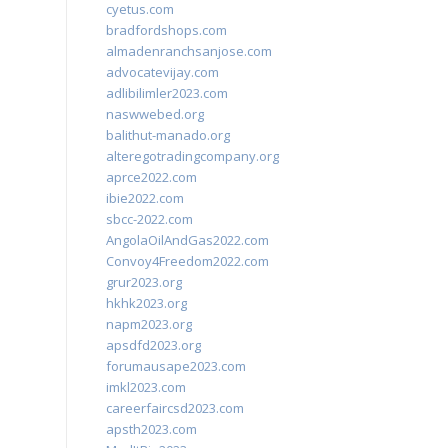
cyetus.com
bradfordshops.com
almadenranchsanjose.com
advocatevijay.com
adlibilimler2023.com
naswwebed.org
balithut-manado.org
alteregotradingcompany.org
aprce2022.com
ibie2022.com
sbcc-2022.com
AngolaOilAndGas2022.com
Convoy4Freedom2022.com
grur2023.org
hkhk2023.org
napm2023.org
apsdfd2023.org
forumausape2023.com
imkl2023.com
careerfaircsd2023.com
apsth2023.com