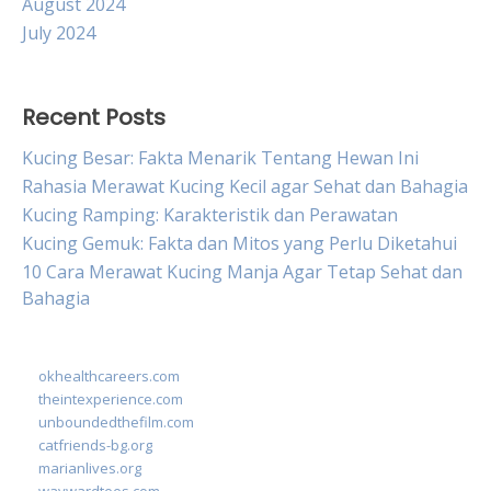
August 2024
July 2024
Recent Posts
Kucing Besar: Fakta Menarik Tentang Hewan Ini
Rahasia Merawat Kucing Kecil agar Sehat dan Bahagia
Kucing Ramping: Karakteristik dan Perawatan
Kucing Gemuk: Fakta dan Mitos yang Perlu Diketahui
10 Cara Merawat Kucing Manja Agar Tetap Sehat dan
Bahagia
okhealthcareers.com
theintexperience.com
unboundedthefilm.com
catfriends-bg.org
marianlives.org