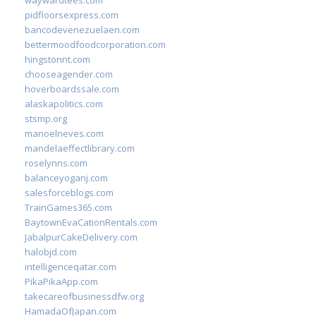
waywardtees.com
pidfloorsexpress.com
bancodevenezuelaen.com
bettermoodfoodcorporation.com
hingstonnt.com
chooseagender.com
hoverboardssale.com
alaskapolitics.com
stsmp.org
manoelneves.com
mandelaeffectlibrary.com
roselynns.com
balanceyoganj.com
salesforceblogs.com
TrainGames365.com
BaytownEvaCationRentals.com
JabalpurCakeDelivery.com
halobjd.com
intelligenceqatar.com
PikaPikaApp.com
takecareofbusinessdfw.org
HamadaOfJapan.com