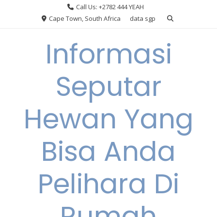
Skip
Call Us: +2782 444 YEAH
to
Cape Town, South Africa
data sgp
content
Informasi
Seputar
Hewan Yang
Bisa Anda
Pelihara Di
Rumah