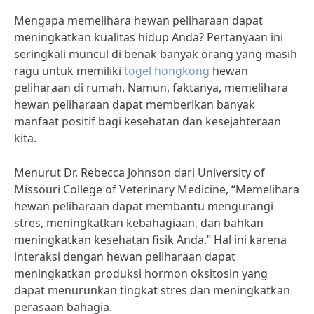
Mengapa memelihara hewan peliharaan dapat
meningkatkan kualitas hidup Anda? Pertanyaan ini
seringkali muncul di benak banyak orang yang masih
ragu untuk memiliki
togel hongkong
hewan
peliharaan di rumah. Namun, faktanya, memelihara
hewan peliharaan dapat memberikan banyak
manfaat positif bagi kesehatan dan kesejahteraan
kita.
Menurut Dr. Rebecca Johnson dari University of
Missouri College of Veterinary Medicine, “Memelihara
hewan peliharaan dapat membantu mengurangi
stres, meningkatkan kebahagiaan, dan bahkan
meningkatkan kesehatan fisik Anda.” Hal ini karena
interaksi dengan hewan peliharaan dapat
meningkatkan produksi hormon oksitosin yang
dapat menurunkan tingkat stres dan meningkatkan
perasaan bahagia.