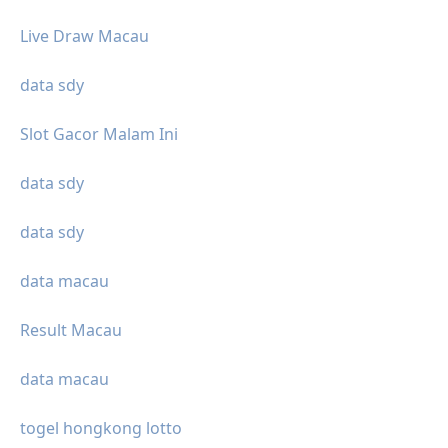
Live Draw Macau
data sdy
Slot Gacor Malam Ini
data sdy
data sdy
data macau
Result Macau
data macau
togel hongkong lotto