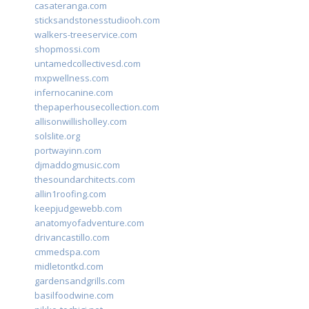
casateranga.com
sticksandstonesstudiooh.com
walkers-treeservice.com
shopmossi.com
untamedcollectivesd.com
mxpwellness.com
infernocanine.com
thepaperhousecollection.com
allisonwillisholley.com
solslite.org
portwayinn.com
djmaddogmusic.com
thesoundarchitects.com
allin1roofing.com
keepjudgewebb.com
anatomyofadventure.com
drivancastillo.com
cmmedspa.com
midletontkd.com
gardensandgrills.com
basilfoodwine.com