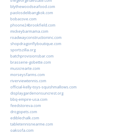
thegeorginaestate.com
blythewoodseafood.com
paolosdelibangkok.com
bobacove.com
phoone24brookfield.com
mickeybarmama.com
roadwayconstructioninc.com
shopdragonflyboutique.com
sportszilla.org
batchprovisionsbar.com
brasserie-gobette.com
musicrearte.com
morseysfarms.com
riverviewtennis.com
official-kelly-toys-squishmallows.com
displaygardenonsuncrest.org
bbq-empire-usa.com
feedstoreva.com
drogopets.com
ediblechalk.com
tabletennisnearme.com
oaksofa.com