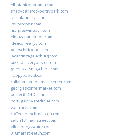
elbotanicopanama.com
shadyoaksrockportrvpark.com
jccoinlaundry.com
kautorepair.com
marjaeswinebar.com
elmazatlanclinton.com
ideacoffeenyc.com
odieschillicothe.com
lacantinitagalesburg.com
pizzadeliverybristol.com
greenstarsmogcheck.com
happypawspl.com
callahansautoservicecenter.com
georgiascornermarket.com
perfectfit24-7.com
portugalprivatedriver.com
von-racer.com
coffeeshopcharleston.com
salon104mainstreet.com
alkaspringswater.com
318mainstreet8h.com