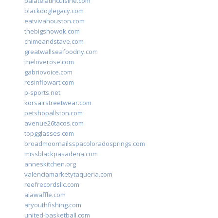
palatelatincuisine.com
blackdoglegacy.com
eatvivahouston.com
thebigshowok.com
chimeandstave.com
greatwallseafoodny.com
theloverose.com
gabriovoice.com
resinflowart.com
p-sports.net
korsairstreetwear.com
petshopallston.com
avenue26tacos.com
topgglasses.com
broadmoornailsspacoloradosprings.com
missblackpasadena.com
anneskitchen.org
valenciamarketytaqueria.com
reefrecordsllc.com
alawaffle.com
aryouthfishing.com
united-basketball.com