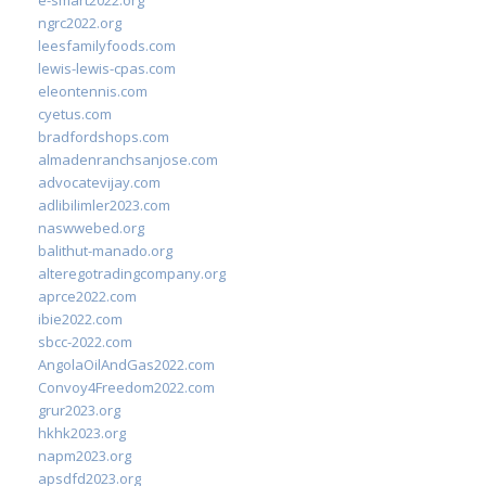
e-smart2022.org
ngrc2022.org
leesfamilyfoods.com
lewis-lewis-cpas.com
eleontennis.com
cyetus.com
bradfordshops.com
almadenranchsanjose.com
advocatevijay.com
adlibilimler2023.com
naswwebed.org
balithut-manado.org
alteregotradingcompany.org
aprce2022.com
ibie2022.com
sbcc-2022.com
AngolaOilAndGas2022.com
Convoy4Freedom2022.com
grur2023.org
hkhk2023.org
napm2023.org
apsdfd2023.org