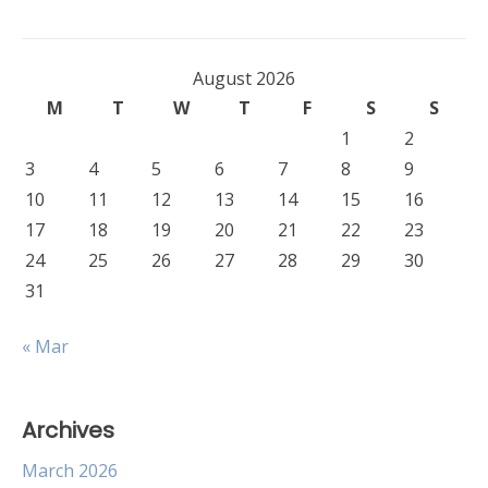
August 2026
M
T
W
T
F
S
S
1
2
3
4
5
6
7
8
9
10
11
12
13
14
15
16
17
18
19
20
21
22
23
24
25
26
27
28
29
30
31
« Mar
Archives
March 2026