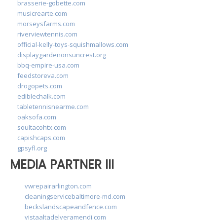
brasserie-gobette.com
musicrearte.com
morseysfarms.com
riverviewtennis.com
official-kelly-toys-squishmallows.com
displaygardenonsuncrest.org
bbq-empire-usa.com
feedstoreva.com
drogopets.com
ediblechalk.com
tabletennisnearme.com
oaksofa.com
soultacohtx.com
capishcaps.com
gpsyfl.org
MEDIA PARTNER III
vwrepairarlington.com
cleaningservicebaltimore-md.com
beckslandscapeandfence.com
vistaaltadelveramendi.com