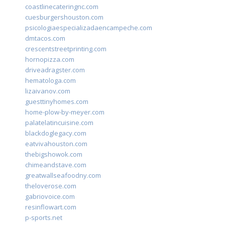
coastlinecateringnc.com
cuesburgershouston.com
psicologiaespecializadaencampeche.com
dmtacos.com
crescentstreetprinting.com
hornopizza.com
driveadragster.com
hematologa.com
lizaivanov.com
guesttinyhomes.com
home-plow-by-meyer.com
palatelatincuisine.com
blackdoglegacy.com
eatvivahouston.com
thebigshowok.com
chimeandstave.com
greatwallseafoodny.com
theloverose.com
gabriovoice.com
resinflowart.com
p-sports.net