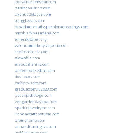
korsairstreetwear.com
petshopallston.com
avenue26tacos.com
topgglasses.com
broadmoornailsspacoloradosprings.com
missblackpasadena.com
anneskitchen.org
valenciamarketytaqueria.com
reefrecordsllc.com
alawaffle.com
aryouthfishing.com
united-basketball.com
tios-tacos.com
cafecito-satx.com
graduacionviu2023.com
pecanjackstogo.com
zengardendayspa.com
sparklejewelryinc.com
ironcladtattoostudio.com
bruinshome.com
annascleaningsvc.com
wolfcitytattoo.com