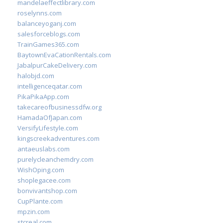
mandelaeffectlibrary.com
roselynns.com
balanceyoganj.com
salesforceblogs.com
TrainGames365.com
BaytownEvaCationRentals.com
JabalpurCakeDelivery.com
halobjd.com
intelligenceqatar.com
PikaPikaApp.com
takecareofbusinessdfw.org
HamadaOfJapan.com
VersifyLifestyle.com
kingscreekadventures.com
antaeuslabs.com
purelycleanchemdry.com
WishOping.com
shoplegacee.com
bonvivantshop.com
CupPlante.com
mpzin.com
stcreal.com