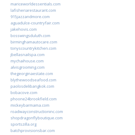
mariceworldessentials.com
lafisheriarestaurant.com
915jazzandmore.com
aguadulce-countryfair.com
jakehovis.com
bosswingsduluth.com
birminghamautocare.com
tonyscountrykitchen.com
jbellasnailspa.com
mychaihouse.com
alvisgrooming.com
thegeorginaestate.com
blythewoodseafood.com
paolosdelibangkok.com
bobacove.com
phoone24brookfield.com
mickeybarmama.com
roadwayconstructioninc.com
shopdragonflyboutique.com
sportszilla.org
batchprovisionsbar.com