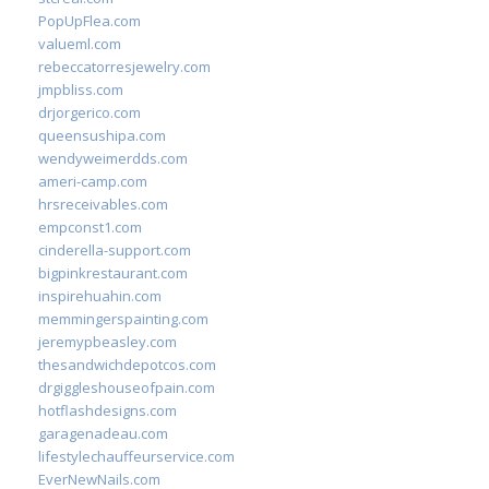
PopUpFlea.com
valueml.com
rebeccatorresjewelry.com
jmpbliss.com
drjorgerico.com
queensushipa.com
wendyweimerdds.com
ameri-camp.com
hrsreceivables.com
empconst1.com
cinderella-support.com
bigpinkrestaurant.com
inspirehuahin.com
memmingerspainting.com
jeremypbeasley.com
thesandwichdepotcos.com
drgiggleshouseofpain.com
hotflashdesigns.com
garagenadeau.com
lifestylechauffeurservice.com
EverNewNails.com