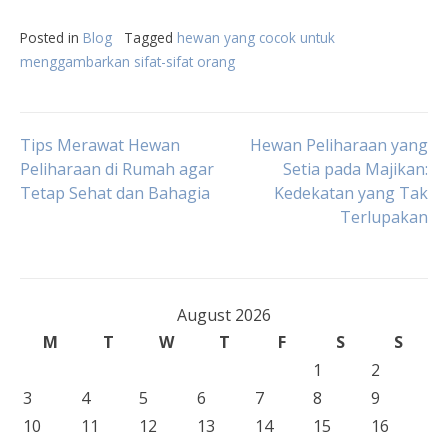
Posted in
Blog
Tagged
hewan yang cocok untuk
menggambarkan sifat-sifat orang
Post
Tips Merawat Hewan
Hewan Peliharaan yang
Peliharaan di Rumah agar
Setia pada Majikan:
Tetap Sehat dan Bahagia
Kedekatan yang Tak
navigation
Terlupakan
August 2026
M
T
W
T
F
S
S
1
2
3
4
5
6
7
8
9
10
11
12
13
14
15
16