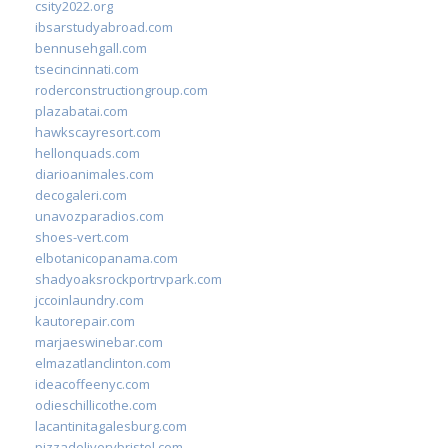
csity2022.org
ibsarstudyabroad.com
bennusehgall.com
tsecincinnati.com
roderconstructiongroup.com
plazabatai.com
hawkscayresort.com
hellonquads.com
diarioanimales.com
decogaleri.com
unavozparadios.com
shoes-vert.com
elbotanicopanama.com
shadyoaksrockportrvpark.com
jccoinlaundry.com
kautorepair.com
marjaeswinebar.com
elmazatlanclinton.com
ideacoffeenyc.com
odieschillicothe.com
lacantinitagalesburg.com
pizzadeliverybristol.com