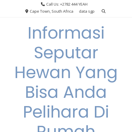
Skip
Call Us: +2782 444 YEAH
to
Cape Town, South Africa
data sgp
content
Informasi
Seputar
Hewan Yang
Bisa Anda
Pelihara Di
Rumah