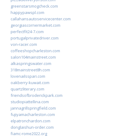
greenstarsmogcheck.com
happypawspl.com
callahansautoservicecenter.com
georgiascornermarket.com
perfectfit24-7.com
portugalprivatedriver.com
von-racer.com
coffeeshopcharleston.com
salon104mainstreet.com
alkaspringswater.com
318mainstreet8h.com
lovenailsspari.com
oakberry-kuwait.com
quartzliterary.com
friendsofbroderickpark.com
studiopiattellina.com
jannagrillspringfield.com
fujiyamacharleston.com
elpatronchardon.com
donglaishun-order.com
fiamc-rome2022.org