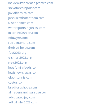
insideoutdecoratingcentre.com
salvatoresinpoint.com
jovialfloralco.com
johnlscotthometeam.com
u-seehomes.com
watersportslagonissi.com
mischieffashion.com
eduwyre.com
retro-interiors.com
theblvd-boise.com
fpet2023.org
e-smart2022.org
ngrc2022.org
leesfamilyfoods.com
lewis-lewis-cpas.com
eleontennis.com
cyetus.com
bradfordshops.com
almadenranchsanjose.com
advocatevijay.com
adlibilimler2023.com