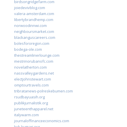
birdsongridgefarm.com
joiedevivblog.com
valera-amsterdam.com
libertybrandhemp.com
norwoodinnwi.com
neighboursmarket.com
blackanguscareers.com
bolesfororegon.com
bodega-ole.com
thestreamlinerlounge.com
mestrinorubanofc.com
novelatherton.com
nassvalleygardens.net
electjohnstewart.com
omptourtravels.com
tribratanews-polreskebumen.com
rsudbayuasih.org
publikjurnalistik.org
juneteenthapparel.net
italywarm.com
journaloffinanceeconomics.com
kvk-kumari.org