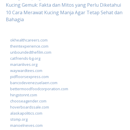
Kucing Gemuk: Fakta dan Mitos yang Perlu Diketahui
10 Cara Merawat Kucing Manja Agar Tetap Sehat dan
Bahagia
okhealthcareers.com
theintexperience.com
unboundedthefilm.com
catfriends-bg.org
marianlives.org
waywardtees.com
pidfloorsexpress.com
bancodevenezuelaen.com
bettermoodfoodcorporation.com
hingstonnt.com
chooseagender.com
hoverboardssale.com
alaskapolitics.com
stsmp.org
manoelneves.com