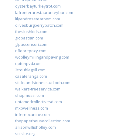
oysterbayturkeytrot.com
lafronterarestauranteybar.com
lilyandrosetearoom.com
olivesburgberrypatch.com
theslushkids.com
giobastian.com
glpascensori.com
rifloorepoxy.com
woolleymillingandpaving.com
uptonpvd.com
2troublegrill.com
casateranga.com
sticksandstonesstudiooh.com
walkers-treeservice.com
shopmossi.com
untamedcollectivesd.com
mxpwellness.com
infernocanine.com
thepaperhousecollection.com
allisonwillisholley.com
solslite.org