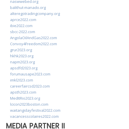
naswwebed.org
balithut-manado.org
alteregotradingcompany.org
aprce2022.com
ibie2022.com
sbcc-2022.com
AngolaOilAndGas2022.com
Convoy4Freedom2022.com
grur2023.org
hkhk2023.org
napm2023.org
apsdfd2023.org
forumausape2023.com
imkl2023.com
careerfaircsd2023.com
apsth2023.com
MedItRio2023.org
lcicon2023boston.com
waitangidayfestival2022.com
vacancesscolaires2022.com
MEDIA PARTNER II