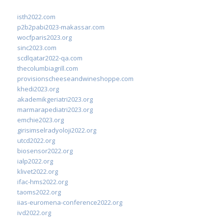
isth2022.com
p2b2pabi2023-makassar.com
wocfparis2023.org
sinc2023.com
scdlqatar2022-qa.com
thecolumbiagrill.com
provisionscheeseandwineshoppe.com
khedi2023.org
akademikgeriatri2023.org
marmarapediatri2023.org
emchie2023.org
girisimselradyoloji2022.org
utcd2022.org
biosensor2022.org
ialp2022.org
klivet2022.org
ifac-hms2022.org
taoms2022.org
iias-euromena-conference2022.org
ivd2022.org