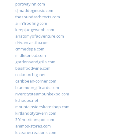
portwayinn.com
djmaddogmusic.com
thesoundarchitects.com
allin1roofing.com
keepjudgewebb.com
anatomyofadventure.com
drivancastillo.com
cmmedspa.com
midletontkd.com
gardensandgrills.com
basilfoodwine.com
nikko-tochigi.net
caribbean-corner.com
bluemoongiftcards.com
rivercitysteampunkexpo.com
kchoops.net
mountainsideskateshop.com
kirtlandcitytavern.com
301nutritionspot.com
ammos-stores.com
loceanecreations.com