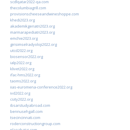
scdlqatar2022-qa.com
thecolumbiagrill.com
provisionscheeseandwineshoppe.com
khedi2023.org
akademikgeriatri2023.org
marmarapediatri2023.org
emchie2023.org
girisimselradyoloji2022.org
utcd2022.org
biosensor2022.org
ialp2022.org
klivet2022.org
ifac-hms2022.org
taoms2022.org
iias-euromena-conference2022.org
ivd2022.org
csity2022.org
ibsarstudyabroad.com
bennusehgall.com
tsecincinnati.com
roderconstructiongroup.com
plazabatai.com