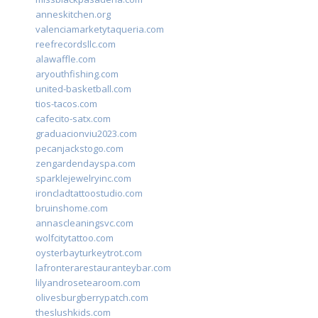
anneskitchen.org
valenciamarketytaqueria.com
reefrecordsllc.com
alawaffle.com
aryouthfishing.com
united-basketball.com
tios-tacos.com
cafecito-satx.com
graduacionviu2023.com
pecanjackstogo.com
zengardendayspa.com
sparklejewelryinc.com
ironcladtattoostudio.com
bruinshome.com
annascleaningsvc.com
wolfcitytattoo.com
oysterbayturkeytrot.com
lafronterarestauranteybar.com
lilyandrosetearoom.com
olivesburgberrypatch.com
theslushkids.com