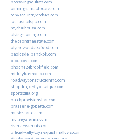
bosswingsduluth.com
birminghamautocare.com
tonyscountrykitchen.com
jbellasnailspa.com
mychaihouse.com
alvisgrooming.com
thegeorginaestate.com
blythewoodseafood.com
paolosdelibangkok.com
bobacove.com
phoone24brookfield.com
mickeybarmama.com
roadwayconstructioninc.com
shopdragonflyboutique.com
sportszilla.org
batchprovisionsbar.com
brasserie-gobette.com
musicrearte.com
morseysfarms.com
riverviewtennis.com
official-kelly-toys-squishmallows.com
displaygardenonsuncrest.org