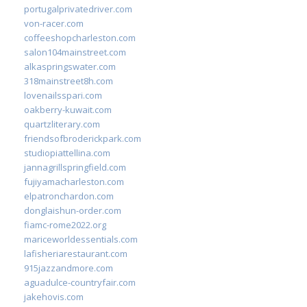
portugalprivatedriver.com
von-racer.com
coffeeshopcharleston.com
salon104mainstreet.com
alkaspringswater.com
318mainstreet8h.com
lovenailsspari.com
oakberry-kuwait.com
quartzliterary.com
friendsofbroderickpark.com
studiopiattellina.com
jannagrillspringfield.com
fujiyamacharleston.com
elpatronchardon.com
donglaishun-order.com
fiamc-rome2022.org
mariceworldessentials.com
lafisheriarestaurant.com
915jazzandmore.com
aguadulce-countryfair.com
jakehovis.com