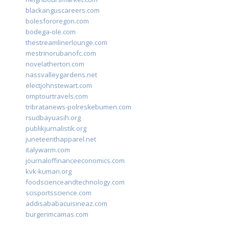
blackanguscareers.com
bolesfororegon.com
bodega-ole.com
thestreamlinerlounge.com
mestrinorubanofc.com
novelatherton.com
nassvalleygardens.net
electjohnstewart.com
omptourtravels.com
tribratanews-polreskebumen.com
rsudbayuasih.org
publikjurnalistik.org
juneteenthapparel.net
italywarm.com
journaloffinanceeconomics.com
kvk-kumari.org
foodscienceandtechnology.com
scisportsscience.com
addisababacuisineaz.com
burgerimcamas.com