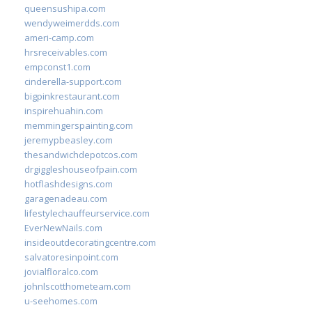
queensushipa.com
wendyweimerdds.com
ameri-camp.com
hrsreceivables.com
empconst1.com
cinderella-support.com
bigpinkrestaurant.com
inspirehuahin.com
memmingerspainting.com
jeremypbeasley.com
thesandwichdepotcos.com
drgiggleshouseofpain.com
hotflashdesigns.com
garagenadeau.com
lifestylechauffeurservice.com
EverNewNails.com
insideoutdecoratingcentre.com
salvatoresinpoint.com
jovialfloralco.com
johnlscotthometeam.com
u-seehomes.com