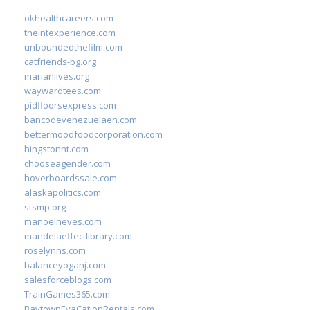
okhealthcareers.com
theintexperience.com
unboundedthefilm.com
catfriends-bg.org
marianlives.org
waywardtees.com
pidfloorsexpress.com
bancodevenezuelaen.com
bettermoodfoodcorporation.com
hingstonnt.com
chooseagender.com
hoverboardssale.com
alaskapolitics.com
stsmp.org
manoelneves.com
mandelaeffectlibrary.com
roselynns.com
balanceyoganj.com
salesforceblogs.com
TrainGames365.com
BaytownEvaCationRentals.com