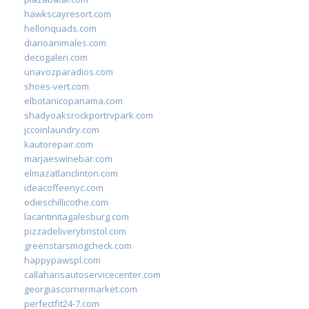
hawkscayresort.com
hellonquads.com
diarioanimales.com
decogaleri.com
unavozparadios.com
shoes-vert.com
elbotanicopanama.com
shadyoaksrockportrvpark.com
jccoinlaundry.com
kautorepair.com
marjaeswinebar.com
elmazatlanclinton.com
ideacoffeenyc.com
odieschillicothe.com
lacantinitagalesburg.com
pizzadeliverybristol.com
greenstarsmogcheck.com
happypawspl.com
callahansautoservicecenter.com
georgiascornermarket.com
perfectfit24-7.com