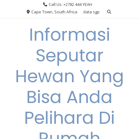
Skip
Call Us: +2782 444 YEAH
to
Cape Town, South Africa
data sgp
content
Informasi
Seputar
Hewan Yang
Bisa Anda
Pelihara Di
Rumah