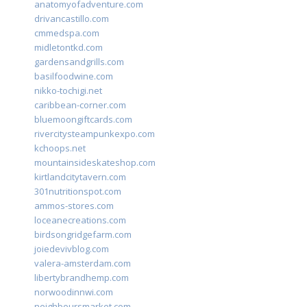
anatomyofadventure.com
drivancastillo.com
cmmedspa.com
midletontkd.com
gardensandgrills.com
basilfoodwine.com
nikko-tochigi.net
caribbean-corner.com
bluemoongiftcards.com
rivercitysteampunkexpo.com
kchoops.net
mountainsideskateshop.com
kirtlandcitytavern.com
301nutritionspot.com
ammos-stores.com
loceanecreations.com
birdsongridgefarm.com
joiedevivblog.com
valera-amsterdam.com
libertybrandhemp.com
norwoodinnwi.com
neighboursmarket.com