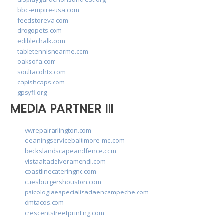
bbq-empire-usa.com
feedstoreva.com
drogopets.com
ediblechalk.com
tabletennisnearme.com
oaksofa.com
soultacohtx.com
capishcaps.com
gpsyfl.org
MEDIA PARTNER III
vwrepairarlington.com
cleaningservicebaltimore-md.com
beckslandscapeandfence.com
vistaaltadelveramendi.com
coastlinecateringnc.com
cuesburgershouston.com
psicologiaespecializadaencampeche.com
dmtacos.com
crescentstreetprinting.com