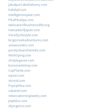
JabalpurCakeDelivery.com
halobjd.com
intelligenceqatar.com
PikaPikaApp.com
takecareofbusinessdfw.org
HamadaOfJapan.com
VersifyLifestyle.com
kingscreekadventures.com
antaeuslabs.com
purelycleanchemdry.com
WishOping.com
shoplegacee.com
bonvivantshop.com
CupPlante.com
mpzin.com
stcreal.com
PopUpFlea.com
valueml.com
rebeccatorresjewelry.com
jmpbliss.com
drjorgerico.com