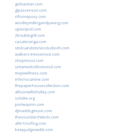
giobastian.com
glpascensori.com
rifloorepoxy.com
woolleymillingandpaving.com
uptonpvd.com
2troublegrill.com
casateranga.com
sticksandstonesstudiooh.com
walkers-treeservice.com
shopmossi.com
untamedcollectivesd.com
mxpwellness.com
infernocanine.com
thepaperhousecollection.com
allisonwillisholley.com
solslite.org
portwayinn.com
djmaddogmusic.com
thesoundarchitects.com
allin1roofing.com
keepjudgewebb.com