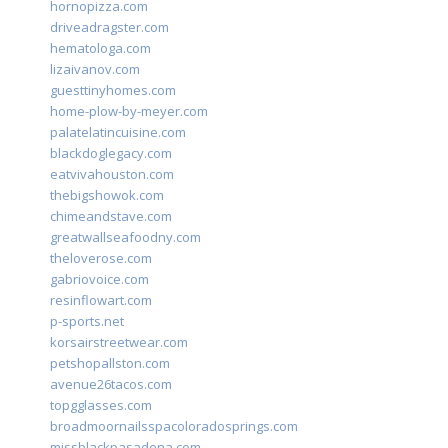
hornopizza.com
driveadragster.com
hematologa.com
lizaivanov.com
guesttinyhomes.com
home-plow-by-meyer.com
palatelatincuisine.com
blackdoglegacy.com
eatvivahouston.com
thebigshowok.com
chimeandstave.com
greatwallseafoodny.com
theloverose.com
gabriovoice.com
resinflowart.com
p-sports.net
korsairstreetwear.com
petshopallston.com
avenue26tacos.com
topgglasses.com
broadmoornailsspacoloradosprings.com
missblackpasadena.com