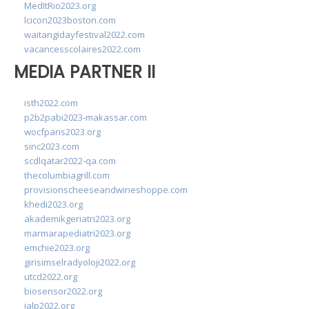
MedItRio2023.org
lcicon2023boston.com
waitangidayfestival2022.com
vacancesscolaires2022.com
MEDIA PARTNER II
isth2022.com
p2b2pabi2023-makassar.com
wocfparis2023.org
sinc2023.com
scdlqatar2022-qa.com
thecolumbiagrill.com
provisionscheeseandwineshoppe.com
khedi2023.org
akademikgeriatri2023.org
marmarapediatri2023.org
emchie2023.org
girisimselradyoloji2022.org
utcd2022.org
biosensor2022.org
ialp2022.org