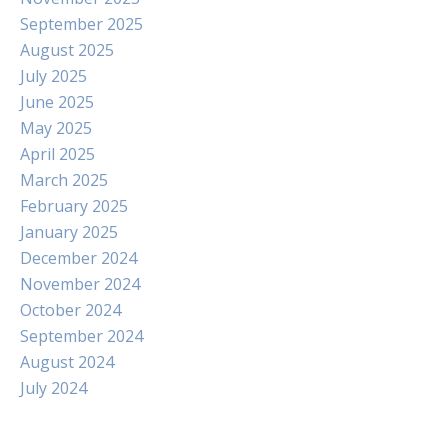
September 2025
August 2025
July 2025
June 2025
May 2025
April 2025
March 2025
February 2025
January 2025
December 2024
November 2024
October 2024
September 2024
August 2024
July 2024