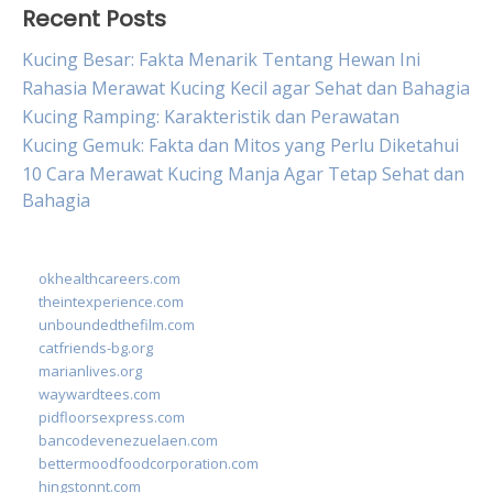
Recent Posts
Kucing Besar: Fakta Menarik Tentang Hewan Ini
Rahasia Merawat Kucing Kecil agar Sehat dan Bahagia
Kucing Ramping: Karakteristik dan Perawatan
Kucing Gemuk: Fakta dan Mitos yang Perlu Diketahui
10 Cara Merawat Kucing Manja Agar Tetap Sehat dan
Bahagia
okhealthcareers.com
theintexperience.com
unboundedthefilm.com
catfriends-bg.org
marianlives.org
waywardtees.com
pidfloorsexpress.com
bancodevenezuelaen.com
bettermoodfoodcorporation.com
hingstonnt.com