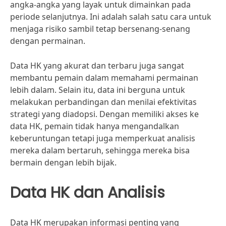
angka-angka yang layak untuk dimainkan pada
periode selanjutnya. Ini adalah salah satu cara untuk
menjaga risiko sambil tetap bersenang-senang
dengan permainan.
Data HK yang akurat dan terbaru juga sangat
membantu pemain dalam memahami permainan
lebih dalam. Selain itu, data ini berguna untuk
melakukan perbandingan dan menilai efektivitas
strategi yang diadopsi. Dengan memiliki akses ke
data HK, pemain tidak hanya mengandalkan
keberuntungan tetapi juga memperkuat analisis
mereka dalam bertaruh, sehingga mereka bisa
bermain dengan lebih bijak.
Data HK dan Analisis
Data HK merupakan informasi penting yang