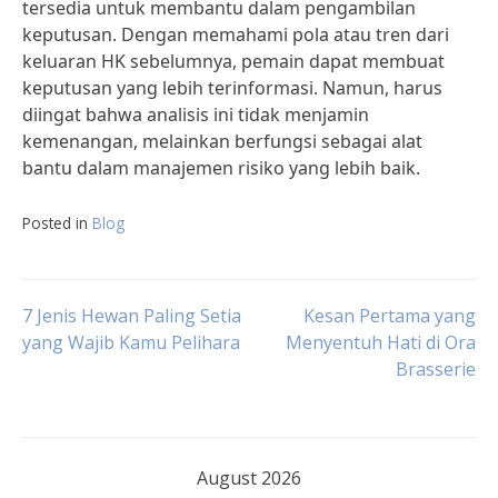
tersedia untuk membantu dalam pengambilan
keputusan. Dengan memahami pola atau tren dari
keluaran HK sebelumnya, pemain dapat membuat
keputusan yang lebih terinformasi. Namun, harus
diingat bahwa analisis ini tidak menjamin
kemenangan, melainkan berfungsi sebagai alat
bantu dalam manajemen risiko yang lebih baik.
Posted in
Blog
Post
7 Jenis Hewan Paling Setia
Kesan Pertama yang
yang Wajib Kamu Pelihara
Menyentuh Hati di Ora
Brasserie
navigation
August 2026