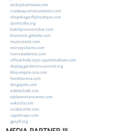
mickeybarmama.com
roadwayconstructioninc.com
shopdragonflyboutique.com
sportszilla.org
batchprovisionsbar.com
brasserie-gobette.com
musicrearte.com
morseysfarms.com
riverviewtennis.com
official-kelly-toys-squishmallows.com
displaygardenonsuncrest.org
bbq-empire-usa.com
feedstoreva.com
drogopets.com
ediblechalk.com
tabletennisnearme.com
oaksofa.com
soultacohtx.com
capishcaps.com
gpsyfl.org