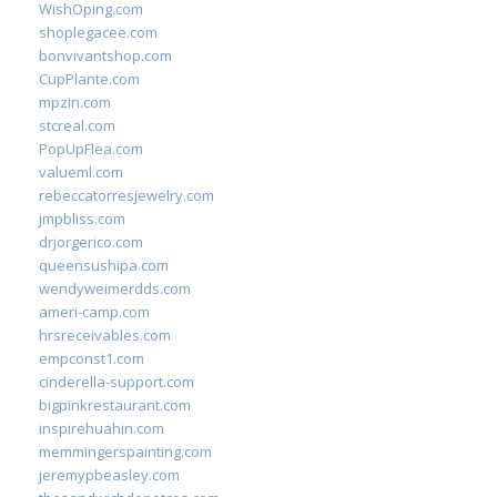
WishOping.com
shoplegacee.com
bonvivantshop.com
CupPlante.com
mpzin.com
stcreal.com
PopUpFlea.com
valueml.com
rebeccatorresjewelry.com
jmpbliss.com
drjorgerico.com
queensushipa.com
wendyweimerdds.com
ameri-camp.com
hrsreceivables.com
empconst1.com
cinderella-support.com
bigpinkrestaurant.com
inspirehuahin.com
memmingerspainting.com
jeremypbeasley.com