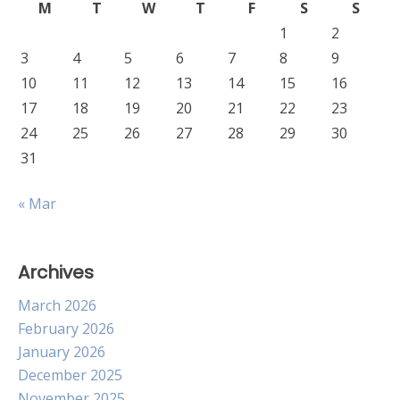
M
T
W
T
F
S
S
1
2
3
4
5
6
7
8
9
10
11
12
13
14
15
16
17
18
19
20
21
22
23
24
25
26
27
28
29
30
31
« Mar
Archives
March 2026
February 2026
January 2026
December 2025
November 2025