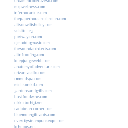
untamedcollectivesd.com
mxpwellness.com
infernocanine.com
thepaperhousecollection.com
allisonwillisholley.com
solslite.org
portwayinn.com
djmaddogmusic.com
thesoundarchitects.com
allin1roofing.com
keepjudgewebb.com
anatomyofadventure.com
drivancastillo.com
cmmedspa.com
midletontkd.com
gardensandgrills.com
basilfoodwine.com
nikko-tochigi.net
caribbean-corner.com
bluemoongiftcards.com
rivercitysteampunkexpo.com
kchoops.net