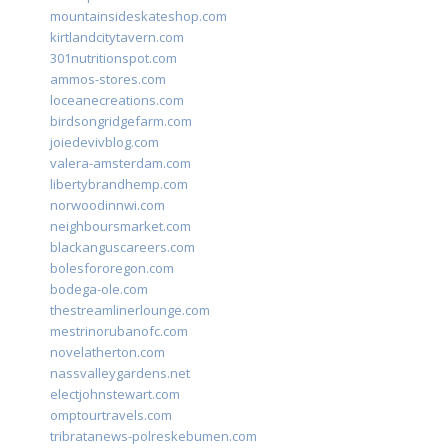
mountainsideskateshop.com
kirtlandcitytavern.com
301nutritionspot.com
ammos-stores.com
loceanecreations.com
birdsongridgefarm.com
joiedevivblog.com
valera-amsterdam.com
libertybrandhemp.com
norwoodinnwi.com
neighboursmarket.com
blackanguscareers.com
bolesfororegon.com
bodega-ole.com
thestreamlinerlounge.com
mestrinorubanofc.com
novelatherton.com
nassvalleygardens.net
electjohnstewart.com
omptourtravels.com
tribratanews-polreskebumen.com