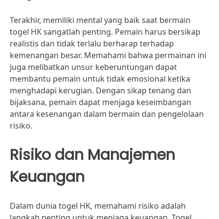
Terakhir, memiliki mental yang baik saat bermain
togel HK sangatlah penting. Pemain harus bersikap
realistis dan tidak terlalu berharap terhadap
kemenangan besar. Memahami bahwa permainan ini
juga melibatkan unsur keberuntungan dapat
membantu pemain untuk tidak emosional ketika
menghadapi kerugian. Dengan sikap tenang dan
bijaksana, pemain dapat menjaga keseimbangan
antara kesenangan dalam bermain dan pengelolaan
risiko.
Risiko dan Manajemen
Keuangan
Dalam dunia togel HK, memahami risiko adalah
langkah penting untuk menjaga keuangan. Togel