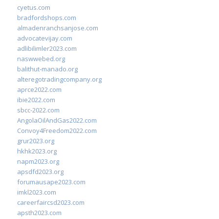
cyetus.com
bradfordshops.com
almadenranchsanjose.com
advocatevijay.com
adlibilimler2023.com
naswwebed.org
balithut-manado.org
alteregotradingcompany.org
aprce2022.com
ibie2022.com
sbcc-2022.com
AngolaOilAndGas2022.com
Convoy4Freedom2022.com
grur2023.org
hkhk2023.org
napm2023.org
apsdfd2023.org
forumausape2023.com
imkl2023.com
careerfaircsd2023.com
apsth2023.com