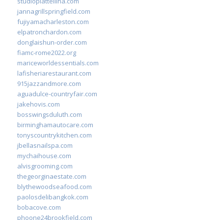
studiopiattellina.com
jannagrillspringfield.com
fujiyamacharleston.com
elpatronchardon.com
donglaishun-order.com
fiamc-rome2022.org
mariceworldessentials.com
lafisheriarestaurant.com
915jazzandmore.com
aguadulce-countryfair.com
jakehovis.com
bosswingsduluth.com
birminghamautocare.com
tonyscountrykitchen.com
jbellasnailspa.com
mychaihouse.com
alvisgrooming.com
thegeorginaestate.com
blythewoodseafood.com
paolosdelibangkok.com
bobacove.com
phoone24brookfield.com