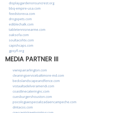
displaygardenonsuncrest.org
bbq-empire-usa.com
feedstoreva.com
drogopets.com
ediblechalk.com
tabletennisnearme.com
oaksofa.com
soultacohtx.com
capishcaps.com
gpsyfl.org
MEDIA PARTNER III
vwrepairarlington.com
cleaningservicebaltimore-md.com
beckslandscapeandfence.com
vistaaltadelveramendi.com
coastlinecateringnc.com
cuesburgershouston.com
psicologiaespecializadaencampeche.com
dmtacos.com
crescentstreetprinting.com