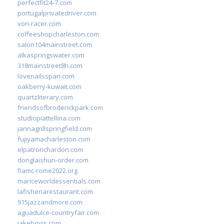
perfectfit24-7.com
portugalprivatedriver.com
von-racer.com
coffeeshopcharleston.com
salon104mainstreet.com
alkaspringswater.com
318mainstreet8h.com
lovenailsspari.com
oakberry-kuwait.com
quartzliterary.com
friendsofbroderickpark.com
studiopiattellina.com
jannagrillspringfield.com
fujiyamacharleston.com
elpatronchardon.com
donglaishun-order.com
fiamc-rome2022.org
mariceworldessentials.com
lafisheriarestaurant.com
915jazzandmore.com
aguadulce-countryfair.com
jakehovis.com