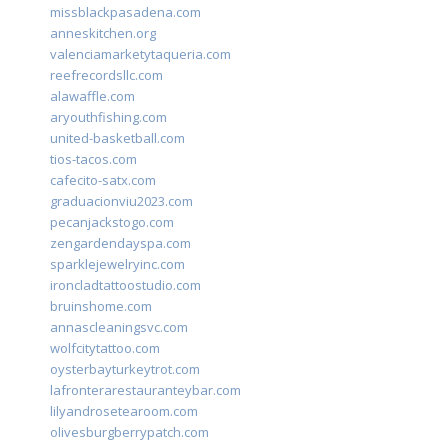
missblackpasadena.com
anneskitchen.org
valenciamarketytaqueria.com
reefrecordsllc.com
alawaffle.com
aryouthfishing.com
united-basketball.com
tios-tacos.com
cafecito-satx.com
graduacionviu2023.com
pecanjackstogo.com
zengardendayspa.com
sparklejewelryinc.com
ironcladtattoostudio.com
bruinshome.com
annascleaningsvc.com
wolfcitytattoo.com
oysterbayturkeytrot.com
lafronterarestauranteybar.com
lilyandrosetearoom.com
olivesburgberrypatch.com