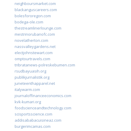
neighboursmarket.com
blackanguscareers.com
bolesfororegon.com
bodega-ole.com
thestreamlinerlounge.com
mestrinorubanofc.com
novelatherton.com
nassvalleygardens.net
electjohnstewart.com
omptourtravels.com
tribratanews-polreskebumen.com
rsudbayuasih.org
publikjurnalistik.org
juneteenthapparel.net
italywarm.com
journaloffinanceeconomics.com
kvk-kumari.org
foodscienceandtechnology.com
scisportsscience.com
addisababacuisineaz.com
burgerimcamas.com