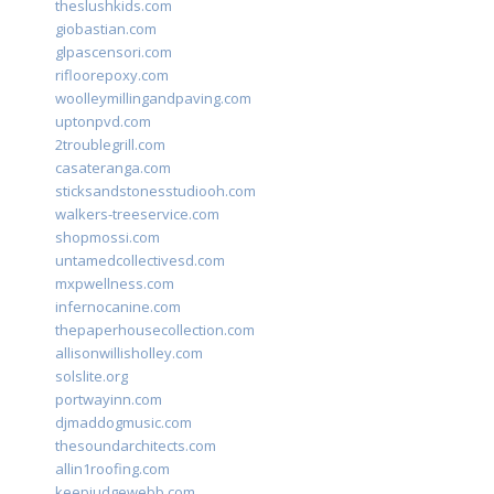
theslushkids.com
giobastian.com
glpascensori.com
rifloorepoxy.com
woolleymillingandpaving.com
uptonpvd.com
2troublegrill.com
casateranga.com
sticksandstonesstudiooh.com
walkers-treeservice.com
shopmossi.com
untamedcollectivesd.com
mxpwellness.com
infernocanine.com
thepaperhousecollection.com
allisonwillisholley.com
solslite.org
portwayinn.com
djmaddogmusic.com
thesoundarchitects.com
allin1roofing.com
keepjudgewebb.com