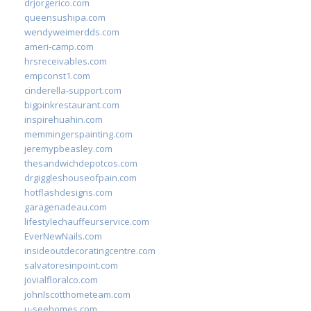
drjorgerico.com
queensushipa.com
wendyweimerdds.com
ameri-camp.com
hrsreceivables.com
empconst1.com
cinderella-support.com
bigpinkrestaurant.com
inspirehuahin.com
memmingerspainting.com
jeremypbeasley.com
thesandwichdepotcos.com
drgiggleshouseofpain.com
hotflashdesigns.com
garagenadeau.com
lifestylechauffeurservice.com
EverNewNails.com
insideoutdecoratingcentre.com
salvatoresinpoint.com
jovialfloralco.com
johnlscotthometeam.com
u-seehomes.com