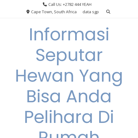
Skip
Call Us: +2782 444 YEAH
to
Cape Town, South Africa
data sgp
content
Informasi
Seputar
Hewan Yang
Bisa Anda
Pelihara Di
Rumah