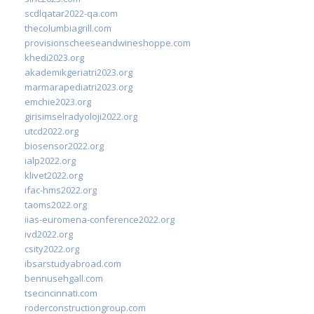
scdlqatar2022-qa.com
thecolumbiagrill.com
provisionscheeseandwineshoppe.com
khedi2023.org
akademikgeriatri2023.org
marmarapediatri2023.org
emchie2023.org
girisimselradyoloji2022.org
utcd2022.org
biosensor2022.org
ialp2022.org
klivet2022.org
ifac-hms2022.org
taoms2022.org
iias-euromena-conference2022.org
ivd2022.org
csity2022.org
ibsarstudyabroad.com
bennusehgall.com
tsecincinnati.com
roderconstructiongroup.com