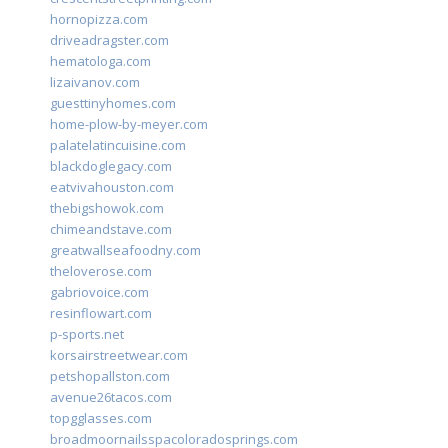
hornopizza.com
driveadragster.com
hematologa.com
lizaivanov.com
guesttinyhomes.com
home-plow-by-meyer.com
palatelatincuisine.com
blackdoglegacy.com
eatvivahouston.com
thebigshowok.com
chimeandstave.com
greatwallseafoodny.com
theloverose.com
gabriovoice.com
resinflowart.com
p-sports.net
korsairstreetwear.com
petshopallston.com
avenue26tacos.com
topgglasses.com
broadmoornailsspacoloradosprings.com