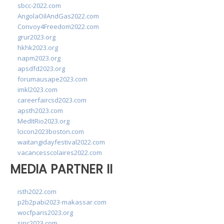
sbcc-2022.com
AngolaOilAndGas2022.com
Convoy4Freedom2022.com
grur2023.org
hkhk2023.org
napm2023.org
apsdfd2023.org
forumausape2023.com
imkl2023.com
careerfaircsd2023.com
apsth2023.com
MedItRio2023.org
lcicon2023boston.com
waitangidayfestival2022.com
vacancesscolaires2022.com
MEDIA PARTNER II
isth2022.com
p2b2pabi2023-makassar.com
wocfparis2023.org
sinc2023.com