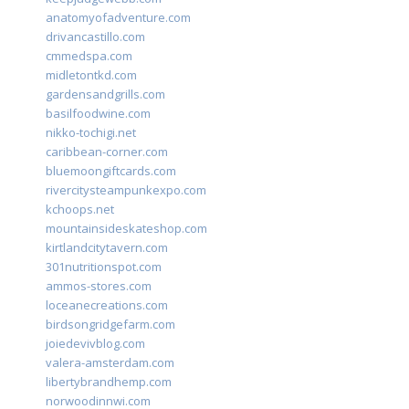
anatomyofadventure.com
drivancastillo.com
cmmedspa.com
midletontkd.com
gardensandgrills.com
basilfoodwine.com
nikko-tochigi.net
caribbean-corner.com
bluemoongiftcards.com
rivercitysteampunkexpo.com
kchoops.net
mountainsideskateshop.com
kirtlandcitytavern.com
301nutritionspot.com
ammos-stores.com
loceanecreations.com
birdsongridgefarm.com
joiedevivblog.com
valera-amsterdam.com
libertybrandhemp.com
norwoodinnwi.com