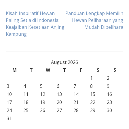
Post
Kisah Inspiratif Hewan
Panduan Lengkap Memilih
Paling Setia di Indonesia:
Hewan Peliharaan yang
Keajaiban Kesetiaan Anjing
Mudah Dipelihara
navigation
Kampung
August 2026
M
T
W
T
F
S
S
1
2
3
4
5
6
7
8
9
10
11
12
13
14
15
16
17
18
19
20
21
22
23
24
25
26
27
28
29
30
31