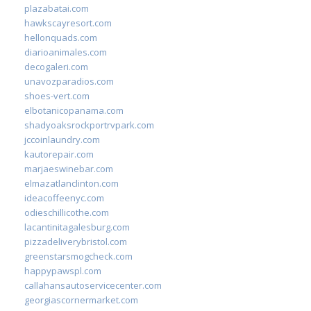
plazabatai.com
hawkscayresort.com
hellonquads.com
diarioanimales.com
decogaleri.com
unavozparadios.com
shoes-vert.com
elbotanicopanama.com
shadyoaksrockportrvpark.com
jccoinlaundry.com
kautorepair.com
marjaeswinebar.com
elmazatlanclinton.com
ideacoffeenyc.com
odieschillicothe.com
lacantinitagalesburg.com
pizzadeliverybristol.com
greenstarsmogcheck.com
happypawspl.com
callahansautoservicecenter.com
georgiascornermarket.com