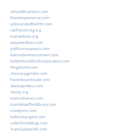
okhealthcareers.com
theintexperience.com
unboundedthefilm.com
catfriends-bg.org
marianlives.org
waywardtees.com
pidfloorsexpress.com
bancodevenezuelaen.com
bettermoodfoodcorporation.com
hingstonnt.com
chooseagender.com
hoverboardssale.com
alaskapolitics.com
stsmp.org
manoelneves.com
mandelaeffectlibrary.com
roselynns.com
balanceyoganj.com
salesforceblogs.com
TrainGames365.com