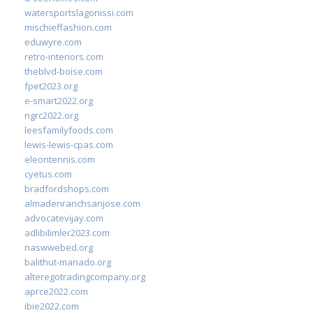
watersportslagonissi.com
mischieffashion.com
eduwyre.com
retro-interiors.com
theblvd-boise.com
fpet2023.org
e-smart2022.org
ngrc2022.org
leesfamilyfoods.com
lewis-lewis-cpas.com
eleontennis.com
cyetus.com
bradfordshops.com
almadenranchsanjose.com
advocatevijay.com
adlibilimler2023.com
naswwebed.org
balithut-manado.org
alteregotradingcompany.org
aprce2022.com
ibie2022.com