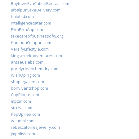
BaytownEvaCationRentals.com
JabalpurCakeDelivery.com
halobjd.com
intelligenceqatar.com
PikaPikaApp.com
takecareofbusinessdfw.org
HamadaOfJapan.com
VersifyLifestyle.com
kingscreekadventures.com
antaeuslabs.com
purelycleanchemdry.com
WishOping.com
shoplegacee.com
bonvivantshop.com
CupPlante.com
mpzin.com
stcreal.com
PopUpFlea.com
valueml.com
rebeccatorresjewelry.com
jmpbliss.com