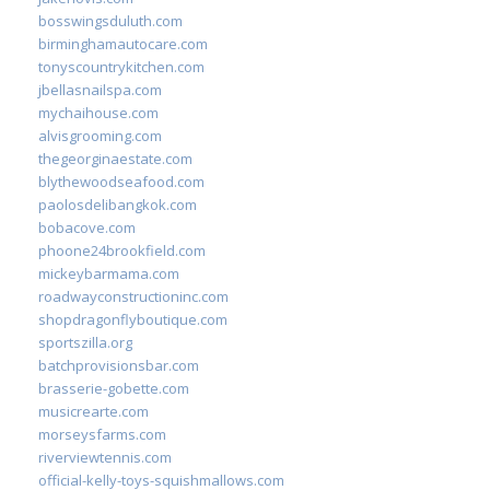
bosswingsduluth.com
birminghamautocare.com
tonyscountrykitchen.com
jbellasnailspa.com
mychaihouse.com
alvisgrooming.com
thegeorginaestate.com
blythewoodseafood.com
paolosdelibangkok.com
bobacove.com
phoone24brookfield.com
mickeybarmama.com
roadwayconstructioninc.com
shopdragonflyboutique.com
sportszilla.org
batchprovisionsbar.com
brasserie-gobette.com
musicrearte.com
morseysfarms.com
riverviewtennis.com
official-kelly-toys-squishmallows.com