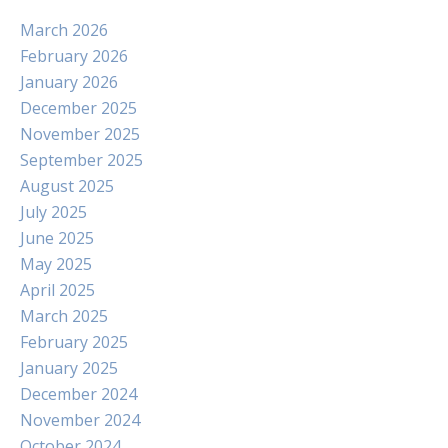
March 2026
February 2026
January 2026
December 2025
November 2025
September 2025
August 2025
July 2025
June 2025
May 2025
April 2025
March 2025
February 2025
January 2025
December 2024
November 2024
October 2024