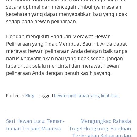
secara optimal dan mencegah timbulnya masalah
kesehatan yang dapat menyebabkan bau yang tidak
sedap pada hewan peliharaan.
Dengan mengikuti Panduan Merawat Hewan
Peliharaan yang Tidak Membuat Bau ini, Anda dapat
merawat hewan peliharaan Anda dengan baik tanpa
harus khawatir akan bau yang tidak sedap. Jangan
lupa untuk selalu mencintai dan merawat hewan
peliharaan Anda dengan penuh kasih sayang.
Posted in
Blog
Tagged
hewan peliharaan yang tidak bau
Post
Seri Hewan Lucu: Teman-
Mengungkap Rahasia
teman Terbaik Manusia
Togel Hongkong: Panduan
Terlengkap Keluaran dan