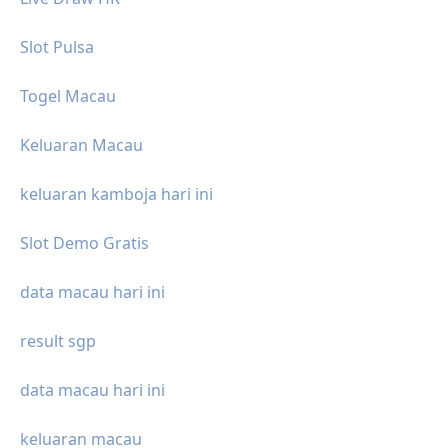
Slot Pulsa
Togel Macau
Keluaran Macau
keluaran kamboja hari ini
Slot Demo Gratis
data macau hari ini
result sgp
data macau hari ini
keluaran macau