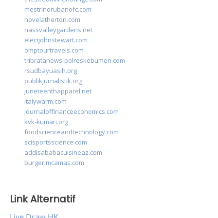
mestrinorubanofc.com
novelatherton.com
nassvalleygardens.net
electjohnstewart.com
omptourtravels.com
tribratanews-polreskebumen.com
rsudbayuasih.org
publikjurnalistik.org
juneteenthapparel.net
italywarm.com
journaloffinanceeconomics.com
kvk-kumari.org
foodscienceandtechnology.com
scisportsscience.com
addisababacuisineaz.com
burgerimcamas.com
Link Alternatif
Live Draw HK