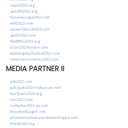
napm2023.org
apsdfd2023.org
forumausape2023.com
imkl2023.com
careerfaircsd2023.com
apsth2023.com
MedItRio2023.org
lcicon2023boston.com
waitangidayfestival2022.com
vacancesscolaires2022.com
MEDIA PARTNER II
isth2022.com
p2b2pabi2023-makassar.com
wocfparis2023.org
sinc2023.com
scdlqatar2022-qa.com
thecolumbiagrill.com
provisionscheeseandwineshoppe.com
khedi2023.org