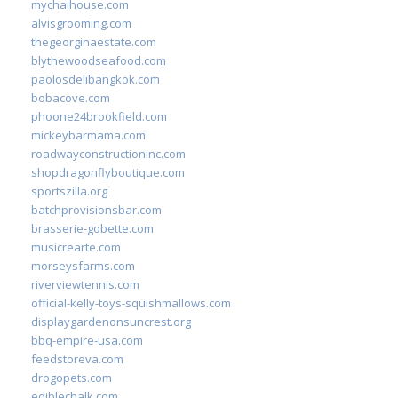
mychaihouse.com
alvisgrooming.com
thegeorginaestate.com
blythewoodseafood.com
paolosdelibangkok.com
bobacove.com
phoone24brookfield.com
mickeybarmama.com
roadwayconstructioninc.com
shopdragonflyboutique.com
sportszilla.org
batchprovisionsbar.com
brasserie-gobette.com
musicrearte.com
morseysfarms.com
riverviewtennis.com
official-kelly-toys-squishmallows.com
displaygardenonsuncrest.org
bbq-empire-usa.com
feedstoreva.com
drogopets.com
ediblechalk.com