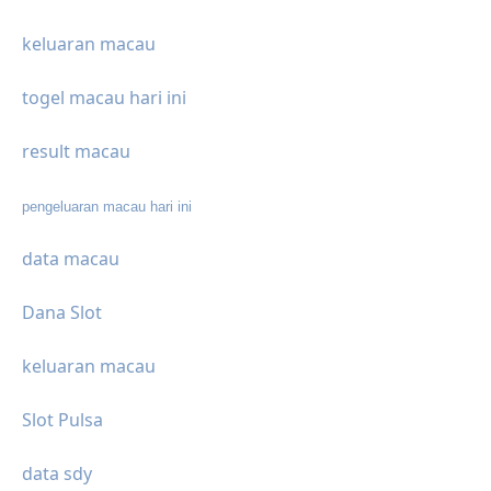
keluaran macau
togel macau hari ini
result macau
pengeluaran macau hari ini
data macau
Dana Slot
keluaran macau
Slot Pulsa
data sdy