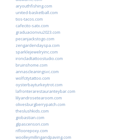
aryouthfishing.com
united-basketball.com
tios-tacos.com
cafecito-satx.com
graduacionviu2023.com
pecanjackstogo.com
zengardendayspa.com
sparklejewelryinc.com
ironcladtattoostudio.com
bruinshome.com
annascleaningsvc.com
wolfcitytattoo.com
oysterbayturkeytrot.com
lafronterarestauranteybar.com
lilyandrosetearoom.com
olivesburgberrypatch.com
theslushkids.com
giobastian.com
glpascensori.com
rifloorepoxy.com
woolleymillingandpaving.com