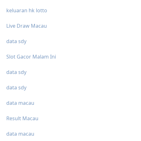
keluaran hk lotto
Live Draw Macau
data sdy
Slot Gacor Malam Ini
data sdy
data sdy
data macau
Result Macau
data macau