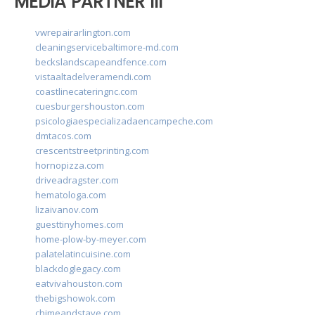
MEDIA PARTNER III
vwrepairarlington.com
cleaningservicebaltimore-md.com
beckslandscapeandfence.com
vistaaltadelveramendi.com
coastlinecateringnc.com
cuesburgershouston.com
psicologiaespecializadaencampeche.com
dmtacos.com
crescentstreetprinting.com
hornopizza.com
driveadragster.com
hematologa.com
lizaivanov.com
guesttinyhomes.com
home-plow-by-meyer.com
palatelatincuisine.com
blackdoglegacy.com
eatvivahouston.com
thebigshowok.com
chimeandstave.com