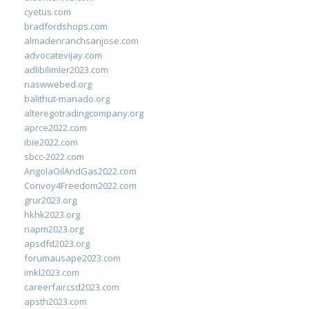
cyetus.com
bradfordshops.com
almadenranchsanjose.com
advocatevijay.com
adlibilimler2023.com
naswwebed.org
balithut-manado.org
alteregotradingcompany.org
aprce2022.com
ibie2022.com
sbcc-2022.com
AngolaOilAndGas2022.com
Convoy4Freedom2022.com
grur2023.org
hkhk2023.org
napm2023.org
apsdfd2023.org
forumausape2023.com
imkl2023.com
careerfaircsd2023.com
apsth2023.com