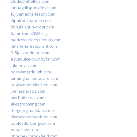
studiopiattellina.com
jannagrillspringfield.com
fujiyamacharleston.com
elpatronchardon.com
donglaishun-order.com
fiamc-rome2022.org
mariceworldessentials.com
lafisheriarestaurant.com
915jazzandmore.com
aguadulce-countryfair.com
jakehovis.com
bosswingsduluth.com
birminghamautocare.com
tonyscountrykitchen.com
jbellasnailspa.com
mychaihouse.com
alvisgrooming.com
thegeorginaestate.com
blythewoodseafood.com
paolosdelibangkok.com
bobacove.com
phoone24brookfield.com