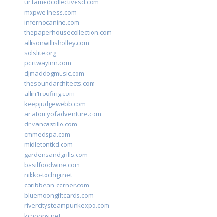
untamedcollectivesd.com
mxpwellness.com
infernocanine.com
thepaperhousecollection.com
allisonwillisholley.com
solslite.org
portwayinn.com
djmaddogmusic.com
thesoundarchitects.com
allin1roofing.com
keepjudgewebb.com
anatomyofadventure.com
drivancastillo.com
cmmedspa.com
midletontkd.com
gardensandgrills.com
basilfoodwine.com
nikko-tochigi.net
caribbean-corner.com
bluemoongiftcards.com
rivercitysteampunkexpo.com
kchoops.net