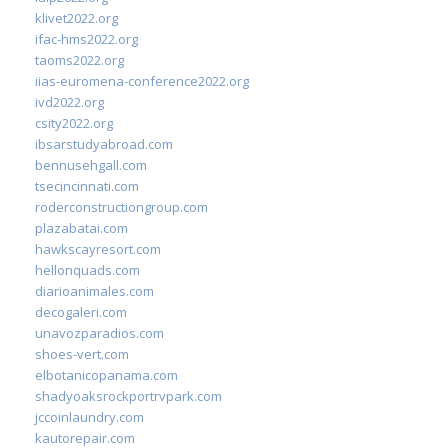
klivet2022.org
ifac-hms2022.org
taoms2022.org
iias-euromena-conference2022.org
ivd2022.org
csity2022.org
ibsarstudyabroad.com
bennusehgall.com
tsecincinnati.com
roderconstructiongroup.com
plazabatai.com
hawkscayresort.com
hellonquads.com
diarioanimales.com
decogaleri.com
unavozparadios.com
shoes-vert.com
elbotanicopanama.com
shadyoaksrockportrvpark.com
jccoinlaundry.com
kautorepair.com