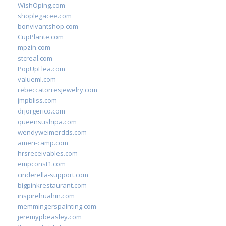
WishOping.com
shoplegacee.com
bonvivantshop.com
CupPlante.com
mpzin.com
stcreal.com
PopUpFlea.com
valueml.com
rebeccatorresjewelry.com
jmpbliss.com
drjorgerico.com
queensushipa.com
wendyweimerdds.com
ameri-camp.com
hrsreceivables.com
empconst1.com
cinderella-support.com
bigpinkrestaurant.com
inspirehuahin.com
memmingerspainting.com
jeremypbeasley.com