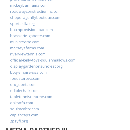
mickeybarmama.com
roadwayconstructioninc.com
shopdragonflyboutique.com
sportszilla.org
batchprovisionsbar.com
brasserie-gobette.com
musicrearte.com
morseysfarms.com
riverviewtennis.com
official-kelly-toys-squishmallows.com
displaygardenonsuncrest.org
bbq-empire-usa.com
feedstoreva.com
drogopets.com
ediblechalk.com
tabletennisnearme.com
oaksofa.com
soultacohtx.com
capishcaps.com
gpsyfl.org