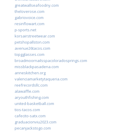
greatwallseafoodny.com
theloverose.com
gabriovoice.com
resinflowart.com
p-sports.net
korsairstreetwear.com
petshopallston.com
avenue26tacos.com
topgglasses.com
broadmoornailsspacoloradosprings.com
missblackpasadena.com
anneskitchen.org
valenciamarketytaqueria.com
reefrecordsllc.com
alawaffle.com
aryouthfishing.com
united-basketball.com
tios-tacos.com
cafecito-satx.com
graduacionviu2023.com
pecanjackstogo.com