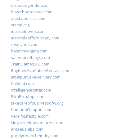
chooseagender.com
hoverboardssale.com
alaskapolitics.com
stsmp.org
manoelneves.com
mandelaeffectlibrary.com
roselynns.com
balanceyoganj.com
salesforceblogs.com
TrainGames365.com
BaytownEvaCationRentals.com
JabalpurCakeDelivery.com
halobjd.com
intelligenceqatar.com
PikaPikaApp.com
takecareofbusinessdfw.org
HamadaOfJapan.com
VersifyLifestyle.com
kingscreekadventures.com
antaeuslabs.com
purelycleanchemdry.com