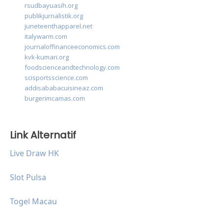
rsudbayuasih.org
publikjurnalistik.org
juneteenthapparel.net
italywarm.com
journaloffinanceeconomics.com
kvk-kumari.org
foodscienceandtechnology.com
scisportsscience.com
addisababacuisineaz.com
burgerimcamas.com
Link Alternatif
Live Draw HK
Slot Pulsa
Togel Macau