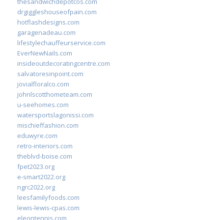
thesandwichdepotcos.com
drgiggleshouseofpain.com
hotflashdesigns.com
garagenadeau.com
lifestylechauffeurservice.com
EverNewNails.com
insideoutdecoratingcentre.com
salvatoresinpoint.com
jovialfloralco.com
johnlscotthometeam.com
u-seehomes.com
watersportslagonissi.com
mischieffashion.com
eduwyre.com
retro-interiors.com
theblvd-boise.com
fpet2023.org
e-smart2022.org
ngrc2022.org
leesfamilyfoods.com
lewis-lewis-cpas.com
eleontennis.com