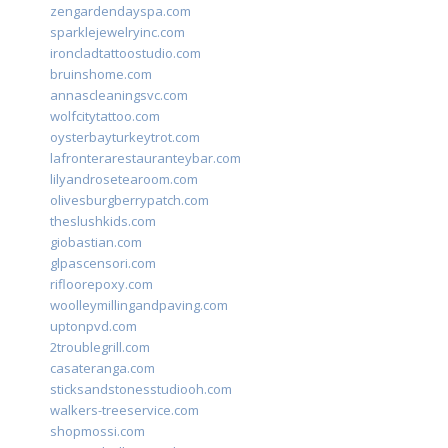
zengardendayspa.com
sparklejewelryinc.com
ironcladtattoostudio.com
bruinshome.com
annascleaningsvc.com
wolfcitytattoo.com
oysterbayturkeytrot.com
lafronterarestauranteybar.com
lilyandrosetearoom.com
olivesburgberrypatch.com
theslushkids.com
giobastian.com
glpascensori.com
rifloorepoxy.com
woolleymillingandpaving.com
uptonpvd.com
2troublegrill.com
casateranga.com
sticksandstonesstudiooh.com
walkers-treeservice.com
shopmossi.com