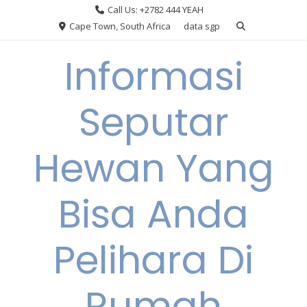
Skip
Call Us: +2782 444 YEAH
to
Cape Town, South Africa
data sgp
content
Informasi
Seputar
Hewan Yang
Bisa Anda
Pelihara Di
Rumah