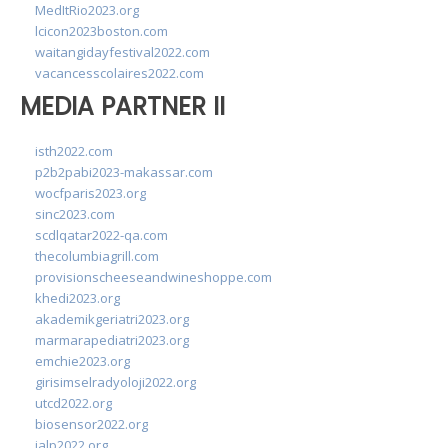
MedItRio2023.org
lcicon2023boston.com
waitangidayfestival2022.com
vacancesscolaires2022.com
MEDIA PARTNER II
isth2022.com
p2b2pabi2023-makassar.com
wocfparis2023.org
sinc2023.com
scdlqatar2022-qa.com
thecolumbiagrill.com
provisionscheeseandwineshoppe.com
khedi2023.org
akademikgeriatri2023.org
marmarapediatri2023.org
emchie2023.org
girisimselradyoloji2022.org
utcd2022.org
biosensor2022.org
ialp2022.org