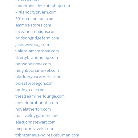
mountainsideskateshop.com
kirtlandcitytavern.com
301nutritionspot.com
ammos-stores.com
loceanecreations.com
birdsongridgefarm.com
joiedevivblog.com
valera-amsterdam.com
libertybrandhemp.com
norwoodinnwi.com
neighboursmarket.com
blackanguscareers.com
bolesfororegon.com
bodega-ole.com
thestreamlinerlounge.com
mestrinorubanofc.com
novelatherton.com
nassvalleygardens.net
electjohnstewart.com
omptourtravels.com
tribratanews-polreskebumen.com