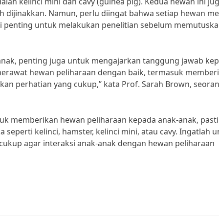
alah kelinci mini dan cavy (guinea pig). Kedua hewan ini ju
ijinakkan. Namun, perlu diingat bahwa setiap hewan mem
adi penting untuk melakukan penelitian sebelum memutusk
anak, penting juga untuk mengajarkan tanggung jawab ke
 merawat hewan peliharaan dengan baik, termasuk memberi
n perhatian yang cukup,” kata Prof. Sarah Brown, seora
tuk memberikan hewan peliharaan kepada anak-anak, past
perti kelinci, hamster, kelinci mini, atau cavy. Ingatlah 
ukup agar interaksi anak-anak dengan hewan peliharaan