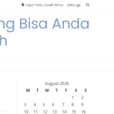
Cape Town, South Africa
data sgp
ng Bisa Anda
h
August 2026
M
T
W
T
F
S
S
1
2
3
4
5
6
7
8
9
10
11
12
13
14
15
16