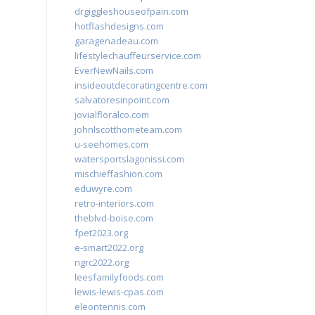
drgiggleshouseofpain.com
hotflashdesigns.com
garagenadeau.com
lifestylechauffeurservice.com
EverNewNails.com
insideoutdecoratingcentre.com
salvatoresinpoint.com
jovialfloralco.com
johnlscotthometeam.com
u-seehomes.com
watersportslagonissi.com
mischieffashion.com
eduwyre.com
retro-interiors.com
theblvd-boise.com
fpet2023.org
e-smart2022.org
ngrc2022.org
leesfamilyfoods.com
lewis-lewis-cpas.com
eleontennis.com