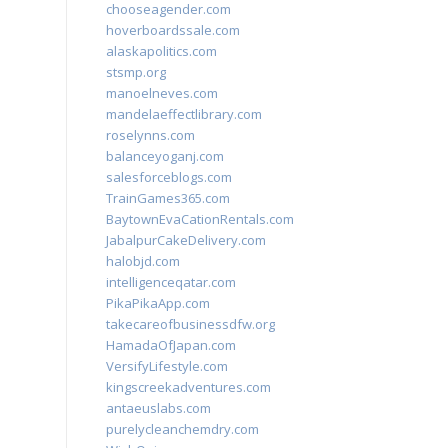
chooseagender.com
hoverboardssale.com
alaskapolitics.com
stsmp.org
manoelneves.com
mandelaeffectlibrary.com
roselynns.com
balanceyoganj.com
salesforceblogs.com
TrainGames365.com
BaytownEvaCationRentals.com
JabalpurCakeDelivery.com
halobjd.com
intelligenceqatar.com
PikaPikaApp.com
takecareofbusinessdfw.org
HamadaOfJapan.com
VersifyLifestyle.com
kingscreekadventures.com
antaeuslabs.com
purelycleanchemdry.com