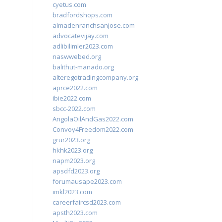
cyetus.com
bradfordshops.com
almadenranchsanjose.com
advocatevijay.com
adlibilimler2023.com
naswwebed.org
balithut-manado.org
alteregotradingcompany.org
aprce2022.com
ibie2022.com
sbcc-2022.com
AngolaOilAndGas2022.com
Convoy4Freedom2022.com
grur2023.org
hkhk2023.org
napm2023.org
apsdfd2023.org
forumausape2023.com
imkl2023.com
careerfaircsd2023.com
apsth2023.com