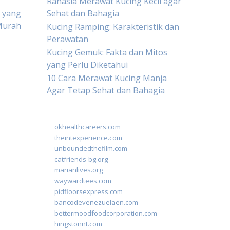
Rahasia Merawat Kucing Kecil agar
 yang
Sehat dan Bahagia
Murah
Kucing Ramping: Karakteristik dan
Perawatan
Kucing Gemuk: Fakta dan Mitos
yang Perlu Diketahui
10 Cara Merawat Kucing Manja
Agar Tetap Sehat dan Bahagia
okhealthcareers.com
theintexperience.com
unboundedthefilm.com
catfriends-bg.org
marianlives.org
waywardtees.com
pidfloorsexpress.com
bancodevenezuelaen.com
bettermoodfoodcorporation.com
hingstonnt.com