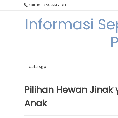
Skip
Call Us: +2782 444 YEAH
to
content
Informasi S
data sgp
Pilihan Hewan Jinak
Anak