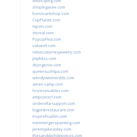
WishOping.com
shoplegacee.com
bonvivantshop.com
CupPlante.com
mpzin.com
stcreal.com
PopUpFlea.com
valueml.com
rebeccatorresjewelry.com
jmpbliss.com
drjorgerico.com
queensushipa.com
wendyweimerdds.com
ameri-camp.com
hrsreceivables.com
empconst1.com
cinderella-support.com
bigpinkrestaurant.com
inspirehuahin.com
memmingerspainting.com
jeremypbeasley.com
thesandwichdepotcos.com