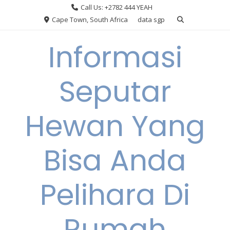
Skip
Call Us: +2782 444 YEAH
to
Cape Town, South Africa
data sgp
content
Informasi
Seputar
Hewan Yang
Bisa Anda
Pelihara Di
Rumah