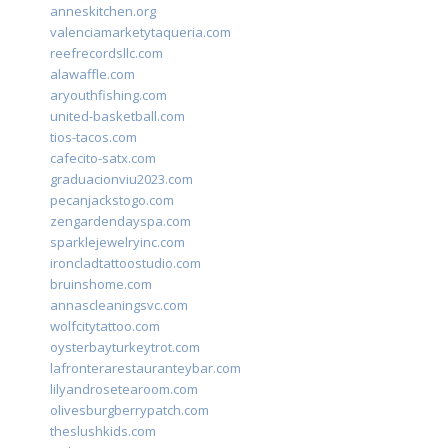
anneskitchen.org
valenciamarketytaqueria.com
reefrecordsllc.com
alawaffle.com
aryouthfishing.com
united-basketball.com
tios-tacos.com
cafecito-satx.com
graduacionviu2023.com
pecanjackstogo.com
zengardendayspa.com
sparklejewelryinc.com
ironcladtattoostudio.com
bruinshome.com
annascleaningsvc.com
wolfcitytattoo.com
oysterbayturkeytrot.com
lafronterarestauranteybar.com
lilyandrosetearoom.com
olivesburgberrypatch.com
theslushkids.com