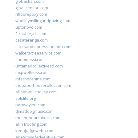
giobastian.com
glpascensori.com
rifloorepoxy.com
woolleymillingandpaving.com
uptonpvd.com
2troublegrill.com
casateranga.com
sticksandstonesstudiooh.com
walkers-treeservice.com
shopmossi.com
untamedcollectivesd.com
mxpwellness.com
infernocanine.com
thepaperhousecollection.com
allisonwillisholley.com
solslite.org
portwayinn.com
djmaddogmusic.com
thesoundarchitects.com
allin1roofing.com
keepjudgewebb.com
anatomyofadventure.com