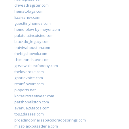
driveadragster.com
hematologa.com
lizaivanov.com
guesttinyhomes.com
home-plow-by-meyer.com
palatelatincuisine.com
blackdoglegacy.com
eatvivahouston.com
thebigshowok.com
chimeandstave.com
greatwallseafoodny.com
theloverose.com
gabriovoice.com
resinflowart.com
p-sports.net
korsairstreetwear.com
petshopallston.com
avenue26tacos.com
topgglasses.com
broadmoornailsspacoloradosprings.com
missblackpasadena.com