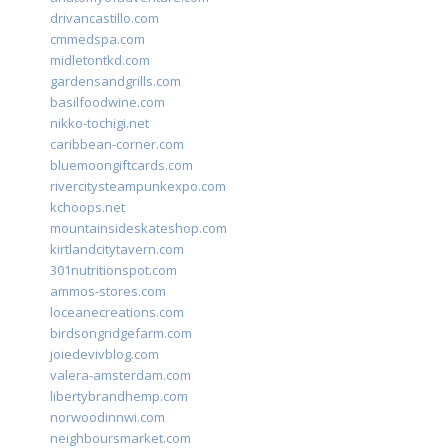
drivancastillo.com
cmmedspa.com
midletontkd.com
gardensandgrills.com
basilfoodwine.com
nikko-tochigi.net
caribbean-corner.com
bluemoongiftcards.com
rivercitysteampunkexpo.com
kchoops.net
mountainsideskateshop.com
kirtlandcitytavern.com
301nutritionspot.com
ammos-stores.com
loceanecreations.com
birdsongridgefarm.com
joiedevivblog.com
valera-amsterdam.com
libertybrandhemp.com
norwoodinnwi.com
neighboursmarket.com