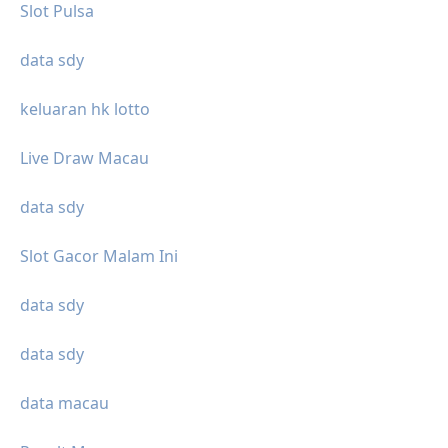
Slot Pulsa
data sdy
keluaran hk lotto
Live Draw Macau
data sdy
Slot Gacor Malam Ini
data sdy
data sdy
data macau