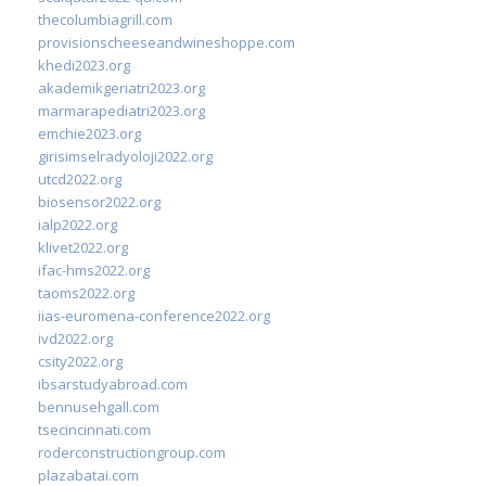
thecolumbiagrill.com
provisionscheeseandwineshoppe.com
khedi2023.org
akademikgeriatri2023.org
marmarapediatri2023.org
emchie2023.org
girisimselradyoloji2022.org
utcd2022.org
biosensor2022.org
ialp2022.org
klivet2022.org
ifac-hms2022.org
taoms2022.org
iias-euromena-conference2022.org
ivd2022.org
csity2022.org
ibsarstudyabroad.com
bennusehgall.com
tsecincinnati.com
roderconstructiongroup.com
plazabatai.com