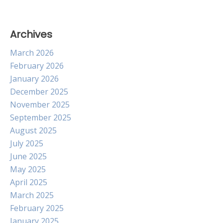
Archives
March 2026
February 2026
January 2026
December 2025
November 2025
September 2025
August 2025
July 2025
June 2025
May 2025
April 2025
March 2025
February 2025
January 2025