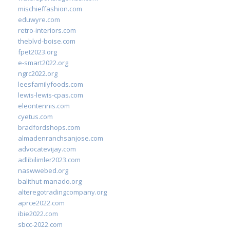
mischieffashion.com
eduwyre.com
retro-interiors.com
theblvd-boise.com
fpet2023.org
e-smart2022.org
ngrc2022.org
leesfamilyfoods.com
lewis-lewis-cpas.com
eleontennis.com
cyetus.com
bradfordshops.com
almadenranchsanjose.com
advocatevijay.com
adlibilimler2023.com
naswwebed.org
balithut-manado.org
alteregotradingcompany.org
aprce2022.com
ibie2022.com
sbcc-2022.com