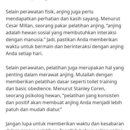
Selain perawatan fisik, anjing juga perlu
mendapatkan perhatian dan kasih sayang. Menurut
Cesar Millan, seorang pakar pelatihan anjing, “anjing
adalah hewan sosial yang membutuhkan interaksi
dengan manusia.” Jadi, pastikan Anda memberikan
waktu untuk bermain dan berinteraksi dengan anjing
Anda setiap hari.
Selain perawatan, pelatihan juga merupakan hal yang
penting dalam merawat anjing. Mulailah dengan
memberikan pelatihan dasar seperti toilet training
dan basic obedience. Menurut Stanley Coren,
seorang psikolog hewan, “pelatihan yang konsisten
dan positif akan membuat anjing Anda menjadi lebih
patuh dan mudah diatur.”
Jangan lupa untuk memberikan waktu dan kesabaran