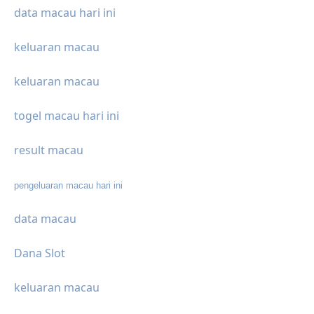
data macau hari ini
keluaran macau
keluaran macau
togel macau hari ini
result macau
pengeluaran macau hari ini
data macau
Dana Slot
keluaran macau